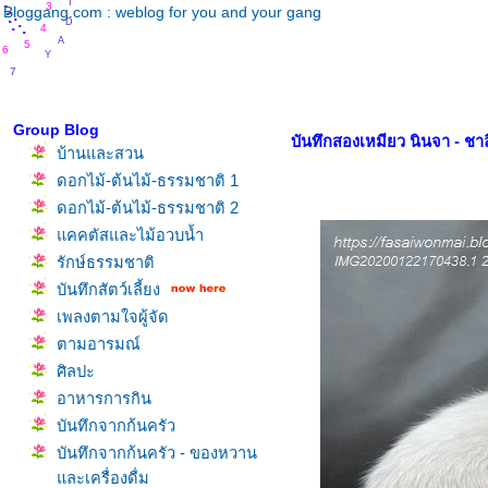
.
.
.
.
.
3
D
Bloggang.com : weblog for you and your gang
.
.
.
.
.
4
A
5
Y
6
7
Group Blog
บันทึกสองเหมียว นินจา - ชาล
บ้านและสวน
ดอกไม้-ต้นไม้-ธรรมชาติ 1
ดอกไม้-ต้นไม้-ธรรมชาติ 2
คคตัสและไม้อวบน้ำ
รักษ์ธรรมชาติ
บันทึกสัตว์เลี้ยง
เพลงตามใจผู้จัด
ตามอารมณ์
ศิลปะ
อาหารการกิน
บันทึกจากก้นครัว
บันทึกจากก้นครัว - ของหวาน
ละเครื่องดื่ม