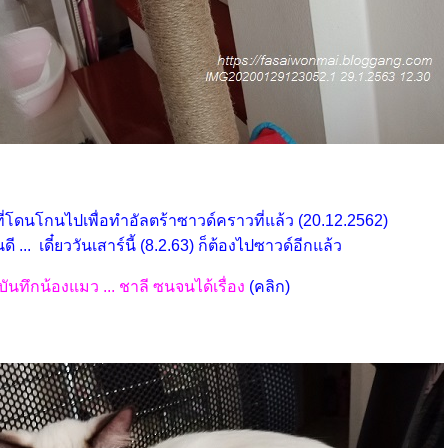
ที่โดนโกนไปเพื่อทำอัลตร้าซาวด์คราวที่แล้ว (20.12.2562)
นดี ... เดี๋ยววันเสาร์นี้ (8.2.63) ก็ต้องไปซาวด์อีกแล้ว
บันทึกน้องแมว ... ชาลี ซนจนได้เรื่อง
(คลิก)