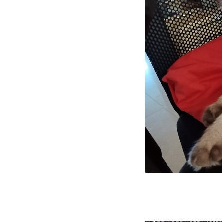
หวัดแมวประจำปี (2.10.2567)
วิถีทาสแมวเมื่อถึงวันเปย์เดย์
มวคือเพื่อน คือของเล่นมีชีวิต
​​​​​​​พาสองเหมียวไปอาบน้ำรื่นเริง
บันเทิงใจ
HBD ชาลี อายุ 5 ปี (16.6.2567)
HBD นินจา อายุ 5 ปี
(28.4.2567)
เรื่องเล่าแมว ๆ ... เมื่อแมวใส่
รองเท้า
เมื่อนินจาเป็นแผล หรือ เชื้อรา ?
Home Sweet Home บ้านปลอด
ฝุ่นกับแมวเหมียว
วิถีทาสแมว ... ว่าด้วยทรายแมว
ที่เคยใช้
พาสองเหมียวไปหาหมอ ฉีด
วัคซีนตามนัด (7.1.2567)
เรื่องเล่าแมว ๆ ... ว่าด้ว
ปลอกคอแมว