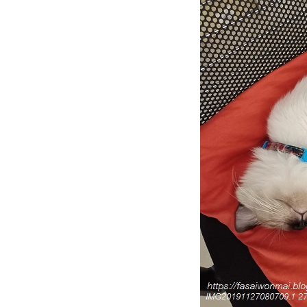
เรื่องเล่าแมว ๆ ... เมื่อชาลีไม่
อมกินกุ้ง
พาสองเหมียวไปหาหมอ ฉีด
วัคซีนตามนัด (8.10.2566)
เรื่องเล่าแมว ๆ ... บันทึกของกิน
ของใช้สองเหมียว
HBD ชาลี อายุครบ 4 ปี
(16.6.2566)
HBD นินจา อายุครบ 4 ปี
(28.4.2566)
เมื่อทาสแมวจะไม่อยู่บ้าน 4-5
วัน
อาหารแมวที่แมว (ชาลี) ไม่ยอม
กิน
เมื่อพระจันทร์เต็มดวง แมวจะ
ปลงร่างเป็นหมาป่า
เรื่องแมว ๆ ... ว่าด้วยอาหาร
มว
วิถีทาสแมว ... ว่าด้วยทรายแมว