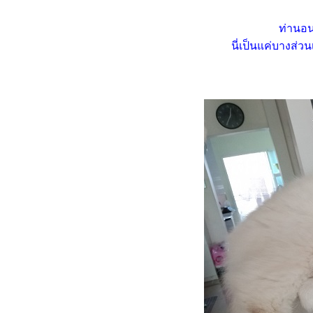
เมื่อชาลีไม่ยอมกินน้ำจากน้ำพุ
ท่านอน
มว
นี่เป็นแค่บางส่ว
เมื่อแมวไม่ยอมกิน อาจไม่ใช่ที่
อาหารก็ได้
นินจา VS อ้วกก้อนขน - อาหาร
ปัญหาโลกแตกเมื่อแมวเบื่อ
อาหารเปียก
ความเปลี่ยนแปลงคือนิรันดร์ ...
ของกิน ของใช้ แมว ๆ
เมื่อสองเหมียวเริ่มเบื่อ ไม่อยาก
กินอาหารเปียก
นินจากับวีรกรรมงัดแงะประตู
บ้าน
มวบันเทิง ... เมื่อสองเหมียว
ออกมาเดินเล่นนอกบ้าน
HBD ชาลี อายุครบ 6 ปี
(16.6.2568)
เหมียว ๆ ไดอารี่ ... ชาลี แมวติด
คอนโด