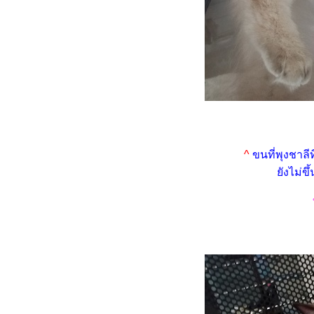
HBD นินจา อายุครบ 6 ปี
(28.4.2568)
มวก็มีหัวใจ ... โลกทั้งใบให้เธอ
คนเดียว
วิถีทาสแมว ว่าด้วยทรายแมว
ภูเขาไฟที่ใช้อยู่
เหมียว ๆ ไดอารี่ ... เมื่อสอง
เหมียวไม่ยอมกินปลาทู
วิถีทาสแมว ... เปลี่ยนอาหาร
^
ขนที่พุงชาลี
เปียกแมว รอบที่ 3
ังไม่ขึ้
พาสองเหมียวไปฉีดวัคซีนพิษ
สุนัขบ้าตามนัด 19.1.2568
มวบันเทิง ... เมื่อสองเหมียวหนี
เที่ยว (1)
Merry Christmas and Happy
New Year 2025
เหมียว ๆ ไดอารี่ ... เมื่อชาลีไม่
อมกินปลากะพง
พาสองเหมียวไปฉีดวัคซีนหัด