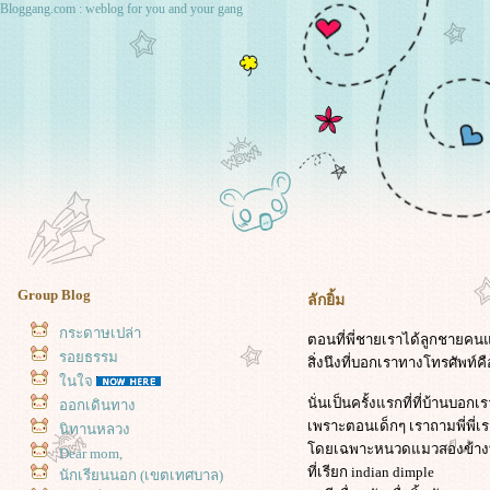
Bloggang.com : weblog for you and your gang
Group Blog
ลักยิ้ม
กระดาษเปล่า
ตอนที่พี่ชายเราได้ลูกชายคน
รอยธรรม
สิ่งนึงที่บอกเราทางโทรศัพท์ค
นใจ
นั่นเป็นครั้งแรกที่ที่บ้านบอกเร
ออกเดินทาง
เพราะตอนเด็กๆ เราถามพี่พี่เร
นิทานหลวง
ดยเฉพาะหนวดแมวสองข้างที่
Dear mom,
ที่เรียก indian dimple
นักเรียนนอก (เขตเทศบาล)