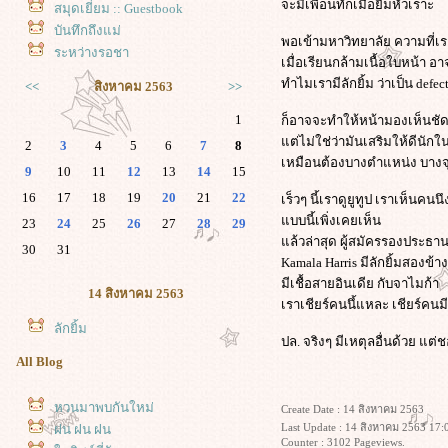
จะมีเพื่อนทักเมื่อยิ้มหัวเราะ
สมุดเยี่ยม :: Guestbook
บันทึกถึงแม่
พอเข้ามหาวิทยาลัย ความที่
ระหว่างรอชา
เมื่อเรียนกล้ามเนื้อใบหน้า อา
ทำไมเรามีลักยิ้ม ว่าเป็น defe
<<
สิงหาคม 2563
>>
1
ก็อาจจะทำให้หน้ามองเห็นชัด
ต่ไม่ใช่ว่ามันเสริมให้ดีนัก
2
3
4
5
6
7
8
เหมือนต้องบางตำแหน่ง บางจุ
9
10
11
12
13
14
15
16
17
18
19
20
21
22
เร็วๆ นี้เราดูยูทูป เราเห็นคน
บบนี้เพิ่งเคยเห็น
23
24
25
26
27
28
29
ล้วล่าสุด ผู้สมัครรองประธา
30
31
Kamala Harris มีลักยิ้มสองข
มีเชื้อสายอินเดีย กับจาไมก้า
14 สิงหาคม 2563
เราเชียร์คนนึ้แหละ เชียร์คนมีล
ลักยิ้ม
ปล. จริงๆ มีเหตุลอื่นด้วย แต่
All Blog
หวนมาพบกันใหม่
Create Date : 14 สิงหาคม 2563
Last Update : 14 สิงหาคม 2563 17:
ฝน ฝน ฝน
Counter : 3102 Pageviews.