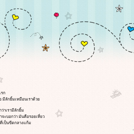
แรก
ือ มีลักยิ้มเหมือนเราด้ว
าว่าเรามีลักยิ้ม
าจะบอกว่า มันคือรอยเหี่ยว
เป็นขีดกลางแก้ม