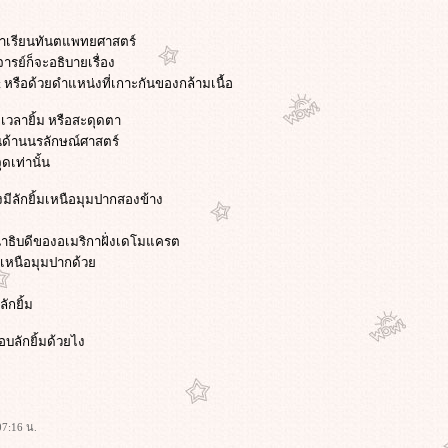
เราเรียนทันตแพทยศาสตร์
จารย์ก็จะอธิบายเรื่อง
ct หรือด้วยดำแหน่งที่เกาะกันของกล้ามเนื้อ
เวลายิ้ม หรือสะดุดตา
ในด้านนรลักษณ์ศาสตร์
ดเท่านั้น
นึงมีลักยิ้มเหนือมุมปากสองข้าง
นาธิบดีของอเมริกาฝั่งเดโมแครต
้างเหนือมุมปากด้ว
ักยิ้ม
ชอบลักยิ้มด้วยไง
07:16 น.