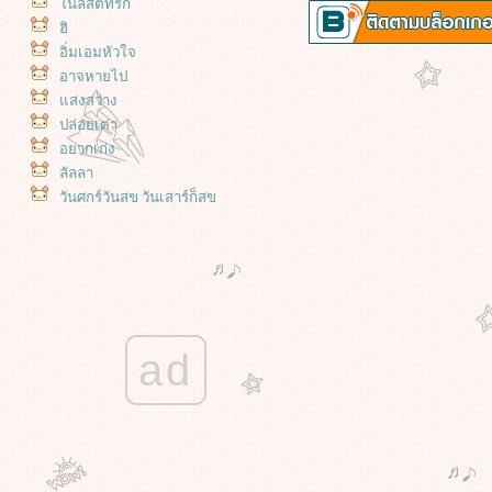
นลิสต์ที่รัก
ฮิ
อิ่มเอมหัวใจ
อาจหายไป
สงสว่าง
ปล่อยเต่า
อยากเก่ง
ลัลลา
วันศุกร์วันสุข วันเสาร์ก็สุข
เจออีกแล้ว
นพรรษา - 2568
เดซี่ เดฟ สะระแหน่ และ คุณนายตื่น
สาย :)
ซ่อมท่อน้ำ ที่ทำให้ปั๊มดึงน้ำตลอด
เวลา
ad
สวนของฉัน : วันหยุดที่แดดไม่แรง
สวนของฉัน : กระสุนพระอินทร์ ทาก
บุ้ง และความยุ่งๆ ของหัวใจ
สวนของฉัน : ความก้าวหน้าของ
สะระแหน่ ย้ายกุหลาบ ตัดแต่งกิ่ง
นางในวรรณคดี และน้ำหลายดีกรี