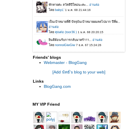
Friends' blogs
Webmaster - BlogGang
[Add นัทธ์'s blog to your web]
Links
BlogGang.com
MY VIP Friend