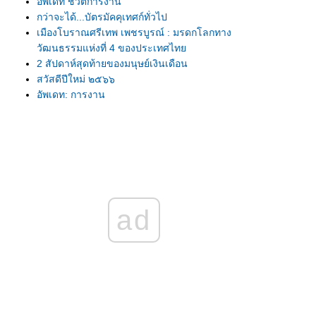
อัพเดท ชีวิตการงาน
กว่าจะได้...บัตรมัคคุเทศก์ทั่วไป
เมืองโบราณศรีเทพ เพชรบูรณ์ : มรดกโลกทาง
วัฒนธรรมแห่งที่ 4 ของประเทศไท
2 สัปดาห์สุดท้ายของมนุษย์เงินเดือน
สวัสดีปีใหม่ ๒๕๖๖
อัพเดท: การงาน
บันทึก Covid-19
อัพเดท ชีวิตในที่ทำงาน
้าย - (อีก) แล้ว
ฤดูกาล โยก ย้าย มาถึง (อีกแล้ว)
เปลี่ยนเบอร์มือถือใหม่ ...เปลี่ยนใจหรือยัง???
คนที่ไม่ใช่ ทำอะไรก็ผิด
กลับมาแล้ว (อีกที)
ad
กลับมาแล้ว
จบแล้ว.. Leadership Development Program
ผลวิเคราะห์จุดแข็งด้วยเครื่องมือของ Gallup
Reunion
ปรับเงินเดือน
บันทึกเดือนมกราคม
บันทึกปลายปี