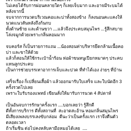
ไม่เคยได้รับการผ่อนคลายใดๆ ก็เลยเจ็บมาก และอาจมีระบมได้
หลังจากนี้
จบจากการนวดบริเวณคอและบ่าทั้งสองข้าง ก็ลงนอนคะแคงให้
นวดแนวสันหลังถึงก้นกบ
ทั้งด้านซ้าย และด้านขวา ....แล้วจึงประคบสมุนไพร ...รู้สึกสบา
ล่งจมูกด้วยเพราะกลิ่นหอมมาก
จบคอร์ส ก็เป็นรายการแถม ...น้องสอนท่าบริหารยึดกล้ามเนื้อคอ
บ่า และขาให้ด้ว
ล้วก็สอนให้ใช้กระเป๋าน้ำร้อน ห่อผ้าขนหนูเปียกหมาดๆ ประคบ
ทนลูกประคบ
เป็นการช่วยบรรเทาอาการเจ็บและปวด ที่ทำได้เอง ง่ายๆ ที่บ้าน
เสร็จเรื่อง ก็เปลี่ยนเสี้อผ้า แล้วออกมารับใบเสร็จ และใบนัดอีก 3
ครั้งรวดไปเล
เพราะใบรับรองแพทย์ เขียนสั่งให้มารับการนวด 4 สัปดาห์
เป็นอันจบการรักษาครั้งแรก ....บอกเลยว่า รู้สึกดี
ดีทั้งการบริการ ดีทั้งสถานที่ สะอาดสะอ้าน หอมกลิ่นสมุนไพร
มีเสียงเพลงบรรเลงขับกล่อม ดีนะว่าเป็นครั้งแรก เราจึงตืนตัว
ตลอดเวลา
ถ้าเริ่มชิน ต่อไปคงหลับคามือหมอได้เลย ....