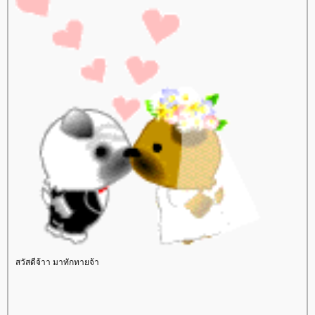
สวัสดีจ้าา มาทักทายจ้า
sinota
ซิโนต้า
Ulthera
สลายไขมัน
SculpSure
เซลลูไลท์
ฝ้า กระ
Derma Light
เลเซอร์กำจัดขน
กำจัดขนถาวร
รูขุมขนกว้าง
ทองคำ
ไฮยาลูโรนิค
คีเลชั่น
Chelation
Hifu
Pore
Hair Removal Laser
freckle dark spot
cellulite
SculpSure
Ultherapy
กำจัดไขมัน
ร้อยไหม
adenaa
ลบรอยสักคิ้วด้วยเลเซอร์
ลบรอยสัก
คิ้ว
Eyebrow Tattoo Removal
เพ้นท์คิ้ว 3 มิติ
สักคิ้วถาวร
สักคิ้ว 6 มิติ
Cover Paint
สักไรผม
3D Eyebrow
ห้ใจหา