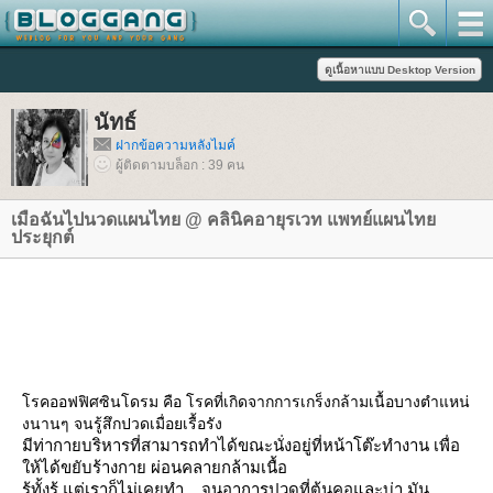
นัทธ์
ฝากข้อความหลังไมค์
ผู้ติดตามบล็อก : 39 คน
เมือฉันไปนวดแผนไทย @ คลินิคอายุรเวท แพทย์แผนไท
ประยุกต์
รคออฟฟิศซินโดรม คือ โรคที่เกิดจากการเกร็งกล้ามเนื้อบางตำแหน่
งนานๆ จนรู้สึกปวดเมื่อยเรื้อรัง
มีท่ากายบริหารที่สามารถทำได้ขณะนั่งอยู่ที่หน้าโต๊ะทำงาน เพื่อ
ห้ได้ขยับร้างกาย ผ่อนคลายกล้ามเนื้อ
รู้ทั้งรู้ แต่เราก็ไม่เคยทำ ...จนอาการปวดที่ต้นคอและบ่า มัน