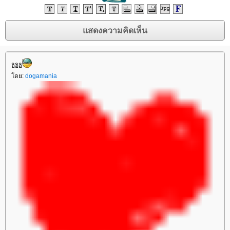
อิอิอิ
ดย:
dogamania