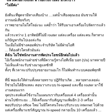
"แล้วเครื่อง router สำรองใช้งานล่ะ มีให้รึป่าว"
"ไม่มีค่ะ"
ังดีนะที่พูดจามีหางเสียงบ้าง ....แต่น้ำเสียงคุณเธอ มันชวนให้
อารมณ์เสียจริงๆ
เราพยายามไม่ใส่ใจอ่ะนะ แค่ย้ำว่า ให้รีบมาเอาเครื่องไปจัดการแล้ว
กัน
ล้วระหว่าง 1 อาทิตย์ที่ไม่มี router แต่ละเครื่อง แต่ละคน ก็หาทาง
ก้ปัญหากันไปเองล่ะกัน
นเมื่อไม่มีช่างคอมพ์ประจำบริษัท ไม่มีฝ่ายไอที
... ก็ต้องตัวใครตัวมันล่ะ
ดิฉัน ไม่ใช่พนักงานสารพัดประโยชน์อีกต่อไปแล้ว
ไอ้เรื่องพนักงานฝ่ายช่างที่มีความรู้ทางไอทีเนี่ย บอก (บ่น) มาหลายปี
ไม่เห็นเค้าจะรับช่างมาดูแลซักที
ทั้งๆ ที่เวลาจะปรับปรุงขยายงานอะไร ก็ไม่พ้นทำระบบคอมพ์ทุกที
ที่นี่ พอแจ้งให้ท่านทั้งหลายทราบ ปฎิกิริยาเกิด ...หลายทางเลยล่ะ
ก็ช่วยไม่ได้อีกแหละ ตอนวางระบบ hi-speed และซื้อ router มาใช้
งานตอนแรก
จุดประสงค์แค่ใช้งานในแผนกเรากับเครื่องแค่ 4 เครื่องเท่านั้น
ผ่านไปซักระยะ ...ก็มีเครื่องมารับสัญญานเพิ่มอีก 2-3 เครื่อง
พอปรับปรุง office ใหม่ ไม่มีใครสนใจจะปรับระบบ internet ไปด้ว
ต่เครื่องที่มาแชร์สัญญาณ hi-speed กลายเป็น 10 เครื่องแล้ว ...