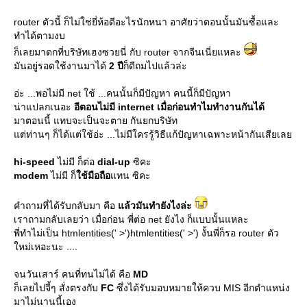
router ตัวนี้ ก็ไม่ใช่ยี่ห้อดีอะไรนักหนา อาศัยว่าตอนนั้นมันซื้อและ
ทำได้ตามงบ
ก็เลยมาตกที่บริษัทเฮงซวยนี่ กับ router จากจีนเนี่ยแหละ
มันอยู่รอดใช้งานมาได้
2 ปี
ก็ดีถมไปแล้วล่ะ
อ่ะ ...พอไม่มี net ใช้ ...คนนั้นก็มีปัญหา คนนี้ก็มีปัญหา
น่าแปลกเนอะ
อีตอนไม่มี internet เมื่อก่อนทำไมทำงานกันได้
มาตอนนี้ แทบจะเป็นจะตาย กันยกบริษัท
ต่ท่านๆ ก็ได้แต่ใช้อ่ะ ...ไม่มีใครรู้วิธีแก้ปัญหาเฉพาะหน้ากันเสียเล
hi-speed
ไม่มี ก็ต่อ
dial-up
ซิคะ
modem
ไม่มี ก็
ช้มือถือ
ทน ซิคะ
คำถามที่ได้รับกลับมา คือ
ล้วมันทำยังไงล่ะ
เราถามกลับเลยว่า เมื่อก่อน พี่ต่อ net ยังไง ก็แบบนั้นแหละ
พี่ทำไม่เป็น htmlentities(' >')htmlentities(' >') งั้นพี่ก็รอ router ตัว
หม่เหอะนะ ....
จนวันเสาร์ คนที่ทนไม่ได้ คือ
MD
ก็เลยไปจี้ๆ สั่งตรงกับ
FC
ซึ่งได้รับมอบหมายให้ควบ MIS อีกตำแหน่ง
มาไม่นานนี้เอง