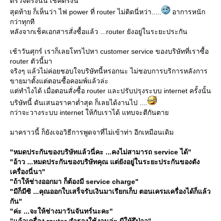
ตรวจตรงนั้น เช็คตรงนี้
สุดท้าย ก็เห็นว่า ไฟ power ที่ router ไม่ติดนี่หว่า.....
อาการหนัก
กว่าทุกที
หลังจากเช็คเอกสารสั่งซื้อแล้ว ...router ยังอยู่ในระยะประกัน
เช้าวันศุกร์ เราก็เลยโทรไปหา customer service ของบริษัทที่เราซื้อ
router ตัวนี้มา
จริงๆ แล้วไม่ค่อยชอบใจบริษัทนี้หรอกนะ ไม่ชอบการบริการหลังการ
ขายมาตั้งแต่ตอนซื้อคอมพ์แล้วล่ะ
ต่ทำไงได้ เมื่อตอนสั่งซื้อ router และปรับปรุงระบบ internet ครั้งนั้น
บริษัทนี้ ดันเสนอราคาต่ำสุด ก็เลยได้งานไป ....
กว่าจะวางระบบ internet ให้กับเราได้ แทบจะตีกันตา
มาคราวนี้ ก็ยังเจอวิธีการพูดจาที่ไม่เข้าท่า อีกเหมือนเดิม
"หมดประกันของบริษัทแล้วนี่คะ ...คงไม่สามารถ service ได้"
"อ้าว ...หมดประกันของบริษัทคุณ แต่ยังอยู่ในระยะประกันของตัง
เครื่องนี่นา"
"ถ้าให้ช่างออกมา ก็ต้องมี service charge"
"มีก็มีซิ ...คุณออกใบเสร็จรับเงินมาเรียกเก็บ ตอนเครมเครื่องได้ก็แล้ว
กัน"
"ค่ะ ...จะให้ช่างมาวันจันทร์นะคะ"