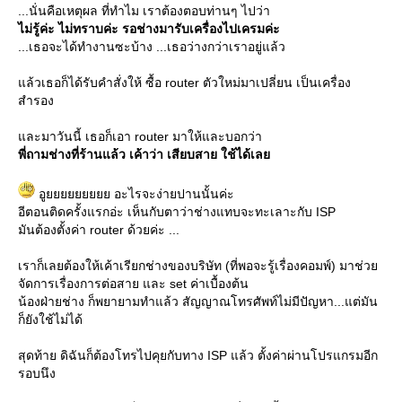
...นั่นคือเหตุผล ที่ทำไม เราต้องตอบท่านๆ ไปว่า
ไม่รู้ค่ะ ไม่ทราบค่ะ รอช่างมารับเครื่องไปเครมค่ะ
...เธอจะได้ทำงานซะบ้าง ...เธอว่างกว่าเราอยู่แล้ว
ล้วเธอก็ได้รับคำสั่งให้ ซื้อ router ตัวใหม่มาเปลี่ยน เป็นเครื่อง
สำรอง
ละมาวันนี้ เธอก็เอา router มาให้และบอกว่า
พี่ถามช่างที่ร้านแล้ว เค้าว่า เสียบสาย ใช้ได้เล
อูยยยยยยยยย อะไรจะง่ายปานนั้นค่ะ
อีตอนติดครั้งแรกอ่ะ เห็นกับตาว่าช่างแทบจะทะเลาะกับ ISP
มันต้องตั้งค่า router ด้วยค่ะ ...
เราก็เลยต้องให้เค้าเรียกช่างของบริษัท (ที่พอจะรู้เรื่องคอมพ์) มาช่ว
จัดการเรื่องการต่อสาย และ set ค่าเบื้องต้น
น้องฝ่ายช่าง ก็พยายามทำแล้ว สัญญาณโทรศัพท์ไม่มีปัญหา...แต่มัน
ก็ยังใช้ไม่ได้
สุดท้าย ดิฉันก็ต้องโทรไปคุยกับทาง ISP แล้ว ตั้งค่าผ่านโปรแกรมอีก
รอบนึง