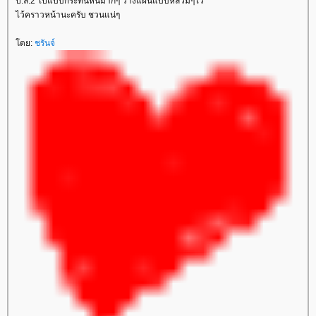
ป.ล.2 ไปแบบกระทันหันมากๆ วางแผนแบบหลวมๆไว้
ไว้คราวหน้านะครับ ชวนแน่ๆ
ดย:
ชรันจ์