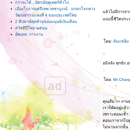
กว่าจะได้...บัตรมัคคุเทศก์ทั่วไป
เมืองโบราณศรีเทพ เพชรบูรณ์ : มรดกโลกทาง
ล้วไม่มีการถา
วัฒนธรรมแห่งที่ 4 ของประเทศไท
บบนี้ชีวิตปร
2 สัปดาห์สุดท้ายของมนุษย์เงินเดือน
สวัสดีปีใหม่ ๒๕๖๖
อัพเดท: การงาน
บันทึก Covid-19
ดย:
ส้มแช่อิ่ม
อัพเดท ชีวิตในที่ทำงาน
้าย - (อีก) แล้ว
ฤดูกาล โยก ย้าย มาถึง (อีกแล้ว)
อนิจจัง ทุกขัง 
เปลี่ยนเบอร์มือถือใหม่ ...เปลี่ยนใจหรือยัง???
คนที่ไม่ใช่ ทำอะไรก็ผิด
กลับมาแล้ว (อีกที)
ดย:
Mr.Chan
ad
กลับมาแล้ว
จบแล้ว.. Leadership Development Program
ผลวิเคราะห์จุดแข็งด้วยเครื่องมือของ Gallup
คุณส้ม >> ถามค่
Reunion
เราก็คิดอยู่แล้ว
ปรับเงินเดือน
เพราะตอนเช้า 
บันทึกเดือนมกราคม
ตอนเราจากไปดูง
บันทึกปลายปี
ไม่นานจากนั้น 
ดอง BLOG