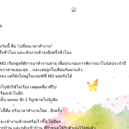
้ว
วันนี้ คือ "เปลี่ยนเวลาทำงาน"
ึ่งชั่วโมง และเลิกงานช้าลงอีกครึ่งชั่วโมง
ก MD เรียกดูสถิติการมาทำงานสาย เพื่อประกอบการพิจารณาโบนัสประจำปี
เราสายเยอะสุด ...และเคยถูกใบเตือนกันมาแล้ว
ลง แต่ก็ยังไม่อยู่ในเกณฑ์ที่ MD ยอมรับได้
วไปซักไซ้ไล่เรียง เหตุผลที่มาที่ไป
เรียกเข้าไปอีก
น senior อีก 2 ก็ถูกตามไปนั่งฟัง
นี้คือ ปรับเวลาทำงานใหม่ ..อีกครั้ง
จะเข้างานช้าลงหรือเร็วขึ้น ไม่มีผล
กบ้าน และกลับเข้าบ้าน ที่กำหนดให้กับตัวเองไว้อยู่แล้ว ...