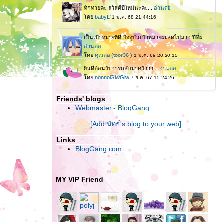
Friends' blogs
Webmaster - BlogGang
[Add นัทธ์'s blog to your web]
Links
BlogGang.com
MY VIP Friend