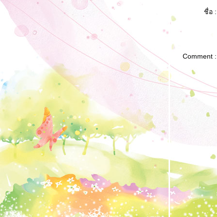
บริจาคเลือด...ครั้งแรก...ที่รอมานานมาก
ครบเดือน
ชื่อ :
กลับสู่ Save Zone
หนีไม่พ้น ก็วิ่งชนไปเล
ช่วงสุดท้ายของการทำงาน
รางวัลจากการนินทาแม่ ครั้งที่ 2
Comment :
เริ่มนับ
ต่อเวลา
"จะลาออก" ...บอกไปแล้ว
21 ปีแห่งความหลัง
ครเอ่ย....ใช้นายเปลือง
ถึงรอบ "ปรับ"
เรื่องที่ไม่อยากจำ แต่คิดว่า ไม่ควรลืม
้าย (อีกครั้ง)
ปณิธานประจำปี 2557
New Organization Chart
News update
Kick off - - big change
Update ชีวิตการงาน : ยังไม่ทันพ้นเดือน
Update ชีวิตการงาน : 3 เดือนต่อมา
Update ชีิวิตการงาน
ฟนคลับ ที่แตกต่าง