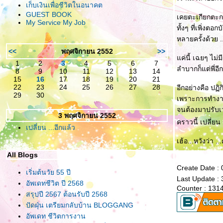
เก็บเงินเพื่อชีวิตในอนาคต
GUEST BOOK
เคยตะเกียกตะก
My Service My Job
ทั้งๆ ที่เพิ่งต
หลายครั้งด้วย .
<<
พฤศจิกายน 2552
>>
ค่นี้ เฉยๆ ไม่
1
2
3
4
5
6
7
ลำบากก็แต่พี่
8
9
10
11
12
13
14
15
16
17
18
19
20
21
22
23
24
25
26
27
28
อีกอย่างคือ ปฏ
29
30
เพราะการทำงาน
จนต้องมาปรับเ
3 พฤศจิกายน 2552
คราวนี้ เปลี่ยน
เปลี่ยน ...อีกแล้ว
เฮ้อ...หวังว่า
All Blogs
Create Date :
เริ่มต้นวัย 55 ปี
Last Update :
อัพเดทชีวิต ปี 2568
Counter : 131
สรุปปี 2567 ต้อนรับปี 2568
ปัดฝุ่น เตรียมกลับบ้าน BLOGGANG
อัพเดท ชีวิตการงาน