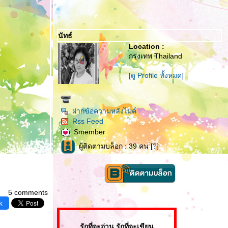
นัทธ์
Location :
กรุงเทพ Thailand
[ดู Profile ทั้งหมด]
ฝากข้อความหลังไมค์
Rss Feed
Smember
ผู้ติดตามบล็อก : 39 คน [
?
]
5 comments
k
รักที่จะอ่าน รักที่จะเขียน