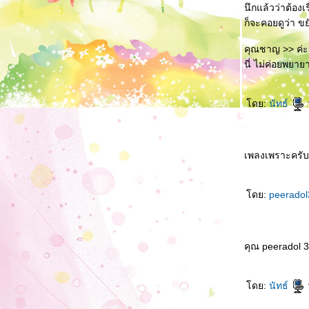
นึกแล้วว่าต้องเร
กิจกรรม "วันหยุด"
ก็จะคอยดูว่า ขย
กาลครั้งหนึ่ง "เชียร์ มธ."
ครุ่นคิด ทบทวน บันทึก >> ถนนสายนี้มีตะพาบ
คุณชาญ >> ค่ะ ย
ก.ม.169
นี่ ไม่ค่อยพยา
ไข่พระอาทิตย์ ..อาหารโปรด ที่เพิ่งเริ่มจะโปรด
วันลอยกระทงปีนี้ (2559) "เปลี่ยนแนว" : ถนน
สายนี้...มีตะพาบ กม.166
ดย:
นัทธ์
เปลี่ยนแล้ว เปลี่ยนอีก
13 ตุลาคม ... รัชกาลที่ 9 เสด็จสวรรคตแล้ว
เมือฉันไปนวดแผนไทย @ คลินิคอายุรเวท
เพลงเพราะครับ
พทย์แผนไทยประยุกต์
ระบา
สองเดือนครึ่ง ... เหนื่อยใจ
ดย:
peerado
ครบเดือน
ก้าวใหม่ ...อีกครั้ง
เตรียมใจให้พร้อม ...กลับสู่ที่เดิม
คุณ peeradol 
การตัดสินใจครั้งใหม่
จากที่เธอถาม และจากที่ฉันตอบไป
Run Run Run
ดย:
นัทธ์
เรื่องของ "เลือด"