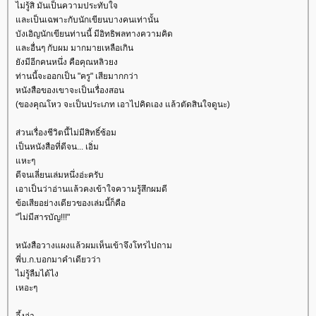
ไม่รู้สิ มันเป็นความประทับใจ
ละเป็นเฉพาะกับนักเขียนบางคนเท่านั้น
บังเอิญนักเขียนท่านนี้ มีอิทธิพลทางความคิด
ละอื่นๆ กับผม มากมายเหลือเกิน
ังมีอีกคนหนึ่ง คือคุณหลิวยง
ท่านนี้จะออกเป็น "ครู" เสียมากกว่า
หนังสือของเขาจะเป็นเรื่องสอน
(ของคุณโหว จะเป็นประเภท เอาไปคิดเอง แล้วตัดสินใจดูนะ)
ส่วนเรื่องชีวิตนี้ไม่มีสิทธิ์ซ้อม
เป็นหนังสือที่ดีจน... เอิ่ม
หะๆ
ดีจนเลี่ยนเล่มหนึ่งอ่ะครับ
เอาเป็นว่าอ่านแล้วคงเข้าใจความรู้สึกผมดี
ข้อเสียอย่างเดียวของเล่มนี้ก็คือ
"ไม่มีสารบัญ!!!"
หนังสือวางแผงแล้วผมเห็นเข้าจึงโทรไปถาม
พี่บ.ก.บอกมาคำเดียวว่า
ไม่รู้ลืมได้ไง
เหอะๆ
อึ้งอ่า