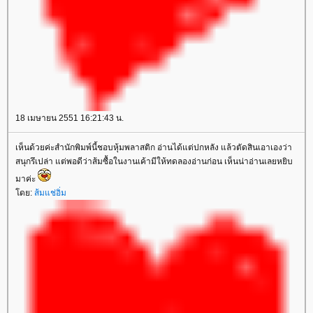
18 เมษายน 2551 16:21:43 น.
เห็นด้วยค่ะสำนักพิมพ์นี้ชอบหุ้มพลาสติก อ่านได้แต่ปกหลัง แล้วตัดสินเอาเองว่า
สนุกรึเปล่า แต่พอดีว่าส้มซื้อในงานเค้ามีให้ทดลองอ่านก่อน เห็นน่าอ่านเลยหยิบ
มาค่ะ
ดย:
ส้มแช่อิ่ม