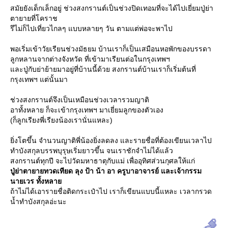
สมัยยังเด็กเล็กอยู่ ช่วงสงกรานต์เป็นช่วงปิดเทอมที่จะได้ไปเยี่ยมปู่ย่า
ตายายที่โคราช
รึไม่ก็ไปเที่ยวไกลๆ แบบหลายๆ วัน ตามแต่พ่อจะพาไป
พอเริ่มเข้าวัยเรียนช่วงมัธยม บ้านเราก็เป็นเสมือนหอพักของบรรดา
ลูกหลานจากต่างจังหวัด ที่เข้ามาเรียนต่อในกรุงเทพฯ
ละปู่กับย่าย้ายมาอยู่ที่บ้านนี้ด้วย สงกรานต์บ้านเราก็เริ่มต้นที่
กรุงเทพฯ แต่นั้นมา
ช่วงสงกรานต์จึงเป็นเหมือนช่วงเวลารวมญาติ
อาทั้งหลาย ก็จะเข้ากรุงเทพฯ มาเยี่ยมลูกของตัวเอง
(ก็ลูกเรียงพี่เรียงน้องเรานั่นแหละ)
ิ่งโตขึ้น จำนวนญาติพี่น้องยิ่งลดลง และรายชื่อที่ต้องเขียนเวลาไป
ทำบังสกุลบรรพบุรุษเริ่มยาวขึ้น จนเราชักจำไม่ได้แล้ว
สงกรานต์ทุกปี จะไปวัดมหาธาตุกับแม่ เพื่ออุทิศส่วนกุศลให้แก่
ปู่ย่าตายายทวดเทียด ลุง ป้า น้า อา ครูบาอาจารย์ และเจ้ากรรม
นายเวร ทั้งหลา
ถ้าไม่ได้เอารายชื่อติดกระเป๋าไป เราก็เขียนแบบนี้แหละ เวลากรวด
น้ำทำบังสกุลอ่ะนะ