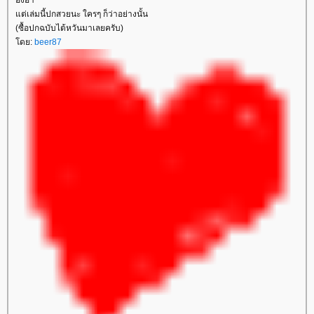
ต่เล่มนี้ปกสวยนะ ใครๆ ก็ว่าอย่างนั้น
(ซื้อปกฉบับไต้หวันมาเลยครับ)
ดย:
beer87