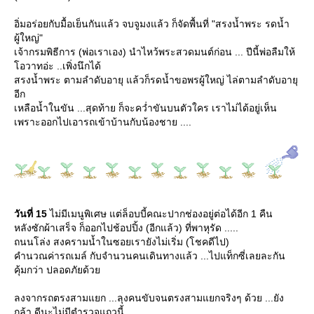
อิ่มอร่อยกับมื้อเย็นกันแล้ว จบจูมงแล้ว ก็จัดพื้นที่ "สรงน้ำพระ รดน้ำ
ผู้ใหญ่"
เจ้ากรมพิธีการ (พ่อเราเอง) นำไหว้พระสวดมนต์ก่อน ... ปีนี้พ่อลืมให้
อวาทอ่ะ ..เพิ่งนึกได้
สรงน้ำพระ ตามลำดับอายุ แล้วก็รดน้ำขอพรผู้ใหญ่ ไล่ตามลำดับอายุ
อีก
เหลือน้ำในขัน ...สุดท้าย ก็จะคว่ำขันบนตัวใคร เราไม่ได้อยู่เห็น
เพราะออกไปเอารถเข้าบ้านกับน้องชาย ....
วันที่ 15
ไม่มีเมนูพิเศษ แต่ล็อบบี้คณะปากช่องอยู่ต่อได้อีก 1 คืน
หลังซักผ้าเสร็จ ก็ออกไปช้อปปิ้ง (อีกแล้ว) ที่พาหุรัด .....
ถนนโล่ง สงครามน้ำในซอยเรายังไม่เริ่ม (โชคดีไป)
คำนวณค่ารถเมล์ กับจำนวนคนเดินทางแล้ว ...ไปแท็กซี่เลยละกัน
คุ้มกว่า ปลอดภัยด้ว
ลงจากรถตรงสามแยก ...ลุงคนขับจนตรงสามแยกจริงๆ ด้วย ...ยัง
กล้า ดีนะไม่มีตำรวจแถวนี้