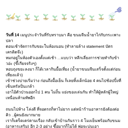
วันที่ 14
เมนูประจำวันที่รับทราบมา คือ ขนมจีนน้ำยาไก่กับกระเพาะ
ปลา
ตอนเช้าจัดการกับขยะในห้องนอน (ทำลายล้าง statement บัตร
เครดิตจ๊ะ)
หมกอยู่ในห้องตัวเองตั้งแต่เช้า ...แบบว่า หลีกเลี่ยงการช่วยทำกับข้า
วอ่ะ (ขึ้เกียจจริงๆ)
หอบถุงขยะลงมา ก็ได้เวลากินมื้อเที่ยง (น้ำยาขนมจีนเสร็จตั้งแต่ก่อน
เที่ยงแล้ว)
เข้าช่วงบ่ายเริ่มว่าง ก่อนถึงมื้อเย็น ก็เลยทิ้งเด็กน้อย 4 คนไปช้อปปิ้งที่
เซ็นทรัลปิ่นเกล้า
เอาไอ้ตัวป่วนออกไป 1 คน ไม่งั้น แย่งของเล่นกัน ทำให้ผู้หลักผู้ใหญ่
เหนื่อนห้ามทัพอีก
ถนนไปห้าง โล่งดี ที่จอดรถก็หาไม่ยาก แต่หน้าร้านอาหารยังต้องต่อ
คิว ..ผู้คนยังมากมา
เราก็เตร็ดเตร่ตามเรื่อง กลับเข้าบ้านกันราว 4 โมงเย็นพร้อมกับขนม
(อาหารเสริม) อีก 2-3 อย่าง ซึ้อมากก็ไม่ได้ พ่อจะบ่นเอา