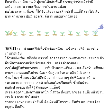
ที่แรกคิดว่าเลิกงาน 2 ทุ่มจะได้กลับทันที ปรากฎว่ารับแจ้งว่ามี
เสด็จ...เลยวุ่นวายเตรียมการกันนานหน่อ
พอได้เวลาตามที่แจ้ง ก็ได้รับแจ้งว่า ยกเลิก ซะนี่ .....ก็ดี เราได้กลับ
บ้านตามเวลา อืมม์ รอรถเมล์นานหน่อยเท่านั้นเอง
วันที่ 13
เราเข้าออฟฟิศเพื่อซักซ้อมพนักงานชั่วคราวที่จ้างมาช่ว
งานต้อนรับ
ได้รับแจ้งเรื่องเสด็จอีก คราวนี้เอาจริง เพราะทีมสำนักพระราชวังเข้า
พื้นที่ตรวจความเรียบร้อยแต่เช้า ...เสด็จค่ำตามเค
เราไม่อยู่รับด้วยหรอกนะ ....กลับบ้านตอนเที่ยง - - แต่เรื่องรับเสด็จยัง
ตามหลอกหลอนถึงบ้าน น้องๆ ที่อยู่เวรโทรถามอีก 2-3 อย่าง
ข้ามฝั่งมา ซื้อขนมติดไม้ติดมือมาฝากหลานๆ กับพี่น้องทางบ้าน
รอรถนานมากกกกกก สุดท้ายก็เลยต้องเรียกแท็กซี่กลับบ้าน
พอถึงปากซอย ถึงได้รู้สึกขอบคุณแท็กซี่
เพราะเจอด่านสงครามสาดน้ำ (ใส่รถ) ตั้งแต่ปากซอย จนถึงหน้าบ้าน
เรา ก็ 3 ด่านเข้าไปแล้ว
รายการอาหารประจำวันนี้ คือ ผัดหมี่โคราช - ส้มตำ และก๋วยเตี๋ยว
หมูตุ๋น มื้อเย็น