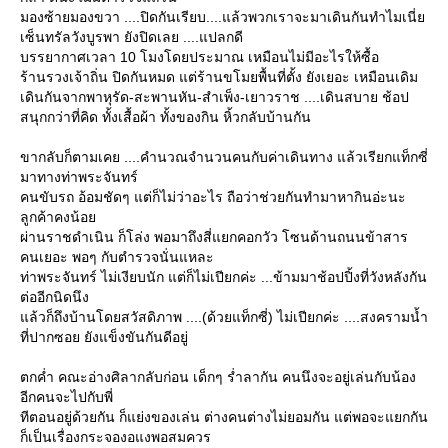
มองซ้ายมองขวา ....ปิดกันเรียบ....แล้วพวกเราจะมาเดินกันทำไมเนี่
เซ็นทรัลวังบูรพา ยังปิดเลย ....แปลกดี
บรรยากาศเวลา 10 โมงโดยประมาณ เหมือนไม่มีอะไรให้ซื้อ
ร้านรวงเจ้าถิ่น ปิดกันหมด แต่ร้านขโมยพื้นที่ตั้ง ยังเยอะ เหมือนเดิม
เดินกันจากพาหุรัด-สะพานหัน-สำเพ็ง-เยาวราช ....เดินสบาย ช้อป
สนุกกว่าที่คิด ทั้งเสื้อผ้า ทั้งของกิน หิ้วกลับบ้านกัน
ขากลับก็ตามเคย ....คำนวณจำนวนคนกับค่าเดินทาง แล้วเรียกแท็กซี่
มาทางท่าพระจันทร์
คนขับรถ อ้อมชัดๆ แต่ก็ไม่ว่าอะไร ถือว่าช่วยกันทำมาหากินอ่ะนะ
ลูกค้าคงน้อ
ผ่านราชดำเนิน ก็โล่ง พอมาถึงสี่แยกคอกวัว โซนด้านถนนข้าสาร
คนเยอะ พอๆ กับตำรวจนั่นแหละ
ท่าพระจันทร์ ไม่เงียบนัก แต่ก็ไม่เปียกค่ะ ...ข้ามมาช้อปปิ้งที่วังหลังกัน
ต่ออีกนิดนึง
ล้วก็ถึงบ้านโดยสวัสดิภาพ ....(ด้วยแท็กซี่) ไม่เปียกค่ะ ....สงครามน้ำ
ที่ปากซอย ยังแข็งขันกันดีอยู่
ตกค่ำ คณะอ่างศิลากลับก่อน เด็กๆ ร่ำลากัน คนนึงจะอยู่เล่นกับน้อง
อีกคนจะไปกับพี่
ทีตอนอยู่ด้วยกัน ก็แย่งของเล่น ต่างคนต่างไม่ยอมกัน แต่พอจะแยกกัน
ก็เป็นเรื่องกระจองอแงพอสมควร