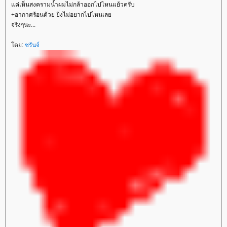
ค่เห็นสงครามน้ำผมไม่กล้าออกไปไหนแย้วครับ
+อากาศร้อนด้วย ยิ่งไม่อยากไปไหนเล
จริงๆนะ...
ดย:
ชรันจ์