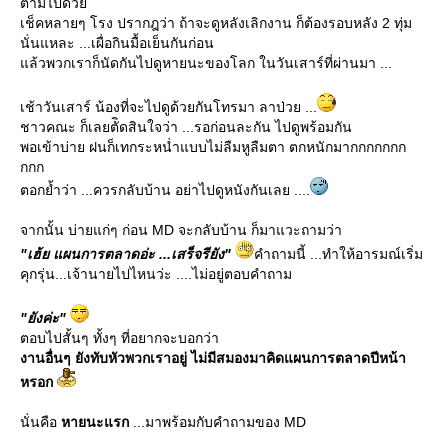
ตามไปด้ว
เช็คหลายๆ โรง ปรากฎว่า ถ้าจะดูหลังเลิกงาน ก็ต้องรอบหลัง 2 ทุ่ม
นั่นแหละ ...เผื่อกินมื้อเย็นกันก่อน
ล้วพวกเราก็นัดกันไปดูหายนะของโลก ในวันเสาร์ที่ผ่านมา ...
เช้าวันเสาร์ น้องที่จะไปดูด้วยกันโทรมา ลาป่วย ...
ชาวคณะ ก็เลยตัิดสินใจว่า ...รอก่อนละกัน ไปดูพร้อมกัน
พอเข้าบ่าย ฝนก็เทกระหน่ำแบบไม่ลืมหูลืมตา ตกหนักมากกกกกกก
กกก
ตอกย้ำว่า ...ควรกลับบ้าน อย่าไปดูหนังกันเลย ....
จากนั้น บ่ายแก่ๆ ก่อน MD จะกลับบ้าน ก็มาแวะถามว่า
"เฮ้ย แผนการตลาดอ่ะ ...เสร็จรียัง"
คำถามนี้ ...ทำให้อารมณ์เริ่ม
คุกรุ่น...เจ้านายไปไหนว่ะ ....ไม่อยู่ตอบคำถาม
"ยังค่ะ"
ตอบไปสั้นๆ ทั้งๆ ที่อยากจะบอกว่า
งานอื่นๆ ยังทับหัวพวกเราอยู่ ไม่มีสมองมาคิดแผนการตลาดปีหน้า
หรอก
นั่นคือ
หายนะแรก
...มาพร้อมกับคำถามของ MD