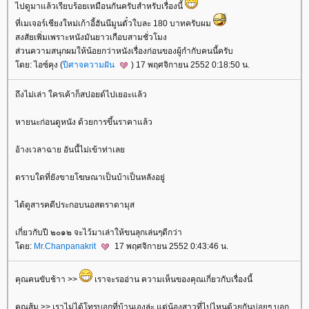
ไปดูมาแล้วเรียบร้อยเหมือนกันครับสำหรับเรื่องนี้
ที่เมเจอร์เชียงใหม่เก้าอี้ฮันนีมูนตั๋วใบละ 180 บาทครับผม
สงสัยเพิ่มเพราะหนังมันยาวเกือบสามชั่วโมง
ส่วนความสนุกผมให้น้อยกว่าหนังเรื่องก่อนของผู้กำกับคนนี้ครับ
ดย: ไอซ์คุง (
ปีศาจความฝัน
) 17 พฤศจิกายน 2552 0:18:50 น.
ถึงไม่เล่า ใครเค้าก็สปอยด์ไปเยอะแล้ว
หายนะก่อนดูหนัง ด้วยการขึ้นราคาแล้ว
อ้างเวลาฉาย อันนี้ไม่เข้าท่าเล
ตราบใดที่ยังขายโฆษณาเป็นบ้าเป็นหลังอยู่
ได้ดูสารคดีประกอบนอสตราดามุส
เกี่ยวกับปี ๒๐๑๒ จะไว้มาเล่าให้ขนลุกเล่นๆดีกว่า
ดย:
Mr.Chanpanakrit
17 พฤศจิกายน 2552 0:43:46 น.
คุณคนขับช้าา >>
เราจะรออ่าน ความเห็นของคุณเกี่ยวกับเรื่องนี้
คุณส้ม >> เราไม่ได้โทรบอกที่บ้านเองล่ะ แต่น้องสาวที่ไปไหนด้วยกันบ่อยๆ บอก