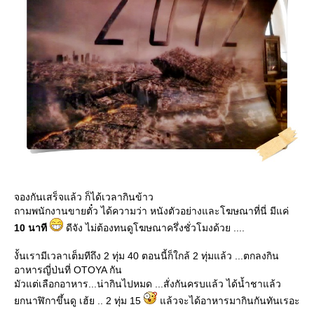
จองกันเสร็จแล้ว ก็ได้เวลากินข้าว
ถามพนักงานขายตั๋ว ได้ความว่า หนังตัวอย่างและโฆษณาที่นี่ มีแค่
10 นาที
ดีจัง ไม่ต้องทนดูโฆษณาครึ่งชั่วโมงด้วย ....
งั้นเรามีเวลาเต็มทีถึง 2 ทุ่ม 40 ตอนนี้ก็ใกล้ 2 ทุ่มแล้ว ...ตกลงกิน
อาหารญี่ป่นที่ OTOYA กัน
มัวแต่เลือกอาหาร...น่ากินไปหมด ...สั่งกันครบแล้ว ได้น้ำชาแล้ว
กนาฬิกาขึ้นดู เฮ้ย .. 2 ทุ่ม 15
ล้วจะได้อาหารมากินกันทันเรอะ