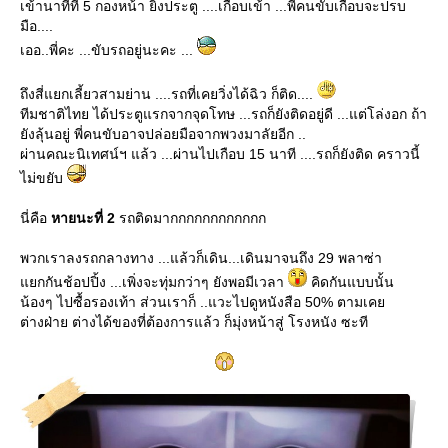
เข้านาทีที่ 5 กองหน้า ยิงประตู ....เกือบเข้า ...พี่คนขับเกือบจะปรบ
มือ....
เออ..พี่คะ ...ขับรถอยู่นะคะ ...
ถึงสี่แยกเลี้ยวสามย่าน ....รถที่เคยวิ่งได้ฉิว ก็ติด....
ทีมชาติไทย ได้ประตูแรกจากจุดโทษ ...รถก็ยังติดอยู่ดี ...แต่โล่งอก ถ้า
ังลุ้นอยู่ พี่คนขับอาจปล่อยมือจากพวงมาลัยอีก ..
ผ่านคณะนิเทศน์ฯ แล้ว ...ผ่านไปเกือบ 15 นาที ....รถก็ยังติด คราวนี้
ไม่ขยับ
นี่คือ
หายนะที่ 2
รถติดมากกกกกกกกกกกก
พวกเราลงรถกลางทาง ...แล้วก็เดิน...เดินมาจนถึง 29 พลาซ่า
กกันช้อปปิ้ง ...เพิ่งจะทุ่มกว่าๆ ยังพอมีเวลา
คิดกันแบบนั้น
น้องๆ ไปซื้อรองเท้า ส่วนเราก็ ..แวะไปดูหนังสือ 50% ตามเค
ต่างฝ่าย ต่างได้ของที่ต้องการแล้ว ก็มุ่งหน้าสู่ โรงหนัง ซะที