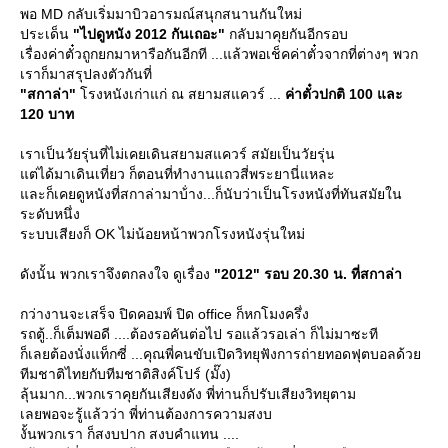
พอ MD กลับเริ่มมาบิวอารมณ์สนุกสนานกันใหม่
ประเด็น
"ไปดูหนัง 2012 กันเถอะ"
กลับมาคุยกันอีกรอบ
เรื่องค่าตั๋วถูกยกมาหารือกันอีกที ...แล้วพอเช็คค่าตั๋วจากที่ต่างๆ พวก
เราก็มาสรุปลงตัวกันที่
"สกาล่า"
รงหนังเก่าแก่ ณ สยามสแควร์ ...
ค่าตั๋วปกติ 100 และ
120 บาท
เราเป็นวัยรุ่นที่ไม่เคยเดินสยามสแควร์ สมัยเป็นวัยรุ่น
ต่ได้มาเดินเที่ยว ก็ตอนที่ทำงานแถวสี่พระยานี่แหละ
ละก็เคยดูหนังที่สกาล่ามาบ้่าง...ก็นับว่าเป็นโรงหนังที่ทันสมัยใน
ระดับหนึ่ง
ระบบเสียงก็ OK ไม่น้อยหน้าพวกโรงหนังรุ่นใหม่
ดังนั้น พวกเราจึงตกลงใจ ดูเรื่อง
"2012" รอบ 20.30 น. ที่สกาล่า
กว่างานจะเสร็จ ปิดคอมพ์ ปิด office ก็หกโมงครึ่ง
รถตู้..ก็เต็มพอดี ....ต้องรอคันต่อไป รอแล้วรอเล่า ก็ไม่มาซะที
ก็เลยต้องนั่งแท็กซี่ ...คุณพี่คนขับเปิดวิทยุฟังการถ่ายทอดฟุตบอลด้ว
ทีมชาติไทยกับทีมชาติสิงค์โปร์ (มั๊ง)
ลุ้นมาก...พวกเราคุยกันเสียงดัง พี่ท่านก็ปรับเสียงวิทยุตาม
เลยพอจะรู้แล้วว่า พี่ท่านต้องการความสงบ
งั้นพวกเรา ก็สงบปาก สงบคำแทน ....