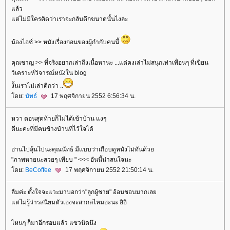
ล้ว
ต่ไม่มีใครคิดว่าเราจะกลับดึกขนาดนั้นไงล่ะ
น้องไอซ์ >> หนังเรื่องก่อนของผู้กำกับคนนี้
คุณชาญ >> ที่จริงอยากเล่าถึงเนื้อหานะ ...แต่คงเล่าไม่สนุกเท่าเพื่อนๆ ที่เขียน
วิเคราะห์วิจารณ์หนังใน blog
งั้นเราไม่เล่าดีกว่า ..
ดย:
นัทธ์
17 พฤศจิกายน 2552 6:56:34 น.
หวา ตอนสุดท้ายก็ไม่ได้เข้าบ้าน แงๆ
ดีนะคะที่มีคนข้างบ้านที่ไว้ใจได้
อ่านไปลุ้นไปนะคุณนัทธ์ มีแบบว่าเกือบดูหนังไม่ทันด้ว
"ภาพหายนะสวยๆ เพียบ " <<< อันนี้น่าสนใจนะ
ดย:
BeCoffee
17 พฤศจิกายน 2552 21:50:14 น.
ลืมค่ะ ตั้งใจจะแวะมาบอกว่า"ลูกผู้ชาย" อ้อนชอบมากเล
ต่ไม่รู้ว่ารสนิยมตัวเองจะสากลไหมอ่ะนะ อิอิ
ไหนๆ ก็มาอีกรอบแล้ว แซวนิดนึง