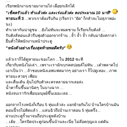
....
เรียกพนักงานขายมาถามไถ่ เผื่อยกเลิกได้
"เช็คครัวแล้ว ทำแล้วค่ะ และเร่งแล้วค่ะ คงประมาณ 10 นาที"
หายนะที่ 3
...พวกเราต้องรีบกิน (เรียกว่า "ยัด" ก็กลัวจะไม่สุภาพอ่ะ
นะ)
ทำเวลากันน่าดูชม ...ยังไม่ทันจะหมดชาม ก็เรียกเก็บตังส์ ...
รับตังส์ทอนแล้วรีบพุ่งตัวออกจากร้าน ..จ้ำ จ้ำ จ้ำ กลับมายังสกาล่า
ื่นตั๋วให้พนักงานหน้าประตู
"หนังตัวอย่างเรื่องสุดท้ายพอดีครับ"
ล้วเราก็ได้ดูหายนะของโลก ...ใน
2012
ซะที
เกี่ยวกับหนังไม่เล่า...เพราะเรามักเบรคสปอยล์ไม่ทัน ...เด๋วพลาดไป
เอาเป็นว่า ...ถ้าชอบหนังเอฟแฟคมากๆ อย่างเรา ก็ไปดูเหอะ...ภาพ
หายนะสวยๆ เพียบ
ละตื่นเต้น ลุ้นไปกับตัวละครหลายฉากเลยล่ะ
น้ำตารื้นขึ้นมานิดๆ ในบางฉาก ...
หนังจบเรารักเพื่อนมนุษย์ขึ้นเยอะเลย ...
ออกจากโรงหนังก็เกือบ 5 ทุ่มแล้วล่ะ แยกย้ายกันไป บ้านใครบ้านมัน
ตอนนี้รถไม่ติดแล้ว ...แล่นฉิวถึงบ้านเราตอน 5 ทุ่มครึ่ง...
ผ่านประตูรั้วมาจนถึงประตูหลังบ้าน
...เฮ้ย ...ใครปิดประตูก่อนขึ้นบ้านละเนี่ย ไม่ล๊อคกุญแจ แต่ดัน