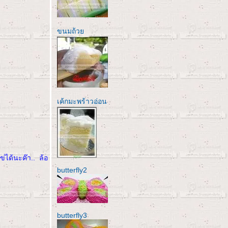
ขนมถ้ว
เค้กมะพร้าวอ่อน
่ได้นะค๊า.. ล้อ
butterfly2
butterfly3