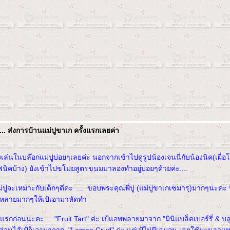
.... ส่งการบ้านแม่ปูขาเก ครั้งแรกเลยค่า
่งเล่นในบล๊อกแม่ปูบ่อยๆเลยค่ะ นอกจากเข้าไปดูรูปน้องเจนนี่กับน้องนิค(เผื่
ิคบ้าง) ยังเข้าไปขโมยสูตรขนมมาลองทำอยู่บ่อยๆด้วยค่ะ....
ูจะเหมาะกับเด็กๆดีค่ะ ... ขอบพระคุณพี่ปู (แม่ปูขาเกเซมารุ)มากๆนะคะ ท
หลายมากๆให้เป้เอามาหัดทำ
งแรกก่อนนะคะ... "Fruit Tart" ค่ะ เป้แอพพลายมาจาก "มินิแบล็คเบอร์รี่ & บลูเ