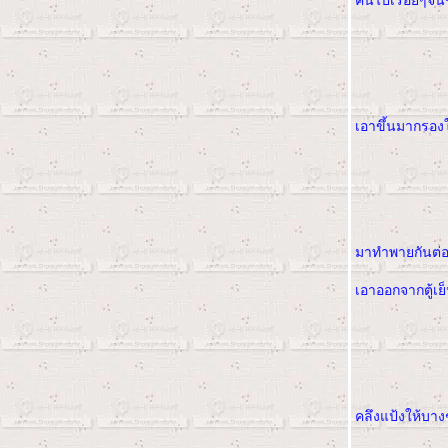
คนไปเรื่อยๆจน
เอาขึ้นมากรองใส
มาทำพายกันต่อ
เอาออกจากตู้เย
คลึงแป้งให้บางๆ