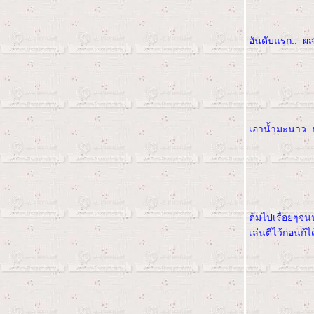
อันดับแรก.. ผสม
เอาน้ำมะนาว น
ต้มไปเรื่อยๆจน
เล่นตีไว้ก่อนก้ได