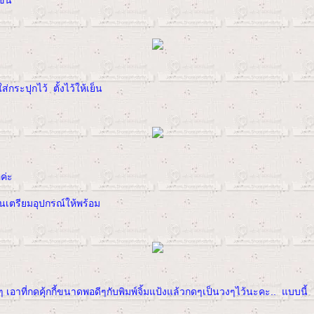
ข้น
่กระปุกไว้ ตั้งไว้ให้เย็น
ค่ะ
็นเตรียมอุปกรณ์ให้พร้อม
 เอาที่กดคุ้กกี้ขนาดพอดีๆกับพิมพ์จิ้มแป้งแล้วกดๆเป็นวงๆไว้นะคะ.. แบบนี้