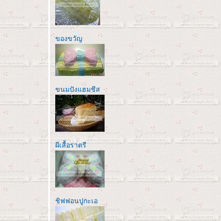
ของขวัญ
ขนมปังแฮมชีส
ผีเสื้อราตรี
ชิฟฟอนปูกะเอ