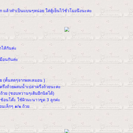
ิก แล้วทำเป็นแบนๆหน่อย ใส่ตู้เย็นไว้ชั่วโมงนึงนะคะ
ไส้กันค่ะ
หมือนกันค่ะ
วย (คั้นสดๆจากผลเลมอน )
ครึ่งถ้วยผสมน้ำเปล่าครึ่งถ้วยนะคะ
ถ้วย (ชอบหวานๆเติมอีกนิดได้)
ช้อนโต๊ะ ใช้ผิวมะนาวขูด 3 ลูกค่ะ
้อนเล็กๆ ๑/๒ ถ้ว