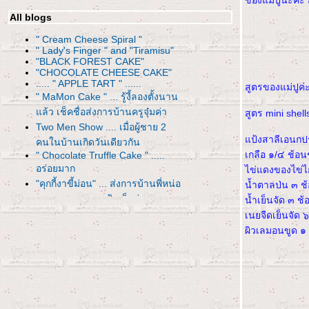
ของแม่ปูนะคะ 
All blogs
" Cream Cheese Spiral "
" Lady's Finger " and "Tiramisu"
"BLACK FOREST CAKE"
"CHOCOLATE CHEESE CAKE"
..... " APPLE TART " ......
สูตรของแม่ปูค
" MaMon Cake " ... รู้งี้ลองตั้งนาน
ล้ว เช็คชื่อส่งการบ้านครูจุ๋มค่า
สูตร mini shell
Two Men Show .... เมื่อผู้ชาย 2
ป้งสาลีเอนกป
คนในบ้านเกิดวันเดียวกัน
เกลือ ๑/๔ ช้อ
" Chocolate Truffle Cake " .....
อร่อยมาก
ไข่แดงของไข่ไ
"คุกกี้งาขี้ม่อน" ... ส่งการบ้านพี่หน่อ
น้ำตาลป่น ๓ ช
ง ขอบพระคุณครูป้าเล็กค่ะ
น้ำเย็นจัด ๓ ช้
"Strawberry Mousse Cake" .... ส่ง
เนยจืดเย็นจัด 
การบ้านค่าพี่จุ๋ม
ผิวเลมอนขูด ๑ 
"Apple Cup cake" ลอกเจ๊เชง ส่ง
น้องป้อ Just relax ค่ะ
" BarBie's Cake" ... เค้กวันเกิดคุณ
ม่ค่ะ
"เค้กชาเขียว"...