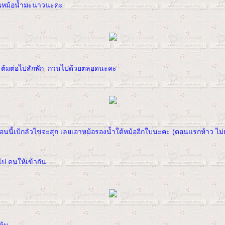
ในหม้อน้ำมะนาวนะคะ
น ต้มต่อไปสักพัก กวนไปด้วยตลอดนะคะ
อนนี้เป้กลัวไข่จะสุก เลยเอาหม้อรองน้ำใต้หม้ออีกใบนะคะ (ตอนแรกห้าว ไม่
ป คนให้เข้ากัน