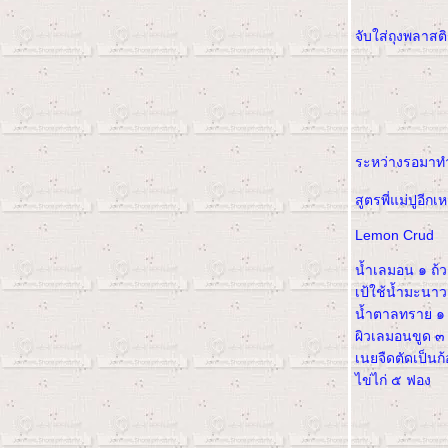
จับใส่ถุงพลาสต
ระหว่างรอมาทำ
สูตรพี่แม่ปูอีกเ
Lemon Crud
น้ำเลมอน ๑ ถ้
เป้ใช้น้ำมะนาว
น้ำตาลทราย ๑ 
ผิวเลมอนขูด ๓ 
เนยจืดตัดเป็นก
ไข่ไก่ ๕ ฟอง