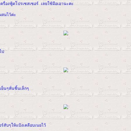
มีเครื่องฟู้ดโปรเซสเซอร์ เลยใช้มือเอานะคะ
ผสมไว้ค่ะ
ไป
็นๆหั่นชิ้นเล็กๆ
์สับๆให้แป้งเคลือบเนยไว้