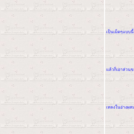
มนุษย์ไฟฟ้าสีชมพูค่ะ
จะไปกับแสงสี ด้วยปีกที่สวยๆ.... ให้
เหมือน "ผีเสื้อราตรี"
"ขนมปังแฮมชีส"... ส่งการบ้านแม่
เนื้อนุ่ม..พี่มดชมพูค่ะ
เป็นเม็ดๆแบบน
"มอบให้.... เป็นของขวัญ" เค้กวัน
เกิดน้องปันส์ปันส์
"ใบเตยคัสตาร์ดเค้ก" ....
"Brownies" ... ง่ายกว่านี้มีอีกป่าว
ค๊า
" Fruit Tart " .... ส่งการบ้านแม่ปู
ล้วก็เอาส่วนขอ
ขาเก ครั้งแรกเลยค่า
Hokkaido Milky Loaf ..... ส่ง
การบ้านพี่หน่อง wee_nong ค่ะ
Very Vanilla Cupcake... (สอนคุณ
ม่เพื่อนๆโมอายบีบครีม)
เทลงในอ่างผสมด
มามะ.... มาทำดอกไม้ไว้แต่งหน้า
คัพเค้กกันเถอะจ้า
ชูครีม... อร่อยระดับโลกกกกก