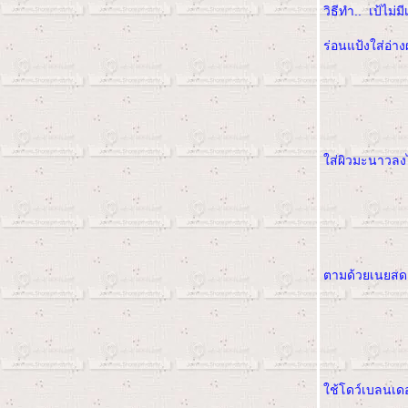
วิธีทำ.. เป้ไม่
" Mediera Cake " ... เค้าบอกว่า
Melt in the Mouth
ร่อนแป้งใส่อ่าง
"Best Chocolate Cupcakes"
"ชิฟฟอนมะพร้าวอ่อน"... อร่อยขั้น
เทพ ลอกพี่จุ๋มส่งพี่มดชมพูนะคะ
"White Choc Macadamia Nut
Cookies" ส่งการบ้านพี่แพท งาขาว
ค่ะ
"ผีเสื้อกับของขวัญ" ... เมื่อมีครั้ง
ส่ผิวมะนาวลง
รกก็ต้องมีครั้งที่สอง
"Short cake" ง่ายๆแต่อร่อยจนไม่
น่าเชื่อ
"ตำรับตำรา"... review ดูสักที
"สปันท์ มะพร้าวอ่อน" ... ส่วกา
ตามด้วยเนยสดเย
รบ้านน้องลูกปลาค่า
เค้กส้มในตำนาน กับ วิวัฒนาการ
ของฉัน
เครื่องไม้ - เครื่องมือ
"ขนมถ้วย" .... ส่งการบ้านน้องเดียร์
Ab Psy ReinDEAR++ จ้า
ช้โดว์เบลนเดอร
"ชิฟฟอนปูกะเอ" ส่งการบ้านพี่มด