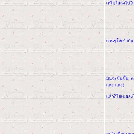
เทไข่ใส่ลงไป
กวนๆให้เข้ากั
มันจะข้นขึ้น ต
หะ แหะ)
ล้วก็ใส่เนยลงไ