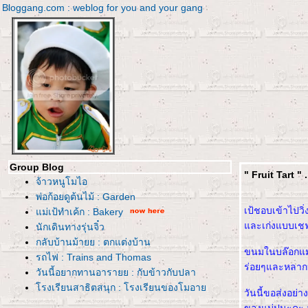
Bloggang.com : weblog for you and your gang
Group Blog
" Fruit Tart " 
จ้าวหนูโมไอ
พ่อก้อยดูต้นไม้ : Garden
เป้ชอบเข้าไปวิ
ม่เป้ทำเค้ก : Bakery
ละเก่งแบบเชฟน
นักเดินทางรุ่นจิ๋ว
กลับบ้านม้ายย : ตกแต่งบ้าน
ขนมในบล๊อกแม่ป
รถไฟ : Trains and Thomas
ร่อยๆและหลาก
วันนี้อยากทานอารายย : กับข้าวกับปลา
รงเรียนสาธิตสนุก : โรงเรียนของโมอา
วันนี้ขอส่งอย่า