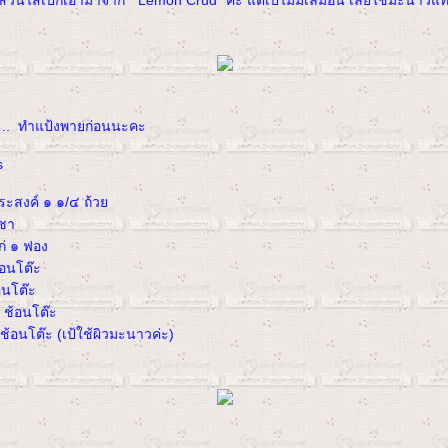
ส่วนไส้เป้ก็เอามาจาก "Lemon Crud" ค่ะ แต่เป้ไม่มีเลมอน เลยใช้มะนาวแท
่ะ.. ทำแป้งพายก่อนนะคะ
s
ระสงค์ ๑ ๑/๔ ถ้ว
นชา
ก่ ๑ ฟอง
้อนโต๊ะ
อนโต๊ะ
๖ ช้อนโต๊ะ
ช้อนโต๊ะ (เป้ใช้ผิวมะนาวค่ะ)