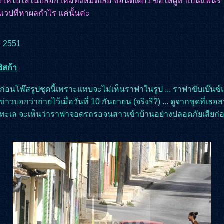
บให้ไปใส่ในบล๊อกใหม่ทั้งหมดเลย ขอนิดเดียว ขอให้ผู้ทำเป็นแฟน
เวปที่หาผลกำไร แค่นั้นค่ะ
ม 2551
ิสก้า
นึงก่อนโพ๊สรูปชุดนี้เพราะแทบจะไม่เห็นราฟาในรูป ... ราฟาขับเบ๊นซ์
 ข่าวบอกว่าถ่ายไว้เมื่อวันที่ 10 กันยายน (จริงรึ?) ... ดูจากชุดที่เธ
ทะเล จะเห็นว่าราฟาจอดรถรอจนสาวเข้าบ้านอย่างปลอดภัยเสียก่อ