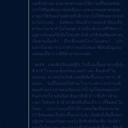
เลยรึเปล่าคะ คนตายเพราะคุณใช้อาวุธที่ไม่เคยซ้อม
การใช้ที่ถูกต้องมาก่อนเนี่ยนะ แถมเอาของห่วยๆหมด
อายุมาใช้กับคนไทยด้วยกันอีก (เอาไปใช้กับทหารเขมร
จะไม่ว่าเลย) ... ข้อที่สอง เห็นแล้วว่าตอนเช้ามีคนเจ็บ
ตายมากมาย ทำไมไม่หยุด ช่วงเย็นเห็นทางทีวีชัดๆว่า
อยู่ห่างกันคุณก็ยังยิงใส่คนอีก ยิงด้วยวิธีเดิมที่คุณทำคน
เจ็บตายเมื่อเช้า ... นี่จะชี้แจงยังไงว่าไม่เจตนา ... แป๋ว
หววไม่เหมารวมว่าตำรวจแย่ไปหมด ที่ดีคงมีอยู่เยอะ
ต่ตอนนี้ตำรวจที่มีอำนาจน่ะแย่ค่ะ
- พฤหัส : แห่บผี่เบิร์ดเด่ย์ทู๊มีๆ วันนี้แม่เลี้ยงอาหารญี่ปุ่น
ที่ ฮากิ โรงแรมเซ็นทรัลลาดพร้าวค่ะ ตื่นเต้นรึ ไม่
หรอกค่ะ หวาดหวั่นกับตัวเลขที่เพิ่มขึ้นซะมากกว่า เฮ๊
ออออ ... วันนี้ไม่ค่อยได้ทำอะไรมาก เพราะอาการแพ้
ค่อนข้างแรง ตาแดงเถือกและก็น้ำมูกไหลตลอดเวลา
กินยาเข้าไป หลับป๊อก ตื่นมาอีกที อ้าว ชั้นก้าวข้าม
เวลา ใกล้เลข 4 เข้ามาอีกหนึ่งขั้นแร๊ววว กรี๊ดดดด ไม่
ไม่นะ ... (อาการแบบนี้จำได้ว่าเคยเกิดเมื่อประมาณ
10 ปีก่อนตอนใกล้จะขึ้นเลข 3 ค่ะ เริ่มต้นก็เป็นงี้แหละ
ปฏิเสธ ไม่ยอมรับความจริง อีกซักพักก็จะซึม เริ่มรู้ตัว
จากนั้นก็จะปลง และอาการขั้นท้ายสุดคือลั๊ลลา สี่สิบก็