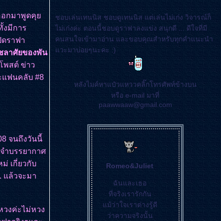
ฟาออกมาพูดคุ
ชอบเล่นเทนนิส ชอบดูเทนนิส แต่เล่นไม่เก่ง วิจารณ์ก็
้งมีการ
ไม่เก่งค่ะ ตอนนี้ชอบดูราฟาลงแข่ง สนุกดี ... ดีใจที่มี
คนสนใจเข้ามาอ่าน และขอบคุณสำหรับทุกคำแนะนำ
ปิดราฟา
วะมาบ่อยๆนะคะ :)
ชลาศัยของพัน
โพสต์ ข่าว
นะแฟนคลับ #8
หลังไมค์หาแป๋วแหววคลิ๊กโทรศัพท์ข้างบน
หรือ e-mail มาที่
paawwaaw@gmail.com
 จนถึงวันนี้
จดจำบรรยากาศ
ม่ เกี่ยวกับ
Romeo&Juliet
. แล้วจะมา
ฉันและเธอ
ที่จริงเรารักกัน
ม้ว่าใจเราต่างรู้ดี
หวงค่ะไม่หวง
ว่าความจริงนั้น