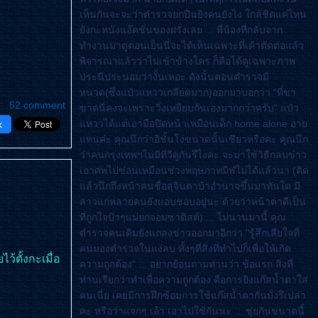
เห็นกันจะจะว่าตำรวจยกปืนยิงคนยังไง ใกล้ชิดแค่ไหน
ังกะหนังแอ๊คชั่นของฝรั่งเลย ... พี่น้องที่กลับจาก
ทำงานมาดูตอนเย็นนี่จะได้เห็นเฉพาะที่เค้าตัดต่อแล้ว
พิจารณาแล้วว่าไม่เข้าข้างใคร ก็คือได้ดูเฉพาะภาพ
ประนีประนอมว่างั้นเหอะ ดังนั้นตอนตำรวจมี
หนวด(ซึ่งแป๋วแหววเกลียดมาก)ออกมาบอกว่า "ที่ขา
52 comment
ขาดนี่คงจะเพราะวิ่งเหยียบกันเองมากกว่าครับ" แป๋ว
หววได้แต่เอามือปิดหน้าเหมือนเด็ก home alone อา
k
ทนค่ะ คุณนึกว่าอิชั้นโง่ขนาดนั้นเชียวหรือคะ คุณนึก
ว่าคนกรุงเทพฯไม่มีทีวีดูกันรึไงคะ จะมาใช้วิธีกลบข่าว
เอาศพไปซ่อนเหมือนช่วงพฤษภาทมิฬไม่ได้แล้วนา (คิด
ล้วนึกถึงหน้าคนชื่อสุจินดาบ้าอำนาจขึ้นมาทันใด มี
สาวแก่หลายคนยังแอบชอบอยู่นะ ด้วยว่าหน้าตาดีเป็น
ที่ถูกใจป้าๆแม่ยกจอมซาดิสต์) ... ไม่นานมานี้ คุณ
ตำรวจคนเดิมยังแถลงข่าวออกมาอีกว่า "รู้สึกเสียใจที่
คนมองตำรวจในแง่ลบ ทั้งๆที่สิ่งที่ทำไปก็เพื่อให้เกิด
ว้ตั้งกะเมื่อ
ความถูกต้อง" ... อยากย้อนถามท่านว่า ข้อแรก สิ่งที่
ท่านเรียกว่าทำเพื่อความถูกต้อง คือการยิงแก๊สน้ำตาใส่
คนเนี่ย เคยมีการฝึกซ้อมการใช้แก๊สน้ำตากันมั่งรึเปล่า
คะ หรือว่าแจกๆ เอ้า เอาไปใช้กันนะ ... ชุ่ยกันขนาดนี้