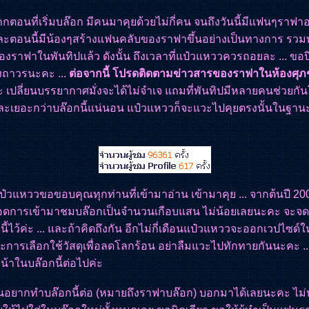
ากตอนที่เริ่มบล๊อก มีคนมาคุยด้วยไม่กี่คน จนถึงวันนี้มีแฟนๆรา
ตอนนี้มีน้องๆสร้างแฟนคลับของราฟาขึ้นอย่างเป็นทางการ รวมทั
องราฟาในพันทิปแล้ว ดังนั้น ถึงเวลาที่แป๋วแหววควรถอยละ ... ขอ
งถาวรนะคะ ...
ต่อจากนี้ โปรดติดตามข่าวสารของราฟาในห้องศุภ
ค่ะ เปลี่ยนบรรยากาศมั่งจะได้ไม่จำเจ แถมที่พันทิปมีหลายคนช่วยกัน
ละเยอะกว่าบล๊อกนี้แน่นอน แป๋วแหววก็จะแวะไปคุยตรงนั้นในฐา
๋วแหววขอขอบคุณทุกท่านที่เข้ามาอ่าน เข้ามาคุย ... จากต้นปี 2008
ยอดการเข้ามาชมบล๊อกเป็นจำนวนเกือบแสน ไม่น้อยเลยนะคะ จะ
นี้ไว้ค่ะ ... และถ้าคิดถึงกัน อีกไม่กี่เดือนแป๋วแหววจะออกเวปไซด์ให
การเลือกใช้วัสดุเพื่อลดโลกร้อน อย่าลืมแวะไปทักทายกันนะคะ ..
น้าในบล๊อกนี้ต่อไปค่ะ
หนอยากทำบล๊อกนี้ต่อ (หมายถึงราฟาบล๊อก) บอกมาได้เลยนะคะ ไม่