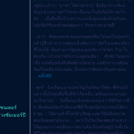
อยู่นั่นแล้วว่า "มาช่า ไอ้ฆาตกรๆๆ" ฮือฮือ กรรมที่แม่
มัน(แป๋วแหวว)ทำไว้ตกมาถึงแมวในสังกัดได้รวดเร็ว
นัก ... เมื่อคืนนี้แป๋วแหววกะแม่นั่งดูเทนนิสด้วยกันค่ะ
ม่เชียร์ซีมองด้วยเหตุผลว่า "มันขาวสะอาดดี"
- เสาร์ : ฟังคุณสมชายบอกเหตุผลที่จะไม่ออกไม่ยุบสภา
ล้วรู้สึกขำมาก แต่ตอนนั้นคิดว่าเราคิดไปเองคนเดียว
ที่ไหนได้ เปิดอ่านการ์ตูนของคุณชัย ราชวัตร ว๊าย ใจ
ตรงกัน แป๋วแหววหัวเราะอยู่คนเดียว ... ซักพัก ไม่อยาก
เชื่อ แม่หยิบหนังสือพิมพ์มาเปิดอ่าน แม่หัวเราะเหมือน
กันเรื่องเดียวกันเลยค่ะ นี่แสดงว่าคิดตรงกันหลายคน
...
คลิ๊กที่นี่
- ศุกร์ : นักเรียนเอาของขวัญวันเกิดมาให้ค่ะ ที่ทำแป๋ว
หววยิ้มไม่หุบคือชิ้นที่นักเรียนปั้น เคลือบและเผาเอง
น่ารักมากๆ ... วันนี้ขณะนั่งรถผ่านอนุเสาวรีย์รัชการที่
5 เห็นพันธมิตรกำลังแจกซีดี ก็เลยเปิดกระจกขอได้มา
เซนเตอร์
2 ชุด ... ได้มาแล้วก็ไม่กล้าเปิดดู แหม่ ก็มันมีแต่ภาพ
วงซัมเมอร์ปี
คนเจ็บคนตายน่ะนะ ... จะว่าไปวันเกิดเหตุแป๋วแหวว
ได้ดูเยอะกว่าคนอื่นนา เพราะดันเจ็บหลังอยู่บ้านทั้งวัน
ทีวีไทยเจ๋งมาก ฉายกันสดๆในเหตุการณ์ตลอดทั้งวัน