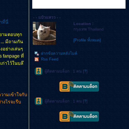
- - แป๋วแหวว - -
กที่นี่
Location :
กรุงเทพ Thailand
ายามตอบทุก
[Profile ทั้งหมด]
.. มีถามกัน
งอย่างเล่นๆ
ฝากข้อความหลังไมค์
 fanpage ที่
Rss Feed
เก่าไว้ในบล๊
ผู้ติดตามบล็อก : 1 คน [
?
]
ำความเข้าใจกับ
ผู้ติดตามบล็อก : 1 คน [
?
]
่างไรจะรีบ