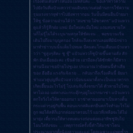
เรื่องตื่นเต้นทำให้นอนไม่หลับค่ะ ... ขอเล่าท้าวความ
ไปยังวันที่แป๋วแหววร่วมเดินขบวนต่อต้านการใช้ความ
รุนแรงจากจุฬาฯไปยังพารากอน วันนั้นมีคนยื่นป้ายมา
ห้ชู ข้อความอ่านได้ว่า "สมชาย ไอ้ฆาตกร" แป๋วแหวว
ดูแล้วก็รู้สึกฝ่อ แหม่ มือใหม่ค่ะมือใหม่ แถมสมชายให
นก็ไม่รู้ไม่ได้ระบุนามสกุลให้ชัดเจน ... พอขบวนเริ่ม
เดินไปถึงมาบุญครอง ใกล้จะถึงสะพานลอยที่มีนักข่าว
มาทำข่าวบนนั้นเต็มไปหมด มีคนตะโกนเตือนแป๋วแหว
วว่า "ชูสูงๆสิคะ ชู ชู๊" แป๋วแหววก็ชูป้ายขึ้นตามสั่ง สัก
พัก มันเมื่อยอ่ะคะ เขินด้วย เอามือลงได้ซักพัก ก็มีสาว
ท่านนึงมาขอป้ายไปชูเอง ประมาณว่ายัยคนนี้ทำเสี
ของ ฮือฮือ แรงกันจังเรย ... กลับมาถึงเรื่องคืนนี้ ยัยมา
ช่าแมวคู่บุญที่แป๋วแหววป้อนนมมาตั้งกะเป็นแมวทารก
เกิดเฮี๊ยนอะไรไม่รู้ ไปเล่นจับจิ้งจกมาได้ ตัวหายไปไหน
หาไม่เจอ แต่หางน่ะกระดุ๊กๆอยู่ในปากมาช่า แป๋วแหวว
ตกใจวิ่งไล่ให้คายออกมา มาช่าคายออกมาเป็นหางดิ้น
กระแด่วๆอยู่กับพื้น ตอนแรกสติแตกยืนตกใจทำอะไรไม่
ถูก พอได้สติก็เอากล่องมาครอบไว้ แมวที่เหลือจะได้ไม่
มายุ่ง เดี๋ยวรอให้หางหมดแรงก่อนค่อยเอาทิชชู่จับไป
นใส่ถังขยะ ... เหตุการณ์ครั้งนี้ทำให้มาช่าโดน
ประณามจากทั้งน้องสาวและแม่ โดยเฉพาะแม่พูดซ้ำๆ