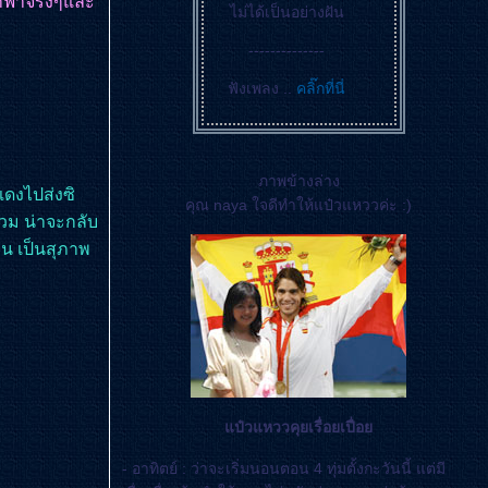
ราฟาจริงๆและ
ไม่ได้เป็นอย่างฝัน
--------------
ฟังเพลง ..
คลิ๊กที่นี่
ภาพข้างล่าง
แดงไปส่งซิ
คุณ naya ใจดีทำให้แป๋วแหววค่ะ :)
อสวม น่าจะกลับ
น เป็นสุภาพ
ป๋วแหววคุยเรื่อยเปื่อ
- อาทิตย์ : ว่าจะเริ่มนอนตอน 4 ทุ่มตั้งกะวันนี้ แต่มี