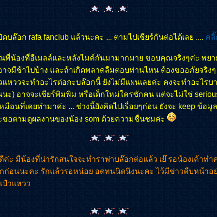
ปิดบล๊อก rafa fanclub แล้วนะคะ ... ตามไปเชียร์กันต่อได้เลย ....
คลิ๊
พี่น้องที่อีเมลล์และหลังไมค์กันมามากมาย ขอบคุณจริงๆค่ะ พย
อาจมีช้าไปบ้าง และถ้าเกิดพลาดลืมตอบท่านไหน ต้องขออภัยจริงๆ .
วแหววจะทำอะไรต่อกะบล๊อกนี้ ยังไม่มีแผนเลยค่ะ คงจะทำอะไรบา
่นนะ) อาจจะเชียร์พิมพิม หรือเด็กใหม่ใครซักคน แต่จะไม่ใช่ serious
มือนที่เคยทำมาค่ะ ... ช่วงนี้ยังคิดไปเรื่อยๆก่อน ยังจะ keep ข้อมูล
และขอตามดูผลงานของน้อง som ด้วยความชื่นชมค่ะ
วดีค่ะ มีน้องที่น่ารักสนใจจะทำราฟาบล๊อกต่อแล้ว เย๊ รอน้องเค้าท
กก่อนนะคะ รักแล้วรอหน่อย อดทนนิดนึงนะคะ ไว้มีข่าวคืบหน้าอย
 แป๋วแหวว