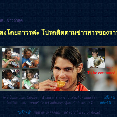
 : ข่าวล่าสุด
ค่ะ โปรดติดตามข่าวสารของราฟาในกระทู้พัน
ครเป็นแฟนเทนนิสของ ราฟาเอล นาดาล ช่วยแสดงตัวหน่อยเร๊ววว ...
คลิ๊กที่นี่
ปิ๊บโป้ฝากแปะ : ช่วยเข้าไปแช๊ทเลี้ยงกระทู้แนะนำกันหน่อยจ้า ...
คลิ๊กที่นี่
"คลิ๊กที่นี่"
เพื่ออ่าน-โพสต์คอมเม้นต์ (จากนั้น scroll down)