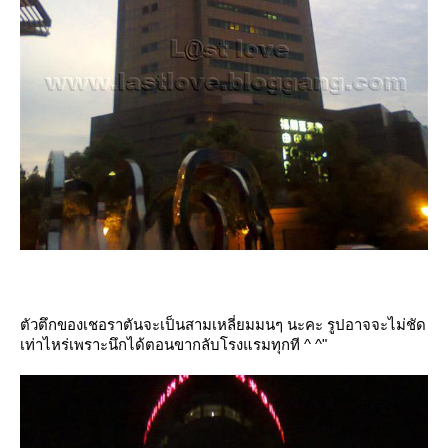
ตัวตึกของเชอราตันจะเป็นสามเหลี่ยมมนๆ นะคะ รูปอาจจะไม่ชัด
เท่าไหร่เพราะนึกได้ตอนขากลับโรงแรมทุกที ^ ^"