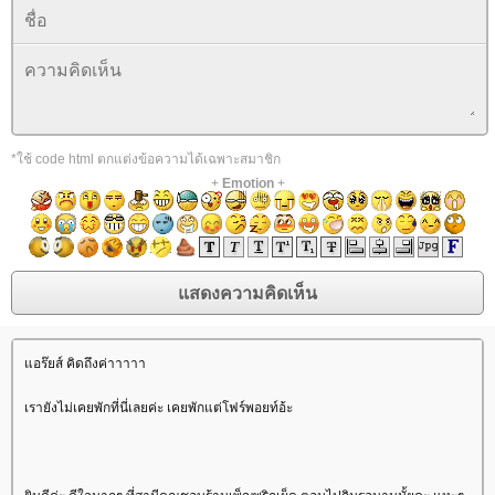
*ใช้ code html ตกแต่งข้อความได้เฉพาะสมาชิก
+
Emotion
+
อร๊ยส์ คิดถึงค่าาาาา
เรายังไม่เคยพักที่นี่เลยค่ะ เคยพักแต่โฟร์พอยท์อ้ะ