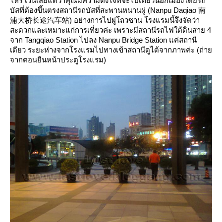
ไหร่ เว้นเสียแต่ว่าคุณมีความตั้งใจที่จะไปเที่ยวนอกเมืองโดยรถ
บัสที่ต้องขึ้นตรงสถานีรถบัสที่สะพานหนานผู่ (Nanpu Daqiao 南
浦大桥长途汽车站) อย่างการไปผู่โถวซาน โรงแรมนี้จึงจัดว่า
สะดวกและเหมาะแก่การเที่ยวค่ะ เพราะมีสถานีรถไฟใต้ดินสาย 4
จาก Tangqiao Station ไปลง Nanpu Bridge Station แค่สถานี
เดียว ระยะห่างจากโรงแรมไปทางเข้าสถานีดูได้จากภาพค่ะ (ถ่า
จากตอนยืนหน้าประตูโรงแรม)