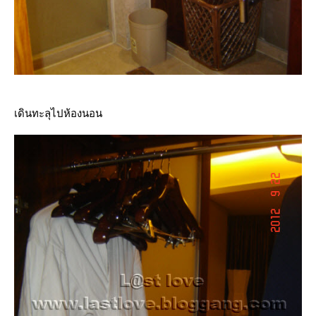
เดินทะลุไปห้องนอน