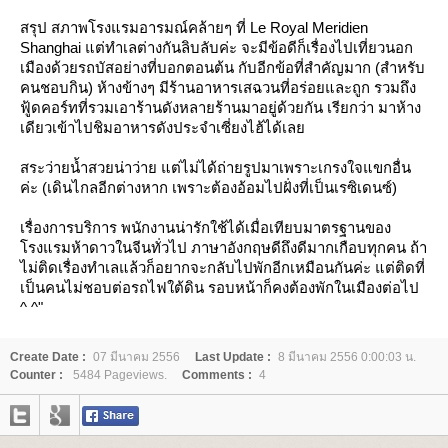
สรุป สภาพโรงแรมอารมณ์คล้ายๆ ที่ Le Royal Meridien
Shanghai แต่ทำเลต่างกันลิบลับค่ะ จะมีข้อดีก็เรื่องไปเที่ยวนอก
เมืองด้วยรถบัสอย่างที่บอกตอนต้น กับอีกข้อที่สำคัญมาก (สำหรับ
คนชอบกิน) ห้างข้างๆ มีร้านอาหารเสฉวนที่อร่อยและถูก รวมถึง
ฟู้ดคอร์ทที่รวมเอาร้านดังหลายร้านมาอยู่ด้วยกัน เรียกว่า มาห้าง
เดียวเข้าไปชิมอาหารดังประจำเซี่ยงไฮ้ได้เล
สระว่ายน้ำสวยน่าว่าย แต่ไม่ได้ถ่ายรูปมาเพราะเกรงใจแขกอื่น
ค่ะ (เดินไกลอีกต่างหาก เพราะต้องอ้อมไปฝั่งที่เป็นเรซิเดนซ์)
เรื่องการบริการ พนักงานน่ารักใช้ได้เมื่อเทียบมาตรฐานของ
รงแรมห้าดาวในจีนทั่วไป ภาษาอังกฤษดีถึงดีมากเกือบทุกคน ถ้า
ไม่ติดเรื่องทำเลแล้วก็อยากจะกลับไปพักอีกเหมือนกันค่ะ แต่ติดที่
เป็นคนไม่ชอบต่อรถไฟใต้ดิน รอบหน้าก็คงต้องพักในเมืองต่อไป
^ ^"
Create Date :
07 มีนาคม 2556
Last Update :
8 มีนาคม 2556 0:00:03 น.
Counter :
5484 Pageviews.
Comments :
4