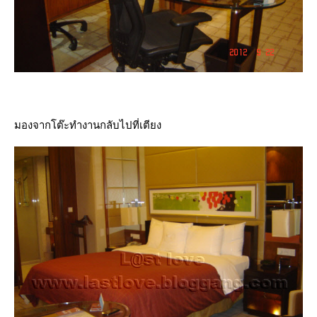
มองจากโต๊ะทำงานกลับไปที่เตียง