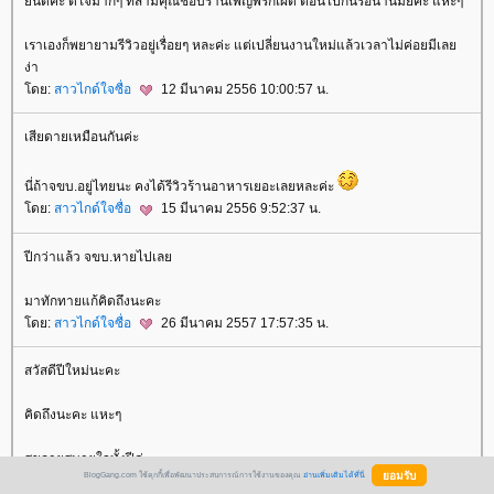
ินดีค่ะ ดีใจมากๆ ที่สามีคุณชอบร้านเพ็ญพริกเผ็ด ตอนไปกินรอนานมั้ยคะ แหะๆ
เราเองก็พยายามรีวิวอยู่เรื่อยๆ หละค่ะ แต่เปลี่ยนงานใหม่แล้วเวลาไม่ค่อยมีเล
ง่า
ดย:
สาวไกด์ใจซื่อ
12 มีนาคม 2556 10:00:57 น.
เสียดายเหมือนกันค่ะ
นี่ถ้าจขบ.อยู่ไทยนะ คงได้รีวิวร้านอาหารเยอะเลยหละค่ะ
ดย:
สาวไกด์ใจซื่อ
15 มีนาคม 2556 9:52:37 น.
ปีกว่าแล้ว จขบ.หายไปเล
มาทักทายแก้คิดถึงนะคะ
ดย:
สาวไกด์ใจซื่อ
26 มีนาคม 2557 17:57:35 น.
สวัสดีปีใหม่นะคะ
คิดถึงนะคะ แหะๆ
สุขกายสบายใจทั้งปีค่ะ
BlogGang.com ใช้คุกกี้เพื่อพัฒนาประสบการณ์การใช้งานของคุณ
อ่านเพิ่มเติมได้ที่นี่
ดย:
สาวไกด์ใจซื่อ
4 มกราคม 2559 15:14:08 น.