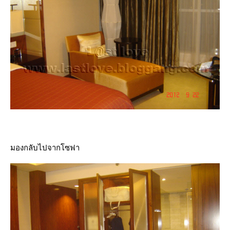
มองกลับไปจากโซฟา