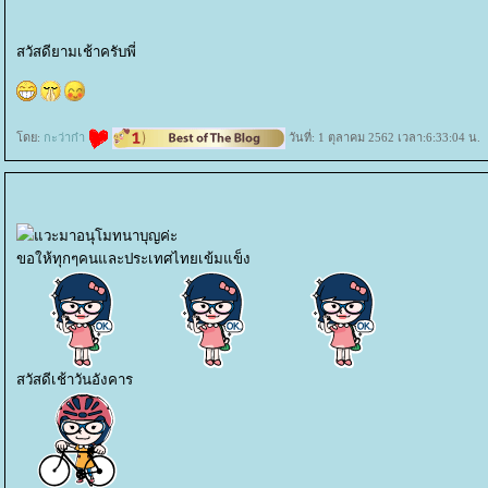
สวัสดียามเช้าครับพี่
ดย:
กะว่าก๋า
วันที่: 1 ตุลาคม 2562 เวลา:6:33:04 น.
วะมาอนุโมทนาบุญค่ะ
ขอให้ทุกๆคนและประเทศไทยเข้มแข็ง
สวัสดีเช้าวันอังคาร