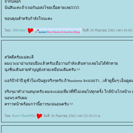
จากบล็อก
นั่นสินะคะถ้าเจอกันอสงไขยเบื่อตายเลย5555
ขอบคุณสำหรับกำลังใจนะคะ
ดย:
วลีลักษณา
วันที่: 30 กันยายน 2562 เวลา:19:30:
สวัสดีครับแม่ตะลี
ผมแวะมาอ่านรอบนึงแล้วครับเมื่อวานกำลังเดินทางเลยไม่ได้ทักทา
นุ่งซิ่นเดินสายทำบุญยังสวยเหมือนเดิมครับ ^^
อร์ป้าจำปี ดูชั่วโมงบินสูงจริงๆครับ ถ้าbusiness จะแบบว่า....เค้าดูยิ้มๆ เอ็นด
จริงๆมาทำงานสนุกครับ ผมจะแอบเที่ยวที่ที่ไม่เคยไปทุกครั้ง ใกล้บ้างไกลบ้าง แต
นอนๆ ครับผม
คราวหน้าพร้อมกว่านี้ยาวๆแน่นอนครับ ^^
ดย:
จันทราน็อคเทิร์น
วันที่: 30 กันยายน 2562 เวลา:22:29:13 น.