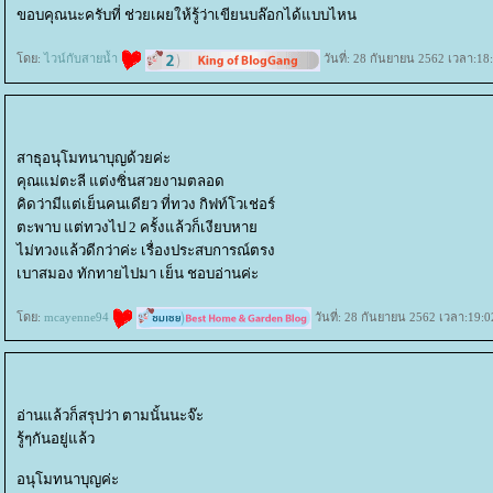
ขอบคุณนะครับที่ ช่วยเผยให้รู้ว่าเขียนบล๊อกได้แบบไหน
ดย:
ไวน์กับสายน้ำ
วันที่: 28 กันยายน 2562 เวลา:18
สาธุอนุโมทนาบุญด้วยค่ะ
คุณแม่ตะลี แต่งซิ่นสวยงามตลอด
คิดว่ามีแต่เย็นคนเดียว ที่ทวง กิฟท์โวเช่อร์
ตะพาบ แต่ทวงไป 2 ครั้งแล้วก็เงียบหา
ไม่ทวงแล้วดีกว่าค่ะ เรื่องประสบการณ์ตรง
เบาสมอง ทักทายไปมา เย็น ชอบอ่านค่ะ
ดย:
mcayenne94
วันที่: 28 กันยายน 2562 เวลา:19:0
อ่านแล้วก็สรุปว่า ตามนั้นนะจ๊ะ
รู้ๆกันอยู่แล้ว
อนุโมทนาบุญค่ะ