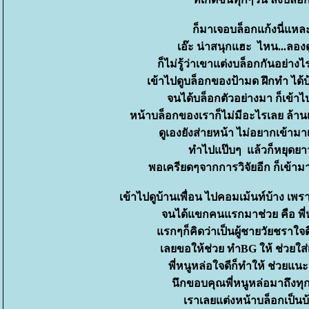
ก็มาเจอบล็อกแก้งนี่แหล
เอ๊ะ น่าสนุกแฮะ ไหน...ลองดู
ก็ไม่รู้ว่าเขาแต่งบล็อกกันอย่างไ
เข้าไปดูบล็อกของป้ามด ฝึกทำ ได้บ้
จนได้บล็อกตัวอย่างมา ก็เข้าไ
หน้าบล็อกของเราก็ไม่มีอะไรเลย ล้านเ
ดูเองยังส่ายหน้า ไม่อยากเข้ามา
ทำไปแป๊บๆ แล้วก็หยุดย
พอเครียดๆจากการวิจัยอีก ก็เข้าม
เข้าไปดูบ้านเพื่อน ไปคอมเม้นท์บ้าง เพรา
จนได้แขกคนแรกมาช่วย คือ พี่
รกๆก็คิดว่าเป็นผู้ชายวัยชราใจด
เลยขอให้ช่วย ทำBG ให้ ช่วยใส่
พี่หนูหล่อใจดีก็ทำให้ ช่วยแน
นึกขอบคุณพี่หนูหล่อมาถึงทุกว
เราเลยแต่งหน้าบล็อกเป็นบ