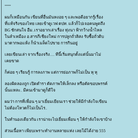
""""
ผมก็เหมือนกัน เขียนที่อื่นมันหงอย ๆ และพอดีอยากรู้เรื่อง
ที่แท้จริงของไทย เลยเข้าดูเวฟ ตปท. แล้วก็ไปเจอคนพูดถึง
BG ชักสนใจ อืม..เราอยากเล่าเรื่อง ทุ่งนา ฟ้ากว้างน้ำไหล
นลำเหมือง อ.สารภีเชียงใหม่ การปลูกถั่วลิสง รับซื้อถั่วดิบ
มาตากพอแห้ง ก็นำเมล็ดไปขาย การกินอยู่
เลยเขียนเล่า จากเรื่องจริง..... ทีนี้เริ่มสนุกตั้งแต่นั้นมาไม่
เคยขาด
ก็ค่อย ๆ เรียนรู้ การลงภาพ แต่การย่อภาพก็ไม่เป็น หุ หุ
ลองผิดลองถูก เปิดตำรา ตัดภาพให้เล็กลง หรือตัดขอบพรรค์
นั้นแหละ.. มีคนเข้ามาดูก็ดีใจ
ผมว่า การที่เพื่อน ๆ มาเยี่ยมเยียนเรา ช่วยให้มีกำลังใจเขียน
ไม่ต้องโหวตก็ไม่เป็นไร..
นทำนองเดียวกัน เราน่าจะไปเยี่ยมเพื่อน ๆ ให้กำลังใจเขาบ้าง
ส่วนเนื้อหา เพียบเพราะทำงานหลายแห่ง เลยโม้ได้ง่าย 555