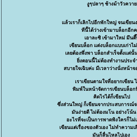
งูๆปลาๆ ช้างม้าวัวควา
ล้วเราก็เลิกไปอีกพักใหญ่ จนเขียนง
ทีนี้ได้ว่างเข้ามาบล็อกอีกคร
เอาละซิ เข้ามาใหม่ มึนตึ๊
เขียนบล็อก แต่งบล็อกแบบเก่าไม่
เลยต้องพึ่งพา บล็อกสำเร็จตั้งแต่นั
ิ่งตอนนี้ไม่ต้องทำงานประจ
สบายใจเฉิบค่ะ มีเวลาว่างนั่งหน้าจ
เราเขียนตามใจที่อยากเขียน ไ
พิมพ์ในหน้าจัดการเขียนบล็อก
คิดไรได้ก็เขียนไป
ซึ่งส่วนใหญ่ ก็เขียนจากประสบการณ์จ
มันง่ายดี ไม่ต้องมโน อย่างโน้น 
อะไรที่จะเป็นการพาดพิงใครก็ไม่
เขียนแต่เรื่องของตัวเอง ไม่ทำความเ
มันก็ลื่นไหลไปเอง