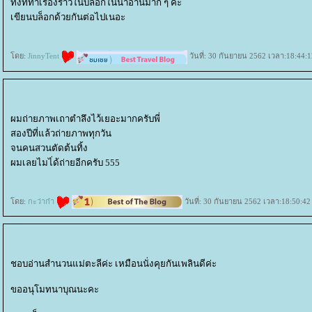
ืทั้งที่ทำเรื่องราวในบล็อกในน่าอ่านมาก ๆ ค่ะ
เขียนบล็อกด้วยกันต่อไปเนอะ
ดย:
JinnyTent
วันที่: 30 กันยายน 2562 เวลา:18:44:1
ผมถ่ายภาพเถาตำลึงไว้เยอะมากครับพี่
สองปีที่แล้วถ่ายภาพทุกวัน
จนคนสวนตัดต้นทิ้ง
ผมเลยไมไ่ด้ถ่ายอีกครับ 555
ดย:
กะว่าก๋า
วันที่: 30 กันยายน 2562 เวลา:18:50:42
ชอบอ่านสำนวนแม่ตะลีค่ะ เหมือนนั่งคุยกันเพลินดีค่ะ
ขออนุโมทนาบุณนะคะ