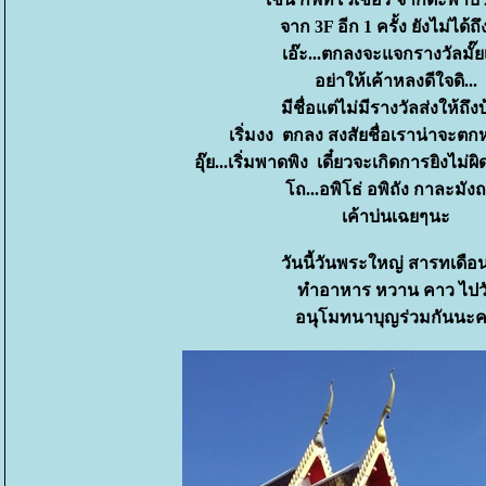
จาก 3F อีก 1 ครั้ง ยังไม่ได้ถึ
เอ๊ะ...ตกลงจะแจกรางวัลมั๊ย
อย่าให้เค้าหลงดีใจดิ...
มีชื่อแต่ไม่มีรางวัลส่งให้ถึง
เริ่มงง ตกลง สงสัยชื่อเราน่าจะตก
อุ๊ย...เริ่มพาดพิง เดี๋ยวจะเกิดการยิงไม่ผ
ถ...อพิโธ่ อพิถัง กาละมัง
เค้าบ่นเฉยๆนะ
วันนี้วันพระใหญ่ สารทเดือ
ทำอาหาร หวาน คาว ไปว
อนุโมทนาบุญร่วมกันนะ