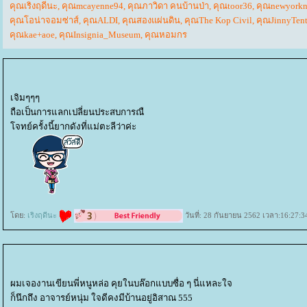
คุณเริงฤดีนะ
,
คุณmcayenne94
,
คุณภาวิดา คนบ้านป่า
,
คุณtoor36
,
คุณnewyorkn
คุณโอน่าจอมซ่าส์
,
คุณALDI
,
คุณสองแผ่นดิน
,
คุณThe Kop Civil
,
คุณJinnyTen
คุณkae+aoe
,
คุณInsignia_Museum
,
คุณหอมกร
เจิมๆๆๆ
ถือเป็นการแลกเปลี่ยนประสบการณื
จทย์ครั้งนี้ยากดังที่แม่ตะลีว่าค่ะ
ดย:
เริงฤดีนะ
วันที่: 28 กันยายน 2562 เวลา:16:27:3
ผมเจองานเขียนพี่หนูหล่อ คุยในบล๊อกแบบซื่อ ๆ นี่แหละใจ
ก็นึกถึง อาจารย์หนุ่ม ใจดีคงมีบ้านอยู่อิสาณ 555