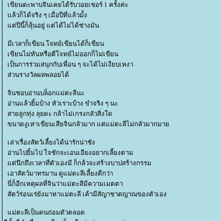
เขียนตะพาบจินเคยได้รับวอยเชอร์ 1 ครั้งค่ะ
ล้วก็ได้จริง ๆ เมื่อปีที่แล้วมั้ง
ต่ปีนี้ก็ลุ้นอยู่ แต่ได้ไม่ได้ช่างมัน
มีเวลาก็เขียน โจทย์เขียนได้ก็เขียน
เขียนไม่ทันหรือตีโจทย์ไม่ออกก็ไม่เขียน
เป็นการร่วมสนุกกับเพื่อน ๆ จะได้ไม่เงียบเหงา
ส่วนรางวัลผลพลอยได้
จินชอบอ่านบล็อกแม่ตะลีนะ
อ่านแล้วยิ้มบ้าง หัวเราะบ้าง ขำจริง ๆ นะ
สายลูกทุ่ง ลุยดะ กล้าไม่เกรงกลัวสิ่งใด
ขนาดงูเห่าเขียนเสียจินกลัวมาก แต่แม่ตะลีไม่กลัวมากมา
เล่าเรื่องสัตว์เลี้ยงได้น่ารักน่าชัง
อ่านไปยิ้มไป ใจชักจะเอนเอียงอยากเลี้ยงตาม
ต่นึกถึงเวลาที่ตัวเองมี ก็กล้วจะสร้างบาปสร้างกรรม
เอาสัตว์มาทรมาน ดูแม่ตะลีเลี้ยงดีกว่า
นี่ก็อีกเหตุผลที่จินว่าแม่ตะลีมีความเมตตา
สัตว์ร่อนเร่ยังมาหาแม่ตะลี เค้ามีสัญาชาตญาณของตัวเอง
ม่ตะลีเป็นคนถ่อมตัวตลอด