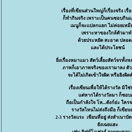
เรื่องที่เขียนส่วนใหญ่ก็เรื่องจริง เ
ก็ทำกินจริง เพราะเป็นคนชอบกิ
เมนูก็จะแปลกแยก ไม่ค่อยเหม
เพราะหาของใกล้ตัวมาท
ด้วยประหยัด สะอาด ปลอ
ละได้ประโยชน์
ิ่งเรื่องหมาแมว สัตว์เลี้ยงสัตว์จรทั้ง
ภาพก็เอาภาพจริงของเรามาลง ตัว
จะได้ไม่เกิดเข้าใจผิด หรือยิงผิดต
เรื่องเขียนเพื่อให้ได้รางวัล มิใช
ต่หากได้รางวัลมา ก็ชอบ
ถือเป็นกำลังใจ โห...ตังก์อ่ะ ใค
รางวัลไหนไม่ส่งถึงมือ ก็เขีย
2-3 รางวัลแระ เขียนที่อยู่ ส่งสำเนาบ
ังเฉยแฮะ
เช่น กิฟท์โวเช่อร์ จากตะพาบ 2