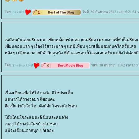
ดย:
กะว่าก๋า
วันที่: 30 กันยายน 2562 เวลา:6:21:51 
เหมือนกันเลยครับ ผมมาเขียนบล็อกช่วยคลายเครียด เพราะงานที่ทำก็เครียดเ
เขียนตอนแรก ๆ เรื่องไร้สาระมาก ๆ แต่มีเพื่อน ๆ มาเยี่ยมชมกันครึกครึ้นเล
หลัง ๆ เปลี่ยนมาสายกีฬากับดูหนัง ที่ตัวเองชอบ ก็โอเคเลยครับ แต่ยังไม่ค่อย
ดย:
The Kop Civil
วันที่: 30 กันยายน 2562 เวลา:13
เรื่องเขียนเพื่อให้ได้รางวัล มิใช่ประเด็น
ต่หากได้รางวัลมา ก็ชอบค่ะ
ถือเป็นกำลังใจ โห...ตังก์อ่ะ ใครจะไม่ชอบ
อ๊ยโดนใจอ่ะแม่ตะลี นี่แหละคนจริง
เนอะ ได้รางวัลใครบ้างไม่ชอบ
ม้จะเขียนเอาสนุก ๆ ก็เถอะ