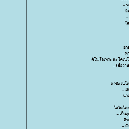
– ห
อิ
–
อท
ฮาฮ
– ท่
คิโน โอเทระ นะ โคเนโค
– เมื่อวา
คาซัง เนโคะ
– ม
นาค
อโตโคะ โ
– เป็นล
อิ
– สั