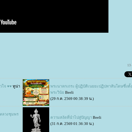
13
ัวใจ ♥♥
ทูน่า
พระนาลกเถระ ผู้ปฏิบัติเนยยะปฏิปทาสันโดษซึ่งตั้ง
พระวินั
Beeli
(29 ก.ค. 2569 00:38:39 น.)
มหลวงชุมพร
ความสงัดที่นำไปสู่ปัญญา
Beeli
(31 ก.ค. 2569 01:36:30 น.)