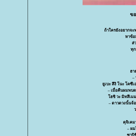
ขอ
ถ้าใครยังอยากจะท
หาข้อ
ส่
ทุ
ฮาฮ
– 
ูเบะ สึงิ โนะ โคซึเอ
– เมื่อคืนผมพบ
ฮชิ วะ มิทสึเมม
– ดาวดวงนั้นจ
ว
คุจิเค
– ผม
ซาบิช