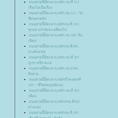
ถนนสายนี้มีตะพาบ หลัก กม.ที่ 312 :
เรื่องไม่เป็นเรื่อง
ถนนสายนี้มีตะพาบ หลัก กม.311 : วัน
ที่ฝนตกหนัก
ถนนสายนี้มีตะพาบ หลักกม.ที่ 310 :
ทุกอย่างกำลังจะเปลี่ยนไป
ถนนสายนี้มีตะพาบ หลัก กม.309 "ล้อ
เลียน"
ถนนสายนี้มีตะพาบ หลักกม.ที่308 :
ลางสังหรณ์
ถนนสายนี้มีตะพาบ หลัก กม.ที่ 307 :
ภูเขา หรือ ทะเล
ถนนสายนี้มีตะพาบ หลัก กม.#306 :
สิบสาม
ถนนสายนี้มีตะพาบ หลักกิโลเมตรที่
305 : =ชีวิตสมบูรณ์แบบ
ถนนสายนี้มีตะพาบ หลัก กม.ที่ 303 :
เพื่อน
ถนนสายนี้มีตะพาบ หลักกกม.ที่302 :
ทางแยก
ถนนสายนี้มีตะพาบ หลักกม.ที่ 301 :