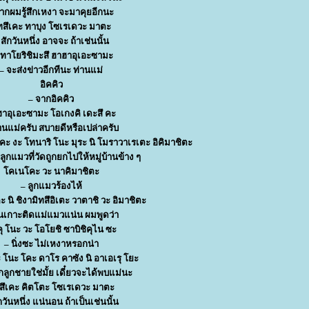
ากผมรู้สึกเหงา จะมาคุยอีกนะ
ทสึเคะ ทาบุง โซเรเดวะ มาตะ
 สักวันหนึ่ง อาจจะ ถ้าเช่นนั้น
าโยริชิมะสึ ฮาฮาอุเอะซามะ
– จะส่งข่าวอีกทีนะ ท่านแม่
อิคคิว
– จากอิคคิว
าอุเอะซามะ โอเกงคิ เดะสึ คะ
านแม่ครับ สบายดีหรือเปล่าครับ
ะ งะ โทนาริ โนะ มุระ นิ โมราวาเรเตะ อิคิมาชิตะ
นลูกแมวที่วัดถูกยกไปให้หมู่บ้านข้าง ๆ
คเนโคะ วะ นาคิมาชิตะ
– ลูกแมวร้องไห้
 นิ ชิงามิทสึอิเตะ วาตาชิ วะ อิมาชิตะ
ันเกาะติดแม่แมวแน่น ผมพูดว่า
ุ โนะ วะ โอโยชิ ซาบิชิคุไน ซะ
– นิ่งซะ ไม่เหงาหรอกน่า
นะ โคะ ดาโร คาซัง นิ อาเอเรุ โยะ
ูกลูกชายใช่มั้ย เดี๋ยวจะได้พบแม่นะ
ทสึเคะ คิตโตะ โซเรเดวะ มาตะ
กวันหนึ่ง แน่นอน ถ้าเป็นเช่นนั้น