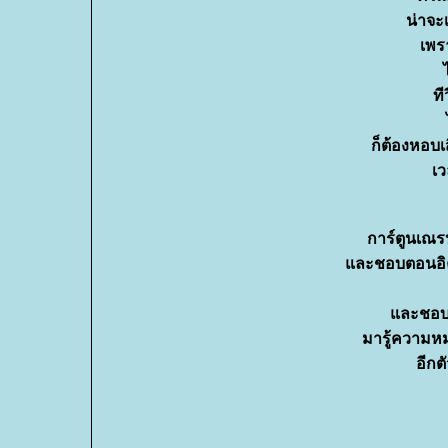
น่าจะเ
เพร
ที
ก็ต้องหอบเ
เ
การ์ตูนเณร
ละชอบตอนอิคค
ละชอบเ
มารู้ความหม
อีกต