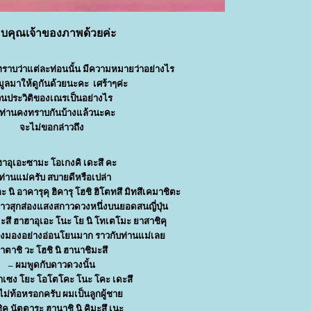
บคุณเจ้าของภาพด้วยค่ะ
ราบว่าแต่ละท่อนนั้น มีความหมายว่าอย่างไร
มูลมาให้ดูกันด้วยนะคะ เศร้าๆค่ะ
วนประวิติของเณรเป็นอย่างไร
กท่านคงทราบกันบ้างแล้วนะคะ
จะไม่ขอกล่าวถึง
าอุเอะซามะ โอเกงคิ เดะสึ คะ
ท่านแม่ครับ สบายดีหรือเปล่า
ะ นิ อาคารุคุ ฮิคารุ โฮชิ ฮิโตทสึ มิทสึเคมาชิตะ
ดาวสุกส่องแสงสกาวดวงหนึ่งบนยอดสนญี่ปุ่น
ะสึ ฮาฮาอุเอะ โนะ โย นิ โทเตโมะ ยาสาชิคุ
้องมองอย่างอ่อนโยนมาก ราวกับท่านแม่เล
าตาชิ วะ โฮชิ นิ ฮานาชิมะสึ
– ผมพูดกับดาวดวงนั้น
มาเซง โยะ โอโตโคะ โนะ โคะ เดะสึ
ไม่ท้อหรอกครับ ผมเป็นลูกผู้ชา
ิคุ นัตตาระ ฮานาชิ นิ คิมะสึ เนะ