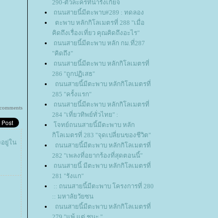
290-ตัวละครที่น่ารังเกียจ
ถนนสายนี้มีตะพาบ#289 : ทดลอง
ตะพาบ หลักกิโลเมตรที่ 288 "เมื่อ
คิดถึงเรื่องเที่ยว คุณคิดถึงอะไร"
ถนนสายนี้มีตะพาบ หลัก กม.ที่287
"คิดถึง"
ถนนสายนี้มีตะพาบ หลักกิโลเมตรที่
286 "ถูกปฏิเสธ"
ถนนสายนี้มีตะพาบ หลักกิโลเมตรที่
285 "ครั้งแรก"
ถนนสายนี้มีตะพาบ หลักกิโลเมตรที่
 comments
284 "เที่ยวทิพย์ทั่วไทย" :
จทย์ถนนสายนี้มีตะพาบ หลัก
กิโลเมตรที่ 283 "จุดเปลี่ยนของชีวิต"
อยู่ใน
ถนนสายนี้มีตะพาบ หลักกิโลเมตรที่
282 "เพลงที่อยากร้องที่สุดตอนนี้"
ถนนสายนี้ มีตะพาบ หลักกิโลเมตรที่
281 "รังแก"
:: ถนนสายนี้มีตะพาบ โครงการที่ 280
:: มหาลัยวัยซน
ถนนสายนี้มีตะพาบ หลักกิโลเมตรที่
279 "แพ้ แต่ ชนะ "