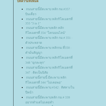
บทความทั้งหมด
ถนนสายนี้มีตะพาบ หลัก กม.#357 :
บินเดี่ยว
ถนนสายนี้มีตะพาบ หลักกิโลเมตรที่
355 "3 in 1"
ถนนสายนี้มีตะพาบหลัก หลัก
กิโลเมตรที่ 354 "โลกออนไลน์"
ถนนสายนี้มีตะพาบ หลัก กม.# 351 :
ตัวประหลาด
ถนนสายนี้มีตะพาบ หลักกม.ที่350 :
คำมั่นสัญญา
ถนนสายนี้มีตะพาบ หลักกิโลเมตรที่
348 "ฉุกละหุก"
ถนนสายนี้มัตะพาบ หลักกิโลเมตรที่
347 : ติดเป็นนิสั
ถนนสายนี้สายนี้ มีตะพาบ หลัก
กิโลเมตรที่ 344 "ไม่เคยพอ"
ถนนสายนี้มีตะพาบ #342 : ทิศทางใน
ปีหน้า
ถนนสายนี้มีตะพาบหลัก กม.# 339
อยากทำแต่ไม่เคยทำ