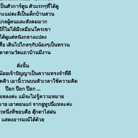
ป็นตัวการ์ตูน ตัวแรกๆที่ได้ดู
าะแม่ตะลีเป็นเด็กบ้านสวน
ไกลผู้คนและสังคมมาก
วีก็ไม่ได้มีเหมือนใครเขา
ได้ดูแต่หนังกลางแปลง
สื่อ เดินไปไกลๆกับน้องๆเป็นพรวน
วลาตามวัดแถวบ้านมีงาน
ดังนั้น
น้อยเจ้าปัญญาเป็นความทรงจำที่ดี
ิว เอานิ้ววนบนหัวเวลาใช้ความคิด
ป๊อก ป๊อก ป๊อก ...
พลงค่ะ แม้จะไม่รู้ความหมา
าย เอาตอนแก่ จากยูทูปนี่แหละค่ะ
ัวหนึ่งที่ชอบคือ ตุ๊กตาไล่ฝน
สดงอารมณ์ได้ด้ว