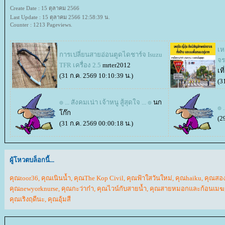
Create Date : 15 ตุลาคม 2566
Last Update : 15 ตุลาคม 2566 12:58:39 น.
Counter : 1213 Pageviews.
เห
การเปลี่ยนสายอ่อนตูดไดชาร์จ Isuzu
จร
TFR เครื่อง 2.5
mrter2012
เท
(31 ก.ค. 2569 10:10:39 น.)
(3
๏ ... สังคมเน่า เจ้าหนู สู้สุดใจ ... ๏
นก
๏ 
ก๊ก
(2
(31 ก.ค. 2569 00:00:18 น.)
ผู้โหวตบล็อกนี้...
คุณtoor36
,
คุณเนินน้ำ
,
คุณThe Kop Civil
,
คุณฟ้าใสวันใหม่
,
คุณhaiku
,
คุณสอง
คุณnewyorknurse
,
คุณกะว่าก๋า
,
คุณไวน์กับสายน้ำ
,
คุณสายหมอกและก้อนเมฆ
คุณเริงฤดีนะ
,
คุณอุ้มสี