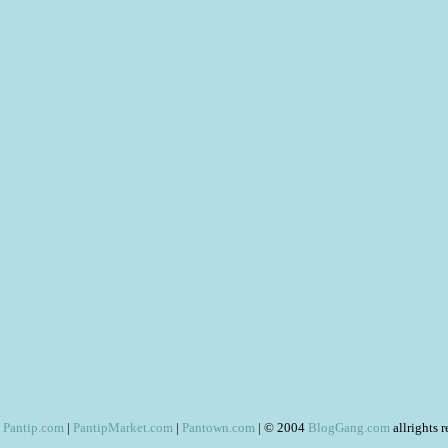
Pantip.com
|
PantipMarket.com
|
Pantown.com
| © 2004
BlogGang.com
allrights 