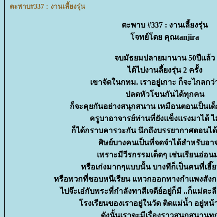
ตะพาบ#337 : งานเลี้ยงรุ่น
ตะพาบ #337 : งานเลี้ยงรุ่น
จทย์โดย คุณtanjira
จบมัธยมปลายมานาน 50ปีแล้ว
ได้ไปงานลี้ยงรุ่น 2 ครั้ง
เขาจัดในกทม. เราอยู่เกาะ ก็จะไกลกว่
ปลดหัวโขนกันได้ทุกคน
ก็จะคุยกันอย่างสนุกสนาน เหมือนตอนเป็นเ
ครูบาอาจารย์ท่านที่ยังแข็งแรงมาได้ ไม่
ก็ได้กราบคารวะกัน นึกถึงบรรยากาศตอนได้
ศิษย์บางคนเป็นที่จดจำได้สำหรับอาจ
เพราะมีวีรกรรมเด็ดๆ เช่นเรียนอ่อ
หรือเก่งมากๆแบบนั้น บางทีก็เป็นคนที่เฮี๊ย
หรือพวกที่ชอบหนีเรียน แหวกออกทางกำแพงสังก
ไปจ๊ะเอ๋กับพระที่กำลังทาสีเจดีย์อยู่ก็มี ..ก็แม่ตะล
รงเรียนของเราอยู่ในวัด ติดแม่น้ำ อยู่หน้า
ดังนั้นเราจะมีเรื่องราวสนุกสนานทุ