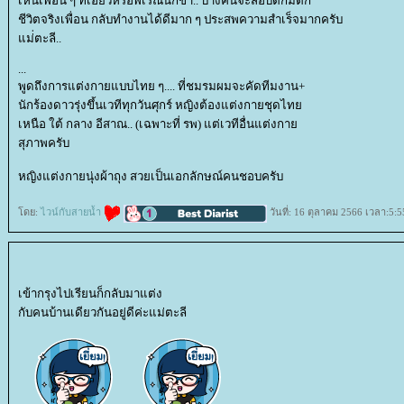
เห็นเพื่อน ๆ ที่เฮี้ยวหรือพิเรณนึกขำ.. บางคนจะสอบตกมิตก
ชีวิตจริงเพื่อน กลับทำงานได้ดีมาก ๆ ประสพความสำเร็จมากครับ
ม่่ตะลี..
...
พูดถึงการแต่งกายแบบไทย ๆ.... ที่ชมรมผมจะคัดทีมงาน+
นักร้องดาวรุ่งขึ้นเวทีทุกวันศุกร์ หญิงต้องแต่งกายชุดไท
เหนือ ใต้ กลาง อีสาณ.. (เฉพาะที่ รพ) แต่เวทีอื่นแต่งกา
สุภาพครับ
หญิงแต่งกายนุ่งผ้าถุง สวยเป็นเอกลักษณ์คนชอบครับ
ดย:
ไวน์กับสายน้ำ
วันที่: 16 ตุลาคม 2566 เวลา:5:5
เข้ากรุงไปเรียนก็กลับมาแต่ง
กับคนบ้านเดียวกันอยู่ดีค่ะแม่ตะลี