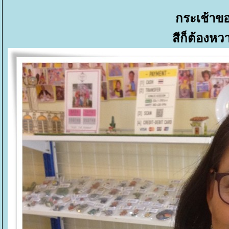
กระเช้าขอ
สีก็ต้องหวา