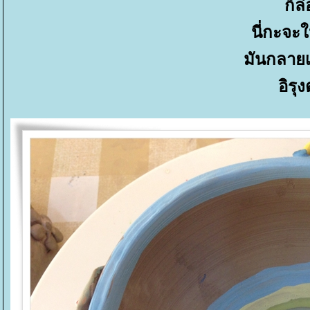
ก็ล
นี่กะจะใ
มันกลายเป
อิรุ