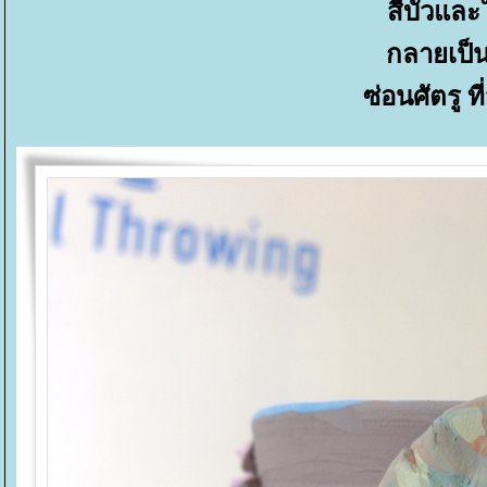
สีบัวและ
กลายเป็
ซ่อนศัตรู ท