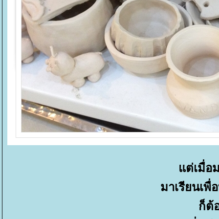
ต่เมื่อมา
มาเรียนเพื่อ
ก็ต