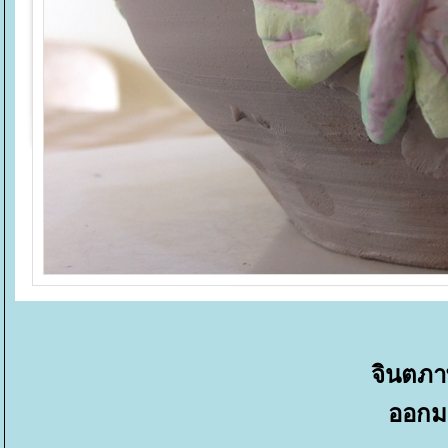
จินตภา
ออกมา