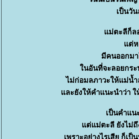
เป็นวั
ม่ตะลีก็ล
ต่หล
มีคนออกมา
นอันที่จะลอยกระท
ไม่ก่อมลภาวะให้แม่น้
ละยังให้คำแนะนำว่า ให้
เป็นคำแนะน
ต่แม่ตะลี ยังไม่
เพราะอย่างไรเสีย ก็เป