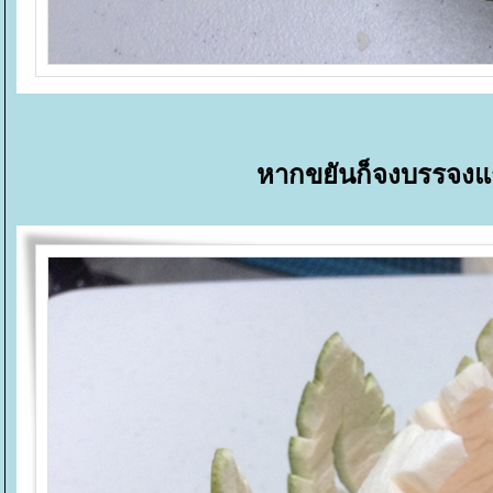
หากขยันก็จงบรรจงแ