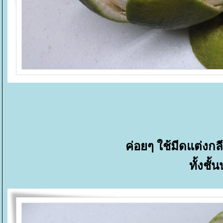
ค่อยๆ ใช้มีดแต่งก
ทั้งชั้