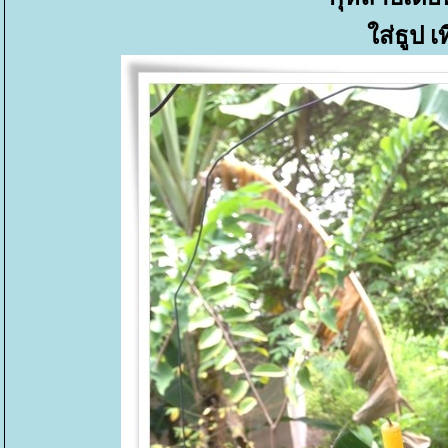
ส่ธูป เ