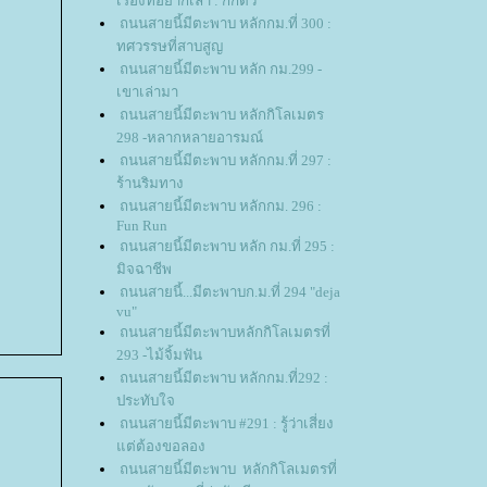
เรื่องที่อยากเล่า : กักตัว
ถนนสายนี้มีตะพาบ หลักกม.ที่ 300 :
ทศวรรษที่สาบสูญ
ถนนสายนี้มีตะพาบ หลัก กม.299 -
เขาเล่ามา
ถนนสายนี้มีตะพาบ หลักกิโลเมตร
298 -หลากหลายอารมณ์
ถนนสายนี้มีตะพาบ หลักกม.ที่ 297 :
ร้านริมทาง
ถนนสายนี้มีตะพาบ หลักกม. 296 :
Fun Run
ถนนสายนี้มีตะพาบ หลัก กม.ที่ 295 :
มิจฉาชีพ
ถนนสายนี้...มีตะพาบก.ม.ที่ 294 "deja
vu"
ถนนสายนี้มีตะพาบหลักกิโลเมตรที่
293 -ไม้จิ้มฟัน
ถนนสายนี้มีตะพาบ หลักกม.ที่292 :
ประทับใจ
ถนนสายนี้มีตะพาบ #291 : รู้ว่าเสี่ยง
ต่ต้องขอลอง
ถนนสายนี้มีตะพาบ หลักกิโลเมตรที่