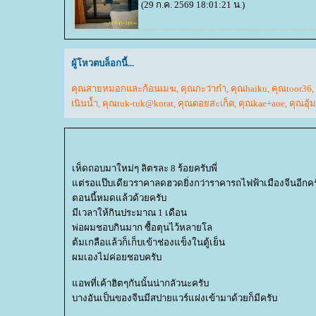
(29 ก.ค. 2569 18:01:21 น.)
ผู้โหวตบล็อกนี้...
คุณสายหมอกและก้อนเมฆ
,
คุณกะว่าก๋า
,
คุณhaiku
,
คุณtoor36
,
เนินน้ำ
,
คุณtuk-tuk@korat
,
คุณดอยสะเก็ด
,
คุณkae+aoe
,
คุณอุ้ม
เห็ดถอบมาใหม่ๆ ลิตรละ 8 ร้อยครับพี่
ต่รอแป๊บเดียวราคาลดฮวดยิ่งกว่าราคารถไฟฟ้าเมืองจีนอีกคร
ตอนนี้หมดแล้วด้วยครับ
มีเวลาให้กินประมาณ 1 เดือน
พ่อผมชอบกินมาก ซื้อตุนไว้หลายโล
ต้มเกลือแล้วก็เก็บเข้าช่องแข็งในตู้เย็น
ผมเองไม่ค่อยชอบครับ
อพที่เค้าฮิตๆกันนั้นน่ากลัวนะครับ
บางอันเป็นของจีนมีสปายแวร์แฝงเข้ามาด้วยก็มีครับ