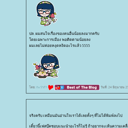
ปล. ผมสนใจเรื่องของคนอื่นน้อยลงมากครับ
ดยเฉพาะการเมือง พอติดตามน้อยลง
ผมเลยไม่ค่อยหงุดหงิดอะไรแล้ว 5555
ดย:
กะว่าก๋า
วันที่: 24 มิถุนายน 
จริงครับ เหมือนมันอ่านใจเราได้เลยทั้งๆ ที่ไม่ได้พิมพ์ลงไป
เดี๋ยวนี้เฟสบุ๊คชอบแนะนำอะไรก็ไม่รู้ ถ้าอยากจะเห้นความเคลื