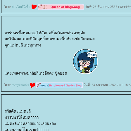
ดย:
สาวไกด์ใจซื่อ
วันที่: 23 ธันวาคม 2562 เวลา:16:
มารับพรทั้งหมด ขอให้สัมฤทธิ์ผลโดยพลัน สาธุค่ะ
ขอให้คุณแม่ตะลีสัมฤทธิ์ผลตามพรนั้นด้วยเช่นกันนะคะ
คุณแม่ตะลี เก่งทุกทาง
ต่งเพลงพวงมาลัยก็เก่งอีกค่ะ ซู้ดยอด
ดย:
mcayenne94
วันที่: 23 ธันวาคม 2562 เวลา:18:3
สวัสดีค่ะแม่ตะลี
มารับพรปีใหม่ค่าาาา
ม่ตะลีเก่งหลายอย่างเลยนะคะ
ต่งกลอนก็ไพเราะจ้าาาาา