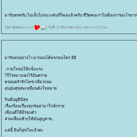
มารับพรครับ ไม่เจ็บไม่จน แค่นร้ก็พอแล้วครับ ชีวิตคนเราไม่ต้องการอะไรมาก
ดย: คุณต่อ (
toor36
) วันที่: 23 ธันวาคม 2562 เวลา:14:13:53 น.
มารับพรอย่างไว มาก่อนได้พรก่อนใคร อิอิ
..กายใจขอให้แข็งแรง
ไร้โรคมาแฝงไร้อันตรา
ครอบครัวรักไคร่เกลียวกลม
อบอุ่นสุขสมเหมือนดังใจหมา
กินดีอยู่ดีมีสุข
เรื่องร้อนเรื่องทุกข์อย่ามาใกล้กรา
เพื่อนดีให้มีรอบตัว
ส่วนเพื่อนชั่วๆให้มันสูญหาย..
ค่นี้ จินก็สุขใจแล้วค่ะ