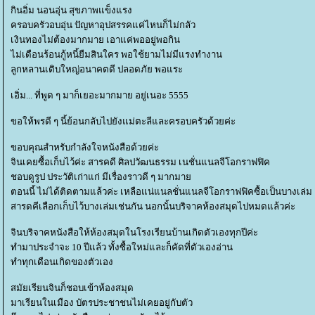
กินอิ่ม นอนอุ่น สุขภาพแข็งแรง
ครอบครัวอบอุ่น ปัญหาอุปสรรคแค่ไหนก็ไม่กลัว
เงินทองไม่ต้องมากมาย เอาแค่พออยู่พอกิน
ไม่เดือนร้อนกู้หนี้ยืมสินใคร พอใช้ยามไม่มีแรงทำงาน
ลูกหลานเติบใหญ่อนาคตดี ปลอดภัย พอแระ
เอิ่ม... ที่พูด ๆ มาก็เยอะมากมาย อยู่เนอะ 5555
ขอให้พรดี ๆ นี้ย้อนกลับไปยังแม่ตะลีและครอบครัวด้วยค่ะ
ขอบคุณสำหรับกำลังใจหนังสือด้วยค่ะ
จินเคยซื้อเก็บไว้ค่ะ สารคดี ศิลปวัฒนธรรม เนชั่นแนลจีโอกราฟฟิค
ชอบดูรูป ประวัติเก่าแก่ มีเรื่องราวดี ๆ มากมา
ตอนนี้ ไม่ได้ติดตามแล้วค่ะ เหลือแน่แนลชั่นแนลจีโอกราฟฟิคซื้อเป็นบางเล่ม
สารดคีเลือกเก็บไว้บางเล่มเช่นกัน นอกนั้นบริจาคห้องสมุดไปหมดแล้วค่ะ
จินบริจาคหนังสือให้ห้องสมุดในโรงเรียนบ้านเกิดตัวเองทุกปีค่ะ
ทำมาประจำจะ 10 ปีแล้ว ทั้งซื้อใหม่และก็คัดที่ตัวเองอ่าน
ทำทุกเดือนเกิดของตัวเอง
สมัยเรียนจินก็ชอบเข้าห้องสมุด
มาเรียนในเมือง บัตรประชาชนไม่เคยอยู่กับตัว