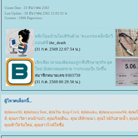
Create Date : 23 ธันวาคม 2562
Last Update : 29 ธันวาคม 2562 12:03:32 น.
Counter : 1966 Pageviews.
พลิกโฉมบ้านโมเดิร์นด้วย "ตะแกรงเหล็กฉีกวี
อนด์พี
the_death
(31 ก.ค. 2569 22:07:54 น.)
เลิกเสียเวลาลองผิดลองถูก!ที่ปรึกษาธุรกิจ ยุค
หม่ อัปสเกลยอดขาย วางระบบเป๊ะ ปังขึ้น
สมาชิกหมายเลข 9303759
(31 ก.ค. 2569 00:29:56 น.)
ผู้โหวตบล็อกนี้...
คุณtoor36
,
คุณJinnyTent
,
คุณThe Kop Civil
,
คุณhaiku
,
คุณmcayenne94
,
คุณเน
ส์
,
คุณภาวิดา คนบ้านป่า
,
คุณเริงฤดีนะ
,
คุณวลีลักษณา
,
คุณไวน์กับสายน้ำ
,
คุณS
คุณฟ้าใสวันใหม่
,
คุณสาวไกด์ใจซื่อ