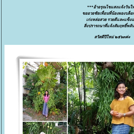
***อ้าอรุณไขแสงแจ้งวันให
ขออวยชัยเพื่อนพี่น้องผองบล็อ
เก่งหล่อสวย รวยดีและแข็ง
สิ่งปรารถนาที่แจ้งสัมฤทธิ์พลั
สวัสดีปีใหม่ ๒๕๖๓ค่ะ