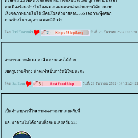
ที่รัสเซีย ผมโชคดีเจอแสงดี หนาวจัดลมแรงแต่ก็ถูกใจตามประสา
คนเมืองร้อน ข้างในโถงผมเจอคนมหาศาลถ่ายภาพได้ยากมาก
เล็งจัดภาพนานไม่ได้ มีคนโผล่หัวมาสลอน 555 เจอกระทุ้งศอก
ภาพข้างใน รอดูจากแม่ตะลีดีกว่า
ดย:
ไวน์กับสายน้ำ
วันที่: 23 ธันวาคม 2562 เวลา:20
สามารถมากค่ะ แม่ตะลี แต่งกลอนได้ด้ว
เซตรูปรวมผ้าถุง น่าจะทำเป็นการ์ดปีใหม่นะคะ
ดย:
Sai Eeuu
วันที่: 23 ธันวาคม 2562 เวลา:21:24:2
เป็นคำอวยพรที่ไพเราะงดงามมากเลยครับพี่
ปล. มาดามไม่ได้อ่านบล็อกผมเลยครับ 555