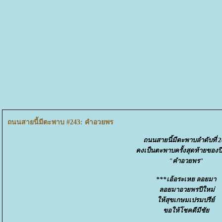
ถนนสายนี้มีตะพาบ #243: คำอวยพร
ถนนสายนี้มีตะพาบลำดับที่ 
คงเป็นตะพาบครั้งสุดท้ายของป
"คำอวยพร"
***​​​​​​เอ้อระเหย ลอยมา
ลอยมาอวยพรปีใหม่
ห้สุขเกษมเปรมปรีย์
ขอให้โชคดีมีชั