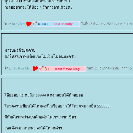
นู๊น เอาไปเช่าหนังสือมาอ่าน วางบัตรไว้
ก็เลยอยากจะให้น้อง ๆ รักการอ่านด้วยค่ะ
ดย:
JinnyTent
วันที่: 23 ธันวาคม 2562 เวลา:15:11:0
มารับพรด้วยคครับ
ขอให้สุขภาพแข็งแรง ไม่เจ็บ ไม่จนนะครับ
ดย:
The Kop Civil
วันที่: 23 ธันวาคม 2562 เวลา:15
อ๊ยยยย แม่ตะลีเก่งงงงง แต่งกลอนได้ด้ว
หวตงานเขียนได้ไหมคะนี่ หรืออยากให้โหวตหมวดอื่น 555555
มีสัมผัสระหว่างบทด้วยค่ะ ไพเราะมากเชียว
รอแจ้งหมวดนะคะ จะได้โหวตค่าา