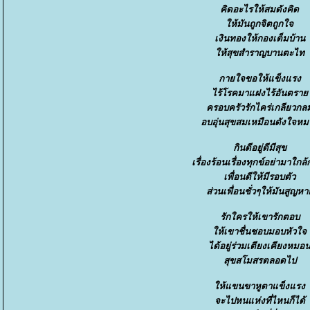
คิดอะไรให้สมดังคิด
ห้มันถูกจิตถูกใจ
เงินทองให้กองเต็มบ้าน
ห้สุขสำราญบานตะไท
กายใจขอให้แข็งแรง
ไร้โรคมาแฝงไร้อันตรา
ครอบครัวรักไคร่เกลียวกล
อบอุ่นสุขสมเหมือนดังใจห
กินดีอยู่ดีมีสุข
เรื่องร้อนเรื่องทุกข์อย่ามาใก
เพื่อนดีให้มีรอบตัว
ส่วนเพื่อนชั่วๆให้มันสูญห
รักใครให้เขารักตอบ
ห้เขาชื่นชอบมอบหัวใจ
ได้อยู่ร่วมเตียงเคียงหมอ
สุขสโมสรตลอดไป
ห้แขนขาหูตาแข็งแรง
จะไปหนแห่งที่ไหนก็ได้