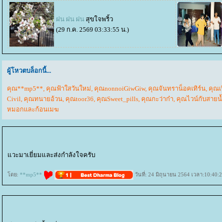
ฝน ฝน ฝน
สุขใจพริ้ว
(29 ก.ค. 2569 03:33:55 น.)
ผู้โหวตบล็อกนี้...
คุณ**mp5**
,
คุณฟ้าใสวันใหม่
,
คุณnonnoiGiwGiw
,
คุณจันทราน็อคเทิร์น
,
คุณเ
Civil
,
คุณทนายอ้วน
,
คุณtoor36
,
คุณSweet_pills
,
คุณกะว่าก๋า
,
คุณไวน์กับสายน
หมอกและก้อนเมฆ
วะมาเยี่ยมและส่งกำลังใจครับ
ดย:
**mp5**
วันที่: 24 มิถุนายน 2564 เวลา:10:40: