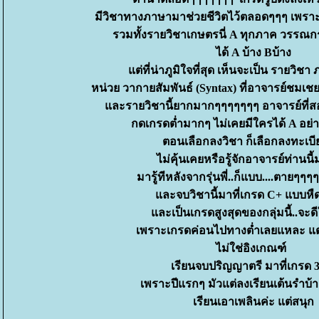
มีวิชาทางภาษามาช่วยชีวิตไว้ตลอดๆๆๆ เพราะ
รวมทั้งรายวิชาเกษตรนี่ A ทุกภาค วรรณ
ได้ A บ้าง Bบ้าง
ต่ที่น่าภูมิใจที่สุด เห็นจะเป็น รายวิช
หน่วย วากายสัมพันธ์ (Syntax) ที่อาจารย์ชมเชย
ละรายวิชานี้ยากมากๆๆๆๆๆๆๆ อาจารย์ที่สอ
กดเกรดต่ำมากๆ ไม่เคยมีใครได้ A อย่าง
ตอนเลือกลงวิชา ก็เลือกลงทะเบ
ไม่คุ้นเคยหรือรู้จักอาจารย์ท่านนี
มารู้ทีหลังจากรุ่นพี่..ก็แบบ....ตายๆๆๆ
ละจบวิชานี้มาที่เกรด C+ แบบหืด
ละเป็นเกรดสูงสุดของกลุ่มนี้..จะดี
เพราะเกรดค่อนไปทางต่ำเลยแหละ แต่อ
ไม่ใช่อิงเกณฑ์
เรียนจบปริญญาตรี มาที่เกรด 
เพราะปีแรกๆ มัวแต่ลงเรียนเต้นรำบ้า
เรียนเอาเพลินค่ะ แต่สนุก