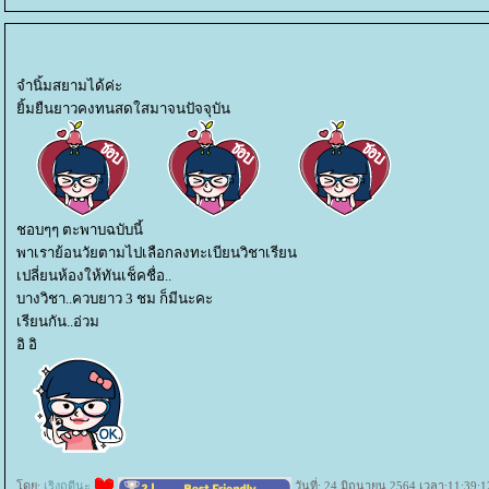
จำนิ้มสยามได้ค่ะ
ิ้มยืนยาวคงทนสดใสมาจนปัจจุบัน
ชอบๆๆ ตะพาบฉบับนี้
พาเราย้อนวัยตามไปเลือกลงทะเบียนวิชาเรียน
เปลี่ยนห้องให้ทันเช็คชื่อ..
บางวิชา..ควบยาว 3 ชม ก็มีนะคะ
เรียนกัน..อ่วม
อิ อิ
ดย:
เริงฤดีนะ
วันที่: 24 มิถุนายน 2564 เวลา:11:39:1