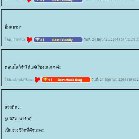
ิ้มสยาม*
ดย:
เริงฤดีนะ
วันที่: 24 มิถุนายน 2564 เวลา:11:39:5
ตอนนั้นก็จำได้แต่เรื่องสนุก ๆ ค่ะ
ดย:
tuk-tuk@korat
วันที่: 24 มิถุนายน 2564 เวลา:12
สวัสดีค่ะ..
รูปนิสิต..น่ารักดี..
เป็นช่วงชีวิตที่ดีๆนะคะ