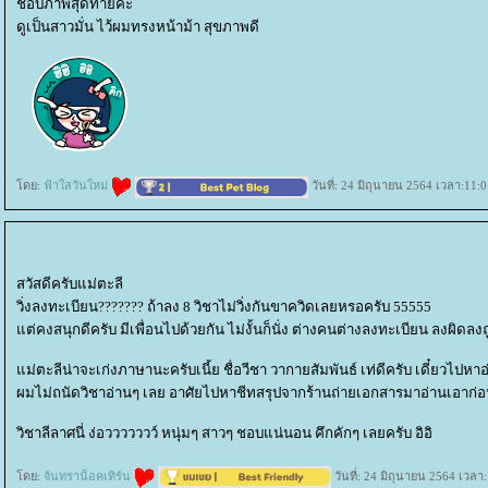
ชอบภาพสุดท้ายค่ะ
ดูเป็นสาวมั่น ไว้ผมทรงหน้าม้า สุขภาพดี
ดย:
ฟ้าใสวันใหม่
วันที่: 24 มิถุนายน 2564 เวลา:11:
สวัสดีครับแม่ตะลี
วิ่งลงทะเบียน??????? ถ้าลง 8 วิชาไม่วิ่งกันขาควิดเลยหรอครับ 55555
ต่คงสนุกดีครับ มีเพื่อนไปด้วยกัน ไม่งั้นก็นั่ง ต่างคนต่างลงทะเบียน ลงผิดลงถ
ม่ตะลีน่าจะเก่งภาษานะครับเนี้ย ชื่อวีชา วากายสัมพันธ์ เท่ดีครับ เดี๋ยวไปหา
ผมไม่ถนัดวิชาอ่านๆ เลย อาศัยไปหาชีทสรุปจากร้านถ่ายเอกสารมาอ่านเอาก่
วิชาลีลาศนี่ ง่อววววววว์ หนุ่มๆ สาวๆ ชอบแน่นอน คึกคักๆ เลยครับ อิอิ
ดย:
จันทราน็อคเทิร์น
วันที่: 24 มิถุนายน 2564 เวลา