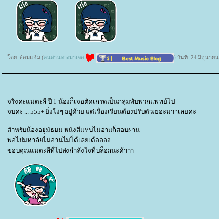
ดย: อ้อมแอ้ม (
คนผ่านทางมาเจอ
) วันที่: 24 มิถุนา
จริงค่ะแม่ตะลี ปี 1 น้องก็เจอตัดเกรดเป็นกลุ่มพับพวกแพทย์ไป
จบค่ะ ... 555+ ยิ่งโง่ๆ อยู่ด้วย แต่เรื่องเรียนต้องปรับตัวเยอะมากเลยค่ะ
สำหรับน้องอยู่มัธยม หนังสีแทบไม่อ่านก็สอบผ่าน
พอไปมหาลัยไม่อ่านไมไ่ด้เลยเด้ออออ
ขอบคุณแม่ตะลีที่ไปส่งกำลังใจที่บล็อกนะค้าาา