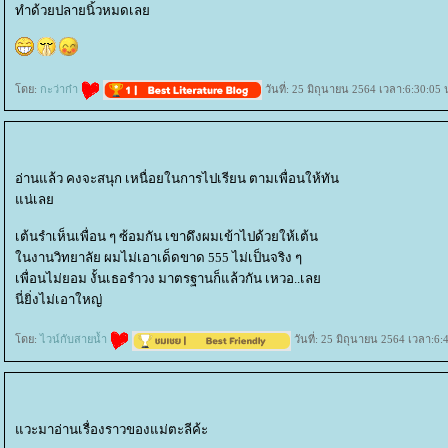
ทำด้วยปลายนิ้วหมดเล
ดย:
กะว่าก๋า
วันที่: 25 มิถุนายน 2564 เวลา:6:30:05 
อ่านแล้ว คงจะสนุก เหนื่อยในการไปเรียน ตามเพื่อนให้ทัน
น่เล
เต้นรำเห็นเพื่อน ๆ ซ้อมกัน เขาดึงผมเข้าไปด้วยให้เต้น
นงานวิทยาลัย ผมไม่เอาเด็ดขาด 555 ไม่เป็นจริง ๆ
เพื่อนไม่ยอม งั้นเธอรำวง มาตรฐานก็แล้วกัน เหวอ..เล
นี่ยิ่งไม่เอาใหญ่
ดย:
ไวน์กับสายน้ำ
วันที่: 25 มิถุนายน 2564 เวลา:6:
วะมาอ่านเรื่องราวของแม่ตะลีค้ะ