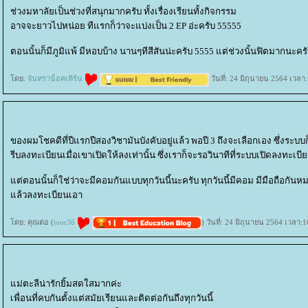
ช่วงมหาลัยเป็นช่วงที่สนุกมากครับ ทั้งเรื่องเรียนทั้งกิจกรรม
อาจจะยาวไปหน่อย ทีแรกก็ว่าจะแบ่งเป็น 2 EP อ่ะครับ 55555
ตอนนั้นก็มีภูมิแพ้ มีหอบบ้าง นานๆทีสีสันน่ะครับ 5555 แต่ช่วงนั้นฟิตมากนะครั
ดย:
จันทราน็อคเทิร์น
วันที่: 24 มิถุนายน 2564 เวลา
ของผมโชคดีที่ปีแรกปีสองวิชามันบังคับอยู่แล้ว พอปี 3 ถึงจะเลือกเอง ซึ่งระบ
รีบลงทะเบียนเมื่อเขาเปิดให้ลงเท่านั้น ซึ่งเราก็จะรอวินาทีที่ระบบเปิดลงทะเบี
ต่ตอนนั้นก็ใช่ว่าจะมีคอมกันแบบทุกวันนี้นะครับ ทุกวันนี้มีคอม มีมือถือกัน
ล้วลงทะเบียนเอา
ดย: คุณต่อ (
toor36
) วันที่: 24 มิถุนายน 2564 เวลา:
ม่ตะลีน่ารักยิ้มสดใสมากค่ะ
เพื่อนที่คบกันตั้งแต่สมัยเรียนและติดต่อกันถึงทุกวันนี้