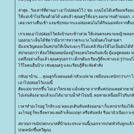
ล่าสุด...วันเสาร์ที่ผ่านมา เอาไปปล่อยไว้ 2 ชม. แบบไม่ได้เตรียมพร้อม
ห้แม่เข้าไปเรียนด้วยได้ แต่แล้ว คุณครูให้แม่ๆ ออกมารอด้านนอก...เ
เคย เพราะตื่นเช้า แถมขับรถมากะแม่สองคนไม่ได้กินนมหลังจากตื่นนอ
เราเลยเอาไปปล่อยไว้หลังบ้านกะข้าวสวย ให้เล่นตรงสนามหญ้าหลอกล
บออกมา เห็นได้ชัดว่ามีอาการหวาดระแวง ไม่มั่นตงในสายตา
มีแม่ขวัญคอยเป็นสปายให้เป็นระยะๆ ก็ไม่แคล้วร้องไห้ไม่เป็นอันได้
สปายบอกว่า ต้องให้คุณพ่อน้องพู่ไหม(คนไหนกันล่ะนี่) อุ้มอยู่ตลอดเ
ต่ถึงอย่างงั้นแล้ว คุณครูบอกว่า เด็กๆต้องเรียนรู้ที่จะห่างแม่ รู่ว่าแม่ไ
ไว้ใจคนอื่นบ้าง เช่นคุณครู และเรียนรู้ที่จะฟังคำสั่ง
กลับมาบ้าน......คุณลูกก็เลยนอยด์ กลัวแม่หาย เหมือนจะหนักกว่าเก่า ไ
เอาไปปล่อยไว้แบบนี้
ติดแม่มากกกขึ้น ไม่เอาใครเลย แม้แต่ยาย จากที่แต่ก่อนเคยฝากยายไว้ไ
ไปเล่นห้องยายแล้วแม่ได้มาอาบน้ำทำโน่นนี่..พอหายเหนื่อยก็ไปรับกล
เวลาทำอะไรอยู่ ใกล้ๆ แม่ พอแม่เดินหันหลังออกมา ก็แหกปากร้องไห้เป
อะไรอยู่ ก็ทะลึ่งพรวดเลยถ้าเห็นแม่ลุก หรือหันหลัง รีบมานัวเนียเกา
สถาณการณ์ปวดกะบาลที่บ้านจะประมาณนี้(นอกจากปวดหัวกับลูกแล้ว บ
ปวดหนักขึ้นทวีคูณ)