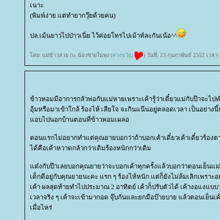
เนาะ
(พิมพ์ง่าย แต่ทำยากวุ๊ยด้วยคน)
ปล.เม้นยาวไปป่าวเนี่ย ไว้ค่อยโทรไปเม้าท์ละกันเน้อ^^
ดย: แม่ข้าวสวย กะ น้องชายในพุง (
ดวงขวัญ
) วันที่: 23 กุมภาพันธ์ 2552 เวลา
ข้าวหอมมีอาการกลัวพ่อกับแม่หายเพราะเค้ารู้ว่าเดี๋ยวแม่กับป๊าจะ
อุ้มหรือมาเข้าใกล้ ร้องไห้ เสียใจ จะกินแน๊นอยู่ตลอดเวลา เป็นอย่างน
อบไปนอกบ้านตอนที่ข้าวหอมเผลอ
ตอนแรกไม่อยากทำแต่คุณยายบอกว่าถ้าบอกเค้าเดี๋ยวเค้าเดี๋ยวร้องตา
ได้คือเค้าหวาดกลัวกว่าเดิมร้องหนักกว่าเดิม
ต๋งกับป๊าเลยบอกคุณยายว่าจะบอกเค้าทุกครั้งแล้วบอกว่าตอนเย็นแม่
เด็กดีอยู่กับคุณยายนะคะ แรก ๆ ร้องไห้หนัก แต่ก็ยังไม่ล้มเลิกเพ
เค้า ผลสุดท้ายทำไปประมาณ 2 อาทิตย์ เค้าก็ปรับตัวได้ เค้างอแงแบบว
เวลาจริง ๆ เค้าจะเข้ามากอด จุ๊บกันและยกมือบ๊ายบาย แล้วตอนเย็นเ
เมื่อไหร่