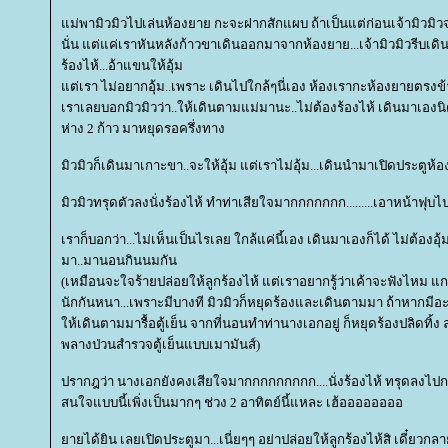
ม่พามิวมิวไปเล่นห้องยาย กะจะฝากสักแผบ ถ้าเป็นแต่ก่อนเจ้ามิวมิวจะ
นั่น แต่แค่เราหันหลังก้าวขาเดินออกมาจากห้องยาย...เจ้ามิวมิวรีบ
ร้องไห้...อ้าแขนให้อุ้ม
ต่เรา ไม่อยากอุ้ม..เพราะ เดินไปใกล้ๆนี่เอง ห้องเรากะห้องยายตรงข้า
เราเลยบอกมิวมิวว่า..ให้เดินตามแม่มานะ..ไม่ต้องร้องไห้ เดินมาเองน
ห่าง 2 ก้าว มาหยุดรอครึ่งทาง
มิวมิวก็เดินมาเกาะขา..จะให้อุ้ม แต่เราไม่อุ้ม...เดินนำมาเปิดประตู
มิวมิวทรุดตัวลงนั่งร้องไห้ ทำท่าเสียใจมากกกกกกก.........เอาหน้าฟุบไ
เราก็บอกว่า...ไม่เห็นเป็นไรเลย ใกล้แค่นี้เอง เดินมาเองก็ได้ ไม่ต้องอ
มา..มานอนกินนมกัน
(เหมือนจะใจร้ายปล่อยให้ลูกร้องไห้ แต่เราอยากรู้ว่าเค้าจะฟังไหม แ
นักกันหนา...เพราะมีบางที มิวมิวก็หยุดร้องและเดินตามมา ถ้าหากมีอะไ
ห้เดินตามมารื้อตู้เย็น จากที่นอนทำท่านางเอกอยู่ ก็หยุดร้องปลิดทิ้ง 
พลางป่วนสำรวจตู้เย็นแบบเมามันส์)
ปรากฎว่า นางเอกยังคงเสียใจมากกกกกกกกก....นั่งร้องไห้ ทรุดลงไปก
สนใจแบบนี้เพิ่งเป็นมากๆ ช่วง 2 อาทิตย์นี้แหละ เฮ้ออออออออ
ายได้ยิน เลยเปิดประตูมา...เนี่ยๆๆ อย่าปล่อยให้ลูกร้องไห้สิ เดี๋ยวกลา