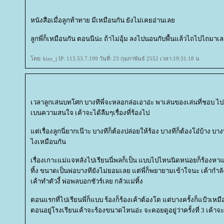
หนังสือเมื่อลูกท้าทาย มีเหมือนกัน ยังไม่เคยอ่านเล
ลูกพี่ก็เหมือนกัน ตอนนีน่ะ ถ้าไม่อุ้ม ลงไปนอนกับพื้นแล้วไถไปไถมา
ดย: kizz_j IP: 113.53.7.199 วันที่: 23 กุมภาพันธ์ 2552 เวลา:19:31:18 น.
เวลาลูกเล่นบทโศก บางทีพี่จะหลอกล่อเอาอ่ะ พาเล่นของเล่นที่ชอบ ไปดู
เบนความสนใจ เค้าจะได้ลืมๆเรื่องที่ร้องไป
ต่เรื่องลูกนี่ยากเน๊าะ บางทีก็ต้องปล่อยให้ร้อง บางทีก็ต้องโอ๋บ้าง บา
ไงเหมือนกัน
เรื่องเกาะแม่แจหลังไปเรียนนี่พลก็เป็น แบบไปไหนนิดหน่อยก็ร้องหาแม
ทิ้ง ขนาดเป็นพ่อบางทียังไม่ยอมเลย แต่พี่ก็พยายามเข้าใจนะ เค้ากำลั
เค้าทำตัวงี้ พ่อพลบอกชัวร์เลย กลัวแม่ทิ้ง
ตอนแรกที่ไปเรียนพี่ก็แบบ ร้องก็ร้องเค้าต้องโต แต่บางครั้งก็แป้วเห
ตอนอยู่โรงเรียนเค้าจะร้องขนาดไหนอ่ะ จะคอยดูอยู่ว่าครั้งที่ 3 เค้าจะป