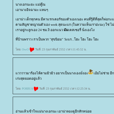
นางเอกนะยะ แม่คู๊ณ
เอานางอิจฉามะ แหมๆ
เอาน่า เด็กทุกคน มีคาแรกเตอร์ของตัวเองเนอะ คนที่รู้ดีที่สุดก็พ่อกะ
ตามสัญชาตญาณตัวเอง work สุดนะแก (ในความเห็นเราอ่ะนะ) ใช่ ไม
เราอยู่กะลูกเอง 24 ชม.งิ ออกแนว
มัม
เตสเซอรี่ นั่งเองไง
ที่บ้านพราว เราเป็นพวก "สุขนิยม" ว่ะแก...โฮะ โฮะ โฮะ โฮะ
ดย:
OtwO
วันที่: 23 กุมภาพันธ์ 2552 เวลา:11:45:52 น.
วววาวมาร้องไห้ตามมิวมิว อยากเป็นนางเองมั่งอะ
เอ้ยไม่ช่าย อี
เก่งสุดยอดอยู่แล้ว
ดย:
PORBUA
วันที่: 23 กุมภาพันธ์ 2552 เวลา:12:25:34 น.
อ่านแล้วเข้าใจแม่นางเอกนะ เอาน่าลองดูอีกสักหน่อ