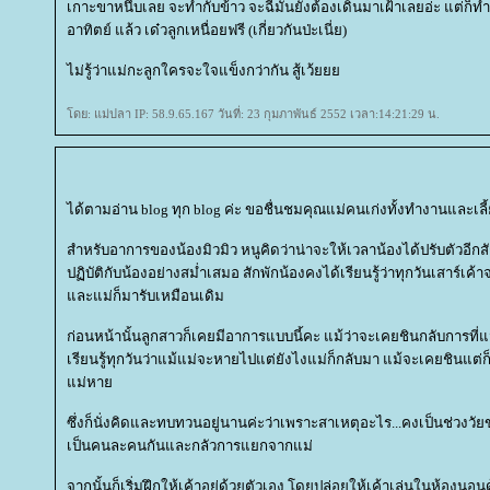
เกาะขาหนึบเลย จะทำกับข้าว จะฉี่มันยังต้องเดินมาเฝ้าเลยอ่ะ แต่ก็
อาทิตย์ แล้ว เด๋วลูกเหนื่อยฟรี (เกี่ยวกันป่ะเนี่ย)
ไม่รู้ว่าแม่กะลูกใครจะใจแข็งกว่ากัน สู้เว้
ดย: แม่ปลา IP: 58.9.65.167 วันที่: 23 กุมภาพันธ์ 2552 เวลา:14:21:29 น.
ได้ตามอ่าน blog ทุก blog ค่ะ ขอชื่นชมคุณแม่คนเก่งทั้งทำงานและเล
สำหรับอาการของน้องมิวมิว หนูคิดว่าน่าจะให้เวลาน้องได้ปรับตัวอีกสั
ปฏิบัติกับน้องอย่างสม่ำเสมอ สักพักน้องคงได้เรียนรู้ว่าทุกวันเสาร์เค้
ละแม่ก็มารับเหมือนเดิม
ก่อนหน้านั้นลูกสาวก็เคยมีอาการแบบนี้คะ แม้ว่าจะเคยชินกลับการที่แม
เรียนรู้ทุกวันว่าแม้แม่จะหายไปแต่ยังไงแม่ก็กลับมา แม้จะเคยชินแต่ก
ม่หา
ซึ่งก็นั่งคิดและทบทวนอยู่นานค่ะว่าเพราะสาเหตุอะไร...คงเป็นช่วงวัยของเ
เป็นคนละคนกันและกลัวการแยกจากแม่
จากนั้นก็เริ่มฝึกให้เค้าอยู่ด้วยตัวเอง โดยปล่อยให้เค้าเล่นในห้อง