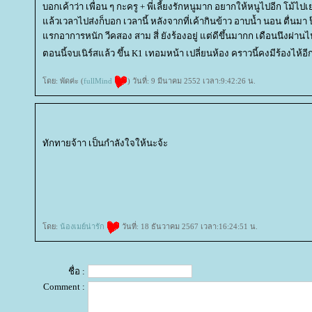
บอกเค้าว่า เพื่อน ๆ กะครู + พี่เลี้ยงรักหนูมาก อยากให้หนูไปอีก โม้ไ
ล้วเวลาไปส่งก็บอก เวลานี้ หลังจากที่เค้ากินข้าว อาบน้ำ นอน ตื่นมา
รกอาการหนัก วีคสอง สาม สี่ ยังร้องอยู่ แต่ดีขึ้นมากก เดือนนึงผ่านไปก
ตอนนี้จบเนิร์สแล้ว ขึ้น K1 เทอมหน้า เปลี่ยนห้อง คราวนี้คงมีร้องไห้อี
ดย: พัดค่ะ (
fullMind
) วันที่: 9 มีนาคม 2552 เวลา:9:42:26 น.
ทักทายจ้าา เป็นกำลังใจให้นะจ้ะ
สลายไขมัน
ลดน้ำหนัก
สูตรลดน้ำหนัก
ลดน้ำหนัก
Exilis Elite
Exilis
Thermage Body
Thermage
ออฟฟิศซินโดรม
Indiba
Inbody
กกระช
วิตามิน
Emsella
รีแพร์
เลเซอร์นอนกรน
นอนกรน
Indiba
ปากกาลดน้ำหนัก
ลดน้ำหนัก
Emsculpt
สลายไขมัน
สลายไขมันด้วยความเย็น
Coolsculpting
romrawin
รมย์รวินท์
Rejuran
Belotero
ผิวฉ่ำ
Glassy Skin
Juvederm
Coolsculpting
เลเซอร์รอยสิว
Meso H
เลอร์ปาก
ฟิลเลอร์ร่องแก้ม
ฟิลเลอร์คาง
ฟิลเลอร์คาง
ฉีดฟิลเลอร์
ฉีดฟิลเลอร์
ฟิลเลอร์
ฟิลเลอร์
ฟิลเลอร์
ฟิลเลอร์
ฟิลเลอร์
ฉีดโบหางตา
ฉีดโบลิฟกรอบหน้า
ฉีดโบหน้าผาก
ฉีดโบยกมุมปาก
ฉีดโบปีกจมูก
ฉีดโบลดริ้วรอยระหว่างคิ้ว
ฉีดโบลดริ้วรอยใต้ตา
ฉีดโบล
ลดร่องแก้ม
Ultraformer III
Ultraformer MPT
Emface
Hifu
กกระชับหน้า
Ultherapy Prime
Ulthera
Ulthera
Thermage FLX
Thermage
Oligio
Oligio
ร้อยไหมจมูก
ร้อยไหม
เลเซอร์บิกินี่
เลเซอร์ขนน้องสาว
เลเซอร์ขนหน้า
เลเซอร์บิกินี่
เลเซอร์ขนบราซิลเลี่ยน
เลเซอร์
Laser
Gouri
Exosome
Harmonyca
Profhilo
Sculptra
Sculptra
Radiesse
Radiesse
Radiesse
Radiesse
Radiesse
Radiesse
UltraClear
AviClear
Accure Laser
สลายเซลลูไลท์
Fit Firm
Emsculpt
Coolsculpting Elite
NAD+
ดีท็อกลำไส้
EIS BIO SCAN
ICELAB
IV DRIP
Va
ดูดไขมัน
ดึงหน้า
ทำตาสองชั้น
เสริมจมูก
กคิ้ว
เสริมหน้าอก
วีเนียร์
Apex
ห้ใจ
สุขภาพ
ดย:
น้องเมย์น่ารัก
วันที่: 18 ธันวาคม 2567 เวลา:16:24:51 น.
ชื่อ :
Comment :