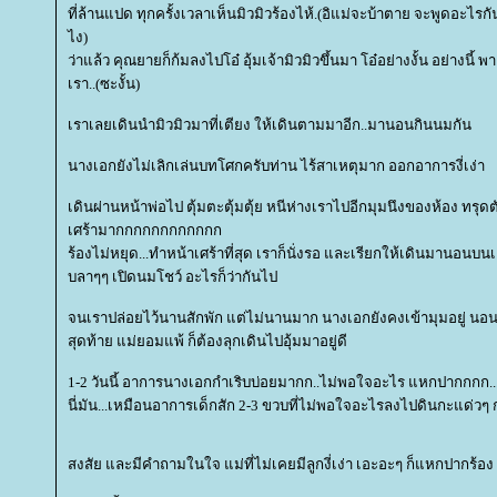
ที่ล้านแปด ทุกครั้งเวลาเห็นมิวมิวร้องไห้.(อิแม่จะบ้าตาย จะพูดอะไรก
ไง)
ว่าแล้ว คุณยายก็ก้มลงไปโอ๋ อุ้มเจ้ามิวมิวขึ้นมา โอ๋อย่างงั้น อย่างนี้ 
เรา..(ซะงั้น)
เราเลยเดินนำมิวมิวมาที่เตียง ให้เดินตามมาอีก..มานอนกินนมกัน
นางเอกยังไม่เลิกเล่นบทโศกครับท่าน ไร้สาเหตุมาก ออกอาการงี่เง่า
เดินผ่านหน้าพ่อไป ตุ้มตะตุ้มตุ้ย หนีห่างเราไปอีกมุมนึงของห้อง ทรุ
เศร้ามากกกกกกกกกกกก
ร้องไม่หยุด...ทำหน้าเศร้าที่สุด เราก็นั่งรอ และเรียกให้เดินมานอนบน
บลาๆๆ เปิดนมโชว์ อะไรก็ว่ากันไป
จนเราปล่อยไว้นานสักพัก แต่ไม่นานมาก นางเอกยังคงเข้ามุมอยู่ นอนท
สุดท้าย แม่ยอมแพ้ ก็ต้องลุกเดินไปอุ้มมาอยู่ดี
1-2 วันนี้ อาการนางเอกกำเริบบ่อยมากก..ไม่พอใจอะไร แหกปากกกก...
นี่มัน...เหมือนอาการเด็กสัก 2-3 ขวบที่ไม่พอใจอะไรลงไปดินกะแด่วๆ ก
สงสัย และมีคำถามในใจ แม่ที่ไม่เคยมีลูกงี่เง่า เอะอะๆ ก็แหกปากร้อง