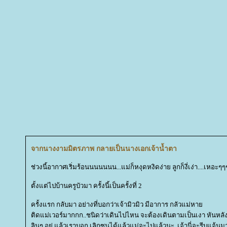
จากนางงามมิตรภาพ กลายเป็นนางเอกเจ้าน้ำตา
ช่วงนี้อากาศเริ่มร้อนนนนนนน...แม่ก็หงุดหงิดง่าย ลูกก็งี่เง่า....เหอะๆๆ
ตั้งแต่ไปบ้านครูบัวมา ครั้งนี้เป็นครั้งที่ 2
ครั้งแรก กลับมา อย่างที่บอกว่าเจ้ามิวมิว มีอาการ กลัวแม่หา
ติดแม่เวอร์มากกก..ชนิดว่าเดินไปไหน จะต้องเดินตามเป็นเงา หันหล
ลินๆ อยู่ แล้วเราบอก เลิกซนได้แล้วแม่จะไปแล้วนะ..เจ้านี่จะรีบแจ้นม