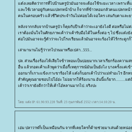
ต๋งเลยคิดว่าการที่ไปบ้านครูบัวมันอาจจะต้องใช้ระยะเวลา เพราะที่แต๋
ละใช้เวลาอยู่กับคนแปลกหน้าบ้าง ก็จากที่ข้าวหอมกลัวคนแปลกหน้า 
คนในครอบครัว แล้วชีวิตประจำวันไม่ค่อยได้เจอใคร เล่นกับตาและยา
หลังจากกลับจากบ้านครูบัว ก็คุยกับป๊าเค้าว่าจะเอายังไงดี ต่อหรือไม่ต
เราต้องมั่นใจในศักยภาพเค้าว่าเค้ารับมือได้ในครั้งต่อ ๆ ไป ซึ่งแต๋งยังไ
ต่อไปมันอาจจะรู้ตัวว่าจะไปโรงเรียนแล้วมันอาจจะร้องไห้ไร้กระดูกก็
เล่ามานานไม่รู้ว่าวกไปวนมาหรือเปล่า...555...
ปล. ส่วนเรื่องร้องไห้เสียใจข้าวหอมเป็นบ่อยมากเวลาเรียกร้องความส
อื่น แล้วกอดเค้าแล้วพูดว่าเมื่อกี้เหตุการณ์มันเป็นยังไง บางครั้งแค่เข้
ออกมาก็เกาะแข้งเกาะขาร้องไห้ แต๋งก็บอกเค้าไปว่าแม่ทำอะไร อีกหน่อ
สำคัญคุณยายชอบไปโอ๋อ่ะ ไม่อยากให้ร้องนาน อันนี้แก้ยาก...........แต
เค้าว่าเรายังดีกว่าให้เค้าโอ๋หลานมากไป..จริงปะ
ดย: แต๋ง IP: 61.90.93.228 วันที่: 23 กุมภาพันธ์ 2552 เวลา:14:10:20 น.
เอ่ม ปลาวาฬก็เป็นเหมือนกัน จากที่เคยใครก็ด้ายช่วยมาเล่นด้วยหน่อย