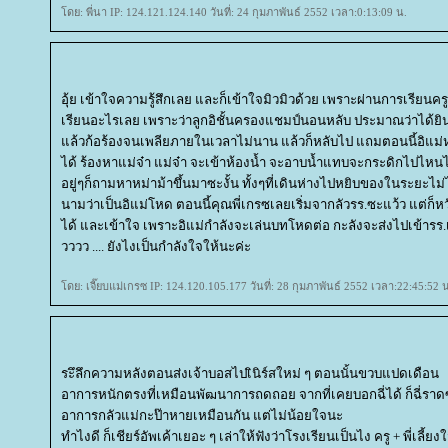
ดย: พี่นา IP: 124.121.124.140 วันที่: 24 กุมภาพันธ์ 2552 เวลา:0:13:09 น.
อุ้ย เข้าใจความรู้สึกเลย และก็เข้าใจมิวมิวด้วย เพราะผ่านการเรียนครูบ
เรียนอะไรเลย เพราะว่าลูกอิชั้นครองแชมป์นอนหลับ ประมาณว่าได้ยิ
ล้วก้อร้องจนเพลียภายในเวลาไม่นาน แล้วก็หลับไป แถมตอนนี้อิแม่ห
ได้ ร้องหาแม่จ๋า แม่จ๋า จะเข้าห้องน้ำ จะอาบน้ำแทบจะกระดิกไปไหนไ
อยู่ๆก็ถามหาหม่าม้าขึ้นมาซะงั้น ทั้งๆที่เดินห่างไปหยิบของในระยะไม่
นามว่าเป็นอิแม่โหด ตอนนี้คุณพี่เกรซเลยเริ่มจากลัวรร.ซะแว้ว แต่ก็หวั
ได้ และเข้าใจ เพราะอิแม่กำลังจะเล่นบทโหดต่อ กะลังจะส่งไปเข้ารร.เ
วววว .... ยังไงเป็นกำลังใจให้นะค่ะ
ดย: เจี๊ยบแม่เกรซ IP: 124.120.105.177 วันที่: 28 กุมภาพันธ์ 2552 เวลา:22:45:52 
ระึลึกความหลังตอนส่งเจ้าบอสไปเินิร์สใหม่ ๆ ตอนนั้นขวบแปดเดือน
อาการหนักตรงที่เหมือนพัฒนาการถดถอย จากที่เคยบอกฉี่ได้ ก็ฉี่ราดซะง
อาการกลัวแม่กะป๊าหายเหมือนกัน แต่ไม่น้อยใจนะ
ทำไงดี ก็เชียร์อัพเค้าเยอะ ๆ เล่าให้ฟังว่าโรงเรียนเป็นไง ครู + พี่เลี้ยง