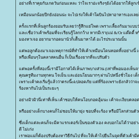
อย่างที่เราคุยกับเกดวันก่อนแหละ ว่าใจเราอ่ะจริงๆยังได้อยากให้ล
เหมือนนกน้อยปีกยังอ่อนน่ะ จะไปเร่งให้เค้าโผบินไปหาอาหารเองเลยก
ครั้งแรกที่เห็นลูกร้องยอมรับเลยว่ารู้สึกแย่โพด เพราะเลี้ยงกันมาแบบว่า
ละเชื่อว่าเค้าพร้อมที่จะเรียนรู้โลกกว้าง หากมีเรา(แม่ &/Or แด๊ดดี้ 
มองหาเจอ อยากมากอดมานัวก็เดิินมาหาได้ อะไรประมาณนั้น
ต่พอลูกต้องมาเจอเหตุการณ์ที่ทำให้เค้าเหมือนโดนทอดทิ้งอย่างนี้ เ
หรือเพื่อนๆในคลาสคนอื่น ก็เป็นเรื่องยากที่จะปรับตัว
ต่พอครั้งที่สองนี้เรามีโอกาสได้เห็นภาพบางส่วน (เท่าที่พอมองเห็นจา
คุณครูทีมงานทุกคน ใจเย็น และอ่อนโยนมากๆ ผ่านไปหนึ่งชั่วโมง เด็กๆ
เพราะเค้าคงเริ่มรู้แล้วว่าตรงนี้okปลอดภัย แต่ที่ร้องเพราะยังกลัวว่าจะไ
ร้องหากันไปเป็นระยะๆ
อย่างมิวมิวนี่เท่าที่เห็น เค้าชอบให้คนโอบกอดอุ้มนะ เค้าจะเงียบตลอ
หรืออย่างเด็กบางคนก็ไม่ชอบให้มายุ่ง ชอบที่จะร้อง หรือมีโลกส่วนตั
ซึ่งเด็กแต่ละคนก็จะมีคาแรกเตอร์เป็นของตัวเอง คงบอกไม่ได้ว่าอย่างนี้
ดี ไม่เก่ง
เราพ่อแม่ก็ต้องปรับต้องหาวิธีกันไป ที่จะให้เค้าไปยืนในจุดที่ตัวเค้ามี