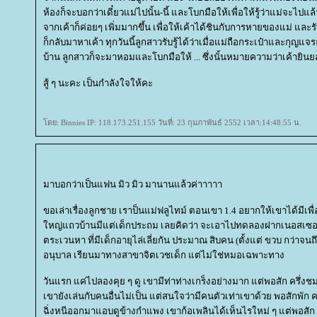
ห้องก็จะบอกว่าเดี๋ยวแม่ไปนั้น-นี้ และโบกมือให้เพื่อให้รู้ว่าแม่จะไ
จากเค้าก็ค่อยๆ เพิ่มมากขึ้น เพื่อให้เค้าได้ชินกับการหายของแม่ และร
ก็กลับมาหาเค้า ทุกวันนี้ลูกสาวรับรู้ได้ว่าเมื่อแม่ถือกระเป๋าและก
บ้าน ลูกสาวก็จะมาหอมและโบกมือให้ ... ซึ่งนั้นหมายความว่าเค้ายิ
สู้ ๆ นะคะ เป็นกำลังใจให้คะ
ดย: Binnies IP: 118.173.251.155 วันที่: 23 กุมภาพันธ์ 2552 เวลา:14:48:55 น.
มาบอกว่าเป็นแฟน มิว มิว มานานแล้วค่าาาาา
ขอเล่าเรื่องลูกชาย เราป็นแม่ฟลูไทม์ ตอนเขา 1.4 อยากให้เขาได้มีเพื่
หญ่แถวบ้านมีแต่เด็กประถม เลยคิดว่า จะเอาไปทดลองฝากเนอสเซอรี่
ตระเวนหา ที่มีเด็กอายุไล่เลี่ยกัน ประมาณ สิบคน (ตั้งแต่ ขวบ กว่าจน
อนุบาล เรียนมาทางสาขาจิตเวชเด็ก แต่ไม่ใช่หมอเฉพาะทาง
วันแรก แค่ไปลองคุย ๆ ดู เขามีท่าท่างเกร็งอย่างมาก แต่พอสัก ครึ่งชม 
เขายังเล่นกับคนอื่นไม่เป็น แต่สนใจว่ามีคนตัวเท่าเขาด้วย พอสักพัก คร
ฉิ่งหนีออกมาแอบดูข้างกำแพง เขาก้อเพลินได้เห็นไรใหม่ ๆ แต่พอสัก ค