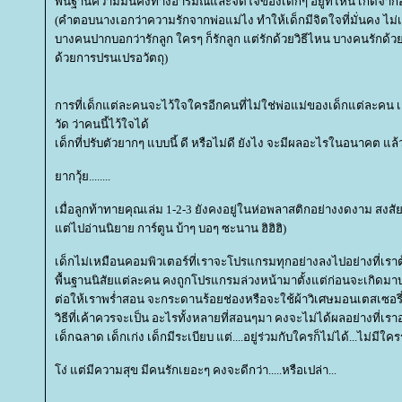
พื้นฐานความมั่นคงทางอารมณ์และจิตใจของเด็กๆ อยู่ที่ไหน เกิดจาก
(คำตอบนางเอกว่าความรักจากพ่อแม่ไง ทำให้เด็กมีจิตใจที่มั่นคง ไม่เอ
บางคนปากบอกว่ารักลูก ใครๆ ก็รักลูก แต่รักด้วยวิธีไหน บางคนรักด้ว
ด้วยการปรนเปรอวัตถุ)
การที่เด็กแต่ละคนจะไว้ใจใครอีกคนที่ไม่ใช่พ่อแม่ของเด็กแต่ละคน
วัด ว่าคนนี้ไว้ใจได้
เด็กที่ปรับตัวยากๆ แบบนี้ ดี หรือไม่ดี ยังไง จะมีผลอะไรในอนาคต แล
ากวุ้ย........
เมื่อลูกท้าทายคุณเล่ม 1-2-3 ยังคงอยู่ในห่อพลาสติกอย่างงดงาม สงส
ต่ไปอ่านนิยาย การ์ตูน บ้าๆ บอๆ ซะนาน ฮิฮิฮิ)
เด็กไม่เหมือนคอมพิวเตอร์ที่เราจะโปรแกรมทุกอย่างลงไปอย่างที่เรา
พื้นฐานนิสัยแต่ละคน คงถูกโปรแกรมล่วงหน้ามาตั้งแต่ก่อนจะเกิดมาบ
ต่อให้เราพร่ำสอน จะกระดานร้อยช่องหรือจะใช้ผ้าวิเศษมอนเตสเซอรี่ 
วิธีที่เค้าควรจะเป็น อะไรทั้งหลายที่สอนๆมา คงจะไม่ได้ผลอย่างที่เรา
เด็กฉลาด เด็กเก่ง เด็กมีระเบียบ แต่....อยู่ร่วมกับใครก็ไม่ได้...ไม่มีใครร
ง่ แต่มีความสุข มีคนรักเยอะๆ คงจะดีกว่า.....หรือเปล่า...