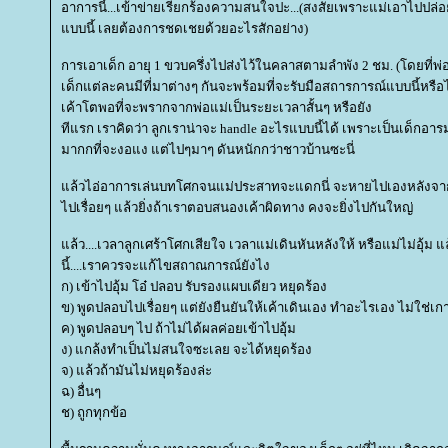
อาการนี้...เข้าข่ายเรียกร้องความสนใจปะ...(สงสัยเพราะแม่เอาไปปล่อย
บบนี้ เลยต้องการชดเชยด้วยอะไรสักอย่าง)
การเอาเด็ก อายุ 1 ขวบครึ่งไปส่งไว้ในคลาสตามลำพัง 2 ชม. (โดยที่พ่อแ
เด็กแต่ละคนมีที่มาต่างๆ กันจะพร้อมที่จะรับมือสถารการณ์แบบนี้หรือไ
เค้าโตพอที่จะพรากจากพ่อแม่เป็นระยะเวลาสั้นๆ หรือยัง
ทีแรก เราคิดว่า ลูกเราน่าจะ handle อะไรแบบนี้ได้ เพราะเป็นเด็กอา
มากกที่จะงอแง แต่ไปๆมาๆ ดันหนักกว่าชาวบ้านซะนี่
ล้วไอ่อาการเล่นบทโศกจนแม่ประสาทจะแดกนี่ จะหายไปเองหลังจากเค้า
ไปเรื่อยๆ แล้วยิ่งถ้าเราตอบสนองเค้าผิดทาง คงจะยิ่งไปกันใหญ่
ล้ว....เวลาลูกเศร้าโศกเสียใจ เวลาแม่เดินหันหลังให้ หรือแม่ไม่อุ้
นี้....เราควรจะแก้ไขสถาณการณ์ยังไง
ก) เข้าไปอุ้ม โอ๋ ปลอบ รับรองแผบเดียว หยุดร้อง
ข) พูดปลอบไปเรื่อยๆ แต่ยังยืนยันให้เค้าเดินเอง ทำอะไรเอง ไม่ใช่เก
ค) พูดปลอบๆ ไป ถ้าไม่ได้ผลค่อยเข้าไปอุ้ม
ง) แกล้งทำเป็นไม่สนใจซะเลย จะได้หยุดร้อง
จ) แล้วถ้ามันไม่หยุดร้องล่ะ
ฉ) อื่นๆ
ช) ถูกทุกข้อ