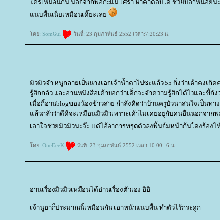
ครเหมือนกัน นอกจากพ่อกะแม่ เศร้า หาคำตอบได้ ช่วยบอกหน่อยนะค
นบพื้นเนี่ยเหมือนเดี๊ยะเล
ดย:
SomGui
วันที่: 23 กุมภาพันธ์ 2552 เวลา:7:20:23 น.
มิวมิวจ๋า หนูกลายเป็นนางเอกเจ้าน้ำตาไปซะแล้ว 55 กิ่งว่าเค้าคงเกิ
รู้สึกกลัว และอ่านหนังสือเค้าบอกว่าเด็กจะจำความรู้สึกได้ไวและขี้กัง
เมื่อกี้อ่านblogของน้องข้าวสวย กำลังคิดว่าบ้านครูบัวน่าสนใจเป็นทาง
ล้วกลัวว่าดีดีจะเหมือนมิวมิวเพราะเค้าไม่เคยอยู่กับคนอื่นนอกจากพ
เอาใจช่วยมิวมิวนะจ๊ะ แต่ไอ้อาการทรุดตัวลงพื้นก้มหน้าก้นโด่งร้องไห้เน
ดย:
OneDeeK
วันที่: 23 กุมภาพันธ์ 2552 เวลา:10:00:16 น.
อ่านเรื่องมิวมิวเหมือนได้อ่านเรื่องตัวเอง อิอิ
เจ้านูฮาก็ประมาณนี้เหมือนกัน เอาหน้าแนบพื้น ทำตัวไร้กระดูก