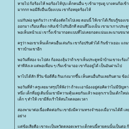
หายไป ก้อร้องไห้ พอร้องไห้ปุบ เด็กคนอื่น ๆ เข้ามารุมดู บางคนก้อเ
มากกก พอมีสิ่งอื่นเบี่ยงเบน เขาก้อหยุดร้องไห้
ม่กับพ่อ พูดกันว่า เราต้องตัดใจไปเลย ตอนนี้ ให้เขาได้เรียนรู้ของ
ออกมา เกือบเที่ยง กลับเข้าไปรับอีกที ตอนสี่โมงเย็น เขามาเกาะประต
พอเห็นหน้าแม่ เขาวิ้งเข้ามากอดแบบที่ไม่เคยกอดแน่นและนานขนา
ครูว่า พอเขาเห็นเด็กคนอื่นเล่นกัน เขาก้อปรับตัวได้ กินข้าวเยอะ แ
ชาวบ้านเขาอีก
พอวันที่สอง จะไปส่ง ก้อลองลุ้นว่าถ้าเขาเห็นประตูหน้าบ้านเขาจะร้
ท่าทีลังเล แต่พอเพื่อน ๆ เริ่มเข้ามาออ เขาก้ออยู่ได้ เป็นอันผ่านไป
พาไปได้สัก สี่วัน ข้อดีคือ กินเก่งมากขึ้น เห็นคนอื่นกินเลยกินตาม ข้อเสี
พอวันที่ห้า ครูเลยมาสรุปให้ฟังว่า ถ้าจะเอาน้องอยู่ต่อคิดว่าไม่มีปัญห
หนึ่ง เด็กที่อยู่เดิมนั้นเขามีความคุ้นเคยกันแล้ว พอลุกเราเป็นเด้กให
เด็ก ๆ ทำให้ เขามีสิ่งเร้าให้สนใจตลอดเวลา
สองพามาต่อเนื่องติดต่อกัน เขายังมีความทรงจำของเมื่อวานได้ดี เ
อย่าง
ต่ข้อเสียคือ เขาจะเป็นหวัดตลอดเพราะเด็กคนนี้หายคนนั้นเป็นต่อ ก้