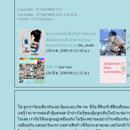
Create Date : 23 กุมภาพันธ์ 2552
Last Update : 23 กุมภาพันธ์ 2552 2:46:30 น.
Counter : 1725 Pageviews.
ตะแกรงเหล็กฉีกกับการลดแรง
ถ
ดันลมปะทะผิวอาคาร (Wind
ห
Pressure Reduction)
the_death
(
(19 ก.ค. 2569 16:52:10 น.)
จ
พ.ค. 69
kae+aoe
..
(24 มิ.ย. 2569 06:11:15 น.)
(
ห ลูกเราวัยๆเดียวกันเลย น้องแอน เกิด กค. นี่ก้อ ยี่สิบเข้ายี่สิบเดือนแล
ต่รู้ว่ามาจากพ่อเค้าอุ้มตลอด บ้าป่าวไม่รู้ชอบอุ้มลูกเดินในบ้าน พ่อว่า
ไปเลย เราก้อให้นมลูกอยู่เหมือนกัน ไม่รู้จะหย่านมอย่างไรเหมือนกัน 
เหมือนกัน แต่ลองวันแรก แค่ห่างสิบก้าวนี่ร้องจะตายเลย เลยไม่กล้า