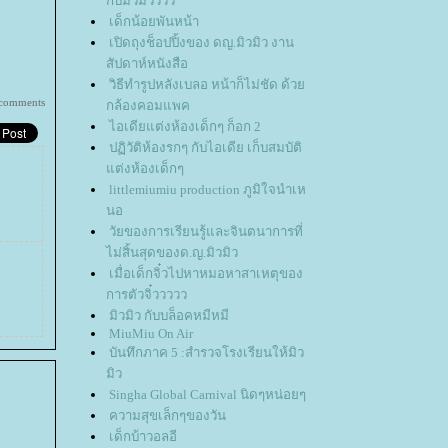
กับมิวมิวววว
เด็กน้อยพันหน้า
เปิดถุงช็อปปิ้งของ ดญ.มิวมิว งาน
สัปดาห์หนังสือ
วิธีทำรูปหลังเบลอ หน้าก็ไม่ชัด ด้ว
comments
กล้องคอมแพค
ไอเดียแต่งห้องเด็กๆ ก็อก 2
ปฏิวัติห้องรกๆ กับไอเดีย เก็บสมบัติ
ต่งห้องเด็กๆ
littlemiumiu production ภูมิใจนำเห
นอ
วัยของการเรียนรู้และจินตนาการที่
ไม่สิ้นสุดของด.ญ.มิวมิว
เมื่อเด็กจิ๋วไปหาหมอหาสาเหตุของ
การตัวจิ๋ววววว
มิวมิว กับบล็อคหมีหมี
MiuMiu On Air
บันทึกภาค 5 :สำรวจโรงเรียนให้มิว
มิว
Singha Global Carnival นิดๆหน่อยๆ
ความสุขเล็กๆของวัน
เด็กบ้าวอลอี