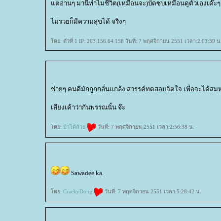
ต่อ่านๆ มานี่ทำไมชีวิต(เหมือนจะ)บัดซบเหมือนดูตัวเองเด๊ะๆ 
ไม่รวยก็มีความสุขได้ จริงๆ
ดย: ตัวที่ 1 IP: 203.156.64.158 วันที่: 7 พฤศจิกายน 2551 เวลา:2:03:39 น
ช่ายๆ คนดีมักถูกกลั่นแกล้ง สวรรค์ทดสอบจิตใจ เพื่อจะได้สม
เสียงเค้าว่ากันพรรณนั้น จ๊ะ
ดย:
บ้าได้ถ้ว
วันที่: 7 พฤศจิกายน 2551 เวลา:2:56:38 น.
Sawadee ka.
ดย:
CrackyDong
วันที่: 7 พฤศจิกายน 2551 เวลา:5:28:42 น.