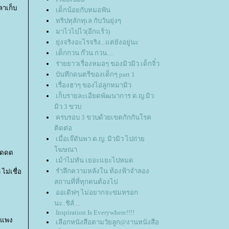
ลาเก็บ
เด็กน้อยกับหมอฟัน
ทริปทุลักทุเล กับวันยุ่งๆ
มาไวไปไว(อีกแร้ว)
ุ่งจริงอะไรจริง...แต่ยังอยู่นะ
เด็กกวน ก๊วน กวน....
ร่ายยาวเรื่องหมอๆ ของมิวมิว เด็กจิ๋ว
บันทึกดนตรีของเด็กๆ part 1
เรื่องฮาๆ ของไอ่ลูกหมามิว
เก็บรายละเอียดพัฒนาการ ด.ญ.มิว
มิว 3 ขวบ
ครบรอบ 3 ขวบด้วยเขตกักกันโรค
ติดต่อ
เมื่อเจ๊ดันพา ด.ญ. มิวมิว ไปถ่า
ฆษณา
ดดดดด
เม้าไม่ทัน เยอะแยะไปหมด
รำลึกความหลังใน ท้องฟ้าจำลอง
ไม่เชื่อ
สถานที่ที่ทุกคนต้องไป
ออเดิฟๆ ไม่อยากจะข่มหรอก
นะ..ชิส์....
Inspiration Is Everywhere!!!!
จะแพง
เลือกหนังสือตามวัยลูก@งานหนังสือ