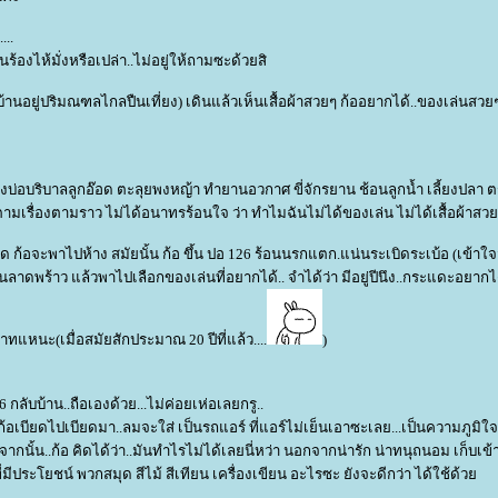
...
องไห้มั่งหรือเปล่า..ไม่อยู่ให้ถามซะด้วยสิ
่บ้านอยู่ปริมณฑลไกลปืนเที่ยง) เดินแล้วเห็นเสื้อผ้าสวยๆ ก้ออยากได้..ของเล่นสวยๆ
ร้างบ่อบริบาลลูกอ๊อด ตะลุยพงหญ้า ทำยานอวกาศ ขี่จักรยาน ช้อนลูกน้ำ เลี้ยงปลา 
ไปตามเรื่องตามราว ไม่ได้อนาทรร้อนใจ ว่า ทำไมฉันไม่ได้ของเล่น ไม่ได้เสื้อผ้าสว
 ก้อจะพาไปห้าง สมัยนั้น ก้อ ขึ้น ปอ 126 ร้อนนรกแตก.แน่นระเบิดระเบ้อ (เข้าใจว
นลาดพร้าว แล้วพาไปเลือกของเล่นที่อยากได้.. จำได้ว่า มีอยู่ปีนึง..กระแดะอยากได
าทแหนะ(เมื่อสมัยสักประมาณ 20 ปีที่แล้ว....
)
6 กลับบ้าน..ถือเองด้วย...ไม่ค่อยเห่อเลยกรู..
ก้อเบียดไปเบียดมา..ลมจะใส่ เป็นรถแอร์ ที่แอร์ไม่เย็นเอาซะเลย...เป็นความภูมิใจ
กนั้น..ก้อ คิดได้ว่า..มันทำไรไม่ได้เลยนี่หว่า นอกจากน่ารัก น่าทนุถนอม เก็บเข้า
อื่นที่มีประโยชน์ พวกสมุด สีไม้ สีเทียน เครื่องเขียน อะไรซะ ยังจะดีกว่า ได้ใช้ด้ว