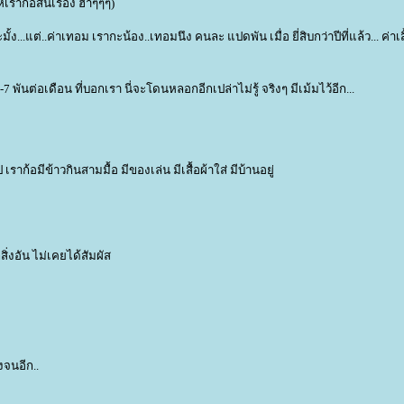
าก้อสิ้นเรื่อง ฮ่าๆๆๆ)
...แต่..ค่าเทอม เรากะน้อง..เทอมนึง คนละ แปดพัน เมื่อ ยี่สิบกว่าปีที่แล้ว... ค่าเสื
7 พันต่อเดือน ที่บอกเรา นี่จะโดนหลอกอีกเปล่าไม่รู้ จริงๆ มีเม้มไว้อีก...
ราก้อมีข้าวกินสามมื้อ มีของเล่น มีเสื้อผ้าใส่ มีบ้านอยู่
ิ่งอัน ไม่เคยได้สัมผัส
งจนอีก..