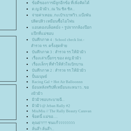
ข้อดีของการมีลูกอีกข้อ ที่เพิ่งคิดได้
ด.ญ.มิวมิว...ณ วัน ชิล ชิล...
จ่ายค่าเทอม..กะเป๋าเบาหวิว..แบ๊งพัน
ปลิดปลิว เหมือนซื้อไอโฟน
อบดองบล็อคมั่ง + รูปจากกล้องป๊อก
ป๊กที่แม่ชอบ
บันทึกภาค 4 : School check list.-
สำรวจ รร. ครั้งสุดท้า
บันทึกภาค 3 : สำรวจ รร.ให้มิวมิว
เรื่องเล่าเบื๊อกๆ ของ ดญ.มิวมิว
เรื่องเล็กๆ ที่ทำให้หัวใจเบิกบาน
บันทึกภาค 2 : สำรวจ รร.ให้มิวมิว
ปั้นมนุษย์
Racing Gal + Hot Air Balloonnn
้อนหลังทริปที่เหมือนจะหนาว...ขอ
งมิวมิว
มิวมิวชอบระบายฉี...
มิวมิว @ Jeban Rally #2
MiuMiu // The Rally Beauty Caravan
ช็อตนี้ แม่ขอ.....
คุณย่า!!!! ชนแก้วววววววว
ลั่นล๊า ลั่นล๊า...