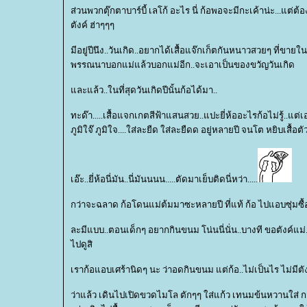
ส่วนพวกตุ๊กตาบาร์บี้ เลโก้ อะไร นี่ ก้อพอจะมีกะเค้าน่ะ...แต่
ตังค์ ฮ่าๆๆๆ
มีอยู่ปีนึง..วันเกิด..อยากได้เสื้อแจ๊กเก็ตกันหนาวสวยๆ ที่ขายในห
พรรณนาบอกแม่แล้วบอกแม่อีก..จะเอาเป็นของขวัญวันเกิด
ละแล้ว..ในที่สุดวันเกิดปีนั้นก้อได้มา..
ทะด๊า.....เสื้อแจกเกตสีฟ้าแสนสวย..แปะยี่ห้ออะไรก้อไม่รู้..แต่เ
ภูมิใจ๊ ภูมิใจ....ใส่ละยืด ใส่ละยืดด อยู่หลายปี จนโต หยิบเสื้อตัว
เอ๊ะ..ยี่ห้อนี่มัน..นี่มันนนน.....ตัดมาเย็บติดนี่หว่า.....
กว่าจะฉลาด ก้อโดนแม่ต้มมาซะหลายปี ที่แท้ ก้อ ไปแอบซุ่มซื้อ
ละมีแบบ..ตอนเด็กๆ อยากกินขนม โน่นนี่นั่น..บางที ขอตังค์แม่..ล
ไปดูสิ
เราก้อแอบเศร้านิดๆ นะ ว่าอดกินขนม แต่ก้อ..ไม่เป็นไร ไม่มีตังค
ว่าแล้ว เดินไปเปิดขวดไมโล ตักๆๆ ใส่แก้ว เทนมข้นหวานใส่ กว