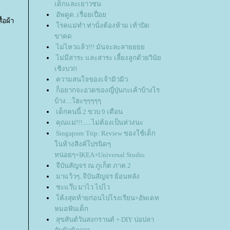
เด็กและเยาวชน
อัพดูด..เรื่อยเปื่อ
้อผ้า
รคแม่ทำ ท่านั่งต้องห้าม เท้าบิด
ขาคด
ไม่ไหวแล้ว!!! มันจะละลา
ไม่มีสาระ และสาระ เลี้ยงลูกด้วยวินั
เชิงบวก
ความสนใจของเจ้ามิวมิว
ก็อยากจะอวดของญี่ปุ่นกะเค้าบ้างไร
บ้าง....โฮะๆๆๆๆๆ
เด็กคนนี้ 2 ขวบ 9 เดือน
คุณแม่!!!......ไม่ต้องเป็นห่วงนะ
Singapore Trip: Review ของใช้เด็ก
นห้างสิงค์โปรนิดๆ
หน่อยๆ+IKEA+Universal Studio
จีบันสัญจร ณ ภูเก็ต ภาค 2
มาแว้วๆ..จีบันสัญจร ย้อนหลัง
ชะแว๊บ มาไว ไปไว
ค้งสุดท้ายก่อนไปโรงเรียน+อัพเดท
หมอฟันเด็ก
สุขสันต์วันสงกรานต์ + DIY บ่อปลา