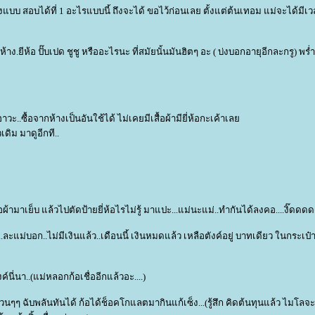
ต้องแบบ สอบได้ที่ 1 อะไรแบบนี้ ถึงจะได้ ขอไว้ก่อนเลย ตั้งแต่ต้นเทอม แม่จะได้มีเว
้าง.ยีห้อ ปั๊บเปด ชูชู หรืออะไรนะ ที่สมัยนั้นมันฮิตๆ อะ ( บ่งบอกอายุอีกละกรู) พร่ำ
อาวะ..ซื้อจากห้างเป็นอันใช้ได้ ไม่เคยมีเสื้อผ้ามียี่ห้อกะเค้าเล
เดิม มาดูอีกที..
ผ้ามาเย็บ แล้วไปตัดป้ายยี่ห้อไรไม่รู้ มาแปะ...แม่นะแม่..ทำกันได้ลงคอ....งิ๊ดด
ะแม่บอก..ไม่มีเงินแล้ว..เดือนนี้ เงินหมดแล้ว เหลือตังค์อยู่ บาทเดียว ในกระเป๋า 
์นี่นา..(แม่หลอกก้อเชื่ออีกแล้วอะ....)
นๆๆ ฉับพลันทันได้ ก้อได้ช็อคโกแลตมากินแก้เซ็ง...(รู้สึก คิดต้นทุนแล้ว ไมโล