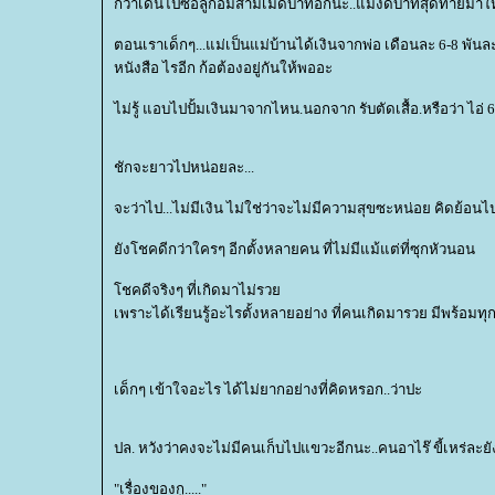
กว่าเดินไปซื้อลูกอมสามเม็ดบาทอีกนะ..แม่งัดบาทสุดท้ายมาให้เร
ตอนเราเด็กๆ...แม่เป็นแม่บ้านได้เงินจากพ่อ เดือนละ 6-8 พันละมั้ง
หนังสือ ไรอีก ก้อต้องอยู่กันให้พออะ
ไม่รู้ แอบไปปั้มเงินมาจากไหน.นอกจาก รับตัดเสื้อ.หรือว่า ไอ่ 6-
ชักจะยาวไปหน่อยละ...
จะว่าไป...ไม่มีเงิน ไม่ใช่ว่าจะไม่มีความสุขซะหน่อย คิดย้อนไป เ
ังโชคดีกว่าใครๆ อีกตั้งหลายคน ที่ไม่มีแม้แต่ที่ซุกหัวนอน
ชคดีจริงๆ ที่เกิดมาไม่รว
เพราะได้เรียนรู้อะไรตั้งหลายอย่าง ที่คนเกิดมารวย มีพร้อมทุกส
เด็กๆ เข้าใจอะไร ได้ไม่ยากอย่างที่คิดหรอก..ว่าปะ
ปล. หวังว่าคงจะไม่มีคนเก็บไปแขวะอีกนะ..คนอาไร๊ ขี้เหร่ละยั
"เรื่องของกู....."