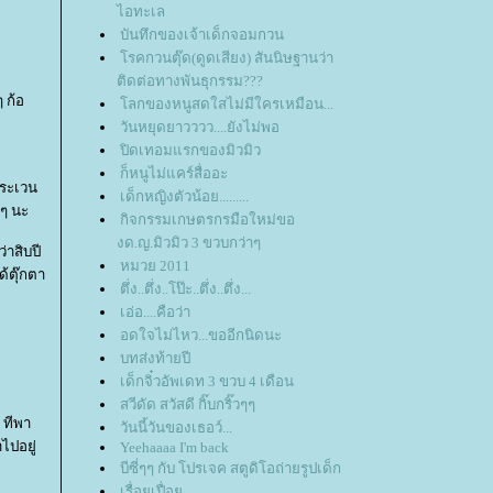
ไอทะเล
บันทึกของเจ้าเด็กจอมกวน
รคกวนตุ๊ด(ดูดเสียง) สันนิษฐานว่า
ติดต่อทางพันธุกรรม???
 ก้อ
ลกของหนูสดใสไม่มีใครเหมือน...
วันหยุดยาวววว....ยังไม่พอ
ปิดเทอมแรกของมิวมิว
ก็หนูไม่แคร์สื่ออะ
ตระเวน
เด็กหญิงตัวน้อย.........
ยๆ นะ
กิจกรรมเกษตรกรมือใหม่ขอ
งด.ญ.มิวมิว 3 ขวบกว่าๆ
่าสิบปี
หมวย 2011
้ตุ๊กตา
ตึ่ง..ตึ่ง..โป๊ะ..ตึ่ง..ตึ่ง...
เอ่อ....คือว่า
อดใจไม่ไหว...ขออีกนิดนะ
บทส่งท้ายปี
เด็กจิ๋วอัพเดท 3 ขวบ 4 เดือน
สวีดัด สวัสดี กิ๊บกริ๊วๆๆ
 ทีพา
วันนี้วันของเธอว์...
ไปอยู่
Yeehaaaa I'm back
บีซี่ๆๆ กับ โปรเจค สตูดิโอถ่ายรูปเด็ก
เรื่อยเปื่อ