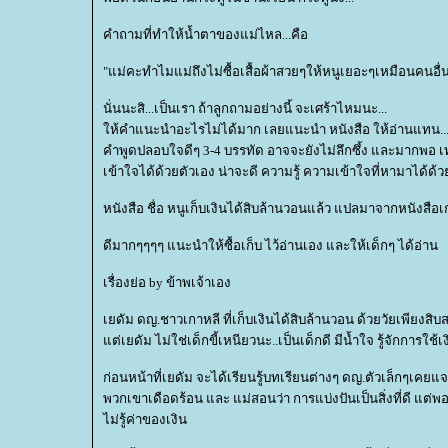
คำถามที่ทำให้น้ำตาของแม่ไหล...คือ
"แม่คะทำไมแม่ถึงไม่ซื้อเสื้อผ้าสวยๆให้หนูเยอะๆเหมือนคนอื่
นั่นนะสิ...เป็นเรา ถ้าลูกถามอย่างนี้ จะเศร้าไหมนะ...
ห้คำแนะนำอะไรไม่ได้มาก เลยแนะนำ หนังสือ ให้อ่านแทน..
คำพูดปลอบใจดีๆ 3-4 บรรทัด อาจจะยังไม่ลึกซึ้ง และมากพอ เท
เข้าใจได้ด้วยตัวเอง น่าจะดี ความรู้ ความเข้าใจที่หามาได้ด้ว
หนังสือ ชื่อ หนูเก็บเงินได้สิบล้านวอนแล้ว แปลมาจากหนังสือเกา
ดีมากๆๆๆๆ แนะนำให้ซื้อเก็บ ไว้อ่านเอง และให้เด็กๆ ได้อ่าน
เรื่องย่อ by ข้าพเจ้าเอง
เยดัม ดญ.ชาวเกาหลี ที่เก็บเงินได้สิบล้านวอน ด้วยวัยเพียงสิ
ต่เยดัม ไม่ใช่เด็กขี้เหนียวนะ..เป็นเด็กดี มีน้ำใจ รู้จักการใช
ก่อนหน้าที่เยดัม จะได้เรียนรู้บทเรียนต่างๆ ดญ.ตัวเล็กๆเคย
พวกเขาเดือดร้อน และ แม่สอนว่า การแบ่งปันเป็นสิ่งที่ดี แต่พอ
ไม่รู้ค่าของเงิน