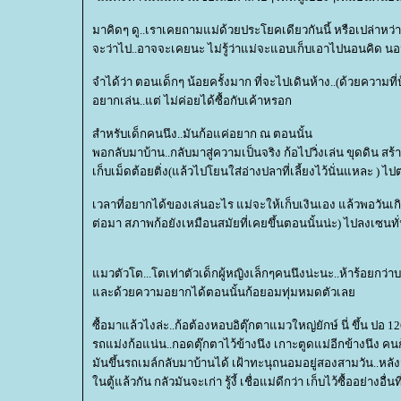
มาคิดๆ ดู..เราเคยถามแม่ด้วยประโยคเดียวกันนี้ หรือเปล่าหว่า.
จะว่าไป..อาจจะเคยนะ ไม่รู้ว่าแม่จะแอบเก็บเอาไปนอนคิด นอนร้
จำได้ว่า ตอนเด็กๆ น้อยครั้งมาก ที่จะไปเดินห้าง..(ด้วยความที
อยากเล่น..แต่ ไม่ค่อยได้ซื้อกับเค้าหรอก
สำหรับเด็กคนนึง..มันก้อแค่อยาก ณ ตอนนั้น
พอกลับมาบ้าน..กลับมาสู่ความเป็นจริง ก้อไปวิ่งเล่น ขุดดิน ส
เก็บเม็ดต้อยติ่ง(แล้วไปโยนใส่อ่างปลาที่เลี้ยงไว้นั่นแหละ ) 
เวลาที่อยากได้ของเล่นอะไร แม่จะให้เก็บเงินเอง แล้วพอวันเกิด
ต่อมา สภาพก้อยังเหมือนสมัยที่เคยขึ้นตอนนั้นน่ะ) ไปลงเซนทั่
มวตัวโต...โตเท่าตัวเด็กผู้หญิงเล็กๆคนนึงน่ะนะ..ห้าร้อยกว่าบ
ละด้วยความอยากได้ตอนนั้นก้อยอมทุ่มหมดตัวเล
ซื้อมาแล้วไงล่ะ..ก้อต้องหอบอิตุ๊กตาแมวใหญ่ยักษ์ นี่ ขึ้น ปอ 12
รถแม่งก้อแน่น..กอดตุ๊กตาไว้ข้างนึง เกาะตูดแม่อีกข้างนึง คน
มันขึ้นรถเมล์กลับมาบ้านได้ เฝ้าทะนุถนอมอยู่สองสามวัน..หลังจา
นตู้แล้วกัน กลัวมันจะเก่า รู้งี้ เชื่อแม่ดีกว่า เก็บไว้ซื้ออย่าง