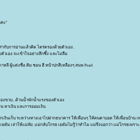
นคะ"
.
่ากับการอ่านแล้วคิด ไตร่ตรองด้วยตัวเอง..
ยตัวเอง จะเข้าใจอย่างลึกซึ้ง และไม่ลืม
หลี ผู้แต่งชื่อ คิม ซอน ฮี หน้าปกสีเหลืองๆ สนพ Pearl
บสองขวบ...ด้วนน้ำพักน้ำแรงของตัวเอง
้เงิน หาเงิน และการออมเงิน
แจกเงินเก็บ ระหว่างทางเอาไปฝากธนาคาร ให้เพื่อนๆ ให้คนตาบอด ให้เพื่อนบ้าน เ
เยดัม เล่าให้แม่ฟัง..แม่กลับโกรธ เยดัมไม่รู้ว่าทำไม แม่จึงบอกว่า แม่โกรธเพราะ