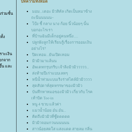
บทความทั้งหมด
มอม...เดอะ มิวสิคัล เกิดเป็นหมาข้าง
่วมชั้น
ถะน๊นนนนน~
ป้ง ชี้ กลาง นาง ก้อย นิ้วน้อยๆ นั้น
บอกอะไรเรา
ที่บ้านฉันมีเด็กอยู่คนหนึ่ง.....
ั้ง
ปลูกฝังลูกให้เรียนรู้เรื่องการออมเงิน
อย่างไร?
ราะเงิน
ปิดเทอม...ยันเปิดเทอม
ออกจาก
มิวมิวมาแล้นน
ึ้น และ
อัพเดทกรุบกริบ เจ้าลิงมิวมิววววว...
ส่งท้ายปีเก่าแบบเลทๆ
หนีน้ำท่วมแบบเริงร่าสไตล์มิวมิวววว
สุดสัปดาห์สุดหรรษาของมิวมิว
บันทึกหาหมอของมิวมิว เกี่ยวกับ โรค
เท้าบิด Toe-in
หนู 4 ขวบ แล้วค่า
มวน้ำน้อย อ๋น อ๋น...
คิดถึงมิวมิวที่ซู๊ดดดดด
มิวมิวจอมกวนนนนนน
สาวน้อยสดใส แสงแดด สายลม กลิ่น