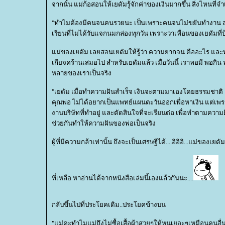
จากนั้น แม่ก้อสอนให้เยดัมรู้จักค่าของเงินมากขึ้น สิ่งไหนที่จ
"ทำไมต้องมีคนจนคนรวยนะ เป็นเพราะคนจนไม่ขยันทำงาน ส่ว
เรียนที่ไม่ได้รับแจกนมกล่องทุกวัน เพราะว่าเพื่อนของเยดัมที
ม่ของเยดัม เลยสอนเยดัมให้รู้ว่า ความยากจน คืออะไร และท
เกียจคร้านเสมอไป สำหรับเยดัมแล้ว เมื่อวันนี้ เราพอมี พอกิน
หลายของเราเป็นจริง
"เยดัม เมื่อทำความฝันสำเร็จ เงินจะตามมาเองโดยธรรมชาติ 
คุณพ่อ ไม่ได้อยากเป็นแพทย์แผนตะวันออกเพื่อหาเงิน แต่เพราะท
งานบริษัทที่ทำอยู่ และตัดสินใจที่จะเรียนต่อ เพื่อทำตามคว
ช่วยกันทำให้ความฝันของพ่อเป็นจริง
ผู้ที่มีความกล้าเท่านั้น ถึงจะเป็นเศรษฐีได้....อิอิอิ...แม่ของเยดั
ที่เหลือ หาอ่านได้จากหนังสือเล่มนี้เองแล้วกันนะ....
กลับขึ้นไปที่ประโยคเดิม..ประโยคข้างบน
"แม่คะทำไมแม่ถึงไม่ซื้อเสื้อผ้าสวยๆให้หนูเยอะๆเหมือนคนอื่