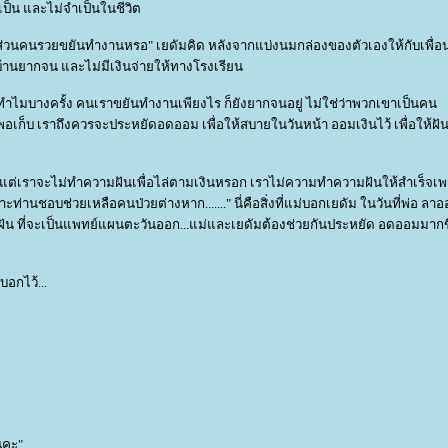
ำเป็น และไม่จำเป็นในชีวิต
นคนรวยขยันทำงานหรอ" เยดัมคิด หลังจากแบ่งนมกล่องของตัวเองให้กับเพื่อนร
่บ้านยากจน และไม่มีเงินจ่ายให้ทางโรงเรียน
ำไมบางครั้ง คนเราขยันทำงานเพียงไร ก็ยังยากจนอยู่ ไม่ใช่ว่าพวกเขาเป็นคน
 พอเก็บ เราถึงควรจะประหยัดอดออม เพื่อให้สบายในวันหน้า ออมเงินไว้ เพื่อให้ฝันท
แต่เราจะไม่ทำความฝันเพื่อไล่ตามเงินหรอก เราไม่ความทำความฝันให้สำเร็จเพ
่านชอบช่วยเหลือคนป่วยต่างหาก......." นี่คือสิ่งที่แม่บอกเยดัม ในวันที่พ่อ ลา
ามฝัน ที่จะเป็นแพทย์แผนตะวันออก...แม่และเยดัมต้องช่วยกันประหยัด อดออมมากข
มบอกไว้...
นคะ"