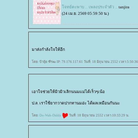
จทย์ตะพาบ ... เพลงประจำตัว ...
tanjira
(24 เม.ย. 2569 05:59:50 น.)
มาส่งกำลังใจให้อีก
ดย: ป้ายุ้ย ฑีรฒ IP: 79.176.117.61 วันที่: 18 มิถุนายน 2552 เวลา:5:50:36
เอาใจช่วยให้มิวมิวเลิกนนมแม่ได้เร็วๆเน้อ
ป.ล. เราใช้ยากวาดปากทานมอ่ะ ได้ผลเหมือนกันนะ
ดย:
Do-Wah-Diddy
วันที่: 18 มิถุนายน 2552 เวลา:10:33:29 น.