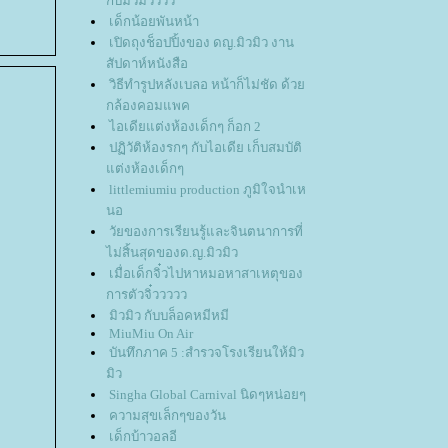
กับมิวมิวววว
เด็กน้อยพันหน้า
เปิดถุงช็อปปิ้งของ ดญ.มิวมิว งาน
สัปดาห์หนังสือ
วิธีทำรูปหลังเบลอ หน้าก็ไม่ชัด ด้ว
กล้องคอมแพค
ไอเดียแต่งห้องเด็กๆ ก็อก 2
ปฏิวัติห้องรกๆ กับไอเดีย เก็บสมบัติ
ต่งห้องเด็กๆ
littlemiumiu production ภูมิใจนำเห
นอ
วัยของการเรียนรู้และจินตนาการที่
ไม่สิ้นสุดของด.ญ.มิวมิว
เมื่อเด็กจิ๋วไปหาหมอหาสาเหตุของ
การตัวจิ๋ววววว
มิวมิว กับบล็อคหมีหมี
MiuMiu On Air
บันทึกภาค 5 :สำรวจโรงเรียนให้มิว
มิว
Singha Global Carnival นิดๆหน่อยๆ
ความสุขเล็กๆของวัน
เด็กบ้าวอลอี