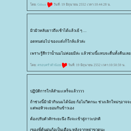
ดย:
Gdnzz
วันที่: 19 มิถุนายน 2552 เวลา:10:44:28 น.
มิวมิวหลับยาวถึงเช้าได้แล้วเย้ ๆ ....
อดทนต่อไป ของแต๋งก็ใกล้แล้วล่ะ
เพราะรู้สึกว่าน้ำนมไม่ค่อยมีล่ะ แล้วช่วงนี้แทบจะตื่นทั้งคืน
ดย:
ครอบครัวตัวน้อ
วันที่: 19 มิถุนายน 2552 เวลา:10:50:59 น.
ปฏิบัติการใกล้สำมะเหร็จแล้วววว
ถ้าช่วงนี้มิวมิวกินนมได้น้อย ก้อไม่วิตกนะ ช่วงเลิกใหม่ๆอาจ
ต่พอหิวจะยอมกินข้าวเอง
ต้องปรับตัวสักระยะนึง ถึงจะเข้าสู่ภาวะปกติ
(ของพี่ต้นฝนก้อเป็นเดือน หลังจากหย่าขวดนะ