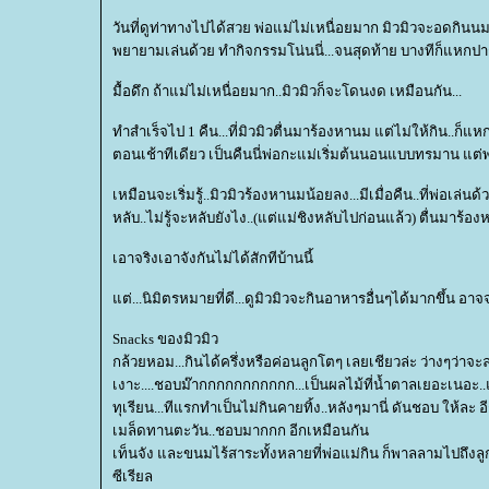
วันที่ดูท่าทางไปได้สวย พ่อแม่ไม่เหนื่อยมาก มิวมิวจะอดกินน
พยายามเล่นด้วย ทำกิจกรรมโน่นนี่...จนสุดท้าย บางทีก็แหกปาก จ
มื้อดึก ถ้าแม่ไม่เหนื่อยมาก..มิวมิวก็จะโดนงด เหมือนกัน...
ทำสำเร็จไป 1 คืน...ที่มิวมิวตื่นมาร้องหานม แต่ไม่ให้กิน..
ตอนเช้าทีเดียว เป็นคืนนี่พ่อกะแม่เริ่มต้นนอนแบบทรมาน แต
เหมือนจะเริ่มรู้..มิวมิวร้องหานมน้อยลง...มีเมื่อคืน..ที่พ่อ
หลับ..ไม่รู้จะหลับยังไง..(แต่แม่ชิงหลับไปก่อนแล้ว) ตื่นมาร้อ
เอาจริงเอาจังกันไม่ได้สักทีบ้านนี้
ต่...นิมิตรหมายที่ดี...ดูมิวมิวจะกินอาหารอื่นๆได้มากขึ้น อ
Snacks ของมิวมิว
กล้วยหอม...กินได้ครึ่งหรือค่อนลูกโตๆ เลยเชียวล่ะ ว่างๆว่าจะล
เงาะ....ชอบม๊ากกกกกกกกกกก...เป็นผลไม้ที่น้ำตาลเยอะเนอะ..
ทุเรียน...ทีแรกทำเป็นไม่กินคายทิ้ง..หลังๆมานี่ ดันชอบ ให้ละ อี
เมล็ดทานตะวัน..ชอบมากกก อีกเหมือนกัน
เท็นจัง และขนมไร้สาระทั้งหลายที่พ่อแม่กิน ก็พาลลามไปถึงลูก
ซีเรียล