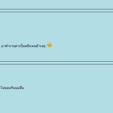
เลย..มาทำงานตาเป็นหมีแพนด้าเลย..
จะไม่ยอมกินนมอื่น