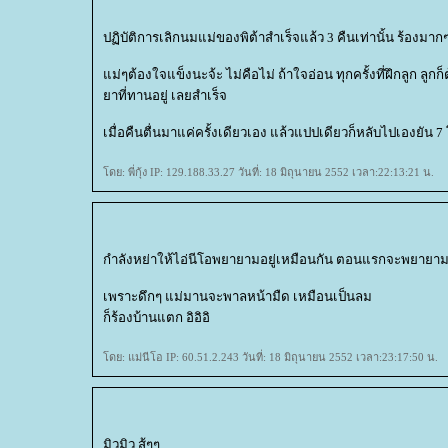
ปฏิบัติการเลิกนมแม่ของพิต้าสำเร็จแล้ว 3 คืนเท่านั้น ร้องมา
ม่ๆต้องใจแข็งนะจ้ะ ไม่คือไม่ ถ้าใจอ่อน ทุกครั้งที่ฝึกลูก ลูกก
าที่ทานอยู่ เลยสำเร็จ
เมื่อคืนตื่นมาแค่ครั้งเดียวเอง แล้วแปปเดียวก็หลับไปเองยัน 7
ดย: พี่กุ้ง IP: 129.188.33.27 วันที่: 18 มิถุนายน 2552 เวลา:22:13:21 น.
กำลังหย่าให้ไอ่นีโอพยายามอยู่เหมือนกัน ตอนแรกจะพยายา
เพราะดึกๆ แม่มานจะพาลหน้ามืด เหมือนเป็นลม
ก็ร้องบ้านแตก อิอิอิ
ดย: แม่นีโอ IP: 60.51.2.243 วันที่: 18 มิถุนายน 2552 เวลา:23:17:50 น.
มิวมิว สุ้ๆๆ