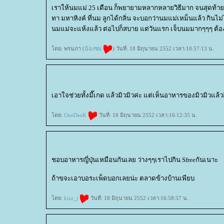
เราให้นมแม่ 25 เดือน ก็พยายามหลากหลายวิธีมาก จนสุดท้ายม
ทา มหาหิงค์ ที่นม ลูกได้กลิ่น จะบอกว่านมแม่เหม็นแล้ว กินไม
นมแม่จะแห้งแล้ว ต่อไปก็สบาย แต่วันแรก เจ็บนมมากๆๆๆ ต้
ดย: พรนภา (
น้องชม
) วันที่: 18 มิถุนายน 2552 เวลา:10:57:13 น.
เอาใจช่วยทั้งมี๊เกด แล้วมิวมิวค่ะ แต่เห็นอาหารของมิวมิว
ดย:
OneDeeK
วันที่: 18 มิถุนายน 2552 เวลา:16:12:35 น.
ชอบอาหารญี่ปุ่นเหมือนกันเลย ว่างๆๆเราไปกิน Sfreeกันเนาะ
ถ้าขจะเอาบอระเพ็ดบอกเลยน่ะ ตลาดข้างบ้านเพียบ
ดย:
kizz_j
วันที่: 18 มิถุนายน 2552 เวลา:16:58:57 น.