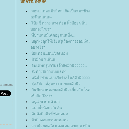
บทความทั้งหมด
มอม...เดอะ มิวสิคัล เกิดเป็นหมาข้าง
ถะน๊นนนนน~
ป้ง ชี้ กลาง นาง ก้อย นิ้วน้อยๆ นั้น
บอกอะไรเรา
ที่บ้านฉันมีเด็กอยู่คนหนึ่ง.....
ปลูกฝังลูกให้เรียนรู้เรื่องการออมเงิน
อย่างไร?
ปิดเทอม...ยันเปิดเทอม
มิวมิวมาแล้นน
อัพเดทกรุบกริบ เจ้าลิงมิวมิววววว...
ส่งท้ายปีเก่าแบบเลทๆ
หนีน้ำท่วมแบบเริงร่าสไตล์มิวมิวววว
สุดสัปดาห์สุดหรรษาของมิวมิว
comments
บันทึกหาหมอของมิวมิว เกี่ยวกับ โรค
เท้าบิด Toe-in
หนู 4 ขวบ แล้วค่า
มวน้ำน้อย อ๋น อ๋น...
คิดถึงมิวมิวที่ซู๊ดดดดด
มิวมิวจอมกวนนนนนน
สาวน้อยสดใส แสงแดด สายลม กลิ่น