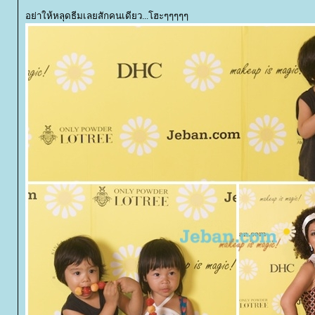
อย่าให้หลุดธีมเลยสักคนเดียว...โฮะๆๆๆๆๆ