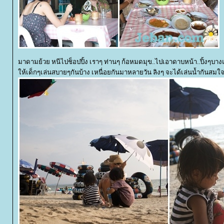
มาดามย้วย หนีไปช็อปปิ้ง เราๆ ท่านๆ ก้อหมดมุข..ไปเอาดาบหน้า..ปิ้งๆบาง
ห้เด็กๆเล่นสบายๆกันบ้าง เหนื่อยกันมาหลายวัน ลิงๆ จะได้เล่นน้ำกันสม