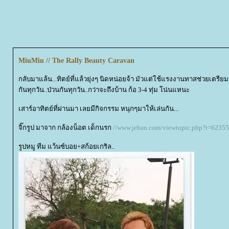
MiuMiu // The Rally Beauty Caravan
กลับมาแล้น...ทิตย์ที่แล้วยุ่งๆ นิดหน่อยจ้า มัวแต่ใช้แรงงานทาสช่วยเตร
กันทุกวัน..ป่วนกันทุกวัน..กว่าจะถึงบ้าน ก้อ 3-4 ทุ่ม โน่นแหนะ
เสาร์อาทิตย์ที่ผ่านมา เลยมีกิจกรรม หนุกๆมาให้เล่นกัน...
จิ๊กรูป มาจาก กล้องน็อต เด็กนรก
//www.jeban.com/viewtopic.php?t=62355
รูปหมู ทีม แว้นซ์บอย+สก้อยเกริล..