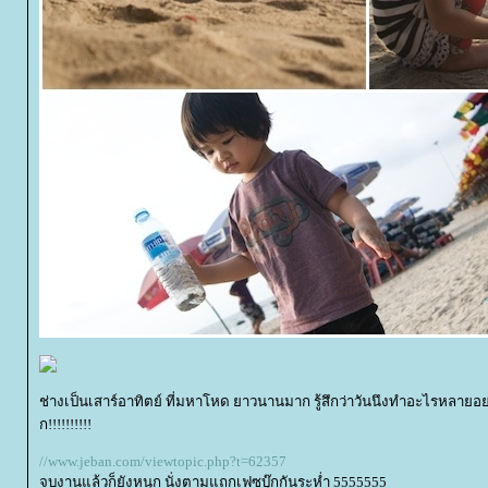
ช่างเป็นเสาร์อาทิตย์ ที่มหาโหด ยาวนานมาก รู้สึกว่าวันนึงทำอะไรหลา
ก!!!!!!!!!!
//www.jeban.com/viewtopic.php?t=62357
จบงานแล้วก็ยังหนุก นั่งตามแถกเฟซบุ๊กกันระห่ำ 5555555