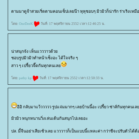
ตามมาดูจ้าสวยเริ่ดตามคอนเซ็ปเลยน๊า หุหุชอบๆ มิวมิวก็น่ารัก ร่าเริงเห
ดย:
OneDeeK
วันที่: 17 พฤศจิกายน 2552 เวลา:12:46:25 น.
น่าสนุกจัง เห็นแวววาวด้ว
ชอบรูปมิวมิวทำหน้าเซ็งอะ ได้ใจจริง ๆ
สาว ๆ เปรี้ยวจี๊ดกันทุกคนเล
ดย:
pathy kp
วันที่: 17 พฤศจิกายน 2552 เวลา:12:50:33 น.
อิอิ กลับมาแว้ววววว รูปแจ่มมากๆ เลยบ้านนี้อะ เปรี้ยว ซ่าส์กันทุกคนเ
มิวมิว หนุกหนานวิ่งเล่นเต้นกันสนุกไปเลยอะ
ปล. มี้จีนอย่าเสียเซ้วเลย แวววาวก็เป็นแบบนี้แหละค่า กว่าชีจะปรับตัวได้ต้