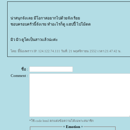
น่าสนุกจังเลย มีโอกาสอยากไปด้วยจังเร้
ชอบครอบครัวนี้จังเรย ทำอะไรก็ดู แฮปปี้ ไปโม้ดด
มิว มิว ดูโตเป็นสาวแล้วน่ะค่ะ
ดย: มี๊น้องพราว IP: 124.122.74.111 วันที่: 21 พฤศจิกายน 2552 เวลา:21:47:42 น.
ชื่อ :
Comment :
*ใช้ code html ตกแต่งข้อความได้เฉพาะสมาชิก
+
Emotion
+