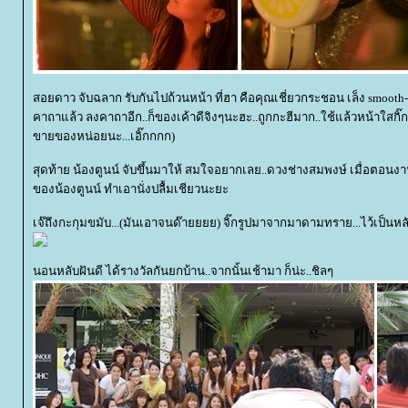
สอยดาว จับฉลาก รับกันไปถ้วนหน้า ที่ฮา คือคุณเชี่ยวกระชอน เล็ง smoot
คาถาแล้ว ลงคาถาอีก..ก็ของเค้าดีจิงๆนะฮะ..ถูกกะฮีมาก..ใช้แล้วหน้าใสกิ๊
ขายของหน่อยนะ...เอิ๊กกกก)
สุดท้าย น้องตูนน์ จับขึ้นมาให้ สมใจอยากเลย..ดวงช่างสมพงษ์ เมื่อตอนงา
ของน้องตูนน์ ทำเอานั่งปลื้มเชียวนะยะ
เจ๊ถึงกะกุมขมับ...(มันเอาจนด๊ายยยย) จิ๊กรูปมาจากมาดามทราย...ไว้เป็น
นอนหลับฝันดี ได้รางวัลกันยกบ้าน..จากนั้นเช้ามา ก็น่ะ..ชิลๆ