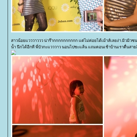
สาวน้อยแวววาววว น่าร๊ากกกกกกกกกก แต่ไม่ค่อยได้เม้าส์เลยง่า.มิวมิวซน
น้ำ นึกได้อีกที พี่บัวกะแวววาว นอนไปซะแล้น แถมตอนเช้าบ้านเราตื่นสายอ