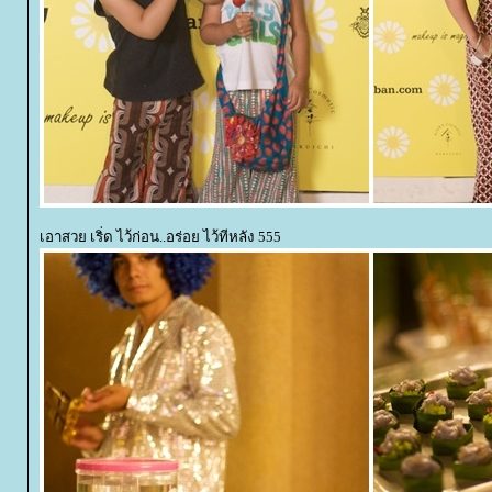
เอาสวย เริ่ด ไว้ก่อน..อร่อย ไว้ทีหลัง 555