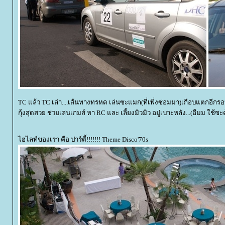
TC แล้ว TC เล่า....เส้นทางทรหด เล่นซะแมก(ที่เพิ่งซ่อมมา)เกือบแตกอีกรอ
กุ้งสุดสวย ช่วยเล่นเกมส์ หา RC และ เลี้ยงมิวมิว อยู่เบาะหลัง...(อืมม ใช้ซะ
ไฮไลท์ของเรา คือ ปาร์ตี้!!!!!!! Theme Disco'70s