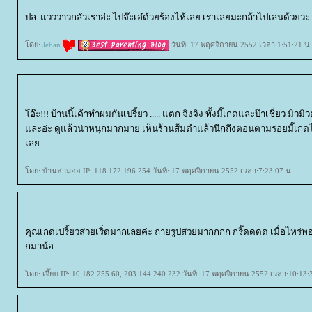
ปล. แวววาวกลัวเราอ่ะ ไปจ๊ะเอ๋ด้วยร้องไห้เลย เราเลยมะกล้าไปเล่นด้วยว่ะ
ดย:
Jeban
วันที่: 17 พฤศจิกายน 2552 เวลา:1:51:21 น.
อ๊ะ!!! บ้านนี้เค้าทำผมกันเปรี้ยว ..... แตก จิงจิง ทั้งมี๊เกดและป๊าเชี่ยว มิว
ละอ่ะ ดูแล้วน่าหนุกมากมาย เห็นร้านส้มตำแล้วนึกถึงตอนตามรอยมี๊เกดไ
เล
ดย: บ้านสามออ IP: 118.172.196.254 วันที่: 17 พฤศจิกายน 2552 เวลา:7:23:07 น.
คุณเกดเปรี้ยวสวยเริ่ดมากเลยค่ะ ถ่ายรูปสวยมากกกก กรี๊ดดดด เมื่อไห
กมาน้อ
ดย: เจี๊ยบ IP: 10.182.255.60, 203.144.240.232 วันที่: 17 พฤศจิกายน 2552 เวลา:10:13: