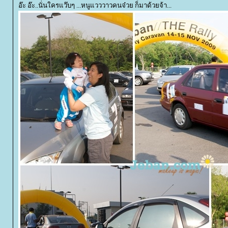
อ๊ะ อ๊ะ..นั่นใครแว๊บๆ ...หนูแวววาวคนจ๋วย ก็มาด้วยจ้า...