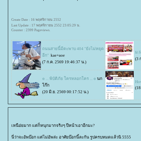
Create Date : 16 พฤศจิกายน 2552
Last Update : 17 พฤศจิกายน 2552 23:05:29 น.
Counter : 2399 Pageviews.
ถนนสายนี้มีตะพาบ 404 "ยังไม่หยุด
ม.6
อีก"
kae+aoe
(3 
(7 ก.ค. 2569 19:46:37 น.)
๏ ... พิบัติภัย ใครหลอกใคร ... ๏
นก
How
ก๊ก
(18
(20 มิ.ย. 2569 00:17:52 น.)
เหนือ่ยมาก แต่ก็หนุกมากจริงๆ ปีหน้าเอาอีกมะ?
นี่ว่าจะอัพบ๊อก แต่ไม่อัพล่ะ อาศัยบ๊อกนี้ละกัน รูปครบหมดแล้วนิ 5555