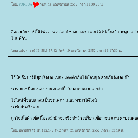
ดย:
PORBUA
วันที่: 19 พฤศจิกายน 2552 เวลา:11:30:26 น.
อิจฉาเว้ย ปาร์ตี้ฮิโซววว พวกโลวโซวอย่างเรา เลยได้ไปเลี้ยงวัว กะดูดได
ไม่แพ้กัน
ดย: แม่ปลาวาฬ IP: 58.9.57.42 วันที่: 19 พฤศจิกายน 2552 เวลา:16:17:30 น.
อ้โห ธีมปาร์ตี้สุดเริ่ดเลยเนอะ แต่งตัวกันได้ย้อนยุค สวยกันจังเลยค๊า
น่าหายเหนื่อยเนอะ งานดูแฮปปี้ สนุกสนานมากเลยจ้า
ไฮไลท์ที่ชอบน่าจะเป็นชุดเด็กๆ เนอะ หามาได้ไงนี่
น่ารักกันจริงเล
ถูกใจเสื้อผ้า เซ็ตนี้ของมิวมิวซะจริง น่ารัก เปรี้ยว เซี้ยว ซน แก่น ครบรสพ
ดย: ปลายดินสอ IP: 112.142.47.2 วันที่: 21 พฤศจิกายน 2552 เวลา:7:03:19 น.