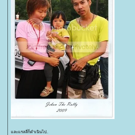
ละแรลลี่ก็ดำเนินไป..