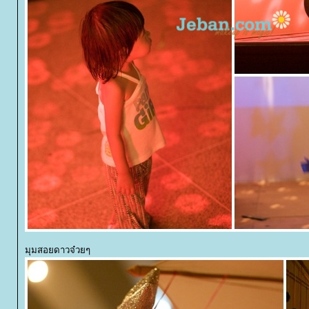
มุมสอยดาวจ๋วยๆ