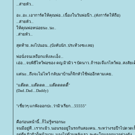
...ส่ายหัว...
อะ..อะ..เอาการ์ดให้คุณพ่อ...เนื่องในวันพ่อน๊า...(ส่งการ์ดให้ถือ)
...ส่ายหัว...
ห้คุณพ่อหน่อยนะ..นะ..
..ส่ายหัว...
สุดท้าย..ลงไปนอน...(บังคับนัก..ประท้วงซะเลย)
พ่อนั่งจนเหงือกแห้งละเอ็ง...
เอ่อ....จบพิธีไหว้พ่อของ ดญ.มิวมิว ฯ บัดนาว..ถ้ารอเจ๊แกไหว้พ่อ..สงสัยเ
ต่นะ...ถึงจะไม่ไหว้ กลับมาบ้านก็จิกหัวใช้พ่ออีกตามเคย..
"แต๊ดด...แต๊ดดด.....แต๊ดดดดดี้"
(Dad..Dad....Daddy)
"เชี่ยวๆ แกฟังออกปะ..ว่ามิวเรียก....55555"
คือก่อนหน้านี้...ก็ไม่รู้หรอกนะ
จนมีอยู่ที...เรากะมิว..นอนรออยู่ในรถกันสองคน...ระหว่างรอป๊าไปดวดเบี
อยู่ดีๆ มิวมิวก็หน้าบาน..มองไปด้านหลังเรา..ละตะโกนออกมาอย่างดัง