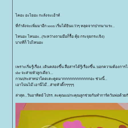
ไคอะ อะไยอะ กะลังจะเอ้าท์
ที่กำลังจะเพิ่มมาอีก soon เริ่มได้ยินแว่วๆ หลุดจากปากมาแระ...
ไหนอะ ไหนอะ...(ระหว่างถามมือก็รื้อ คุ้ย กระจุยกระเจิง)
บางทีก็ ไปไหนอะ
เพราะเริ่มรู้เรื่อง..เดินคล่องขึ้น สื่อสารได้รู้เรื่องขึ้น..บอกความต้อง
she จะส่ายหัวลูกเดียว....
กวนประสาทน่าโดดเตะตูดมากกกกกกกกกกกกอะ ช่วงนี้...
เอาโน่นไม๊ เอานี่ไม๊....ส่ายหัวดิ๊กๆๆๆๆ
ล่าสุด...วันอาทิตย์ ไปรร. ละคุณแม่กะคุณลูกช่วยกันทำการ์ดวันพ่อด้วยกั