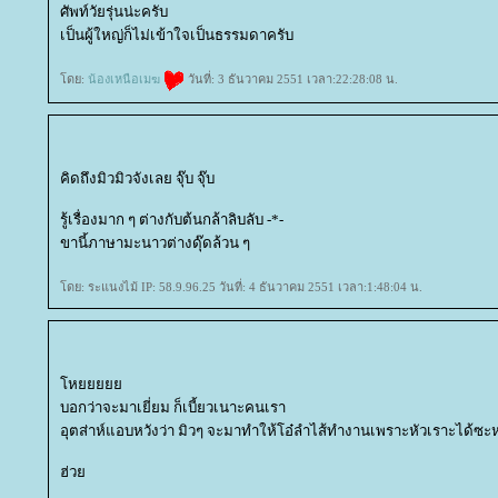
ศัพท์วัยรุ่นน่ะครับ
เป็นผู้ใหญ่ก็ไม่เข้าใจเป็นธรรมดาครับ
ดย:
น้องเหนือเมฆ
วันที่: 3 ธันวาคม 2551 เวลา:22:28:08 น.
คิดถึงมิวมิวจังเลย จุ๊บ จุ๊บ
รู้เรื่องมาก ๆ ต่างกับต้นกล้าลิบลับ -*-
ขานี้ภาษามะนาวต่างดุ๊ดล้วน ๆ
ดย: ระแนงไม้ IP: 58.9.96.25 วันที่: 4 ธันวาคม 2551 เวลา:1:48:04 น.
ห
บอกว่าจะมาเยี่ยม ก็เบี้ยวเนาะคนเรา
อุตส่าห์แอบหวังว่า มิวๆ จะมาทำให้โอ๋ลำไส้ทำงานเพราะหัวเราะได้ซ
ฮ่ว