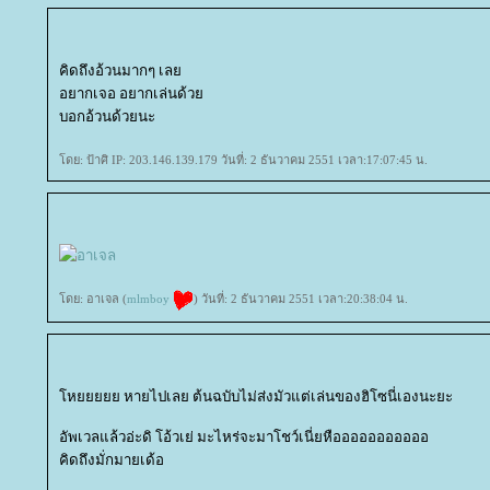
คิดถึงอ้วนมากๆ เล
อยากเจอ อยากเล่นด้ว
บอกอ้วนด้วยนะ
ดย: ป้าศิ IP: 203.146.139.179 วันที่: 2 ธันวาคม 2551 เวลา:17:07:45 น.
ดย: อาเจล (
mlmboy
) วันที่: 2 ธันวาคม 2551 เวลา:20:38:04 น.
หยยยยย หายไปเลย ต้นฉบับไม่ส่งมัวแต่เล่นของฮิโซนี่เองนะยะ
อัพเวลแล้วอ่ะดิ โอ้วเย่ มะไหร่จะมาโชว์เนี่ยหือออออออออออ
คิดถึงมั่กมายเด้อ