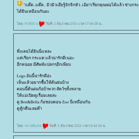
"แต๊ด..แต๊ด.. มิวมิวเอ๊ยรู้จักจิกหัว..เอ้ย!!เรียกคุณพ่อได้แล้ว ช่างก
ได้ยินเหมือนกันอะ
ดย:
PORBUA
วันที่: 2 ธันวาคม 2551 เวลา:7:04:28 น.
พึ่งเคยได้ยินนี่แหละ
ต่เรียก กระแต แล้วน่ารักดีเนอะ
อีกหน่อย มีศัพท์แปลกๆอีกเพียบ
Lego อันนี้น่ารักดีอ่ะ
เห็นแล้วอยากซื้อให้ต้นฝนบ้าง
ตอนนี้ต้นฝนก้อบ้าพวก สัตว์ๆทั้งหลา
ห้แม่เปิดดูเรื่อยเลยล่ะ
ดู Ben&Bella ก้อชอบตอน Zoo นี่เหมือนกัน
ดูทู้กคืนเลยค๊า
ดย:
ปลายดินสอ
วันที่: 2 ธันวาคม 2551 เวลา:9:42:16 น.