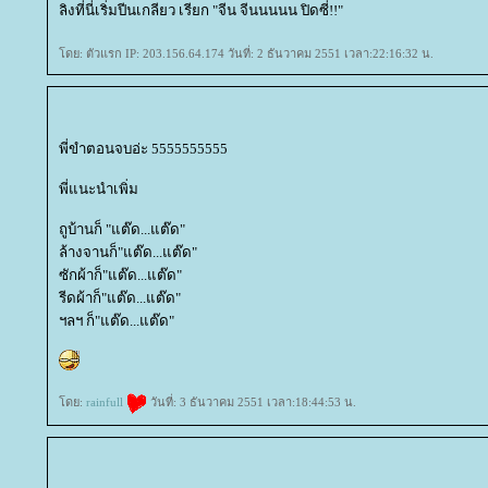
ลิงที่นี่เริ่มปีนเกลียว เรียก "จีน จีนนนนน ปิดซี่!!"
ดย: ตัวแรก IP: 203.156.64.174 วันที่: 2 ธันวาคม 2551 เวลา:22:16:32 น.
พี่ขำตอนจบอ่ะ 5555555555
พี่แนะนำเพิ่ม
ถูบ้านก็ "แต๊ด...แต๊ด"
ล้างจานก็"แต๊ด...แต๊ด"
ซักผ้าก็"แต๊ด...แต๊ด"
รีดผ้าก็"แต๊ด...แต๊ด"
ฯลฯ ก็"แต๊ด...แต๊ด"
ดย:
rainfull
วันที่: 3 ธันวาคม 2551 เวลา:18:44:53 น.