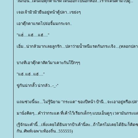
วันก่อน...เดินถือตุก๊ตาแรด เดินออกไปนอกห้อง...เราก็เดินตามไปดู...
เจอเจ้ามิวมิวยืนอยู่หน้าตู้ปลา...เขย่งๆ
เอาตุ๊กตาแรดไปจ่อจิ้มมกระจก..
"แฮ่่.....แฮ่.....แฮ่....."
เอิ่ม...น่ากลัวมากเลยลูกรัก....ปลาว่ายน้ำหนีแรดกันกระเจิง....(หลอกปลา
บางทีเอาตุ๊กตาสัตว์มาเคาะกันโป๊กๆๆ
"แฮ่..แฮ่...แฮ่....."
ขู่กันน่ากลั๊ว น่ากลัว...-_-''
ถมช่วงนี้นะ....ไม่รู้นิยาม "กระแต" ของปีหน้า ป้านี....จะเอาอยู่หรือเปล่า
มานั่งคิดๆ....คำว่ากระแต ที่เค้าไว้เรียกเด็กๆ แบบเอ็นดูๆ เวลามันกระ
(รู้จักมะคำนี้....เพิ่งเคยได้ยินจากป้าเค้านี่ละ...ถ้าใครไม่เคยได้ยิน ก็
กัน..ศัพท์เฉพาะท้องถิ่น...555555)