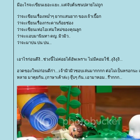
มีอะไรจะเขียนเยอะแยะ..แต่จับต้นชนปลายไม่ถูก
ว่าจะเขียนเรื่องหม่ำๆ ยากแสนยาก ของเจ้าเบื๊อก
ว่าจะเขียนเรื่องกระดานร้อยช่อง
ว่าจะเขียนเห่อไอเท่มใหม่ของคุณลูก
ว่าจะแอบมานินทา ดญ. มิวมิว..
ว่าจะมาบ่น บ่น บ่น...
เอาไรก่อนดีงิ...ช่วงนี้ไม่ค่อยได้อัพเพราะ ไม่มีคอมใช้..งุงิงุงิ...
อวดของใหม่ก่อนดีก่า....เจ้ามิวมิวชอบเล่นมากกกก ต่อไม่เป็นหรอกนะ แต่
หลาย มาคุยกัน..(ภาษาเค้าล่ะ) จุ๊บๆ กัน..เอามาหอม...ร๊ากกก...