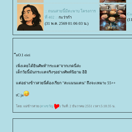
:: ถนนสายนี้มีตะพาบ โครงการ
Co
ที่ 402 ::
กะว่าก๋า
(1
(31 พ.ค. 2569 01:06:03 น.)
ืnO.1 eiei
เพิ่งเคยได้ยินศัพท์"กระแต"จากเกดนี่ล่ะ
เด็กวัยนี้มันกระแตจริงๆอย่างศัพท์นิยาม อิอิ
ต่อย่างข้าวสวยนี่ต้องเรียก "สะแมนแตน" ถึงจะเหมาะ 55++
tC ja
ดย: แม่ข้าวสวย (
ดวงขวัญ
) วันที่: 2 ธันวาคม 2551 เวลา:5:18:35 น.