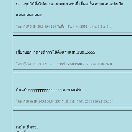
ปล. สรุป ไส้ติ่งไม่สองแสนนะแก งานนี้ เบ็ดเสร็จ สามแสนแปดเว๊
ต๊ดดดดดดดด
ดย: ตัวที่ 3 IP: 58.8.194.114 วันที่: 4 ธันวาคม 2551 เวลา:13:31:49 น.
เชี่ยวบอก..กุตายดีกว่า ไส้ติ่งสามแสนแปด...5555
ดย: กุ๊ดจัง IP: 124.121.95.108 วันที่: 5 ธันวาคม 2551 เวลา:0:04:36 น.
ต้นฉบับๆๆๆๆๆๆๆๆๆๆๆๆๆๆๆๆ มาทวงเฟร้
ดย: ตัวแรก IP: 203.156.64.237 วันที่: 5 ธันวาคม 2551 เวลา:1:55:30 น.
เหม็นเค็มๆว่ะ