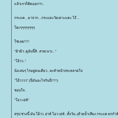
ล้วเราก็คิดออกว่า..
กระแต....มาจาก....กระแดะวัยเตาะแตะ ไง๊....
ฮะๆๆๆๆๆๆๆๆ
ช่เลย!!!!!
"มิวมิว..ดูอันนี้สิ...สวยเนาะ..."
"โอ้วว.."
นั่งเล่นๆ ไรอยู่คนเดียว...ละทำหน้าประหลาดใจ
"โอ้วววว" (นี่มันอะไรกันนี่!!!!!)
ชอบใจ..
"โอว เย่ห์"
สรุป ช่วงนี้ มัน โอ้วว..อ่าห์ โอว เย่ห์...ทั้งวัน..(ด้วยน้ำเสียง กระแต ยกกำล