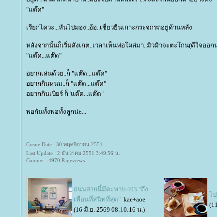
"แต๊ด"
เรียกไควะ...หันไปมอง..อ้อ..เชี่ยวยืนเกาะกระจกรถอยู่ด้านหลัง
หลังจากนั้นก็เริ่มสังเกต..เวลาเห็นพ่อโผล่มา..มิวมิวจะตะโกน(ดีใจออ
"แต๊ด...แต๊ด"
อยากเล่นด้วย..ก็ "แต๊ด...แต๊ด"
อยากกินหนม..ก็ "แต๊ด...แต๊ด"
อยากกินเบียร์ ก็"แต๊ด...แต๊ด"
พอกันทั้งพ่อทั้งลูกน่ะ...
Create Date : 30 พฤศจิกายน 2551
Last Update : 2 ธันวาคม 2551 3:49:56 น.
Counter : 4970 Pageviews.
ถนนสายนี้มีตะพาบ 403 "ถึง
ไป
เพื่อนที่สนิทที่สุด"
kae+aoe
(1
(16 มิ.ย. 2569 08:10:16 น.)