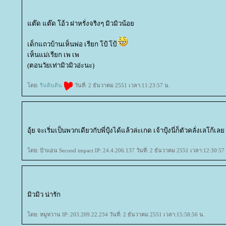
ต๊ด แต๊ด โอ้ว ฝาหรั่งจริงๆ มิวมิวน้อ
เด็กแถวบ้านเห็นพ่อ เรียก โป้ โป้
เห็นแม่เรียก เพ เพ
(ตอนวัยเท่ามิวมิวอ่ะนะ)
ดย:
รินตินติน
วันที่: 2 ธันวาคม 2551 เวลา:11:23:57 น.
อุ้ย จะเริ่มเป็นพวกเดียวกับพี่ปุ้งได้แล้วล่ะเกด เจ้าปุ้งนี่ก็ตัวคลั่งเลโก้เล
ดย: ป้าแอน Second impact IP: 24.4.206.137 วันที่: 2 ธันวาคม 2551 เวลา:12:30:57
มิวมิว น่ารัก
ดย: หมูหวาน IP: 203.209.22.234 วันที่: 2 ธันวาคม 2551 เวลา:15:58:56 น.