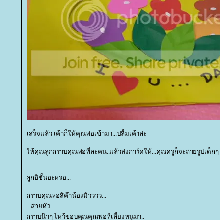
เสร็จแล้ว เค้าก็ให้คุณพ่อเข้ามา...ปลื้มเค้าล่ะ
ห้คุณลูกกราบคุณพ่อที่ละคน..แล้วส่งการ์ดให้...คุณครูก็จะถ่ายรูปเด็กๆ 
ลูกอิชั้นอะหรอ...
กราบคุณพ่อสิค๊าน้องมิวววว...
...ส่ายหัว...
กราบน๊าๆ ไหว้ขอบคุณคุณพ่อที่เลี้ยงหนูมา..