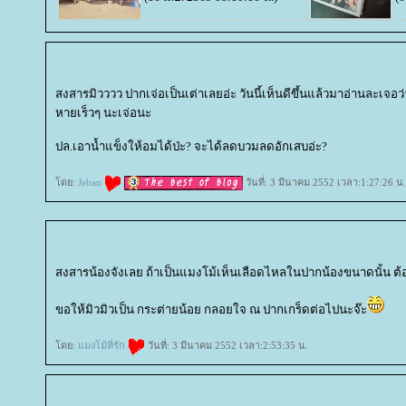
สงสารมิวววว ปากเจ่อเป็นเต่าเลยอ่ะ วันนี้เห็นดีขึ้นแล้วมาอ่านละเจอว
หายเร็วๆ นะเจ่อนะ
ปล.เอาน้ำแข็งให้อมได้ป่ะ? จะได้ลดบวมลดอักเสบอ่ะ?
ดย:
Jeban
วันที่: 3 มีนาคม 2552 เวลา:1:27:26 น.
สงสารน้องจังเลย ถ้าเป็นแมงโม้เห็นเลือดไหลในปากน้องขนาดนั้น ต้
ขอให้มิวมิวเป็น กระต่ายน้อย กลอยใจ ณ ปากเกร็ดต่อไปนะจ๊ะ
ดย:
มงโม้ที่รัก
วันที่: 3 มีนาคม 2552 เวลา:2:53:35 น.