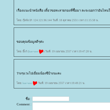
เรื่องแนะนำหนังสือ เดี๋ยวขอทะลายกองที่ซื้อมา ละจะบอกว่าอันไหนใช
ดย: กุ๊ดจัง IP: 124.121.96.144 วันที่: 18 ตุลาคม 2551 เวลา:11:15:58 น.
ขอบคุณข้อมูลดีๆค่ะ
ดย: มี๊เก๋ (
kae+aoe
) วันที่: 19 เมษายน 2557 เวลา:19:47:20 น.
ว่างๆแวะไปเยี่ยมน้องซีบ้างนะคะ
ดย:
kae+aoe
วันที่: 19 เมษายน 2557 เวลา:19:49:21 น.
ชื่อ :
Comment :