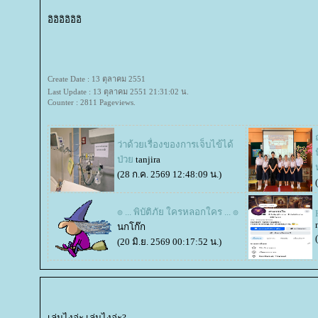
อิอิอิอิอิอิ
Create Date : 13 ตุลาคม 2551
Last Update : 13 ตุลาคม 2551 21:31:02 น.
Counter : 2811 Pageviews.
ว่าด้วยเรื่องของการเจ็บไข้ได้
ป่ว
tanjira
(28 ก.ค. 2569 12:48:09 น.)
๏ ... พิบัติภัย ใครหลอกใคร ... ๏
นกโก๊ก
(20 มิ.ย. 2569 00:17:52 น.)
เล่นไงอ่ะ เล่นไงอ่ะ?