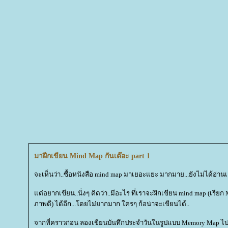
มาฝีกเขียน Mind Map กันเต๊อะ part 1
จะเห็นว่า..ซื้อหนังสือ mind map มาเยอะแยะ มากมาย...ยังไม่ได้อ่านเล
ต่อยากเขียน..นั่งๆ คิดว่า..มีอะไร ที่เราจะฝึกเขียน mind map (เรียก 
ภาพดี) ได้อีก...โดยไม่ยากมาก ใครๆ ก้อน่าจะเขียนได้..
จากที่คราวก่อน ลองเขียนบันทึกประจำวันในรูปแบบ Memory Map ไปแ