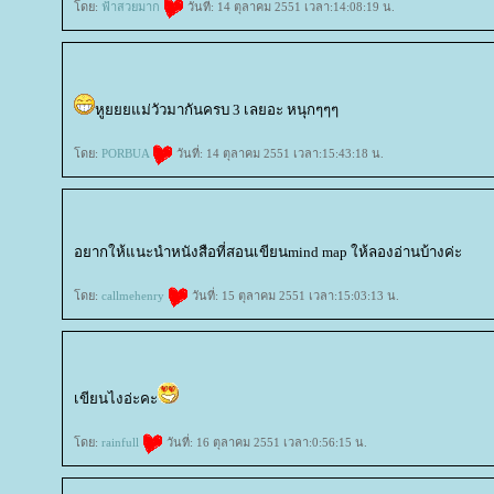
ดย:
ฟ้าสวยมาก
วันที่: 14 ตุลาคม 2551 เวลา:14:08:19 น.
หูยยยแม่วัวมากันครบ 3 เลยอะ หนุกๆๆๆ
ดย:
PORBUA
วันที่: 14 ตุลาคม 2551 เวลา:15:43:18 น.
อยากให้แนะนำหนังสือที่สอนเขียนmind map ให้ลองอ่านบ้างค่ะ
ดย:
callmehenry
วันที่: 15 ตุลาคม 2551 เวลา:15:03:13 น.
เขียนไงอ่ะคะ
ดย:
rainfull
วันที่: 16 ตุลาคม 2551 เวลา:0:56:15 น.