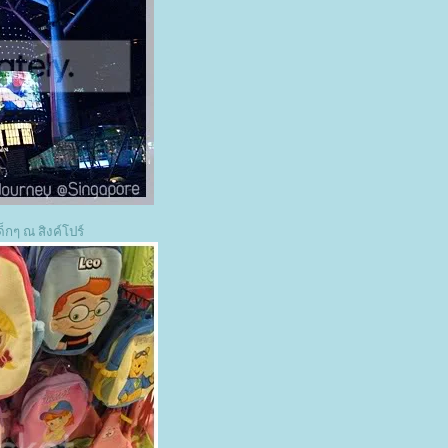
็กๆ ณ สิงค์โปร์