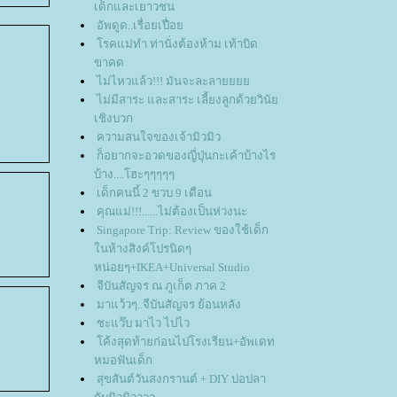
เด็กและเยาวชน
อัพดูด..เรื่อยเปื่อ
รคแม่ทำ ท่านั่งต้องห้าม เท้าบิด
ขาคด
ไม่ไหวแล้ว!!! มันจะละลา
ไม่มีสาระ และสาระ เลี้ยงลูกด้วยวินั
เชิงบวก
ความสนใจของเจ้ามิวมิว
ก็อยากจะอวดของญี่ปุ่นกะเค้าบ้างไร
บ้าง....โฮะๆๆๆๆๆ
เด็กคนนี้ 2 ขวบ 9 เดือน
คุณแม่!!!......ไม่ต้องเป็นห่วงนะ
Singapore Trip: Review ของใช้เด็ก
นห้างสิงค์โปรนิดๆ
หน่อยๆ+IKEA+Universal Studio
จีบันสัญจร ณ ภูเก็ต ภาค 2
มาแว้วๆ..จีบันสัญจร ย้อนหลัง
ชะแว๊บ มาไว ไปไว
ค้งสุดท้ายก่อนไปโรงเรียน+อัพเดท
หมอฟันเด็ก
สุขสันต์วันสงกรานต์ + DIY บ่อปลา