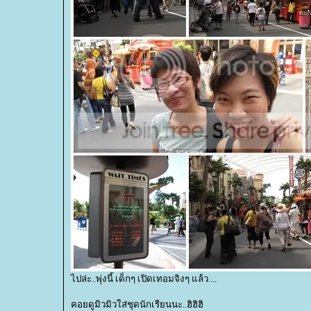
ไปล่ะ..พุ่งนี้ เด็กๆ เปิดเทอมจิงๆ แล้ว....
คอยดูมิวมิวใส่ชุดนักเรียนนะ..ฮิฮิฮิ