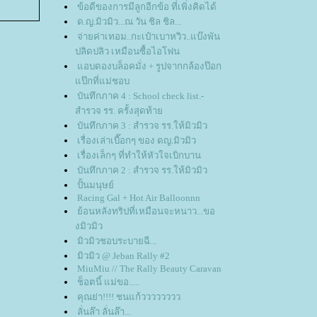
ข้อดีของการมีลูกอีกข้อ ที่เพิ่งคิดได้
ด.ญ.มิวมิว...ณ วัน ชิล ชิล...
จ่ายค่าเทอม..กะเป๋าเบาหวิว..แบ๊งพัน
ปลิดปลิว เหมือนซื้อไอโฟน
อบดองบล็อคมั่ง + รูปจากกล้องป๊อก
ป๊กที่แม่ชอบ
บันทึกภาค 4 : School check list.-
สำรวจ รร. ครั้งสุดท้า
บันทึกภาค 3 : สำรวจ รร.ให้มิวมิว
เรื่องเล่าเบื๊อกๆ ของ ดญ.มิวมิว
เรื่องเล็กๆ ที่ทำให้หัวใจเบิกบาน
บันทึกภาค 2 : สำรวจ รร.ให้มิวมิว
ปั้นมนุษย์
Racing Gal + Hot Air Balloonnn
้อนหลังทริปที่เหมือนจะหนาว...ขอ
งมิวมิว
มิวมิวชอบระบายฉี...
มิวมิว @ Jeban Rally #2
MiuMiu // The Rally Beauty Caravan
ช็อตนี้ แม่ขอ.....
คุณย่า!!!! ชนแก้วววววววว
ลั่นล๊า ลั่นล๊า...