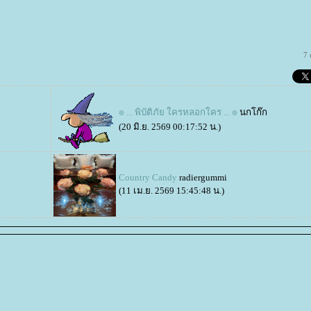
7
๏ ... พิบัติภัย ใครหลอกใคร ... ๏
นกโก๊ก
(20 มิ.ย. 2569 00:17:52 น.)
Country Candy
radiergummi
(11 เม.ย. 2569 15:45:48 น.)