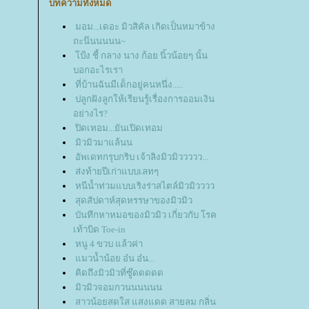
บทความทั้งหมด
มอม...เดอะ มิวสิคัล เกิดเป็นหมาข้าง
ถะน๊นนนนน~
ป้ง ชี้ กลาง นาง ก้อย นิ้วน้อยๆ นั้น
บอกอะไรเรา
ที่บ้านฉันมีเด็กอยู่คนหนึ่ง.....
ปลูกฝังลูกให้เรียนรู้เรื่องการออมเงิน
อย่างไร?
ปิดเทอม...ยันเปิดเทอม
มิวมิวมาแล้นน
อัพเดทกรุบกริบ เจ้าลิงมิวมิววววว...
ส่งท้ายปีเก่าแบบเลทๆ
หนีน้ำท่วมแบบเริงร่าสไตล์มิวมิวววว
สุดสัปดาห์สุดหรรษาของมิวมิว
บันทึกหาหมอของมิวมิว เกี่ยวกับ โรค
เท้าบิด Toe-in
หนู 4 ขวบ แล้วค่า
มวน้ำน้อย อ๋น อ๋น...
คิดถึงมิวมิวที่ซู๊ดดดดด
มิวมิวจอมกวนนนนนน
สาวน้อยสดใส แสงแดด สายลม กลิ่น