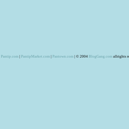
Pantip.com
|
PantipMarket.com
|
Pantown.com
| © 2004
BlogGang.com
allrights 