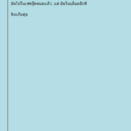
อัพไปในเฟซบุ๊คหมดแล้ว...แต่ อัพในบล็อคอีกที
ลิงแก้มตุ่