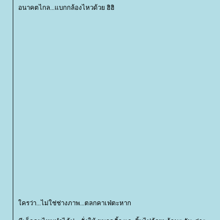
อนาคตไกล...แบกกล้องไหวด้วย ฮิฮิ
ครว่า...ไม่ใช่ช่างภาพ...ตลกคาเฟ่ตะหาก