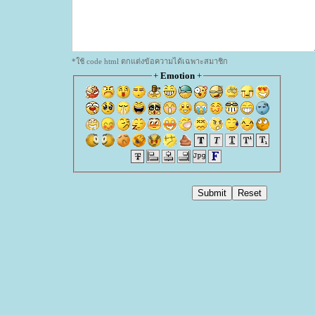
*ใช้ code html ตกแต่งข้อความได้เฉพาะสมาชิก
+
Emotion
+