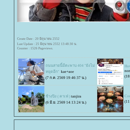
Create Date : 20 มิถุนายน 2552
Last Update : 25 มิถุนายน 2552 13:48:30 น.
Counter : 1526 Pageviews.
ถนนสายนี้มีตะพาบ 404 "ยังไม่
How
no
หยุดอีก"
kae+aoe
(18
(7 ก.ค. 2569 19:46:37 น.)
Co
ช้างปิง ( คาเฟ่ )
tanjira
(11
(6 มิ.ย. 2569 14:13:24 น.)