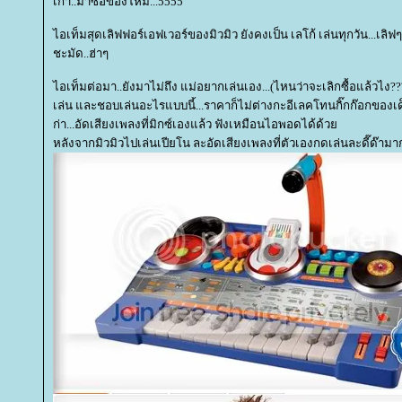
เก่า..มาซื้อของใหม่...5555
ไอเท็มสุดเลิฟฟอร์เอฟเวอร์ของมิวมิว ยังคงเป็น เลโก้ เล่นทุกวัน...เลิฟๆม
ชะมัด..ฮ่าๆ
ไอเท็มต่อมา..ยังมาไม่ถึง แม่อยากเล่นเอง...(ไหนว่าจะเลิกซื้อแล้วไง
เล่น และชอบเล่นอะไรแบบนี้...ราคาก็ไม่ต่างกะอีเลคโทนกิ๊กก๊อกของเด
ก่า...อัดเสียงเพลงที่มิกซ์เองแล้ว ฟังเหมือนไอพอดได้ด้ว
หลังจากมิวมิวไปเล่นเปียโน ละอัดเสียงเพลงที่ตัวเองกดเล่นละดี๊ด๊าม