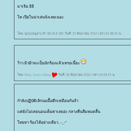
มาเจิม อิอิ
ห เปียโนน่าเล่นจังเลยเนอะ
ดย: ญา(แม่นูฮา) IP: 58.10.6.181 วันที่: 25 มิถุนายน 2552 เวลา:21:36:15 น.
ว้าว มิวมิวจะเป็นนักร้องแล้วเหรอเนี้ยะ
ดย:
Baby, funny falling
วันที่: 26 มิถุนายน 2552 เวลา:14:54:15 น.
กำลังปฏิบัติเลิกนมมื้อดึกเหมือนกันจ้า
ต่ยังไม่เคยนอนเต็มตาเลยอ่ะ กลางคืนลืมหมดสิ้น
หยหา ร้องไห้อย่างเดียว...-_-"