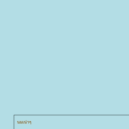
นมเน่าๆ