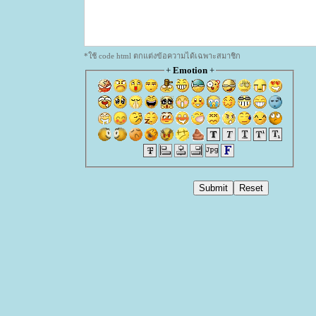
*ใช้ code html ตกแต่งข้อความได้เฉพาะสมาชิก
+
Emotion
+