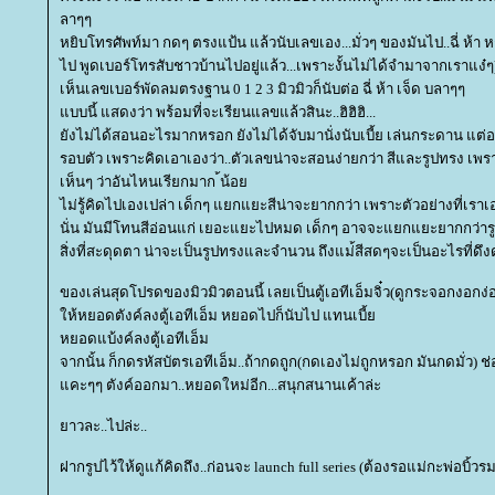
ลาๆๆ
หยิบโทรศัพท์มา กดๆ ตรงแป้น แล้วนับเลขเอง...มั่วๆ ของมันไป..ฉี่ ห้า 
ไป พูดเบอร์โทรสับชาวบ้านไปอยู่แล้ว...เพราะงั้นไม่ได้จำมาจากเราแง๋ๆ
เห็นเลขเบอร์พัดลมตรงฐาน 0 1 2 3 มิวมิวก็นับต่อ ฉี่ ห้า เจ็ด บลาๆๆ
บบนี้ แสดงว่า พร้อมที่จะเรียนแลขแล้วสินะ..ฮิฮิฮิ...
ังไม่ได้สอนอะไรมากหรอก ยังไม่ได้จับมานั่งนับเบี้ย เล่นกระดาน แต
รอบตัว เพราะคิดเอาเองว่า..ตัวเลขน่าจะสอนง่ายกว่า สีและรูปทรง เพร
เห็นๆ ว่าอันไหนเรียกมาก ้น้อ
ไม่รู้คิดไปเองเปล่า เด็กๆ แยกแยะสีน่าจะยากกว่า เพราะตัวอย่างที่เ
นั่น มันมีโทนสีอ่อนแก่ เยอะแยะไปหมด เด็กๆ อาจจะแยกแยะยากกว่
สิ่งที่สะดุดตา น่าจะเป็นรูปทรงและจำนวน ถึงแม่้สีสดๆจะเป็นอะไรที่ดึง
ของเล่นสุดโปรดของมิวมิวตอนนี้ เลยเป็นตู้เอทีเอ็มจิ๋ว(ดูกระจอกงอก
ห้หยอดตังค์ลงตู้เอทีเอ็ม หยอดไปก็นับไป แทนเบี้
หยอดแบ้งค์ลงตู้เอทีเอ็ม
จากนั้น ก็กดรหัสบัตรเอทีเอ็ม..ถ้ากดถูก(กดเองไม่ถูกหรอก มันกดมั่ว) ช
คะๆๆ ตังค์ออกมา..หยอดใหม่อีก...สนุกสนานเค้าล่ะ
าวละ..ไปล่ะ..
ฝากรูปไว้ให้ดูแก้คิดถึง..ก่อนจะ launch full series (ต้องรอแม่กะพ่อบิ้วรม