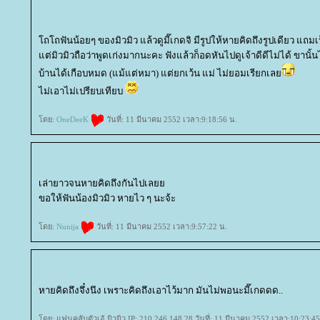
ถโถฟันน้อยๆ ของมิวมิว แล้วดูมี๊เกดจิ มีรูปให้หายคิดถึงรูปเดียว แถมเ
ต่มิวมิวถือว่าพูดเก่งมากนะคะ ฟังแล้วก็อดหันไปดูเจ้าดีดีไม่ได้ ขานั้น
บ้านได้เกือบหมด (แม้แต่หมา) แต่ยกเว้น แม่ ไม่ยอมเรียกเล
ไม่เอาไม่เปรียบเทียบ
ดย:
OneDeeK
วันที่: 11 มีนาคม 2552 เวลา:9:18:56 น.
เล่ายาวจนหายคิดถึงกันไปเล
ขอให้ฟันน้องมิวมิว หายไว ๆ นะจ้ะ
ดย:
Nunija
วันที่: 11 มีนาคม 2552 เวลา:9:57:22 น.
หายคิดถึงจึ๋งนึง เพราะคิดถึงเอาไว้มาก มันไม่พอนะมี๊เกดดด..
ดย: แฟนคลับตัวเอ้ มิวมิว IP: 210.246.148.28 วันที่: 11 มีนาคม 2552 เวลา:10:23:45