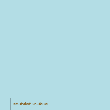
จอมซ่าส์กลับมาแล้นนน