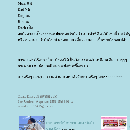
Mom แม่
Dad พ่อ
Dog หมา
Bird นก
Duck เป็ด
ละก้ออาจะเป็น one two three อะไรก้อว่าไป..เท่าที่คิดไว้มีเท่านี้ แต่ไม่
หรือเปล่านะ...ว่ากันไป ทำเยอะมาก เดี๋ยวจะกลายเป็นขยะไปซะเปล่า
การละเล่นไร้สาระอื่นๆ ยังคงไว้เป็นกิจกรรมหลักเหมือนเดิม...ฮ่าๆๆๆ...เช่
กระดาษ เตะต่อยกะพี่หมา แข่งกันกรี๊ดกะแม่
เก่งจริงๆ เลยลูก..ความสามารถหาตัวจับยากจริงๆ โฮะๆๆๆๆๆๆๆๆๆ
Create Date : 09 ตุลาคม 2551
Last Update : 9 ตุลาคม 2551 15:34:01 น.
Counter : 1373 Pageviews.
ถนนสายนี้มีตะพาบ 404 "ยังไม่
หยุดอีก"
kae+aoe