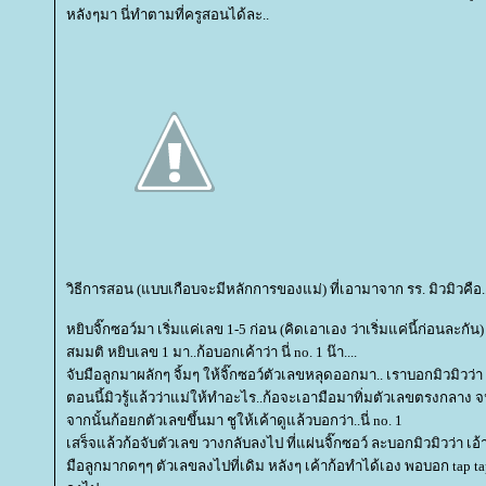
หลังๆมา นี่ทำตามที่ครูสอนได้ละ..
วิธีการสอน (แบบเกือบจะมีหลักการของแม่) ที่เอามาจาก รร. มิวมิวคือ.
หยิบจิ๊กซอว์มา เริ่มแค่เลข 1-5 ก่อน (คิดเอาเอง ว่าเริ่มแค่นี้ก่อนละกัน)
สมมติ หยิบเลข 1 มา..ก้อบอกเค้าว่า นี่ no. 1 น๊า....
จับมือลูกมาผลักๆ จิ้มๆ ให้จิ๊กซอว์ตัวเลขหลุดออกมา.. เราบอกมิวมิวว่า
ตอนนี้มิวรู้แล้วว่าแม่ให้ทำอะไร..ก้อจะเอามือมาทิ่มตัวเลขตรงกลาง 
จากนั้นก้อยกตัวเลขขึ้นมา ชูให้เค้าดูแล้วบอกว่า..นี่ no. 1
เสร็จแล้วก้อจับตัวเลข วางกลับลงไป ที่แผ่นจิ๊กซอว์ ละบอกมิวมิวว่า เอ้า
มือลูกมากดๆๆ ตัวเลขลงไปที่เดิม หลังๆ เค้าก้อทำได้เอง พอบอก tap tap