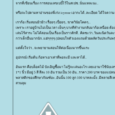
จากที่เขียนเรื่อง การสอนเลขเบบี๋ไว้ในสเปซ..นั่นแหละนะ..
หรือจะไปตามหาอ่านของพี่เก่ง icyrose เอากะได้..ละเอียด ได้ใจความ
เราก้อ เริ่มสอนมิวมิว เรื่อยๆ เปื่อยๆ...ขาดวินัยโคดๆ...
เพราะ เราอยู่บ้านไม่เป็นเวลา เย็นๆ บางทีทำงานกลับมาก้อเหนื่อย ต้อง
เล่นไร้สาระ ไม่ได้สอนเป็นเรื่องเป็นราวสักที.. คิดซะว่า..วันละนิดวันละห
กว่าเด็กอื่นมากนัก..แฮ่ๆๆๆๆ (ปลอบใจตัวเองแถมด้วยผลัดวันประกันพร
ต่ตั้งใจว่า...จะพยายามสอนให้ต่อเนื่องมากขึ้นแระ
อุปกรณ์ เริ่มต้น ก้อหาเอาเท่าที่พอจะมี และหาได้..
อันแรก คือบล็อคไม้ บังเอิญซื้อมา ไม่รู้จะเล่นอะไร เลยเอามาใช้นับเ
1*1 นิ้ว มีอยู่ 5 สี สีละ 10 อัน รวมเป็น 50 อัน...ราคา 200 บาท ของแ
พลาสติกของศึกษาภัณฑ์อะ..อันนั้น 100 ลูก 100 บาทละมั้ง..มีหลายสีเหมื
สวนลุม