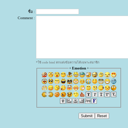
ชื่อ :
Comment :
*ใช้ code html ตกแต่งข้อความได้เฉพาะสมาชิก
+
Emotion
+