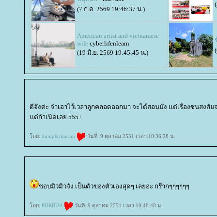
(7 ก.ค. 2569 19:46:37 น.)
American artist and vietnamese
ช
wife
cyberlifenlearn
(19 มิ.ย. 2569 19:45:45 น.)
ดีจังค่ะ จำเอาไว้เวลาลูกคลอดออกมา จะได้สอนมั่ง แต่เรื่องซนสงสัยจ
ต่กำเนิดเลย 555+
ดย:
dump&timsam
วันที่: 9 ตุลาคม 2551 เวลา:10:36:28 น.
ชอบมิวมิวจัง เป็นตัวของตัวเองสุดๆ เลยอะ กร๊ากๆๆๆๆๆๆ
ดย:
PORBUA
วันที่: 9 ตุลาคม 2551 เวลา:10:48:48 น.