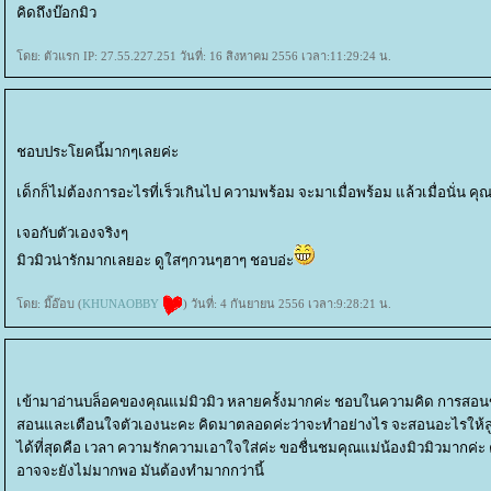
คิดถึงบ๊อกมิว
ดย: ตัวแรก IP: 27.55.227.251 วันที่: 16 สิงหาคม 2556 เวลา:11:29:24 น.
ชอบประโยคนี้มากๆเลยค่ะ
เด็กก็ไม่ต้องการอะไรที่เร็วเกินไป ความพร้อม จะมาเมื่อพร้อม แล้วเมื่อนั่น คุ
เจอกับตัวเองจริงๆ
มิวมิวน่ารักมากเลยอะ ดูใสๆกวนๆฮาๆ ชอบอ่ะ
ดย: มี๊อ๊อบ (
KHUNAOBBY
) วันที่: 4 กันยายน 2556 เวลา:9:28:21 น.
เข้ามาอ่านบล็อคของคุณแม่มิวมิว หลายครั้งมากค่ะ ชอบในความคิด การสอนของ
สอนและเตือนใจตัวเองนะคะ คิดมาตลอดค่ะว่าจะทำอย่างไร จะสอนอะไรให้ลูก 
ได้ที่สุดคือ เวลา ความรักความเอาใจใส่ค่ะ ขอชื่นชมคุณแม่น้องมิวมิวมากค่ะ คุ
อาจจะยังไม่มากพอ มันต้องทำมากกว่านี้