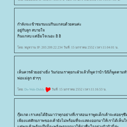
กำลังจะเข้าชมรมแม่กินแกลบด้วยคนค่ะ
อยู่กับลูก สบายใจ
กินแกลบ แต่อิ่มใจเนอะ อิ อิ
ดย: หมูหวาน IP: 203.209.22.234 วันที่: 15 มกราคม 2552 เวลา:11:04:01 น.
เห็นควรด้วยอย่างยิ่ง วันก่อนเราคุยกะผัวแล้วก็พูดว่าบ้า นินิก็พูดตามทัน
พ่อแม่ลูก ฮ่าๆๆ
ดย:
Do-Wah-Diddy
วันที่: 15 มกราคม 2552 เวลา:11:16:53 น.
กุ๊ดเกด เราเคยได้ยินมาว่าทุกอย่างที่เราสอนเราพูดเด็กเค้าจะค่อยๆซึม
เพียงแต่ศักยภาพของเค้ายังไม่พร้อมที่จะแสดงออกมาให้เราได้เห็นใ
ต่พอเค้าพร้อมปุ๊ปก็จะพรั่งพรูออกมาให้น่าชื่นใจอย่างมิวมิวนี่ล่ะ