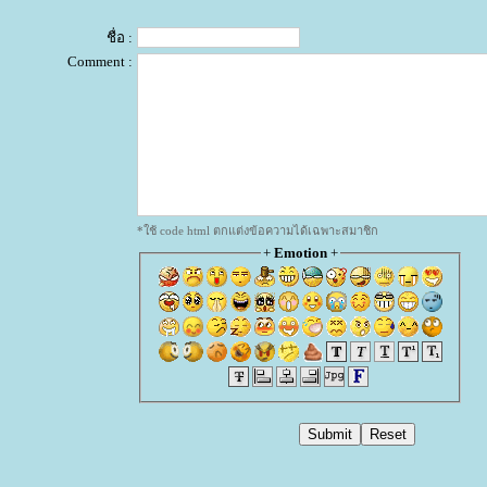
ชื่อ :
Comment :
*ใช้ code html ตกแต่งข้อความได้เฉพาะสมาชิก
+
Emotion
+