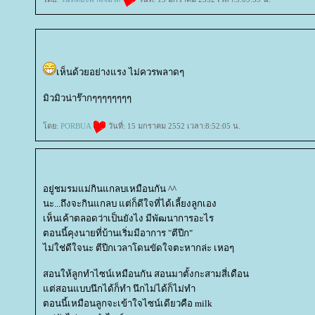
เห็นด้วยอย่างแรง ไม่ควรพลาดๆ
มิวมิวน่าร๊ากๆๆๆๆๆๆๆๆ
ดย:
PORBUA
วันที่: 15 มกราคม 2552 เวลา:8:52:05 น.
อยู่ชมรมแม่กินแกลบเหมือนกัน ^^
นะ...ถึงจะกินแกลบ แต่ก็ดีใจที่ได้เลี้ยงลูกเอง
เห็นเค้าตลอดว่าเป็นยังไง มีพัฒนาการอะไร
ตอนนี้คุงนายที่บ้านเริ่มมีอาการ "ตีปีก"
ไม่ใช่ดีใจนะ ตีปีกเวลาโดนขัดใจตะหากล่ะ เหอๆ
สอนให้ลูกทำไซน์เหมือนกัน สอนมาตั้งกะสามสี่เดือน
ต่สอนแบบนึกได้ก็ทำ นึกไม่ได้ก็ไม่ทำ
ตอนนี้เหมือนลูกจะเข้าใจไซน์เดียวคือ milk