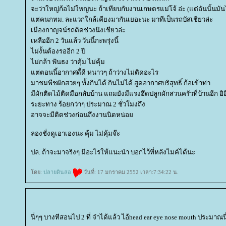
จะว่าใหญ่ก้อไม่ใหญ่นะ ถ้าเทียบกับงานเกษตรแม่โจ้ อ่ะ (แต่อันนั้นมัน
ต่คนกทม. ละแวกใกล้เคียงมากันเยอะนะ มาทีเป็นรถบัสเชียวล่ะ
เมืองกาญจน์รถติดช่วงนึงเชียวล่ะ
เหลืออีก 2 วันแล้ว วันนี้กะพรุ่งนี้
ไม่งั้นต้องรออีก 2 ปี
ไม่กล้า ฟันธง ว่าคุ้ม ไม่คุ้ม
ต่ตอนนี้อากาศดี้ดี หนาวๆ ถ้าว่างไม่ติดอะไร
มาชมพืชผักสวยๆ ทั้งกินได้ กินไม่ได้ สูดอากาศบริสุทธิ์ ก้อเข้าท่า
มีผักติดไม้ติดมือกลับบ้าน แถมยังมีแรงฮึดปลูกผักสวนครัวที่บ้านอีก อิอ
ระยะทาง ร้อยกว่าๆ ประมาณ 2 ชั่วโมงถึง
อาจจะมีติดช่วงก่อนถึงงานนิดหน่อ
ลองชั่งดูเอาเองนะ คุ้ม ไม่คุ้มจ๊ะ
ปล. ถ้าจะมาจริงๆ มีอะไรให้แนะนำ บอกไว้ที่หลังไมค์ได้นะ
ดย:
ปลายดินสอ
วันที่: 17 มกราคม 2552 เวลา:7:34:22 น.
นี่ๆๆ บางทีสอนไป 2 ที่ จำได้แล้ว ไอ้head ear eye nose mouth ประมาณนี