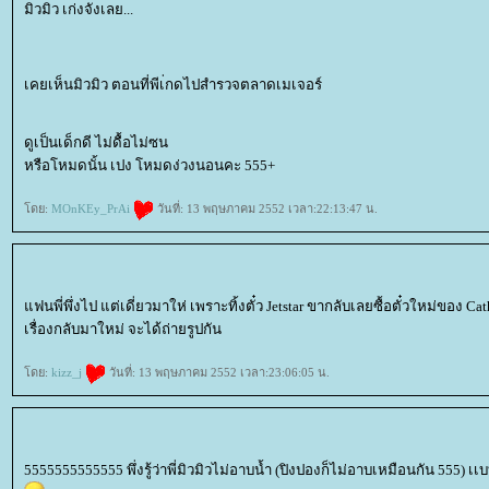
มิวมิว เก่งจังเลย...
เคยเห็นมิวมิว ตอนที่พีเ่กดไปสำรวจตลาดเมเจอร์
ดูเป็นเด็กดี ไม่ดื้อไม่ซน
หรือโหมดนั้น เปง โหมดง่วงนอนคะ 555+
ดย:
MOnKEy_PrAi
วันที่: 13 พฤษภาคม 2552 เวลา:22:13:47 น.
ฟนพี่พึ่งไป แต่เดี่ยวมาให่ เพราะทิ้งตั๋ว Jetstar ขากลับเลยซื้อตั๋วใหม่ของ C
เรื่องกลับมาใหม่ จะได้ถ่ายรูปกัน
ดย:
kizz_j
วันที่: 13 พฤษภาคม 2552 เวลา:23:06:05 น.
5555555555555 พึ่งรู้ว่าพี่มิวมิวไม่อาบน้ำ (ปิงปองก็ไม่อาบเหมือนกัน 555) เ