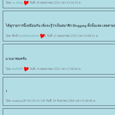
ดย:
no filling
วันที่: 20 พฤษภาคม 2552 เวลา:13:34:24 น.
ได้ดูรายการนี้เหมือนกัน เพิ่งจะรู้ว่าเป็นสมาชิก Bloggang ทั้งนั้นเลย เลยตาม
ดย: พี่แป๊ว (
ม่น้องแปงแปง
) วันที่: 21 พฤษภาคม 2552 เวลา:14:09:21 น.
วะมาชมครับ
ดย:
คนขับช้า
วันที่: 24 พฤษภาคม 2552 เวลา:17:00:04 น.
1
ดย: oosdnxsj IP: 94.232.41.156 วันที่: 29 กันยายน 2564 เวลา:15:40:46 น.