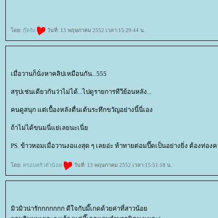
ดย:
กุ๊ดจัง
วันที่: 13 พฤษภาคม 2552 เวลา:15:29:44 น.
เมื่อวานก็นั่งหาคลิปเหมือนกัน...555
สรุปเช่นเดียวกันว่าไม่ได้...ไปดูรายการทีวีย้อนหลัง...
คนดูสนุก แต่เบื้องหลังตื่นเต้นระทึกขวัญอย่างนี้นี่เอง
ถ้าไม่ได้ขนมนี่แย่เลยนะเนี่
PS. ข้าวหอมเมื่อวานงอแงสุด ๆ เลยอ่ะ ท้าทายต่อมปี๊ดเป็นอย่างยิ่ง ต้อง
ดย:
ครอบครัวตัวน้อ
วันที่: 13 พฤษภาคม 2552 เวลา:15:51:18 น.
มิวมิวน่ารักกกกกกก ดีใจกับมี๊เกดด้วยค่าที่สาวน้อ