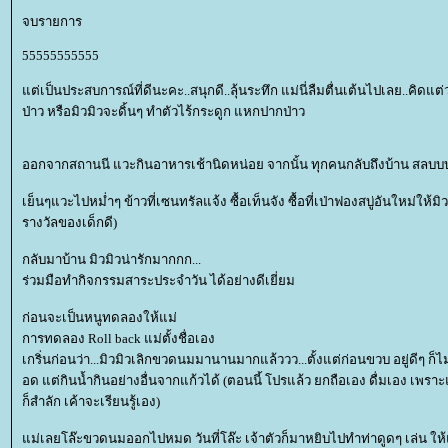
จบรายการ
55555555555
ต่เป็นประสบการณ์ที่ดีนะคะ..สนุกดี..ลุ้นระทึก แม่นี่ลืมตื่นเต้นไปเลย..คิดแต
ป่าว หรือมิวมิวจะดิ้นๆ ทำตัวไร้กระดูก แหกปากป่าว
ออกจากสถานนี แวะกินอาหารเช้านิดหน่อย จากนั้น ทุกคนกลับถึงบ้าน สลบบบ
เย็นๆแวะไปหม่ำๆ ข้าวที่เซนทรัลแจ้ง ซื้อเท็นจัง ซื้อที่เป่าฟองสบู่อันใหม่ให้มิ
รางวัลของเด็กดี)
กลับมาบ้าน มิวมิวน่ารักมากกก...
ร่วมมือทำกิจกรรมสาระประจำวัน ได้อย่างดีเยี่ยม
ก่อนจะเป็นหนูทดลองให้แม่
การทดลอง Roll back แม่ตั้งชื่อเอง
เกริ่นก่อนว่า...มิวมิวเลิกขวดนมมานานมากแล้ววว...ตั้งแต่ก่อนขวบ อยู่ดี
อด แต่กินน้ำกินอย่างอื่นจากแก้วได้ (ตอนนี้ โปรแล้ว ยกถือเอง ดื่มเอง เพร
ก็สำลัก เค้าจะเรียนรู้เอง)
ม่เลยโล๊ะขวดนมออกไปหมด วันที่โล๊ะ เจ้าตัวก็มาหยิบไปทำท่าดูดๆ เล่น ใ