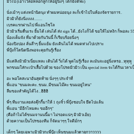
มิวไป (เอาไว้ล่อหลอกลูกให้อยู่นิ่งๆ ได้ก็ยังดีฟะ)
นั่งเม้าๆ แต่งหน้านิดนุง ทำผมหน่อยนุง ละก็เข้าไปในห้องจัดรายการ..
มิวมิวก็ยังนิ่งงงง.........
เบรคแรกผ่านไป พี่แอนโซโล
มิวมิวเริ่มตื่นเระ ยิ้มได้ เล่นได้ ส่ง sign ได้...ยังไงก็ได้ ขอให้ไม่หงิก ก็พอละ 
น้องเต็มจัง ที่มาด้วยกันวันนี้ ก็เรียบร้อยนิ่งๆ
น้องปิงปอง ลั่นล๊าๆ ยิ้มแย้ม ยังเดินไม่ได้ หมดห่วงไปเปราะ
พี่ปุ้งก็โตนิดนึงพอจะคุยกันรู้เรื่อง
มีแต่ลิงมิวมิวเนี่ยแหละ เดินได้ วิ่งได้ พูดไม่รู้เรื่อง ละมันจะอยู่นิ่งหรอ...หุหุหุุ
พกขนมใส่กะเป๋าเสื้อไปด้วย ของโปรดมิวมิว เป็น special item จะได้กินเวลาเป็
อะ พอโคสะนาอันสุดท้าย นั่งๆๆ ประจำที่
พี่แอน "ขนมละคะ..ขนม..มีขนมไม๊คะ ขนมอยู่ไหน"
ลืมของสำคัญได้ไง...ฮิฮิฮิ
พี่ๆ ทีมงานเลยส่งคุ๊กกี้มาให้ 1 ถุงจิ๋ว พี่ปุ้งชอบใจ ยึดไปแล้น
พี่แอน "มีอีกไหมคะ ขออีกๆ"
(คือถ้าไม่ได้ขนมจานนนี้มา ไม่รอดแน่ๆ มิวมิวเอ้ย)
ด้วยความเป็นโปรของทีม ก็จัดมาๆๆ ใจดีมั่กๆ
เด็กๆ โดยเฉพาะมิวมิวกะพี่ปุ้ง เห็นขนมแล้วตาลุกวาวววว