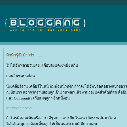
มิวมิวรู้อ๊ะป่าวว่า.......
ไม่ได้อัพหลายวันเลย...เกือบลงแดงเหมียนกัน
ก่อนอื่นขอบ่นก่อน..
นั่งเคลียร์งาน เคลียร์โน่นนี่ พิมพ์จนนิ้วหงิก กว่าจะได้อัพบล็อคอย่างสบายอา
ณ บัดนาว นอกจากงานสอนลูกเป็นงานหลักแล้ว งานรองแต่สำคัญที่สุด คือปั้มเงิ
ละ Community เว๊บแม่ๆลูกๆ อีกหนึ่งอัน
Mamycenter.com
ถ้าใครมีคอนเท้นหรือสาระดีๆ อยากแบ่งปัน ในแนว How-to จัดมาโลด..
ไม่ได้แค่พูดว่า ต้องเลี้ยงลูกให้เป็นคนเก่ง คนดี มีความสุข