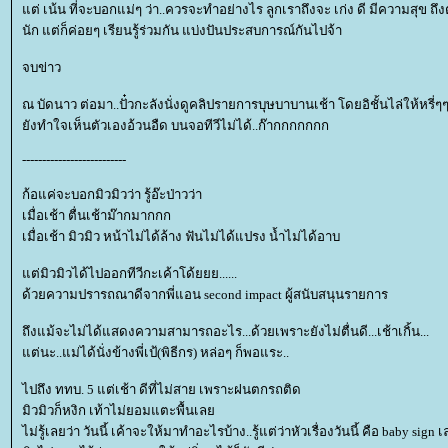
ต่ เน้น ที่จะบอกแม่ๆ ว่า..ควรจะทำอย่างไร ลูกเราถึงจะ เก่ง ดี มีความสุข 
นัก แต่ก็ค่อยๆ เรียนรู้ร่วมกัน แบ่งปันประสบการณ์กันไปจ้า
จบข่าว
ณ บัดนาว ต่อมา..ปั๋วกะลังนั่งดูคลิปรายการบุษบาบานเช้า โดยอิชั้นไล่ให้หรี่ๆ
ังทำใจเห็นตัวเองอ้วนอืด บนจอทีวีไม่ได้..ก๊ากกกกกกก
--------------------------
ก้อแค่จะบอกมิวมิวว่า รู้อ๊ะป่าวว่า
เมื่อเช้า ตื่นเช้าม๊ากมากกก
เมื่อเช้า มิวมิว หน้าไม่ได้ล้าง ฟันไม่ได้แปรง น้ำไม่ได้อาบ
ต่มิวมิวได้ไปออกทีวีกะเค้าโด้ยยย......
ด้วยความปรารถณาดีจากพี่แอน second impact ผู้สนับสนุนรายการ
ถึงแม้จะไม่ได้แสดงความสามารถอะไร...ด้วยเพราะยังไม่ตื่นดี...เช้าเกิ้น...
ต่นะ..แม่ได้นั่งข้างพี่เป้(พิธีกร) หล่อๆ ก็พอแระ..
ไปถึง ททบ. 5 แต่เช้า ดีที่ไม่สาย เพราะฝนตกรถติด
มิวมิวก็หงิก เท้าไม่ยอมแตะพื้นเล
ไม่รู้เลยว่า วันนี้ เค้าจะให้มาทำอะไรบ้าง..รู้แต่ว่าหัวเรื่องวันนี้ คือ baby 