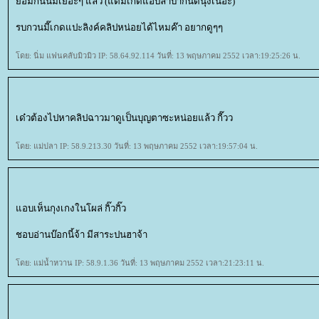
อมกินนมเยอะๆ แล้ว (แต่มี๊เกดแอบลำบากนิดนุงเนอะ)
รบกวนมี๊เกดแปะลิงค์คลิปหน่อยได้ไหมค๊า อยากดูๆๆ
ดย: นิ่ม แฟนคลับมิวมิว IP: 58.64.92.114 วันที่: 13 พฤษภาคม 2552 เวลา:19:25:26 น.
เด๋วต้องไปหาคลิปฉาวมาดูเป็นบุญตาซะหน่อยแล้ว กี๊วว
ดย: แม่ปลา IP: 58.9.213.30 วันที่: 13 พฤษภาคม 2552 เวลา:19:57:04 น.
อบเห็นกุงเกงในโผล่ กิ๊วกิ๊ว
ชอบอ่านบ๊อกนี้จ้า มีสาระปนฮาจ้า
ดย: แม่น้ำหวาน IP: 58.9.1.36 วันที่: 13 พฤษภาคม 2552 เวลา:21:23:11 น.