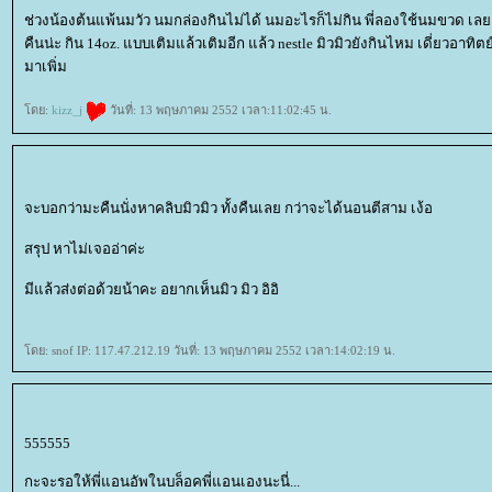
ช่วงน้องต้นแพ้นมวัว นมกล่องกินไม่ได้ นมอะไรก็ไม่กิน พี่ลองใช้นมขวด เล
คืนน่ะ กิน 14oz. แบบเติมแล้วเติมอีก แล้ว nestle มิวมิวยังกินไหม เดี่ยวอา
มาเพิ่ม
ดย:
kizz_j
วันที่: 13 พฤษภาคม 2552 เวลา:11:02:45 น.
จะบอกว่ามะคืนนั่งหาคลิบมิวมิว ทั้งคืนเลย กว่าจะได้นอนตีสาม เง้อ
สรุป หาไม่เจออ่าค่ะ
มีแล้วส่งต่อด้วยน้าคะ อยากเห็นมิว มิว อิอิ
ดย: snof IP: 117.47.212.19 วันที่: 13 พฤษภาคม 2552 เวลา:14:02:19 น.
555555
กะจะรอให้พี่แอนอัพในบล็อคพี่แอนเองนะนี่...