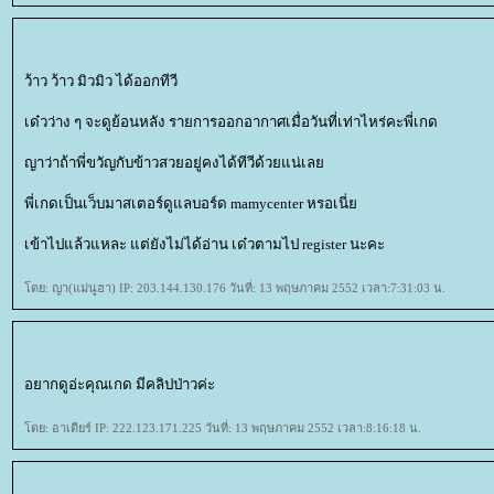
ว้าว ว้าว มิวมิว ได้ออกทีวี
เด๋วว่าง ๆ จะดูย้อนหลัง รายการออกอากาศเมื่อวันที่เท่าไหร่คะพี่เกด
ญาว่าถ้าพี่ขวัญกับข้าวสวยอยู่คงได้ทีวีด้วยแน่เล
พี่เกดเป็นเว็บมาสเตอร์ดูแลบอร์ด mamycenter หรอเนี่
เข้าไปแล้วแหละ แต่ยังไม่ได้อ่าน เด๋วตามไป register นะคะ
ดย: ญา(แม่นูฮา) IP: 203.144.130.176 วันที่: 13 พฤษภาคม 2552 เวลา:7:31:03 น.
อยากดูอ่ะคุณเกด มีคลิปป่าวค่ะ
ดย: อาเดียร์ IP: 222.123.171.225 วันที่: 13 พฤษภาคม 2552 เวลา:8:16:18 น.