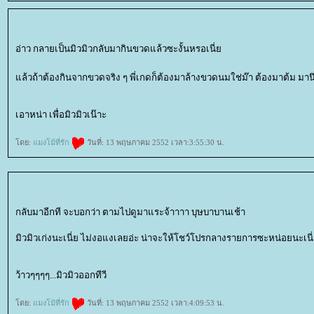
อ่าว กลายเป็นมิวมิวกลับมากินขวดแล้วซะงั้นหรอเนี่
ล้วถ้าต้องกินจากขวดจริง ๆ พี่เกดก็ต้องมาล้างขวดนมใช่ม๊า ต้องมาต้ม มา
เอาหน่า เพื่อมิวมิวเน๊าะ
ดย:
มงโม้ที่รัก
วันที่: 13 พฤษภาคม 2552 เวลา:3:55:30 น.
กลับมาอีกที จะบอกว่า ตามไปดูมาแระจ้าาาา บุษบาบานเช้า
มิวมิวเก่งนะเนี่ย ไม่งอแงเลยอ่ะ น่าจะให้โชว์โปรกลางรายการซะหน่อยนะเน
ว้าวๆๆๆๆ...มิวมิวออกทีวี
ดย:
มงโม้ที่รัก
วันที่: 13 พฤษภาคม 2552 เวลา:4:09:53 น.