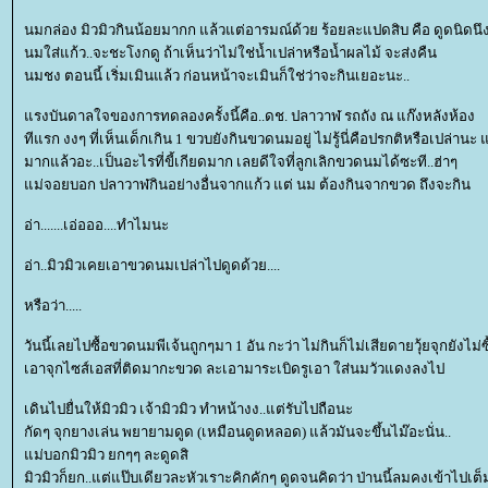
นมกล่อง มิวมิวกินน้อยมากก แล้วแต่อารมณ์ด้วย ร้อยละแปดสิบ คือ ดูดนิดนึงล
นมใส่แก้ว..จะชะโงกดู ถ้าเห็นว่าไม่ใช่น้ำเปล่าหรือน้ำผลไม้ จะส่งคืน
นมชง ตอนนี้ เริ่มเมินแล้ว ก่อนหน้าจะเมินก็ใช่ว่าจะกินเยอะนะ..
รงบันดาลใจของการทดลองครั้งนี้คือ..ดช. ปลาวาฬ รถถัง ณ แก๊งหลังห้อง
ทีแรก งงๆ ที่เห็นเด็กเกิน 1 ขวบยังกินขวดนมอยู่ ไม่รู้นี่คือปรกติหรือเปล่
มากแล้วอะ..เป็นอะไรที่ขี้เกียดมาก เลยดีใจที่ลูกเลิกขวดนมได้ซะที..ฮ่าๆ
ม่จอยบอก ปลาวาฬกินอย่างอื่นจากแก้ว แต่ นม ต้องกินจากขวด ถึงจะกิน
อ่า.......เอ่อออ....ทำไมนะ
อ่า..มิวมิวเคยเอาขวดนมเปล่าไปดูดด้วย....
หรือว่า.....
วันนี้เลยไปซื้อขวดนมพีเจ้นถูกๆมา 1 อัน กะว่า ไม่กินก็ไม่เสียดายวุ้ยจุกยังไม่ซื
เอาจุกไซส์เอสที่ติดมากะขวด ละเอามาระเบิดรูเอา ใส่นมวัวแดงลงไป
เดินไปยื่นให้มิวมิว เจ้ามิวมิว ทำหน้างง..แต่รับไปถือนะ
กัดๆ จุกยางเล่น พยายามดูด (เหมือนดูดหลอด) แล้วมันจะขึ้นไม๊อะนั่น..
ม่บอกมิวมิว ยกๆๆ ละดูดสิ
มิวมิวก็ยก..แต่แป๊บเดียวละหัวเราะคิกคักๆ ดูดจนคิดว่า ป่านนี้ลมคงเข้าไปเต็ม