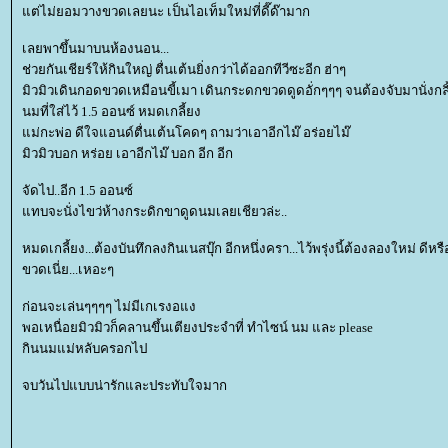
ต่ไม่ยอมวางขวดเลยนะ เป็นไอเท็มใหม่ที่ดี๊ด๊ามาก
เลยพาขึ้นมาบนห้องนอน...
ช่วยกันเชียร์ให้กินใหญ่ ตื่นเต้นยิ่งกว่าได้ออกทีวีซะอีก ฮ่าๆ
มิวมิวเดินกอดขวดเหมือนขี้เมา เดินกระดกขวดดูดอั่กๆๆๆ จนต้องจับมานั่งกล
นมที่ใส่ไว้ 1.5 ออนซ์ หมดเกลี้ยง
ม่กะพ่อ ดีใจแอนด์ตื่นเต้นโคดๆ ถามว่าเอาอีกไม๊ อร่อยไม๊
มิวมิวบอก หร่อย เอาอีกไม๊ บอก อีก อีก
จัดไป..อีก 1.5 ออนซ์
ทบจะนั่งไขว่ห้างกระดิกขาดูดนมเลยเชียวล่ะ..
หมดเกลี้ยง...ต้องบันทึกลงกินเนสบุ๊ก อีกหนึ่งครา...ไว้พรุ่งนี้ต้องลองใหม่ ดีหรื
ขวดเนี่ย...เหอะๆ
ก่อนจะเล่นๆๆๆๆ ไม่มีเกเรงอแง
พอเหนื่อยมิวมิวก็คลานขึ้นเตียงประจำที่ ทำไซน์ นม และ please
กินนมแม่หลับครอกไป
จบวันไปแบบน่ารักและประทับใจมาก