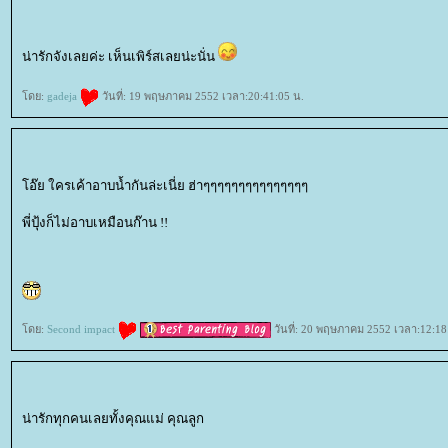
น่ารักจังเลยค่ะ เห็นเพิร์สเลยน่ะนั่น
ดย:
gadeja
วันที่: 19 พฤษภาคม 2552 เวลา:20:41:05 น.
อ๊ย ใครเค้าอาบน้ำกันล่ะเนี่ย ฮ่าๆๆๆๆๆๆๆๆๆๆๆๆๆๆๆ
พี่ปุ้งก็ไม่อาบเหมือนก๊าน !!
ดย:
Second impact
วันที่: 20 พฤษภาคม 2552 เวลา:12:18
น่ารักทุกคนเลยทั้งคุณแม่ คุณลูก