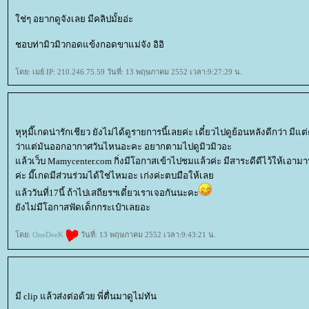
ช่ๆ อยากดูจังเลย มีคลิปมั้ยอ่ะ
ชอบท่ามิวมิวกอดแข้งกอดขาแม่จัง อิอิ
ดย: เมย์ IP: 210.246.75.59 วันที่: 13 พฤษภาคม 2552 เวลา:9:27:29 น.
หุหุมี๊เกดน่ารักเชียว ยังไม่ได้ดูรายการนี้เลยค่ะ เดี๋ยวไปดูย้อนหลังดีกว่า มี
ว่าแต่มันออกอากาศวันไหนอะคะ อยากตามไปดูมิวมิวอะ
ล้วเว็บ Mamycenter.com กิ่งมีโอกาสเข้าไปชมแล้วค่ะ มีสาระดีดีไว้ให้เอามา
ค่ะ มี๊เกดมีส่วนร่วมได้ใช่ไหมอะ เก่งค่ะตบมือให้เล
ล้ววันที่17นี้ ถ้าไปเสถียรฯเดี๋ยวเราเจอกันนะคะ
ังไม่มีโอกาสฟัดเด็กกระเป๋าเลยอะ
ดย:
OneDeeK
วันที่: 13 พฤษภาคม 2552 เวลา:9:43:21 น.
มี clip แล้วส่งต่อด้วย พี่ตื่นมาดูไม่ทัน