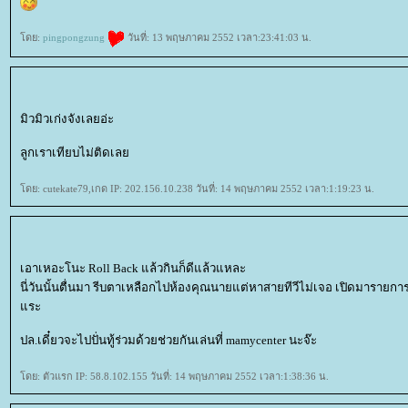
ดย:
pingpongzung
วันที่: 13 พฤษภาคม 2552 เวลา:23:41:03 น.
มิวมิวเก่งจังเลยอ่ะ
ลูกเราเทียบไม่ติดเล
ดย: cutekate79,เกด IP: 202.156.10.238 วันที่: 14 พฤษภาคม 2552 เวลา:1:19:23 น.
เอาเหอะโนะ Roll Back แล้วกินก็ดีแล้วแหละ
นี่วันนั้นตื่นมา รีบตาเหลือกไปห้องคุณนายแต่หาสายทีวีไม่เจอ เปิดมารายการ
ระ
ปล.เดี๋ยวจะไปปั่นทู้ร่วมด้วยช่วยกันเล่นที่ mamycenter นะจ๊ะ
ดย: ตัวแรก IP: 58.8.102.155 วันที่: 14 พฤษภาคม 2552 เวลา:1:38:36 น.