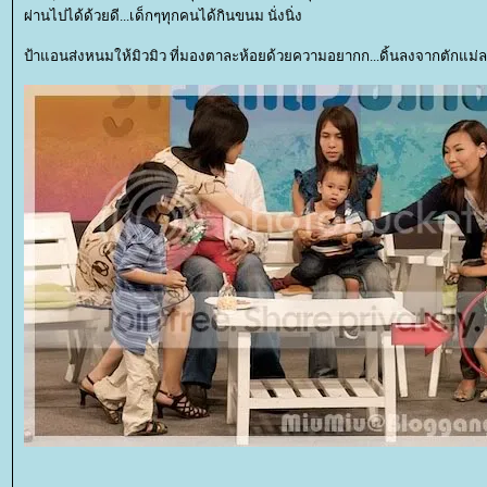
ผ่านไปได้ด้วยดี...เด็กๆทุกคนได้กินขนม นั่งนิ่ง
ป้าแอนส่งหนมให้มิวมิว ที่มองตาละห้อยด้วยความอยากก...ดิ้นลงจากตักแม่ลงไป