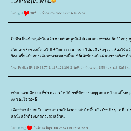
...แคนาดาอยู่บนโลกไม๊..
ดย:
jyst
วันที่: 12 มิถุนายน 2553 เวลา:6:15:27 น.
มิวมิวเป็นเจ้าหนูจำไมแล้ว ตอบกันสนุกมันไปเลยเนอะภาพจังเกิ้ลก็โออยู่ ด
เนี่ยเอาทริกของมี้เกดไปใช้กับแวววาวมาหล่ะ ได้ผลดีจริงๆ เวลาร้องไห้แล
ร้องเสร็จแล้วค่อยเดินมาหาแม่ตรงนี้นะ ชีก็เลิกร้องแล้วเดินมาหาจริงๆ ด้วย
ดย: PorBua IP: 119.63.77.2, 117.121.208.2 วันที่: 14 มิถุนายน 2553 เวลา:13:42:56 น.
กลับมาอ่านอีกรอบ ก็ขำ ท่อง ก ไก่ ไอ้เราก็นึกว่าง่ายๆๆ สอน ก ไก่แค่นี้ พอล
งง ว อะไร วอ- อี
เดียววันหน้าเจอกัน เอาพุงขยายไปอวด ว่ามันโตขึ้นหรือป่าว อิๆๆ แต่ที่แน่ๆ
ต่นั่งแล้วต้องปลดกระดุมแล้วละ
ดย:
kizz_j
วันที่: 15 มิถุนายน 2553 เวลา:8:38:55 น.