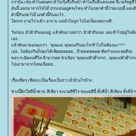
กว่านั้น เช่น ทำไมฝนตก ทำไมรุ้งถึงกินน้ำ ทำไมถึงมีแสงแดด บีเวอร์อยู่ท
อันนี้ ออกมาจากไข่ไม๊ ปากเม่นอยู่ตรงไหน ทำไมปลาตัวนี้ว่ายแบบนี้ ม
ตัวนี้กินปลาไม๊ นกตัวนี้กินอะไร....
ฮกกก ถามไรวะมิว..ยากว่ะ แม่มั่วไม่ถูก ไปไม่เป็นเลยบางที...
วันก่อน..มิวมิวกินนมอยู่..แล้วหันมาบอกว่า..มิวมิวกินนม..นมเข้าไปอยู่ในท
เอง...
ล้วหันมามองพุงเรา..."คุณแม่..คุณแม่กินอะไรเข้าไปในท้องอะ???"
เอ่อ...ไม่ต้องกินก็ป่องได้เฟ้ยยยยยยย....ป๊าดดดดดดด ติดกำแพงเลยดีปะ
พอๆ กะอิตอนที่วิ่งเข้ามากอด นัวเนียๆ "คุณแม่ตัวย๊ากกก....คุณแม่ตัวย๊ากกก
ไปเอามาจากไหนเนี่ยยย....
เรื่องขีดๆ เขียนๆ เป็นเรื่องเป็นราว มั่วบ้างไรบ้าง...
ช่วงนี้ฝักใฝ่สีน้ำตาล..สีเขียว ระบายสีทีไร ขอแต่สีนี้ ทั้งสีน้ำ สีเทียน ทั้งที่บ้