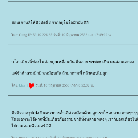
สอนเกาหลีให้มิวมั่งดิ้ อยากอยู่ในใจมิวมั่ง อิอิ
ดย: Gung IP: 59.19.226.35 วันที่: 10 มิถุนายน 2553 เวลา:7:49:02 น.
ก ไก่ เดียวนี้ท่องไม่ค่อยถูกเหมือนกัน มีหลาย version เกิน คนสอนเลยงง
ต่จำคำถามมิวมิวเหมือนกัน ถ้ามาถามพี่ กลัวตอบไม่ถูก
ดย:
kizz_j
วันที่: 10 มิถุนายน 2553 เวลา:8:52:32 น.
มิวมิววาดรูปเก่ง จินตนาการล้ำเลิศ เหมือนด้วย ลูกเราก็ชอบถาม ถามๆๆๆๆ
ดยเฉพาะไอ้พวกที่มันเกี่ยวกับธรรมชาติทั้งหลาย หลังๆ เราก็บอกเดี่ยวไปกู้เกิ
ไปถามคอมพิวเตอร์ อิอิ
ดย: แพร IP: 35.11.51.22 วันที่: 10 มิถุนายน 2553 เวลา:8:56:12 น.