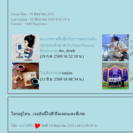
Create Date : 10 มิถุนายน 2553
Last Update : 10 มิถุนายน 2553 0:42:16 น.
Counter : 1448 Pageviews.
ตะแกรงเหล็กฉีกกับการลดแรงดัน
ถ
ลมปะทะผิวอาคาร (Wind Pressure
อ
Reduction)
the_death
(
(19 ก.ค. 2569 16:52:10 น.)
ไปเติมกาแฟ
tanjira
ฝ
(11 มิ.ย. 2569 18:08:34 น.)
(
ลกอยู่ไหน...เจออันนี้ไปที มึนเลยนะคะพี่เกด
ดย:
มงโม้ที่รัก
วันที่: 10 มิถุนายน 2553 เวลา:2:09:49 น.