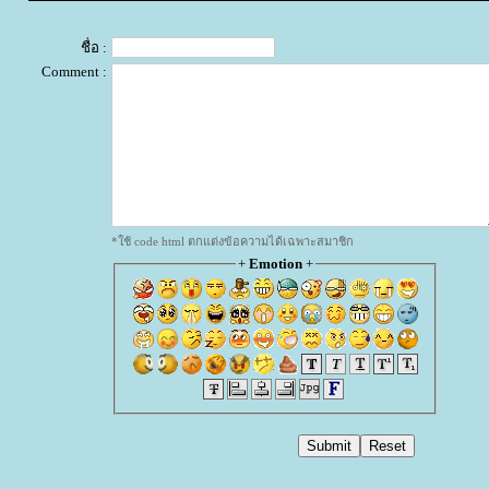
ชื่อ :
Comment :
*ใช้ code html ตกแต่งข้อความได้เฉพาะสมาชิก
+
Emotion
+