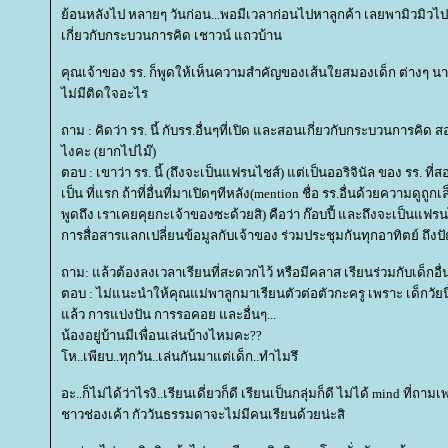
้อนหลังไป หลายๆ วันก่อน...พอมีเวลาก่อนไปหาลูกค้า เลยพามิวมิวไปล
เกี่ยวกับกระบวนการคิด เชาวน์ แถวบ้าน
คุณเจ้าของ รร. ก็พูดให้เห็นความสำคัญของเส้นใยสมองเด็ก ต่างๆ น
ไม่มีติดใจอะไร
ถาม : คิดว่า รร. นี้ กับรร.อื่นๆที่เปิด และสอนเกี่ยวกับกระบวนการคิด
ไงคะ (ยากไปไม๊)
ตอบ : เขาว่า รร. นี้ (ถึงจะเป็นแฟรนไชส์) แต่เป็นออริจินัล ของ รร. ที
เป็น ที่แรก ถ้าที่อื่นที่มาเปิดๆทีหลัง(mention ชื่อ รร.อื่นด้วยความดูถูกเล
พูดถึง เราเคยคุยกะเจ้าของซะด้วยสิ) คือว่า ก๊อบปี้ และถึงจะเป็นแฟรน
การสื่อสารแลกเปลี่ยนข้อมูลกับเจ้าของ ร่วมประชุมกันทุกอาทิตย์ ถึงป
ถาม: แล้วต้องลงเวลาเรียนที่สะดวกไว้ หรือมีคลาส เรียนร่วมกับเด็กอื
ตอบ : ไม่แนะนำให้คุณแม่พาลูกมาเรียนตัวต่อตัวกะครู เพราะ เด็กวัยนี้เ
ล้ว การแบ่งปัน การรอคอย และอื่นๆ...
น้องอยู่บ้านมีเพื่อนเล่นบ้างไหมคะ??
ห..เพียบ..ทุกวัน..เล่นกันมาแต่เด็ก..ทำไมรึ
อะ..ก็ไม่ได้ว่าไรงิ..เรียนเดี่ยวก็ดี เรียนเป็นกลุ่มก็ดี ไม่ได้ mind ที่ถ
ชาวช่องเค้า กัววันธรรมดาจะไม่มีคนเรียนด้วยน่ะสิ