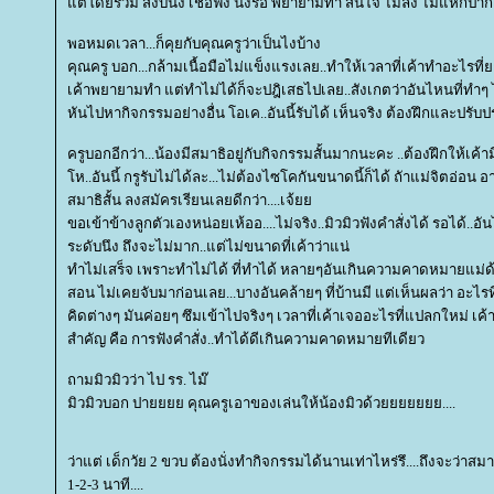
ต่โดยรวม สงบนิ่ง เชื่อฟัง นั่งรอ พยายามทำ สนใจ ไม่ลิง ไม่แหกปาก
พอหมดเวลา...ก็คุยกับคุณครูว่าเป็นไงบ้าง
คุณครู บอก...กล้ามเนื้อมือไม่แข็งแรงเลย..ทำให้เวลาที่เค้าทำอะไรที่ย
เค้าพยายามทำ แต่ทำไม่ได้ก็จะปฎิเสธไปเลย..สังเกตว่าอันไหนที่ทำๆ 
หันไปหากิจกรรมอย่างอื่น โอเค..อันนี้รับได้ เห็นจริง ต้องฝึกและปรับปร
ครูบอกอีกว่า...น้องมีสมาธิอยู่กับกิจกรรมสั้นมากนะคะ ..ต้องฝึกให้เค้
ห..อันนี้ กรูรับไม่ได้ละ...ไม่ต้องไซโคกันขนาดนี้ก็ได้ ถัาแม่จิตอ่อน
สมาธิสั้น ลงสมัครเรียนเลยดีกว่า....เจ้
ขอเข้าข้างลูกตัวเองหน่อยเห้ออ....ไม่จริง..มิวมิวฟังคำสั่งได้ รอได้.
ระดับนึง ถึงจะไม่มาก..แต่ไม่ขนาดที่เค้าว่าแน่
ทำไม่เสร็จ เพราะทำไม่ได้ ที่ทำได้ หลายๆอันเกินความคาดหมายแม่
สอน ไม่เคยจับมาก่อนเลย...บางอันคล้ายๆ ที่บ้านมี แต่เห็นผลว่า อะไรที
คิดต่างๆ มันค่อยๆ ซึมเข้าไปจริงๆ เวลาที่เค้าเจออะไรที่แปลกใหม่ เค
สำคัญ คือ การฟังคำสั่ง..ทำได้ดีเกินความคาดหมายทีเดียว
ถามมิวมิวว่า ไป รร. ไม๊
มิวมิวบอก ปายยยย คุณครูเอาของเล่นให้น้องมิวด้วยยยยยยย....
ว่าแต่ เด็กวัย 2 ขวบ ต้องนั่งทำกิจกรรมได้นานเท่าไหร่รึ....ถึงจะว่าส
1-2-3 นาที....