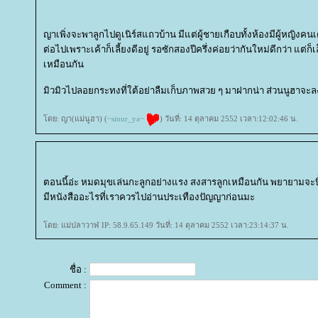
ญาเพิ่งจะพาลูกไปดูเนิร์สแถวบ้าน มีแต่ผู้ชายเกือบทั้งห้องมีผู้หญิงคนเดีย
ต่อไปเพราะเค้าก็เลี้ยงดีอยู่ รอซักสองปีครึ่งค่อยว่ากันใหม่ดีกว่า แต่ก็เล็
เหมือนกัน
มิวมิวไปลอยกระทงที่ใต้อย่าลืมเก็บภาพสวย ๆ มาฝากน่า ส่วนนูฮาจ
ดย: ญา(แม่นูฮา) (
~sinur_ya~
) วันที่: 14 ตุลาคม 2552 เวลา:12:02:46 น.
ตอนนี้อ่ะ หมดมุขเล่นกะลูกอย่างแรง สงสารลูกเหมือนกัน พยายามจะบิ้ว
มีหนังสืออะไรที่เราควรไปอ่านประเทืองปัญญาก่อนมะ
ดย: แม่ปลาวาฬ IP: 58.9.65.149 วันที่: 14 ตุลาคม 2552 เวลา:23:14:37 น.
ชื่อ :
Comment :