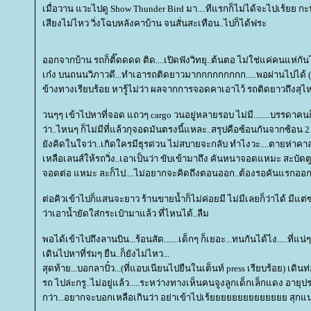
เมื่อวาน แวะไปดู Show Thunder Bird มา....ทีแรกก็ไม่ได้จะไปเร้ยย กะนั
เสียงไม่ไหว วิ่งโฉบหลังคาบ้าน จนสั่นสะเทือน..ไปก็ได้ฟระ
ออกจากบ้าน รถก็ติ๊ดดดด ติด....เปิดฟังวิทยุ..ต้นตอ ไม่ใช่แค่คนแห่ก
เก๋ง บนถนนวิภาวดี...ทำเอารถติดยาวมากกกกกกกกก.....พอผ่านไปได้ (
ข้างทางเรียบร้อย หารู้ไม่ว่า ผลจากการจอดคาเอาไว้ รถติดยาวถึงสุ
วนๆๆ เข้าไปหาที่จอด แถวๆ cargo วนอยู่หลายรอบ ไม่มี........บรรดาค
ว่า..ไหนๆ ก็ไม่มีที่แล้วกุจอดมันตรงนี้แหละ..สรุปคือซ้อนกันจากซ้อน 2 
ังคิดในใจว่า..เกิดใครมีธุรด่วน ไม่สบายจะกลับ ทำไงวะ....ตายห่า
เหลือเลนส์ให้รถวิ่ง..เอาเป็นว่า ขับเข้ามาถึง คันหนาจอดแหมะ สะบัดต
จอดต่อ แหมะ ละก็ไป....ไม่อยากจะคิดถึงตอนออก..ต้องรอคันแรกออ
ต่อคิวเข้าไปก็แสนจะยาว ร้านขายน้ำก็ไม่ค่อยมี ไม่มีเลยก็ว่าได้ มีแต
ว่าเอาน้ำยัดใส่กระเป๋ามาแล้ว ที่ไหนได้..ลืม
พอได้เข้าไปถึงลานบิน...ร้อนสัด.......เด็กๆ ก็เยอะ...ทนกันได้ไง.....ที่แน
เดินไปหาที่ร่มๆ ยืน..ก็ยังไม่ไหว...
สุดท้าย...บอกลาปั๋ว...(ที่แอบเนียนไปยืนในเต็นท์ press เรียบร้อย) เด
รถ ไปล่ะกรู..ไม่อยู่แล้ว.....ระหว่างทางเห็นคนจูงลูกเด็กเล็กแดง อายุ
กว่า...อยากจะบอกเหลือเกินว่า อย่าเข้าไปเร้ยยยยยยยยยยยยยย สุกแน่