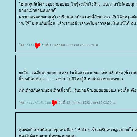
ฮมสคูลก็เล็งๆ อยู่อะจอยยยย..ไม่รู้จะเริ่มไงดีว่ะ..แบ่งเวลาไม่ค่อยถูก
มานั่งเม้าส์กันหน่อยดิ๊
พยายามจะตระเวนดูโรงเรียนแถวบ้าน เอาที่เรียกว่าเรารับได้พอ.(แต่ค่า
รร. ให้ไปเล่นกับเพื่อน แล้วเราพอมีเวลาเตรียมการสอนโน่นนนี่ได้ Rela
ดย:
กุ๊ดจัง
วันที่: 13 ตุลาคม 2552 เวลา:10:55:29 น.
อะจึ๋ย....เหมือนจอยบอกแหละว่าเป็นธรรมดาของเด็กหลังห้อง (ข้าวหอ
นิ่งเหมือนกัน)555+.....อะน่า..ไม่มีใครรู้ดีเท่ากับพ่อกับแม่หรอก..
เห็นด้วยกับค่าเทอมเด็กเดี๋ยวนี้....รับม่ายด้ายยยยยยยยย..แพงเกิ๊น..ต้อง
ดย:
ครอบครัวตัวน้อ
วันที่: 13 ตุลาคม 2552 เวลา:15:02:56 น.
คุณซะมีไปรถติดแถวๆดอนเมือง 3 ชั่วโมง เห็นเครียดน่าดูเลยอ่ะมี๊เกด แค
ต้องไปจิตตกตามที่ครูพูดหรอกค่ะ