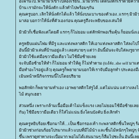
อะผ่านไป..พามิวมิวเข้าไปลองเรียน...มิวมิวกระโดดนั่งตักเราด้วยคว
บ้าน เรามักจะให้นั่งตัก แล้วทำไปพร้อมๆกัน
คุณครูบอก..เลิกให้นั่งตักได้แล้ว ให้นั่งบนเบาะของตัวเอง..แรกๆ มิวมิ
มาล่อ บอกว่าให้นั่งที่ตัวเองก่อน คุณครูถึงจะหยิบของเล่นให้
มิวมิวก็เชื่อฟังแต่โดยดี แรกๆ ก็ไม่ยอม แต่สักพักพอเริ่มคุ้น ก็ยอมนั่งเ
ครูหยิบแผ่นโฟม ที่มีรู และแท่งพลาสติก ให้เอาแท่งพลาสติก ใส่ลงไ
อันนี้มิวมิวเล่นที่บ้านอยู่แล้ว เลยสบายๆ แต่ว่า อันนี้มันจะจับใส่ลงรูยากก
มิวมิวใช้แค่มือขวามือเดียว ไม่ใช้มือซ้ายเล
จะจับมือซ้ายให้ทำ ก็ไม่ยอม ทำให้ดู ก็ไม่ทำตาม (แง๋ล่ะ..she self มา
มือทำอะไรอยู่แล้ว) คุณครูก็พยายามบอกให้เราจับมือลูกทำ ประคองมือลู
เมินหน้าหนีกิจกรรมนี้ไปโดยปริยา
พอสักพัก ก็พยายามทำเอง เอาพยาสติกใส่รูได้..แต่ไม่แน่น แค่วางลงไ
ไม้ สนุกเฮฮา
ส่วนหนึ่ง เพราะกล้ามเนื้อมือเค้าไม่แข็งแรง เลยไม่ยอมใช้มือซ้ายเลย 
กัน) ใช้มือขวามือเดียว ก็ใส่ไม่แน่น ยิ่งโดนบังคับ ยิ่งเลิกทำ
คุณครูหยิบร้อยเชือกมาให้....เป็นเชือกรองเท้า กะพลาสติกชิ้นใหญ่ๆ ร้
มิวมิวช่วงก่อนร้อยโปรมากแล้ว แบบที่มีไม้นำ และชิ้นไม้หนักๆใหญ่ๆ 
ขึ้น เพราดูท่าทางจะเบื่อมาก พอไม่ได้เล่นนานๆ ก็ลืมไปซะงั้น อันนี้เลย