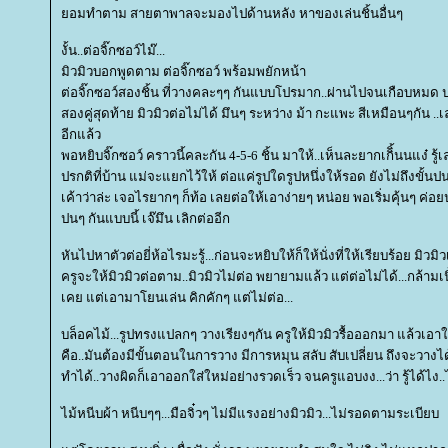
อมทำตาม สายตาพาลจะมองไปด้านหลัง หาของเล่นชิ้นอื่นๆ
งั้น..ต่อจิ๊กซอว์ไม๊...
มิวมิวบอกพูดตาม ต่อจิ๊กซอว์ พร้อมพยักหน้า
ต่อจิ๊กซอว์สองชิ้น ที่วางคละๆๆ กันแบบโปรมาก..ผ่านไปจนเกือบหมด ปร
สองคู่สุดท้าย มิวมิวต่อไม่ได้ มึนๆ ระหว่าง ม้า กะแพะ สีเหมือนๆกัน ..
อีกแล้ว
พอหยิบจิ๊กซอว์ คราวนี้คละกัน 4-5-6 ชิ้น มาให้..เห็นละยากเกิิ้นนแง๋ รู้เล
ปรกติที่บ้าน แม่จะแยกไว้ให้ ต่อแค่รูปใดรูปหนึ่งให้รอด ยังไม่ถึงขั้นป
เค้าว่าล่ะ เจอไรยากๆ ก็ท้อ เลยต่อให้เอาง่ายๆ หน่อย พอเริ่มคุ้นๆ ค
ปนๆ กันแบบนี้ เจ๊มึน เลิกต่ออีก
หันไปหาตัวต่อยี่ห้อไรมะรู้...ก่อนจะหยิบให้ก็ให้นั่งที่ให้เรียบร้อย มิวมิวเ
ครูจะให้มิวมิวต่อตาม..มิวมิวไม่ต่อ พยายามแล้ว แต่ต่อไม่ได้...กล้าม
เคย แต่เอามาโยนเล่น คิกคักๆ แต่ไม่ต่อ...
บล็อคไม้...รูปทรงแปลกๆ วางเรียงๆกัน ครูให้มิวมิวรื้อออกมา แล้วเอาใ
คือ..มันต้องมีขั้นตอนในการวาง มีการหมุน สลับ สับเปลี่ยน ถึงจะวางได้
ทำได้..วางผิดก็เอาออกใส่ใหม่อย่างรวดเร็ว จนครูแอบงง...ว่า รู้ได้ไง.
ไม้หนีบผ้า หนีบๆๆ...มือจิ๋วๆ ไม่มีแรงอย่างมิวมิว...ไม่รอดตามระเบียบ