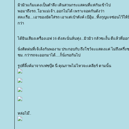
มิวมิวแก้มแดงเป็นตำลึง เดินสวนกระแสคนที่แห่กันเข้าไป
พอมาถึงรถ..โอวแม่เจ้า..ออกไม่ได้ เพราะจอดกันดังว่า
สละเรือ....เอาของยัดใส่รถ เอาแต่เป๋าตังค์ เป้อุ้ม...ทิ้งกุญแจซ่อนไว้ให้ปั๋
กว่า
ได้ยินเสียงเครื่องเอฟ 16 ดังสะนั่นลั่นทุ่ง...มิวมิว กลัวซะงั้น ดีแล้วที่ออก
นั่งติดฝนที่เจ้เล้งกันพองาม ประกอบกับ ถึงโชว์จะแสดงแค่ ไม่ถึงครึ่
ชม. กว่ารถจะออกมาได้.....ก็นั่งรอกันไป
รูปที่ลิ้งค์มาจากเฟซบุ๊ค นี่ คุณภาพไม่ไหวจะเคลียร์ ตามนั้น
หล่อไม๊..