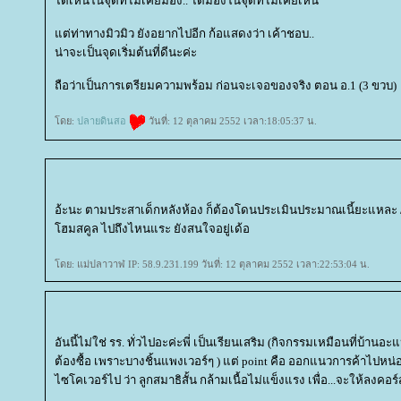
ได้เห็นในจุดที่ไม่เคยมอง.. ได้มองในจุดที่ไม่เคยเห็น
ต่ท่าทางมิวมิว ยังอยากไปอีก ก้อแสดงว่า เค้าชอบ..
น่าจะเป็นจุดเริ่มต้นที่ดีนะค่ะ
ถือว่าเป็นการเตรียมความพร้อม ก่อนจะเจอของจริง ตอน อ.1 (3 ขวบ)
ดย:
ปลายดินสอ
วันที่: 12 ตุลาคม 2552 เวลา:18:05:37 น.
อ้ะนะ ตามประสาเด็กหลังห้อง ก็ต้องโดนประเมินประมาณเนี้ยะแหละ
ฮมสคูล ไปถึงไหนแระ ยังสนใจอยู่เด้อ
ดย: แม่ปลาวาฬ IP: 58.9.231.199 วันที่: 12 ตุลาคม 2552 เวลา:22:53:04 น.
อันนี้ไม่ใช่ รร. ทั่วไปอะค่ะพี่ เป็นเรียนเสริม (กิจกรรมเหมือนที่บ้าน
ต้องซื้อ เพราะบางชิ้นแพงเวอร์ๆ ) แต่ point คือ ออกแนวการค้าไปหน่อย
ไซโคเวอร์ไป ว่า ลูกสมาธิสั้น กล้ามเนื้อไม่แข็งแรง เพื่อ...จะให้ลงคอร