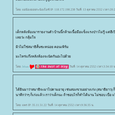
ดย: แม่น้องออยกะน้องไอซ์ IP: 118.172.198.238 วันที่: 13 ตุลาคม 2552 เวลา:20:
เด็กหลังห้องมารายงานตัว บ้านนี้กล้ามเนื้อมือแข็งแรงป่าวไม่รู้ แต่
เลยว่ะ กลุ้มใจ
มิวไม่ใช่สมาธิสั้นซะหน่อย คอนเพิร์ม
มะไหร่แก๊งหลังห้องจะนัดกันอ่ะไปด้ว
ดย:
Jeban
วันที่: 14 ตุลาคม 2552 เวลา:3:34:10 
ได้ยินมาว่าสมาธิจะมาไปตามอายุ เช่นสองขวบอย่างเก่ง (สมาธิยาว) 
นาทีกว่าๆ ก็เก่งแล้ว เราว่าเด็กนะ ถ้าชอบไรก็ทำได้นาน ไม่ชอบ เบื่อ แป
ดย: แพร IP: 35.11.51.22 วันที่: 14 ตุลาคม 2552 เวลา:9:36:35 น.