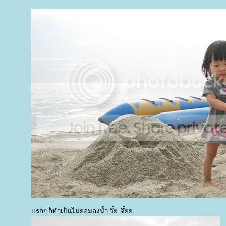
รกๆ ก็ทำเป็นไม่ยอมลงน้ำ จึ๋ย..จึ๋ยย...