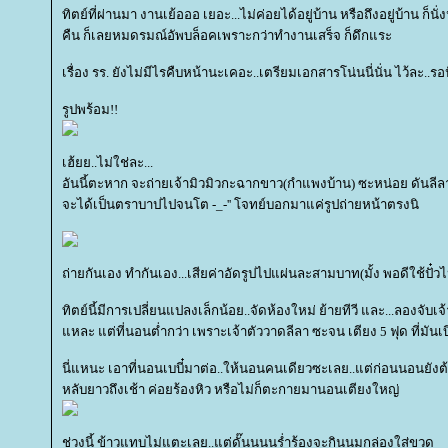
ทิตย์ที่ผ่านมา งานเย้อออ เยอะ...ไม่ค่อยได้อยู่บ้าน หรือถึงอยู่บ้าน ก็นั
คืน ก็เลยหมดรมณ์อัพบล็อคเพราะกว่าทำงานเสร็จ ก็ดึกแระ
เรื่อง รร. ยังไม่มีไรคืบหน้านะเคอะ..เตรียมเอกสารโน่นนี่นั่น ไว้ละ..รอ
รูปพร้อม!!
เฮ้ยย..ไม่ใช่ละ...
อันนี้ตะหาก จะถ่ายเจ้ามิวมิวกะฉากขาว(กำแพงบ้าน) ซะหน่อย ดันลีลา
จะได้เป็นตราบาปไปจนโต -_-'' โจทย์บอกมาแค่รูปถ่ายหน้าตรงนิ
ถ่ายกันเอง ทำกันเอง...เสียค่าอัดรูปไปแผ่นละสามบาท(มั้ง พอดีใช้ปั๋วไป
ทิตย์นี้มีการเปลี่ยนแปลงเล็กน้อย..จัดห้องใหม่ ย้ายทีวี และ...ลองจับเ
หละ แต่ที่นอนต่ำกว่า เพราะเจ้าตัววาดลีลา ซะจน เตียง 5 ฟุด ที่มันเบี
นี่แหนะ เอาที่นอนเบบี๋มาต่อ..ให้นอนคนเดียวซะเลย..แต่ก่อนนอนยังต้
หลับยาวถึงเช้า ค่อยร้องหิว หรือไม่ก็ตะกายมานอนเตียงใหญ่
ช่วงนี้ ข้าวแทบไม่แตะเลย..แต่ดั๊นนนนร่ำร้องจะกินนมกล่องใส่ขวด