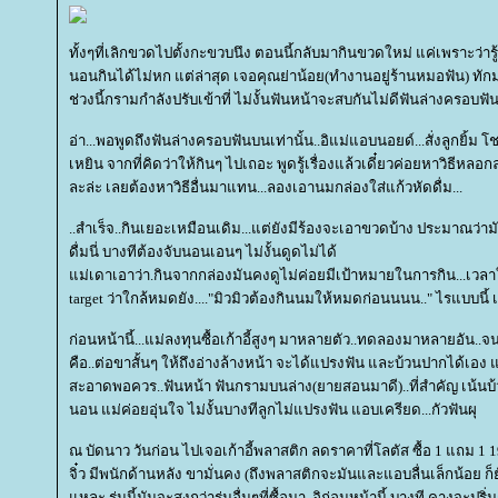
ทั้งๆที่เลิกขวดไปตั้งกะขวบนึง ตอนนี้กลับมากินขวดใหม่ แค่เพราะว่ารู
นอนกินได้ไม่หก แต่ล่าสุด เจอคุณย่าน้อย(ทำงานอยู่ร้านหมอฟัน) ทัก
ช่วงนี้กรามกำลังปรับเข้าที่ ไม่งั้นฟันหน้าจะสบกันไม่ดีฟันล่างครอบฟันบน
อ่า...พอพูดถึงฟันล่างครอบฟันบนเท่านั้น..อิแม่แอบนอยด์...สั่งลูกยิ้ม 
เหยิน จากที่คิดว่าให้กินๆ ไปเถอะ พูดรู้เรื่องแล้วเดี๋ยวค่อยหาวิธีหลอ
ละล่ะ เลยต้องหาวิธีอื่นมาแทน...ลองเอานมกล่องใส่แก้วหัดดื่ม...
..สำเร็จ..กินเยอะเหมือนเดิม...แต่ยังมีร้องจะเอาขวดบ้าง ประมาณว่า
ดื่มนี่ บางทีต้องจับนอนเอนๆ ไม่งั้นดูดไม่ได้
ม่เดาเอาว่า.กินจากกล่องมันคงดูไม่ค่อยมีเป้าหมายในการกิน...เวลาใส
target ว่าใกล้หมดยัง...."มิวมิวต้องกินนมให้หมดก่อนนนน.." ไรแบบนี้ เ
ก่อนหน้านี้...แม่ลงทุนซื้อเก้าอี้สูงๆ มาหลายตัว..ทดลองมาหลายอัน..จนเ
คือ..ต่อขาสั้นๆ ให้ถึงอ่างล้างหน้า จะได้แปรงฟัน และบ้วนปากได้เอ
สะอาดพอควร..ฟันหน้า ฟันกรามบนล่าง(ยายสอนมาดี)..ที่สำคัญ เน้นบ้ว
นอน แม่ค่อยอุ่นใจ ไม่งั้นบางทีลูกไม่แปรงฟัน แอบเครียด...กัวฟันผุ
ณ บัดนาว วันก่อน ไปเจอเก้าอี้พลาสติก ลดราคาที่โลตัส ซื้อ 1 แถม 1
จิ๋ว มีพนักด้านหลัง ขามั่นคง (ถึงพลาสติกจะมันและแอบลื่นเล็กน้อย ก็ย
หละ รุ่นนี้มันจะสูงกว่ารุ่นอื่นๆที่ซื้อมา..อิก่อนหน้านี้ บางที คางจะปริ่ม