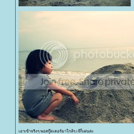
เอาเข้าจริงๆ พอสกู๊ดเตอร์มาใกล้ๆ เจ๊ก็เผ่นล่ะ