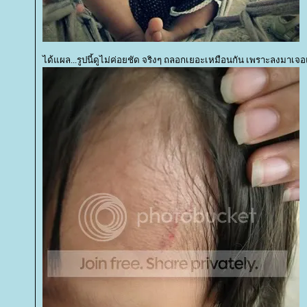
ได้แผล...รูปนี้ดูไม่ค่อยชัด จริงๆ ถลอกเยอะเหมือนกัน เพราะลงมาเจอ