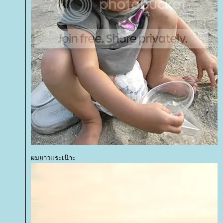
ผมยาวแระเน๊าะ