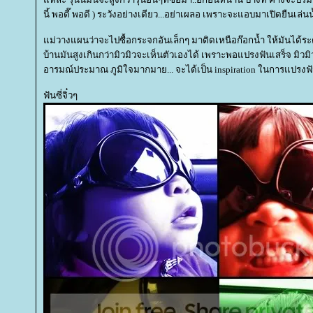
นี้ พอดี๊ พอดี ) ระวังอย่างเดียว...อย่าเผลอ เพราะจะแอบมาเปิดยืนเล่นน
ม่วางแผนว่าจะไปซื้อกระจกอันเล็กๆ มาติดเหนือก๊อกน้ำ ให้มันได้ระดั
บ้านมันสูงเกินกว่ามิวมิวจะเห็นตัวเองได้ เพราะพอแปรงฟันเสร็จ มิวมิว
อารมณ์ประมาณ ภูมิใจมากมาย... จะได้เป็น inspiration ในการแปรงฟ
ฟันซี่จิ๋วๆ