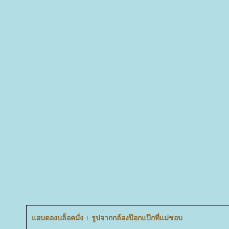
อบดองบล็อคมั่ง + รูปจากกล้องป๊อกแป๊กที่แม่ชอบ