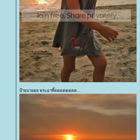
บ๊ายบายยย พระอาทิ๊ดดดดดดดด....