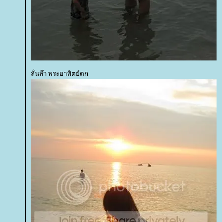
ลั่นล๊า พระอาทิตย์ตก