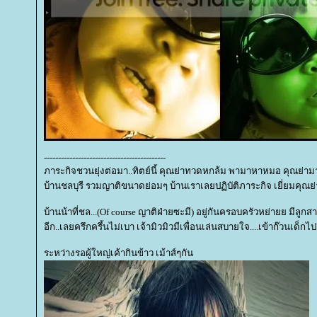
-------------------------------------------
ภาระกิจชวนยุ่งต่อมา..ทิตย์นี้ คุณย่าทวดหกล้ม พามาหาหมอ คุณย่ามา
บ้านชลบุรี รวมญาติขนาดย่อมๆ บ้านเราเลยปฏิบัติภาระกิจ เยี่ยมคุณย่า
บ้านน้าที่ชล...(Of course ญาติฝ่ายซะมี) อยู่กันครอบครัวหย่ายย มีลูก
อีก..เลยครึกครึ้นไม่เบา เจ้ามิวมิวมีเพื่อนเล่นสบายใจ....เข้าก๊วนเด็กไป
ระหว่างรอผู้ใหญ่เค้ากินข้าว เม้าส์ๆกัน