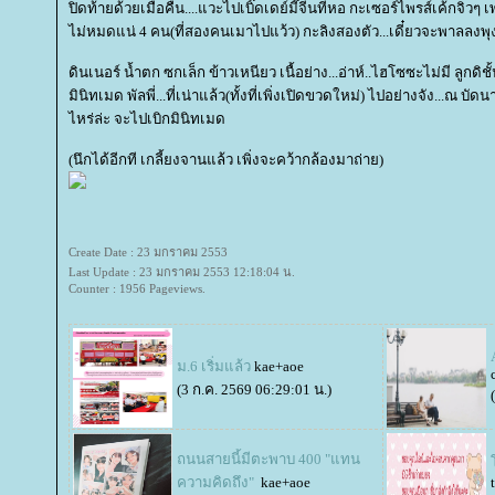
ปิดท้ายด้วยเมื่อคืน....แวะไปเบิ๊ดเดย์มี๊จีนที่หอ กะเซอร์ไพรส์เค้กจิ๋วๆ
ไม่หมดแน่ 4 คน(ที่สองคนเมาไปแว้ว) กะลิงสองตัว...เดี๋ยวจะพาลลงพ
ดินเนอร์ น้ำตก ซกเล็ก ข้าวเหนียว เนื้อย่าง...อ่าห์..ไฮโซซะไม่มี ลูกด
มินิทเมด พัลพี่...ที่เน่าแล้ว(ทั้งที่เพิ่งเปิดขวดใหม่) ไปอย่างจัง...ณ บั
ไหร่ล่ะ จะไปเบิกมินิทเมด
(นึกได้อีกที เกลี้ยงจานแล้ว เพิ่งจะคว้ากล้องมาถ่าย)
Create Date : 23 มกราคม 2553
Last Update : 23 มกราคม 2553 12:18:04 น.
Counter : 1956 Pageviews.
ม.6 เริ่มแล้ว
kae+aoe
(3 ก.ค. 2569 06:29:01 น.)
ถนนสายนี้มีตะพาบ 400 "แทน
ความคิดถึง"
kae+aoe