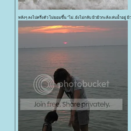
หลังๆ ลงไปครึ่งตัว ไม่ยอมขึ้น "ไม่..ยังไม่กลับ มิวมิวกะลังเล่นน้ำอยู่