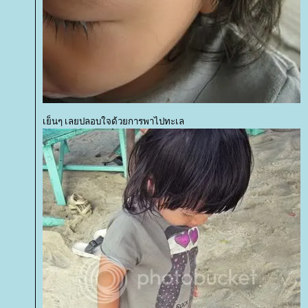
เย็นๆ เลยปลอบใจด้วยการพาไปทะเล