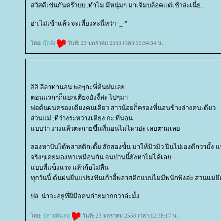
สวัสดีเช่นกันคร๊าบบ..ทำไม มีหนุ่มๆ มาเจิมบล้อคแต่เช้าล่ะเนี่ย..
อ่า.ไม่เช้าแล้ว จะเที่ยงละนี่หว่า -_-''
ดย:
กุ๊ดจัง
วันที่: 23 มกราคม 2553 เวลา:11:34:34 น.
อิอิ ลีลาท่านอน พอๆกะพี่ต้นฝนเล
ตอนแรกๆก็แยกเตียงยังงี้ล่ะ ไปๆมา
พ่อต้นฝนครองเตียงคนเดียว สาวน้อยก็ครองที่นอนข้างล่างคนเดียว
ส่วนแม่..ที่ว่างระหว่างเตียง กะ ที่นอน
บบว่า ง่วงแล้วตะกายขึ้นที่นอนไม่ไหวอ่ะ เลยตามเล
ลองหาบันได้พลาสติกเตี้ย สักสองขั้น มาให้มิวมิว ปีนไปเองดีกว่ามั้ง แบบน
จริงๆเคยมองหาเหมือนกัน จนป่านนี้ยังหาไม่ได้เล
บบที่แข็งแรง แล้วก้อไม่ลื่น
ทุกวันนี้ ต้นฝนยืนแปรงฟันเก้าอี้พลาสติกแบบไม่มีพนักพิงอ่ะ ส่วนแม่ยึด
ปล. น่าจะอยู่ที่ฝีมือคนถ่ายมากกว่าล่ะมั้ง
ดย:
ปลายดินสอ
วันที่: 23 มกราคม 2553 เวลา:12:38:17 น.