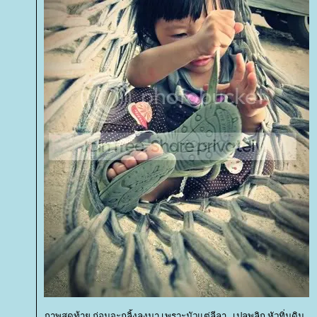
ภาพสุดท้าย ก่อนจะกลิ้งลงมา เพราะมัวแต่ลีลา...เปลพลิก หัวทิ่มดิน