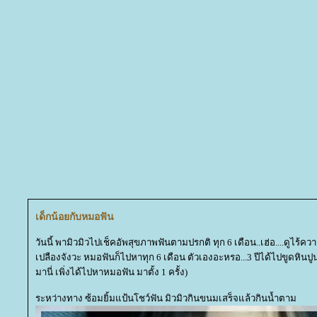
เด็กน้อยกับหมอฟัน
วันนี้ พามิวมิวไปเช็คอัพสุขภาพฟันตามปรกติ ทุก 6 เดือน..เฮ่อ....ดูไร้ควา
เปลืองจังวะ หมอฟันก็ไปหาทุก 6 เดือน ตัวเองอะหรอ...3 ปีได้ไปขูดหินป
มานี่ เพิ่งได้ไปหาหมอฟัน มาตั้ง 1 ครั้ง)
ระหว่างทาง ซ้อมยิ้มแป้นโชว์ฟัน มิวมิวกินขนมเสร็จแล้วกินน้ำตาม