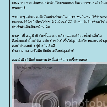
หลังจาก 1 ขวบ เป็นต้นมา มิวมิวก็ไปหาหมอฟัน ปีละมากกว่า 2 ครั้ง ในช่ว
ตามปรกติ
ช่วงแรกๆ แม่กะหมอนั่งหันหน้าเข้าหากัน เอาเข่าชนกัน หมอให้จับนอ
หมอลองให้นั่งเก้าอี้คนไข้ปรกติ มิวมิวนั่งได้สักพัก พอเริ่มต้องทำอะ
ประจำท่าเด็กเล็กเหมือนเดิม
มาคราวนี้ ด.ญ.มิวมิว โตขึ้น 3 ขวบ แล้ว คุณหมอให้ลองนั่งท่าเด็กโต
คือนั่งบนเก้าอี้คนไข้ตามปรกติ เขยิบตัวขึ้นไปสูงๆ ส่องไฟ หมอแนะนำอุป
ค่อยไป ปลอบบ้าง ขู่บ้าง ใจเย็นดี
ทำความสะอาด ขัดฟัน นับฟัน เคลือบฟลูออไรด์
ด.ญ.มิวมิว มีฟันน้ำนมครบ 20 ซี่แล้ว ฟันกรามขึ้นครบหมด