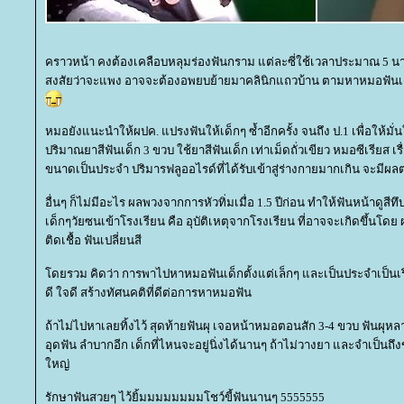
คราวหน้า คงต้องเคลือบหลุมร่องฟันกราม แต่ละซี่ใช้เวลาประมาณ 5 นาที
สงสัยว่าจะแพง อาจจะต้องอพยบย้ายมาคลินิกแถวบ้าน ตามหาหมอฟันเด
หมอยังแนะนำให้ผปค. แปรงฟันให้เด็กๆ ซ้ำอีกครั้ง จนถึง ป.1 เพื่อให้มั
ปริมาณยาสีฟันเด็ก 3 ขวบ ใช้ยาสีฟันเด็ก เท่าเม็ดถั่วเขียว หมอซีเรียส เ
ขนาดเป็นประจำ ปริมารฟลูออไรด์ที่ได้รับเข้าสู่ร่างกายมากเกิน จะมีผลต
อื่นๆ ก็ไม่มีอะไร ผลพวงจากการหัวทิ่มเมื่อ 1.5 ปีก่อน ทำให้ฟันหน้าดูสีทึบ
เด็กๆวัยซนเข้าโรงเรียน คือ อุบัติเหตุจากโรงเรียน ที่อาจจะเกิดขึ้นโดย
ติดเชื้อ ฟันเปลี่ยนสี
ดยรวม คิดว่า การพาไปหาหมอฟันเด็กตั้งแต่เล็กๆ และเป็นประจำเป็นเรื่
ดี ใจดี สร้างทัศนคติที่ดีต่อการหาหมอฟัน
ถ้าไม่ไปหาเลยทิ้งไว้ สุดท้ายฟันผุ เจอหน้าหมอตอนสัก 3-4 ขวบ ฟันผุห
อุดฟัน ลำบากอีก เด็กที่ไหนจะอยู่นิ่งได้นานๆ ถ้าไม่วางยา และจำเป็นถึง
หญ่
รักษาฟันสวยๆ ไว้ยิ้มมมมมมมมโชว์ขี้ฟันนานๆ 5555555