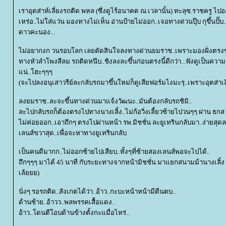
เราอุตส่าห์เลี่ยงรถติด พหล (ซึ่งดูไร้อนาคต ณ เวลานั้น) ทะลุซ.ราชครู 
เหร่อ..ไม่ใส่แว่น มองทางไม่เห็น อ่านป้ายไม่ออก..เจอทางด่วนปุ๊บ กุขึ้นปั๊บ
ดาวคะนอง...
ไม่อยากงก วนรอบโลก เลยตัดสินใจลงทางด่วนยมราช..เพราะมองฝั่งตรงข้า
ทางหัวลำโพงสีลม รถติดหนึบ..ชิงลงละขึ้นก่อนตรงนี้ดีกว่า...ฟังดูเป็นควา
น่..โฮะๆๆๆ
(จะไปลงอนุเสาวรีย์ละกลับรถมาขึ้นใหม่ก็ดูเสียฟอร์มไงมะรุ..เพราะอุตส่าเ
ลงยมราช..ละจะขึ้นทางด่วนมาแจ้งวัฒนะ..มันต้องกลับรถชิมิ..
ละไปกลับรถก็ต้องตรงไปทางนางเลิ้ง..ไม่ก้อวิ่งเลี้ยวซ้ายไปวนๆๆ ผ่าน ธก
ไม่ค่อยออก..เอาถึกๆ ตรงไปผ่านหน้า รพ.มิชชั่น ละยูเทรินกลับมา..ง่ายสุดล
เลนส์ขวาสุด..เพื่อจะหาทางยูเทรินกลับ
เป็นคนดีมากก..ไม่ออกซ้ายไปเสียบ..ทั้งๆที่ซ้ายสองเลนส์พอจะไปได้..
ถึกๆๆๆ มาได้ 45 นาที กับระยะทางจากหน้ามิชชั่น มาแยกสนามม้านางเลิ้ง 
เล้ยยย)
นั่งๆ รอรถติด..สังเกตได้ว่า..อ้าว..กะบะหน้าหน้ามีตีนตบ..
ด้านซ้าย..อ้าวว..พลพรรคเสื้อแดง..
อ้าว..โดนตีโอบด้านข้างตั้งกะแมื่อไหร่..