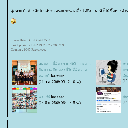
สุดท้าย ก้อต้องลักไก่กลับรถ ตรงแยกนางเลิ้ง ไม่ถึง 1 นาที ก็ได้ขึ้นทางด่วน
Create Date : 31 มีนาคม 2552
Last Update : 2 เมษายน 2552 2:26:39 น.
Counter : 1645 Pageviews.
ถนนสายนี้มีตะพาบ 405 "การแบ่ง
ตะ
ปันความคิด และชีวิตที่มีความ
ปะท
Red
หมาย"
kae+aoe
(19
(21 ก.ค. 2569 05:12:10 น.)
How
พ.ค. 69
kae+aoe
(18
(24 มิ.ย. 2569 06:11:15 น.)