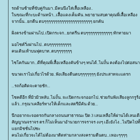
รถด้านซ้ายที่ขับคู่กันมา..มีคนนึงใส่เสื้อเหลือง..
นขณะที่กะบะด้านหน้า...เสื้อแดงเต็มคัน..พยายามสบตาคุณพี่เสื้อเหลือง
จากนั้น...ยกตีน ตบๆๆๆๆๆๆๆๆๆๆๆๆๆๆๆๆๆๆๆๆๆๆ ยกคัน
ฝั่งตรงข้ามผ่านไป..เปิดกระจก...ยกตรีน ตบๆๆๆๆๆๆๆๆๆๆๆๆ ทักทายมา
มอไซค์วิ่งผ่านไป...ตบๆๆๆๆๆๆๆๆๆๆ
คนเดินเท้าบนฟุตบาท..ตบๆๆๆๆๆๆๆ
ไซโคกันมาก...ดีที่คุณพี่เสื้อเหลืองคันข้างๆ ทนได้..ไม่งั้น คงต้องไปต่อส
ขนาดเราไม่เกี่ยวไรด้วย..ฟังเสียงตีนตบๆๆๆๆๆๆๆ ยังประสาทจะแดรก
...รถก้อติดจะตายชัก...
ชคดีอีก ที่มิวมิวหลับ..ไม่งั้น..จะเปิดกระจกออกไป..ช่วยกันฟังเสียงลูกกรู
ล้ว...กรุณาเคลียร์ทางให้เด็กและสตรีมีคัน ด้วย...
นึกอยากจะจอดรถกันกลางถนนสาธารณะ ปิด 3 เลนเหลือให้ผ่านได้เลนเดีย
สัญญาณจราจร ตร.ก็ไม่เห็นมาอำนวยการจราจร งงๆ เอ๊ะยังไง...ไม่ปิดไปทั้ง
กมิชชั่นไปซะ
คนไม่เกี่ยวจะได้ไม่ต้องมาติดท่ามกลางสงครามตีนตบ...เหอะๆๆๆๆ