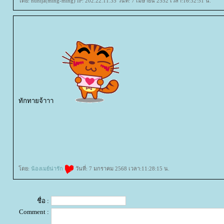
ดย: nunija(ming-ming) IP: 202.22.11.35 วันที่: 7 เมษายน 2552 เวลา:16:32:51 น.
ทักทายจ้าาา
ผลไม้ลดความอ้วน
ลดน้ำหนักเร่งด่วน
อาหารคลีน
กินคลีนลดน้ำหนัก
ลดน้ำหนักแบบเร่งด่วน
กินคีโต
วิธีลดความอ้วนเร็วที่สุด
อาหารลดความอ
ความอ้วน
เมนูลดความอ้วน
วิธีการสลายไขมัน
ลดความอ้วน
สลายไขมัน
ลดน้ำหนัก
สูตรลดน้ำหนัก
Exilis Elite
Thermage Body
ออฟฟิศซินโดรม
Inbody
Vaginal Lift
Morpheus Pro
Oligio Body
IV Drip
Emsella
เลเซอร์นอนกรน
Indiba
ปากกาลดน้ำหนัก
Emsculpt
สลายไข
ร้อยไหมกรอบหน้า
ไหมกรอบหน้า
ฟิลเลอร์หลุมสิว
หลังฉีดฟิลเลอร์
หลังฉีดฟิลเลอร์ปาก
ฟิลเลอร์ยกมุมปาก
ฟิลเลอร์ปากกระจับ
ฟิลเลอร์ปาก 1 CC
ฟิลเลอร์จมูกราคา
ฟิลเลอร์กรอบหน้า
ฟิลเลอร์ที่ไหนดี
ฟิลเลอร์น้องสาวกี่ CC
ฟิลเลอร์ราคา
ฟิลเลอร์จมูก
ฟิลเลอร์ยี่ห้อไหนดี
ฟิลเลอร์แก
ฟิลเลอร์ร่องแก้ม
ฟิลเลอร์
ฉีดโบลดริ้วรอยหางตา
ฉีดโบหางตา
ฉีดโบลิฟกรอบหน้า
ฉีดโบหน้าผาก
ฉีดโบยกมุมปาก
ฉีดโบปีกจมูก
ฉีดโบลดริ้วรอยระหว่างคิ้ว
ฉีดโบลดริ้วรอยใต้ตา
ฉีดโบลดกราม
ฉีดโบรักแร้
ฉีดโบลดริ้วรอ
ดื้อโบลดริ้วรอ
Volnewmer
Linear Z
กมุมปาก
Morp
Thermage FLX BLUE Tip
Thermage FLX
Oligio
ร้อยไหมร่องแก้ม
ไหมร่องแก้ม
ร้อยไหมก้างปลา
ไหมก้างปลา
ร้อยไหมคอลลาเจน
ไหมคอลลาเจน
ร้อยไหมจมูก
ร้อยไหม
เลเซอร์รักแร้ขาว
เลเซอร์ขน
กำจัดขน
เลเซอร์บิกินี่
เลเซอร์ขนน้องสาว
เลเซอร์ขนหน้า
เลเซอร์บิกินี่
เลเซอร
กำจัดขน
เลเซอร์รอยสิว
Pico Laser
Pico Majesty
Pico Majesty Laser
Pico
Pico
NCTF 135 HA
Rejuran
Belotero Revive
Glassy Skin
Juvederm
Volite
Gouri
Exosome
Harmonyca
Profhilo
Skinvive
Sculptra
Sculptra
Radiesse
Radiesse
Radiesse
Radiesse
Radiesse
Radiesse
Ultra
Emsculpt
สลายไขมันด้วยความเย็น
Coolsculpting Elite
EIS BIO SCAN
Vaginal Lift
Apex
ห้ใจ
สุขภาพ
ดย:
น้องเมย์น่ารัก
วันที่: 7 มกราคม 2568 เวลา:11:28:15 น.
ชื่อ :
Comment :