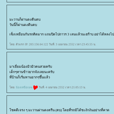
มะวานก็ผ่านดงตีนตบ
วันนี้ก็ผ่านดงตีนตบ
เซ็งเหมือนกันรถติดมาก แถมปิดไปถาวร 3 เลนแล้วนะฮร้าบ อย่าได้หลงไป
ดย: ตัวแรก IP: 203.156.64.122 วันที่: 3 เมษายน 2552 เวลา:23:45:55 น.
มาเยี่ยมน้องมิวมิวคนสวยครับ
เด็กๆทานข้าวยากจังเลยนะครับ
ที่บ้านก็เริ่มทานยากๆขึ้นแล้ว
ดย:
น้องเหนือเมฆ
วันที่: 4 เมษายน 2552 เวลา:21:05:13 น.
ชคดีเจรง ๆ มะวานผ่านดงตรีน (ตบ) โดยที่รถมิได้ชะงักงันอย่างที่คาด