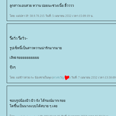
ลูกสาวแอบสวย หวาน บ่อยนะช่วงเนี้ย ฮิ้วววว
ดย: แม่ปลา IP: 58.9.70.215 วันที่: 5 เมษายน 2552 เวลา:15:09:19 น.
วี๊ดวิ่ว วี๊ดวิ่ว~
รูปเซ็ทนี้เป็นสาวหวานน่ารักมากมา
เลิฟเร
จุ๊บๆ
ดย: แม่ข้าวสวย กะ น้องชายในพุง (
ดวงขวัญ
) วันที่: 7 เมษายน 2552 เวลา:13:50:09
ชอบรูปน้องมิว มิว จัง ได้รมณ์มากเร
ตขึ้นเป็นนางแบบได้สบาย ๆ เล