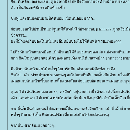
จึ๋ง...ที่เหลือ...ละเลงเล่น.. ดูดไวตามิลไปหนึ่งจ๊วบก่อนจะทำหน้าตาประ
ตัว..เป็นอันจบพิธีกรรมกินข้าวเช้า
ชมพู่ และขนมตอนบ่ายนิดหน่อย...นิดหน่อยยมากก..
ก่อนจะออกไปป่วนบ้านแม่จูนหมีหันหน้าไก่ย่างกรอบ (Hannah)...ลูกครึ่งเม
ชั่วคราว...
มะมี๊มัวแต่เก็บของโน่นนี่..เลยลืมหยิบของไปให้หันหน้าเรย..เหอะๆๆๆ
ไปถึง หันหน้าสลบเหมือด...มิวมิวเลยได้ทีแย่งเล่นของเล่น แย่งหนมกิน...เล่
กกก ติดใจมุขหลอกล่อเด็กของพ่อกระทิง จนได้เวลาหม่ำๆ อาหารว่างยามบ่
มิวมิวกะหันหน้าเลยได้หม่ำๆ โยเกริตปั่นกล้วยหอมฝีมือพ่อกระทิง
ชิมไป 1 คำ...ทำหน้าตาประหลาดๆ ละไม่ยอมกินอีก..ซะงั้น ปั่นด้วยเครื่องฮิ
เผลอแผบหันหน้ากรึ๊บหมดเกลี้ยง (สงสัยแม่จะแอบยัดตอนเราเผลอนะ..หุหุหุห
ดูเอลโม่ เต้นกันหยองแหยงๆ...สงสัยถ้าอยู่นานกว่านี้ เจ้าสองตัวนี้จะเล่น
เค้า...เล่นกันเบาไม้เบามือ หยิบโน่นนิด นี่หน่อย ยิงมุขทีก้อขำกันเอิ๊กอ๊าก ยิ
จากนั้นก็เดินข้ามถนนไปสมทบกะมี๊จีน ครอบครัวจิยะจิยะ...เม้าส์ เม้าส์ แอน
หม่ำๆ ดินเนอร์เป็น ฟิชแอนด์ชิพ (ที่แม่แย่งกินไปซะค่อนจาน)
จากนั้น..ขากลับ..แยกย้ายๆ..