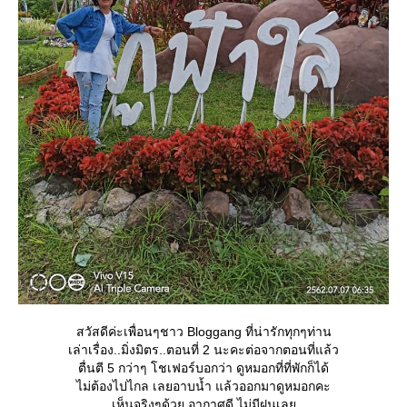
สวัสดีค่ะเพื่อนๆชาว Bloggang ที่น่ารักทุกๆท่าน
เล่าเรื่อง..มิ่งมิตร..ตอนที่ 2 นะคะต่อจากตอนที่แล้ว
ตื่นตี 5 กว่าๆ โชเฟอร์บอกว่า ดูหมอกที่ที่พักก็ได้
ไม่ต้องไปไกล เลยอาบน้ำ แล้วออกมาดูหมอกคะ
เห็นจริงๆด้วย อากาศดี ไม่มีฝนเล