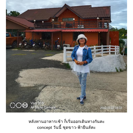
หลังทานอาหารเช้า ก็เริ่มออกเดินทางกันคะ
concept วันนี้ ชุดขาว-ฟ้ายีนส์คะ