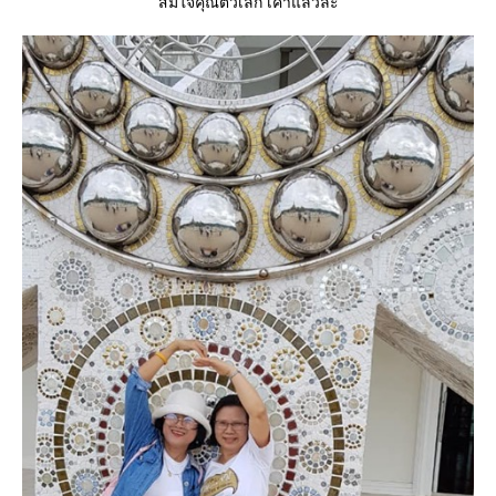
สมใจคุณตัวเล็ก เค้าแล้วล่ะ