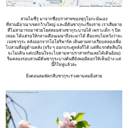
สวนไมซึรุ มาจากชื่อปราสาทของฟุกุโอกะนั่นเอง
ที่สวนมีอาณาเขตกว้างใหญ่ และมีต้นซากุระเรียงราย เราเสียดา
ที่ไม่สามารถมาช่วยโฮสสอนช่วงซากุระบานได้ เพราะเด็ก ๆ ปิด
เทอม ได้แต่รอให้กลางเดือนเมษาถึงจะมาได้ คือแทบไม่หวังว่าจะ
เจอซากุระ หลังออกจากโอโฮริพาร์ค เดินตามทางเรียบคลองเพื่อ
ไปสวนที่อยู่ด้านหลัง (จริง ๆ ออกประตูหลังก็ได้ แต่ทีแรกตัดสินใจ
จะไม่เดิน แต่เปลี่ยนใจจะไปตามหาปราสาทกันเลยได้เดินอ้อม)
ริมคลองรอบสวนมีต้นซากุระบางต้นที่ยังพอมีดอกให้เห็นบ้าง แค่
นี้ก็ใจฟูแล้วล่ะ
ิ่งตอนลมพัดกลีบซากุระร่วงตามลมยิ่งสว