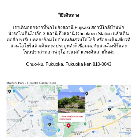
วิธีเดินทาง
เราเดินออกจากที่พักไปยังสถานี Fujisaki สถานีใกล้บ้านพัก
นั่งรถไฟดินไปอีก 3 สถานี ถึงสถานี Ohorikoen Station แล้ว
เดิน
ต่ออีก 5 เรียบคลองอ้อมไปด้านหลังสวนโอโฮริ หรือจะเดินเที่ยวที่
สวนโอโฮริแล้วเดินทะลุประตูหลังก็เชื่อมต่อกับสวนไมซึรึและ
ซนปราสาทเก่าฟุกุโอกะแค่กำแพงดินเก่ากั้นค่ะ
Chuo-ku, Fukuoka, Fukuoka ken 810-0043