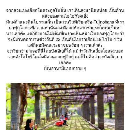
จากสวนเปะเจียกในตระกูลโบตั๋น เราเดินลงมานิดหน่อย เป็นด้าน
หลังของสวนโอโฮริโคเอ็ง
มีแค่กำแพงดินโบราณกั้น เป็นสวนวิสทีเรีย หรือ Fujinohana ที่เรา
มาฟุกุโอกะเพื่อตามหานั่นเอง คืออกหักจากซากุระก็เบนเข็มหา
นางเลยค่ะ แต่ก็ยังบานไม่เต็มที่เพราะเห็นหน้าเว็บของฟุกุโอกะว่า
จะมีงานดอกบานช่วงวันที่ 22 เป็นต้นไปเราเยือน 18 ไวไป 4 วัน
ต่ก็พอมีคนแวะมาชมพร้อม ๆ เราแล้วล่ะ
จะเรียกว่ามาเจอที่นี่โดยบังเอิญก็ได้ แม้ว่าวันกินเลี้ยงโฮสจะบอก
ว่าหลังโอโฮริโคเอ็งมีสวนดอกฟูจิอยุ่ แต่ก็ไม่คิดว่าจะบังเอิญมา
เจอค่ะ
เป็นฮานามิแบบกราย ๆ