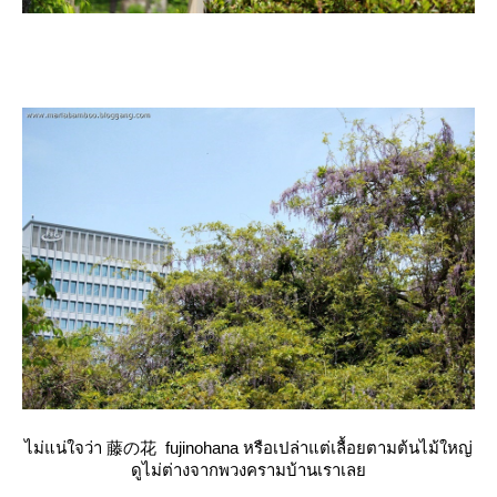
ไม่แน่ใจว่า 藤の花 fujinohana หรือเปล่าแต่เลื้อยตามต้นไม้ใหญ่
ดูไม่ต่างจากพวงครามบ้านเราเล