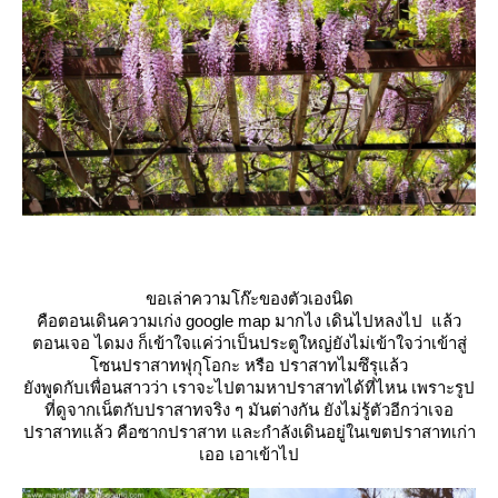
ขอเล่าความโก๊ะของตัวเองนิด
คือตอนเดินความเก่ง google map มากไง เดินไปหลงไป แล้ว
ตอนเจอ ไดมง ก็เข้าใจแค่ว่าเป็นประตูใหญ่ยังไม่เข้าใจว่าเข้าสู่
ซนปราสาทฟุกุโอกะ หรือ ปราสาทไมซึรุแล้ว
ังพูดกับเพื่อนสาวว่า เราจะไปตามหาปราสาทได้ที่ไหน เพราะรูป
ที่ดูจากเน็ตกับปราสาทจริง ๆ มันต่างกัน ยังไม่รู้ตัวอีกว่าเจอ
ปราสาทแล้ว คือซากปราสาท และกำลังเดินอยู่ในเขตปราสาทเก่า
เออ เอาเข้าไป