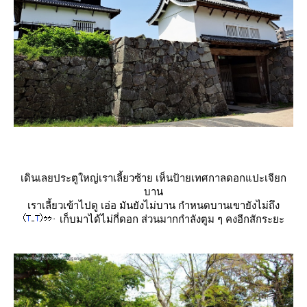
เดินเลยประตูใหญ่เราเลี้ยวซ้าย เห็นป้ายเทศกาลดอกแปะเจียก
บาน
เราเลี้ยวเข้าไปดู เอ่อ มันยังไม่บาน กำหนดบานเขายังไม่ถึง
เก็บมาได้ไม่กี่ดอก ส่วนมากกำลังตูม ๆ คงอีกสักระยะ