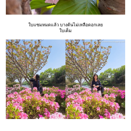
บแซมหมดแล้ว บางต้นไม่เหลือดอกเล
บเต็ม