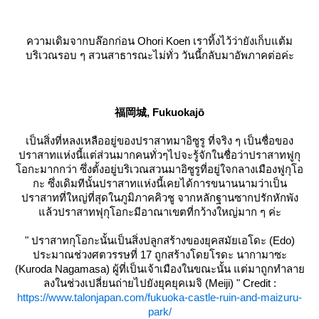
ความเดิมจากบล๊อกก่อน Ohori Koen เราทิ้งไว้ว่ายังเก็บแต้ม
บริเวณรอบ ๆ สวนสาธารณะไม่ทั่ว วันนี้กลับมาอัพภาคต่อค่ะ
福岡城, Fukuokajō
เป็นสิ่งที่หลงเหลืออยู่ของปราสาทมาอิซูรู ที่จริง ๆ เป็นชื่อของ
ปราสาทแห่งนี้แต่ส่วนมากคนทั่วๆไปจะรู้จักในชื่อว่าปราสาทฟูกุ
อกะมากกว่า ซึ่งตั้งอยู่บริเวณสวนมาอิซูรูที่อยู่ใจกลางเมืองฟูกุโอ
กะ ซึ่งเดิมทีนั้นปราสาทแห่งนี้เคยได้การขนานนามว่าเป็น
ปราสาทที่ใหญ่ที่สุดในภูมิภาคคิวชู จากหลักฐานซากปรักหักพัง
ล้วปราสาทฟุกุโอกะมีอาณาเขตที่กว้างใหญ่มาก ๆ ค่ะ
" ปราสาทกุโอกะนั้นเป็นสิ่งปลูกสร้างของยุคสมัยเอโดะ (Edo)
ประมาณช่วงศตวรรษที่ 17 ถูกสร้างโดยโรดะ นากามาซะ
(Kuroda Nagamasa) ผู้ที่เป็นเจ้าเมืองในขณะนั้น แต่มาถูกทำลา
ลงในช่วงเปลี่ยนถ่ายไปยังยุคยุคเมจิ (Meiji) " Credit :
https://www.talonjapan.com/fukuoka-castle-ruin-and-maizuru-
park/