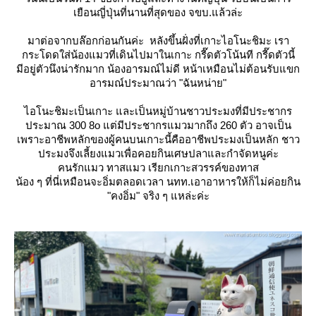
เยือนญี่ปุ่นที่นานที่สุดของ จขบ.แล้วล่ะ
มาต่อจากบล๊อกก่อนกันค่ะ หลังขึ้นฝั่งที่เกาะไอโนะชิมะ เรา
กระโดดใส่น้องแมวที่เดินไปมาในเกาะ กรี๊ดตัวโน้นที กรี๊ดตัวนี้
มีอยู่ตัวนึงน่ารักมาก น้องอารมณ์ไม่ดี หน้าเหมือนไม่ต้อนรับแขก
อารมณ์ประมาณว่า "ฉันหน่าย"
ไอโนะชิมะเป็นเกาะ และเป็นหมู่บ้านชาวประมงที่มีประชากร
ประมาณ 300 8o แต่มีประชากรแมวมากถึง 260 ตัว อาจเป็น
เพราะอาชีพหลักของผู้คนบนเกาะนี้คืออาชีพประมงเป็นหลัก ชาว
ประมงจึงเลี้ยงแมวเพื่อคอยกินเศษปลาและกำจัดหนูค่ะ
คนรักแมว ทาสแมว เรียกเกาะสวรรค์ของทาส
น้อง ๆ ที่นี่เหมือนจะอิ่มตลอดเวลา นทท.เอาอาหารให้ก็ไม่ค่อยกิน
"คงอิ่ม" จริง ๆ แหล่ะค่ะ