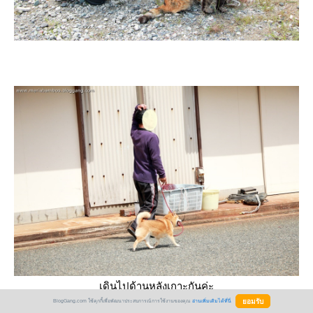
เดินไปด้านหลังเกาะกันค่ะ
ที่ข้างหลังจะมีโรงเรียนขนาดเล็กอยู่ เราไม่ได้แวะเข้าไปเพราะ
BlogGang.com ใช้คุกกี้เพื่อพัฒนาประสบการณ์การใช้งานของคุณ
อ่านเพิ่มเติมได้ที่นี่