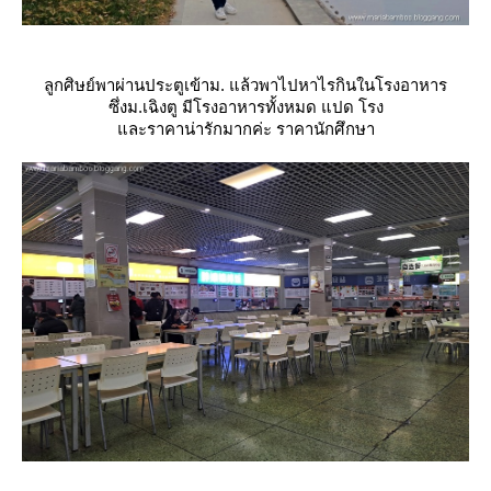
ลูกศิษย์พาผ่านประตูเข้าม. แล้วพาไปหาไรกินในโรงอาหาร
ซึ่งม.เฉิงตู มีโรงอาหารทั้งหมด แปด โรง
ละราคาน่ารักมากค่ะ ราคานักศึกษา