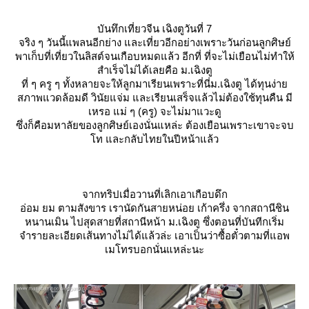
บันทึกเที่ยวจีน เฉิงตูวันที่ 7
จริง ๆ วันนี้แพลนอีกย่าง และเที่ยวอีกอย่างเพราะวันก่อนลูกศิษย์
พาเก็บที่เที่ยวในลิสต์จนเกือบหมดแล้ว อีกที่ ที่จะไม่เยือนไม่ทำให้
สำเร็จไม่ได้เลยคือ ม.เฉิงตู
ที่ ๆ ครู ๆ ทั้งหลายจะให้ลูกมาเรียนเพราะที่นี่ม.เฉิงตู ได้ทุนง่า
สภาพแวดล้อมดี วินัยแจ่ม และเรียนเสร็จแล้วไม่ต้องใช้ทุนคืน มี
เหรอ แม่ ๆ (ครู) จะไม่มาแวะดู
ซึ่งก็คือมหาลัยของลูกศิษย์เองนั่นแหล่ะ ต้องเยือนเพราะเขาจะจบ
ท และกลับไทยในปีหน้าแล้ว
จากทริปเมื่อวานที่เลิกเอาเกือบดึก
อ่อม ยม ตามสังขาร เรานัดกันสายหน่อย เก้าครึ่ง จากสถานีชิน
หนานเมิน ไปสุดสายที่สถานีหน้า ม.เฉิงตู ซึ่งตอนที่บันทีกเริ่ม
จำรายละเอียดเส้นทางไม่ได้แล้วล่ะ เอาเป็นว่าซื้อตั๋วตามที่แอพ
เมโทรบอกนั่นแหล่ะนะ