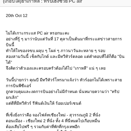
(เกือบได้)ย่ำเกาหลี : ทริปเฮงซวย PC air
20th Oct 12
ไม่ได้เกาะกระแส PC air หรอกนะคะ
อย่างที่รู้ ๆ มาว่านับแต่วันที่ 17 ตุลาเป็นต้นมาที่กระแสข่าวสายการ
บินนี้
ทำให้ใจของจขบ.ผลุบ ๆ โผล่ ๆ ภาวนาวันละหลาย ๆ รอบ
สองสามวันนี้ เช็คกับไกด์ และมีทวีทัวร์ตลอด แต่คำตอบที่ได้ก็คือ "บิน
ได้"
จึงคิดว่าตัวเองและครอบครัวต้องได้ไป "เกาหลี" แน่ ๆ เล
วันนี้บ่ายกว่า คุณบี มีทวีทัวร์โทรมาแจ้งว่า ทัวร์ออกไม่ได้เพราะสา
การบินพีซีแอร์
ถูกควบคุมและงดการบินอย่างไม่มีกำหนด นั่นหมายความว่า "ทริป
กเลิก"
ต่ดีที่มีทวีทัวร์ รีฟันด์เงินให้ ร้อยเปอร์เซนต์
ที่เซ็งยิ่งกว่าคือ จองไฟล์ทเชียงใหม่ - สุวรรณภูมิ 2 ที่นั่ง
ดอนเมือง - เชียงใหม่ 2 ที่นั่ง ทั้ง 4 ที่นี่หมดไปเกือบหมื่น
ต้องเสียไปฟรี ๆ รวมกับค่าที่พักที่กรุงเทพอีก