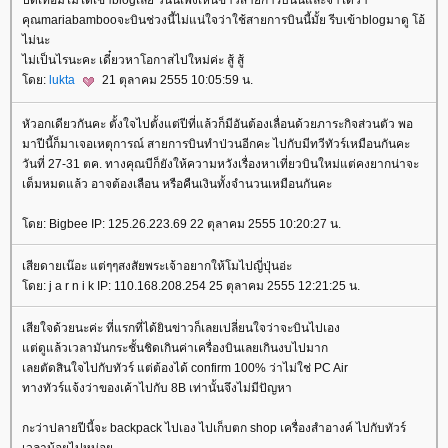
ปิดเทอมไม่ได้เข้าิblogเลย วันนี้เพิ่งเห็นข่าวสายการบินนี้และจำได้ว่า
คุณmariabambooจะบินช่วงนี้ไม่แน่ใจว่าใช้สายการบินนี้มั้ย รีบเข้าblogมาดู โอ้
ไม่นะ
ไม่เป็นไรนะคะ เดี๋ยวหาโอกาสไปใหม่ค่ะ สู้ สู้
ดย:
lukta
21 ตุลาคม 2555 10:05:59 น.
หัวอกเดียวกันคะ ตั้งใจไปตั้งแต่ปีที่แล้วก็มีอันต้องเลื่อนด้วยภาระกิจส่วนตัว พอ
มาปีนี้ก็มาเจอเหตุการณ์ สายการบินทำป่วนอีกคะ ไปกับมีทวีทัวร์เหมือนกันคะ
วันที่ 27-31 ตค. ทางคุณบีก็ยังให้ความหวังเรื่องหาเที่ยวบินใหม่แต่คงยากน่าจะ
เต็มหมดแล้ว อาจต้องเลือน หรือคืนเงินทั้งจำนวนเหมือนกันคะ
ดย: Bigbee IP: 125.26.223.69 22 ตุลาคม 2555 10:20:27 น.
เสียดายเน๊อะ แต่ๆๆสงสัยพระเจ้าอยากให้โมไปญี่ปุ่นอ่ะ
ดย: j a r n i k IP: 110.168.208.254 25 ตุลาคม 2555 12:21:25 น.
เสียใจด้วยนะค่ะ ที่แรกที่ได้ยินข่าวก็เลยเปลี่ยนใจว่าจะบินไปเอง
ต่ดูแล้วเวลามันกระชั้นชิดเกินค่าเครื่องบินเลยเกินงบไปมาก
เลยตัดสินใจไปกับทัวร์ แต่ต้องได้ confirm 100% ว่าไม่ใช่ PC Air
ทางทัวร์แจ้งว่าของเค้าไปกับ 8B เท่านั้นจึงไม่มีปัญหา
กะว่าปลายปีนี้จะ backpack ไปเอง ไปเก็บตก shop เครื่องสำอางค์ ไปกับทัวร์
เวลาน้อยไปหน่อ