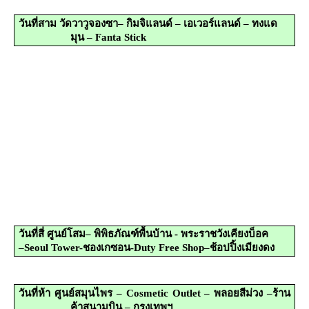
วันที่สาม
วัดวาวูจองซา– กิมจิแลนด์ – เอเวอร์แลนด์ – ทงแด
มุน –
Fanta Stick
วันที่สี่
ศูนย์โสม– พิพิธภัณฑ์พื้นบ้าน - พระราชวังเคียงบ็อค
–
Seoul
Tower
-
ชองเกซอน-
Duty Free Shop
–ช้อปปิ้งเมียงดง
วันที่ห้า
ศูนย์สมุนไพร –
Cosmetic Outlet
– พลอยสีม่วง –ร้าน
ค้าสนามบิน – กรุงเทพฯ