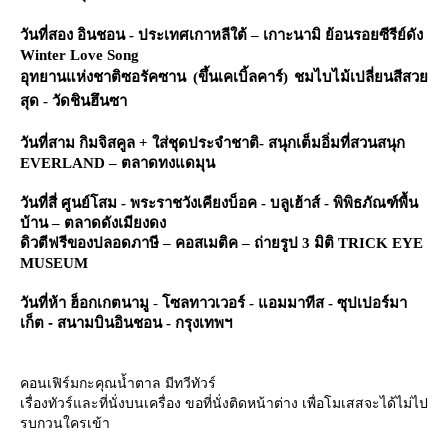
วันที่สอง
อินชอน - ประเทศเกาหลีใต้
–
เกาะนามิ ย้อนรอยซีรีย์ดัง
Winter Love Song
อุทยานแห่งชาติซอรัคซาน (ขึ้นเคเบิ้ลคาร์) ชมไบไม้เปลี่ยนสีสว
สุด - วัดชินฮึนซา
วันที่สาม
กิมจิสคูล + ใส่ชุดประจำชาติ
-
สนุกเต็มอิ่มที่สวนสนุก
EVERLAND –
ตลาดทงแดมุน
วันที่สี่
ศูนย์โสม - พระราชวังเคียงบ็อค - บลูเฮ้าส์ - พิพิธภัณฑ์พื้น
บ้าน – ตลาดดังเมียงดง
ดิวตีฟรีของปลอดภาษี – คอสเมติค – ถ่ายรูป 3 มิติ
TRICK
EYE
MUSEUM
วันที่ห้า
ฮ็อกเกตนามู
-
ซลทาวเวอร์ - แอมมาทีส - ซุปเปอร์มา
-
เก็ต
สนามบินอินชอน - กรุงเทพฯ
คอนเฟิร์มกะคุณน้ำตาล มีทวีทัวร์
เรื่องทัวร์และที่นั่งบนเครื่อง ขอที่นั่งติดหน้าต่าง เพื่อโมเสสจะได้ไม่ไป
รบกวนใครเข้า