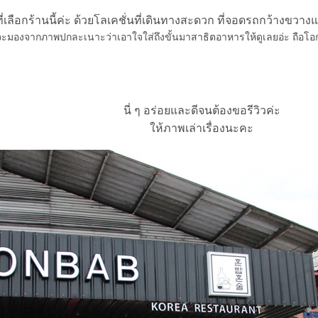
งที่เลือกร้านนี้ค่ะ ด้วยโลเคชั่นที่เดินทางสะดวก ที่จอดรถกว้างข
พอจะมองจากภาพปกละเนาะว่าเอาใจใส่ถึงขั้นมาสาธิตอาหารให้ดูเลยอ่ะ ถือโอก
นี่ ๆ อร่อยและดีจนต้องขอรีวิวค่ะ
ห้ภาพเล่าเรื่องนะคะ