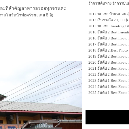
รักการเดินทาง รักการบัน
วางและที่สำคัญอาหารอร่อยทุกจานค่ะ
2012 ชมเชย บ้านหมอนอุ
าสโชว์หน้าพ่อครัวซะเลย อิ อิ)
2015 เงินรางวัล 20,000 ฿ "
2015 ชมเชย Parenting B
2016 อันดับ 2 Best Paren
2016 อันดับ 3 Best Photo
2017 อันดับ 3 Best Photo
2018 อันดับ 2 ฺBest Phot
2019 อันดับ 2 Best Photo
2020 อันดับ 3 Best Photo
2021 อันดับ 2 Best Photo
2022 อันดับ 2 Best Photo
2023 อันดับ 1 Best Photo
2024 อันดับ 1 Best Photo
2025 อันดับ 1 Best Photo