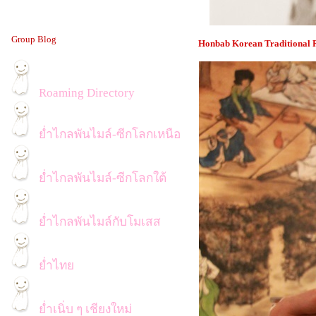
Group Blog
Honbab Korean Traditional Re
Roaming Directory
่ำไกลพันไมล์-ซีกโลกเหนือ
่ำไกลพันไมล์-ซีกโลกใต้
่ำไกลพันไมล์กับโมเสส
่ำไท
่ำเนิ่บ ๆ เชียงใหม่