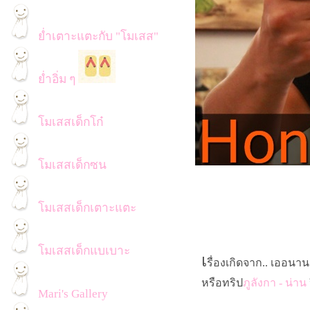
่ำเตาะแตะกับ "โมเสส"
่ำอิ่ม ๆ
มเสสเด็กโก๋
มเสสเด็กซน
มเสสเด็กเตาะแตะ
มเสสเด็กแบเบาะ
เ
รื่องเกิดจาก.. เออนานแ
หรือทริป
ภูลังกา - น่าน
Mari's Gallery