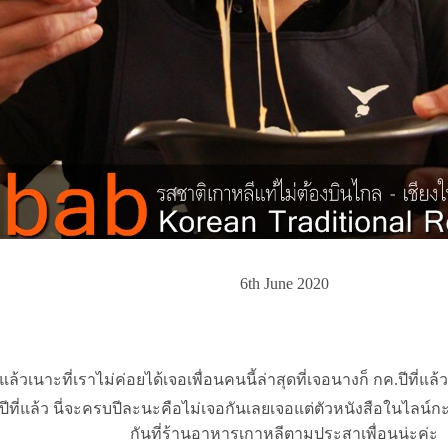
6th June 2020
ล้วเนาะที่เราไม่ค่อยได้เจอเพื่อนคนนี้ล่าสุดที่เจอนางก็ กค.ปีที่แล้ว
ปีที่แล้ว นี่จะครบปีละนะคือไม่เจอกันเลยเจอแต่ตัวหนังสือในไลน์กะเ
กันที่ร้านอาหารเกาหลีตามประสาเพื่อนน่ะค่ะ