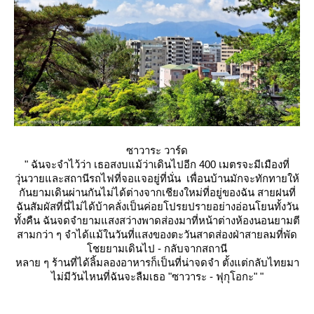
ซาวาระ วาร์ด
"
ฉันจะจำไว้ว่า เธอสงบแม้ว่าเดินไปอีก 400 เมตรจะมีเมืองที่
วุ่นวายและสถานีรถไฟที่จอแจอยู่ที่นั่น เพื่อนบ้านมักจะทักทายให้
กันยามเดินผ่านกันไม่ได้ต่างจากเชียงใหม่ที่อยู่ของฉัน สายฝนที่
ฉันสัมผัสที่นี่ไม่ได้บ้าคลั่งเป็นค่อยโปรยปรายอย่างอ่อนโยนทั้งวัน
ทั้งคืน ฉันจดจำยามแสงสว่างพาดส่องมาที่หน้าต่างห้องนอนยามตี
สามกว่า ๆ จำได้แม้ในวันที่แสงของตะวันสาดส่องฝ่าสายลมที่พัด
ชยยามเดินไป - กลับจากสถานี
หลาย ๆ ร้านที่ได้ลิ้มลองอาหารก็เป็นที่น่าจดจำ ตั้งแต่กลับไทยมา
ไม่มีวันไหนที่ฉันจะลืมเธอ "ซาวาระ - ฟุกุโอกะ"
"