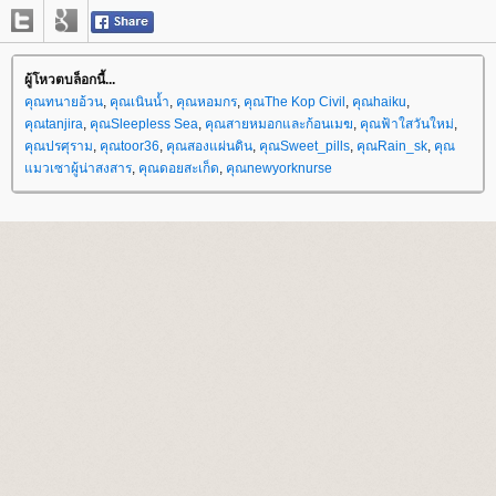
ผู้โหวตบล็อกนี้...
คุณทนายอ้วน
,
คุณเนินน้ำ
,
คุณหอมกร
,
คุณThe Kop Civil
,
คุณhaiku
,
คุณtanjira
,
คุณSleepless Sea
,
คุณสายหมอกและก้อนเมฆ
,
คุณฟ้าใสวันใหม่
,
คุณปรศุราม
,
คุณtoor36
,
คุณสองแผ่นดิน
,
คุณSweet_pills
,
คุณRain_sk
,
คุณ
มวเซาผู้น่าสงสาร
,
คุณดอยสะเก็ด
,
คุณnewyorknurse