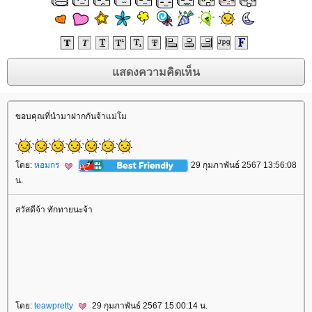
ขอบคุณที่นำมาฝากกันจ้าแม่โม
ดย:
หอมกร
29 กุมภาพันธ์ 2567 13:56:08
น.
สวัสดีจ้า ทักทายนะจ้า
rassapoom
rassapoom clinic
รัสมิ์ภูมิ
รัสมิ์ภูมิ คลินิก
Ultraformer
กกระชับ
ลดริ้วรอ
สลายไขมันใต้ชั้นผิว
ฟิลเลอร์ร่องแก้ม
ฉีดฟิลเลอร์ร่องแก้ม
Drakarian
สลายไขมันใต้ผิว
ฉีดฟิลเลอร์ปาก
ฟิลเลอร์ปาก
เลเซอร์กำจัดขน
เลเซอร์ขน
กำจัดขน
Hair Removal
ฉีดฟิลเลอร์น้องสาว
ฟิลเลอร์น้องสาว
ดูดไขมันเหนียง
คางสองชั้น
FaceTite
AccuTite
Hifu
Super Hifu
มาส์กหน้า
ตาสองชั้น
ทำตาสองชั้น
ศัลยกรรมตาสองชั้น
ฟิลเลอร์สะโพก
ฟิลเลอร์เสริมสะโพก
ฉีดฟิล
เลอร์สะโพก
ฉีดฟิลเลอร์เสริมสะโพก
Morpheus
Morpheus Pro
กกระชับผิว
ฟิลเลอร์คาง
ปรแกรมฟิลเลอร์คาง
Exosome
Exosome Plus
Exosome Plus+
กระชับช่องคลอด
ช่องคลอด
Vaginal
Vaginal Reju
Skin Quality
ฉีดฟิลเลอร์ใต้ตา
ฟิลเลอร์ใต้ตา
Ultracol
ไหมน้ำ
Allergan
บ Allergan
ฉีดโบ Allergan
Super Skin Laser
ฝ้า กระ
ฝ้า กระ จุดด่างดำ
Picocare 450 Laser
ร้อยไหม
ร้อยไหมคืออะไร
Lenisna
JUVELOOK
สารเติมเต็ม
REVIVE
BELOTERO REVIVE
Rejuran
Gouri
คอลลาเจน
กระตุ้นคอลลาเจน
Juvederm
Juvederm Volite
New Juvederm Volite
Radiesse
Radiesse Filler
Sculptra
คอลลาเจน
เสริมจมูก
ศัลยกรรมเสริมจมูก
ปลูกผม FUE
ฟิลเลอร์
Filler
ฉีดฟิลเลอร์
Thermage
Thermage FLX
กกระชับ
กกระชับผิว
Ulthera
EMFACE
กกระชับ
กกระชับกล้ามเนื้อ
ฉีดแฟต
สลายไขมัน
ฉีดแฟตสลายไขมัน
CoolSculpting Elite
CoolSculpting
สลายไขมันด้วยความเย็น
สลายไขมัน
BodyTite
ดูดไขมัน
Emsculpt
สร้างกล้ามเนื้อ
ลดไขมัน
สอนฉีดโปรแกรมฟิลเลอร์
สอนฉีดฟิลเลอร์
ฉีดฟิลเลอร์
ห้ใจ
สุขภาพ
ดย:
teawpretty
29 กุมภาพันธ์ 2567 15:00:14 น.