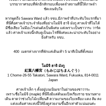
บรรยากาศรอบที่พักอีกสักรอบเพื่อจดจำสถานที่นี้ให้ภาพจำ
ชัดเจนจับใจ
หากพูดถึง Sawara Ward แล้ว จขบ.มีภาพจำที่ประทับใจแรกที่มา
ที่นี่คือศาลเจ้าประจำท้องที่อย่างโมมิจิ ฮาจิ มังกู ศาลเจ้าที่ไม่ได้
มีชื่อเสียง ไม่มีอะไรเด่นดังเป็นพิเศษ แต่เพราะเป็นซาวาระ วาร์ด
ล้ว ศาลเจ้าแห่งนี้กลับดูเป็นอะไรที่พิเศษและน่าประทับใจอย่าง
ิ่งสำหรับ จขบ.
400 เมตรห่างจากที่พักแค่เดินเท้า 5 นาทีเป็นที่ตั้งของ
มมิจิ ฮาจิ มังกู
紅葉八幡宮（もみじはちまんぐう）
1 Chome-26-55 Takatori, Sawara Ward, Fukuoka, 814-0011
Japan
ศาลเจ้าเล็ก ๆ ตั้งอยู่บนเนินเขาในย่านของซาวาระ
เพราะชื่อโมมิจิ (maple) ที่นี่จึงมีแต่ต้นเมเปิลเรียงราย ขนานทาง
เดิน คาดว่าช่วงใบไม้เปลี่ยนสี ความงามของใบเหลือง แดง ส้ม คง
ต่งแต้มศาลแห่งนี้ให้ยิ่งดูสวยงามขึ้นอีกเท่าตัวแน่นอนค่ะ