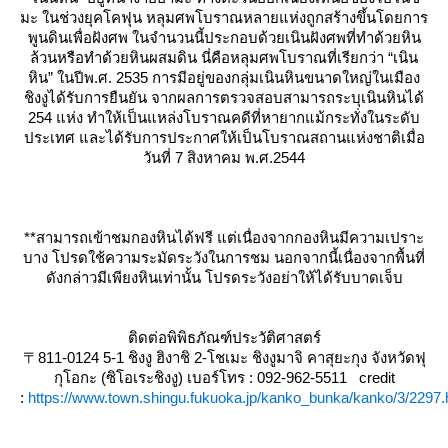
มะ
นช่วงยุคโคฟุน หลุมศพโบราณหลายแห่งถูกสร้างขึ้นโดยการ
พูนดินเพื่อฝังศพ
นจำนวนนี้ประกอบด้วยเนินฝังศพที่ทำด้วยหิน
ล้วนหรือทำด้วยหินผสมดิน
นี่คือหลุมศพโบราณที่เรียกว่า “เนิน
หิน”
นปีพ.ศ. 2535 การมีอยู่ของกลุ่มเนินหินขนาดใหญ่ในเมือง
ชิงงูได้รับการยืนยัน
จากผลการตรวจสอบสามารถระบุเนินหินได้
254 แห่ง ทำให้เป็นแหล่งโบราณคดีที่หายากแม้กระทั่งในระดับ
ประเทศ และได้รับการประกาศให้เป็นโบราณสถานแห่งชาติเมื่อ
วันที่ 7 สิงหาคม พ.ศ.2544
**สามารถเข้าชมกองหินได้ฟรี แต่เนื่องจากกองหินมีความเปราะ
บาง โปรดใช้ความระมัดระวังในการชม
นอกจากนี้เนื่องจากพื้นที่
ดังกล่าวมีเพียงหินเท่านั้น โปรดระวังอย่าให้ได้รับบาดเจ็บ
ติดต่อพิพิธภัณฑ์ประวัติศาสตร์
〒811-0124 5-1 ชิงงู ฮิงาชิ 2-โชเมะ ชิงงูมาจิ คาสุยะกุง จังหวัดฟุ
กุโอกะ (ซิโอเระชิงงู)
เบอร์โทร : 092-962-5511 credit
:
https://www.town.shingu.fukuoka.jp/kanko_bunka/kanko/3/2297.