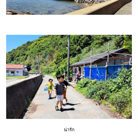
น่ารัก