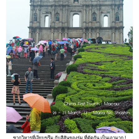
ซากวิหารที่เงียบขรึม กับสีสันของร่ม ที่ตัดกัน เป็นเอามาก !