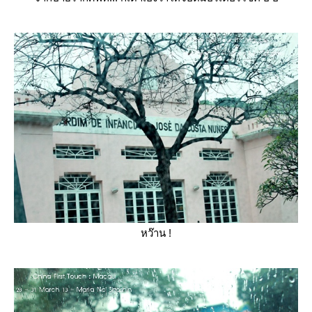
หว๊าน !