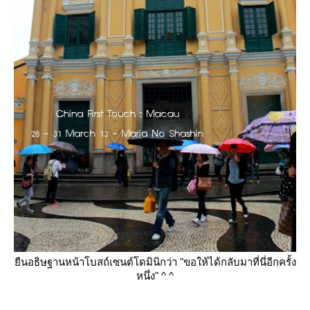
ืนอธิษฐานหน้าโบสถ์เซนต์โดมินิกว่า "ขอให้ได้กลับมาที่นี่อีกครั้ง
หนึ่ง" ^ ^