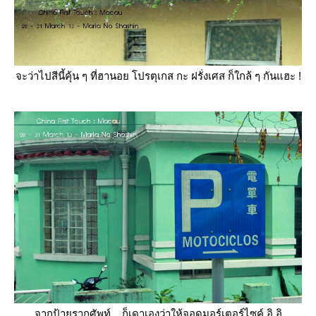
จะว่าไปสีนี้คุ้น ๆ ที่ฮานอย โปรตุเกส กะ ฝรั่งเศส ก็ใกล้ ๆ กันแฮะ !
จากป้ายรากศัพท์... ก็เดาเองว่าให้จอดมอร์เตอร์ไซค์ อิ อิ