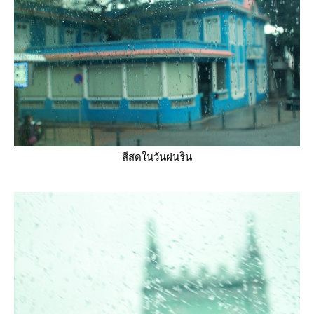
สีสดในวันฝนริน