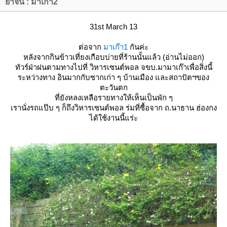
่ำจีน : มาเก๊า2
31st March 13
ต่อจาก
มาเก๊า1
กันค่ะ
หลังจากกินข้าวเที่ยงเกือบบ่ายที่ร้านนั้นแล้ว (อ่านไม่ออก)
ทัวร์ฝ่าฝนตามทางไปที่ วิหารเซนต์พอล จขบ.มามาเก๊าเพื่อสิ่งนี้
ระหว่างทาง อินมากกับซากเก่า ๆ บ้านเมือง และสถาปัตฯของ
ตะวันตก
ที่ยังหลงเหลือรายทางให้เห็นเป็นพัก ๆ
เรานั่งรถแป๊บ ๆ ก็ถึงวิหารเซนต์พอล ร่มที่ซื้อจาก ถ.นาธาน ฮ่องกง
ได้ใช้งานนี้แร่ะ