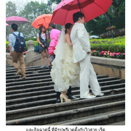
ละอิจฉาคู่นี้ ที่มีรูปพรีเวดดิ้งกับวิวสวย เริ่ด