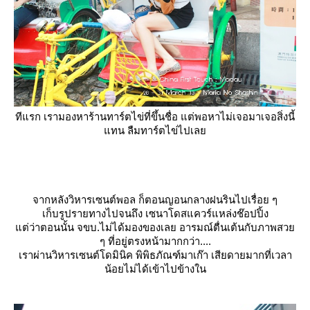
ทีแรก เรามองหาร้านทาร์ตไข่ที่ขึ้นชื่อ แต่พอหาไม่เจอมาเจอสิ่งนี้
ทน ลืมทาร์ตไข่ไปเล
จากหลังวิหารเซนต์พอล ก็ตอนญอนกลางฝนรินไปเรื่อย ๆ
เก็บรูปรายทางไปจนถึง เซนาโดสแควร์แหล่งช๊อปปิ้ง
ต่ว่าตอนนั้น จขบ.ไม่ได้มองของเลย อารมณ์ตื่นเต้นกับภาพสว
ๆ ที่อยู่ตรงหน้ามากกว่า....
เราผ่านวิหารเซนต์โดมินิค พิพิธภัณฑ์มาเก๊า เสียดายมากที่เวลา
น้อยไม่ได้เข้าไปข้างใน