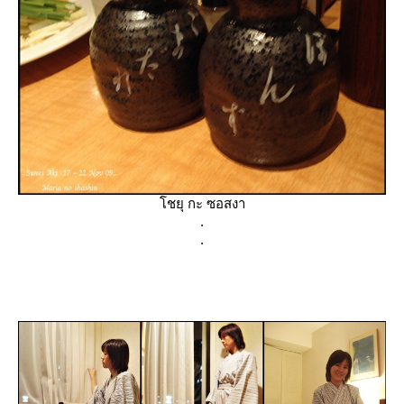
ชยุ กะ ซอสงา
.
.