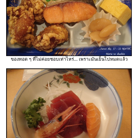
ของทอด ๆ ที่ไม่ค่อยชอบเท่าไหร่... เพราะมันเย็นไปหมดแล้ว