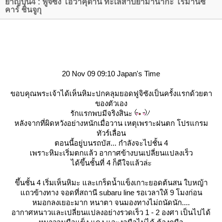
่ำญี่ปุ่น4 : ฟูจิซัง โอวาคุดานิ ทะเลสาบยามานากะ โรมานซ์
คาร์ ชินจูกุ
20 Nov 09 09:10 Japan's Time
ข
อบคุณพระเจ้าได้เห็นหิมะปกคลุมยอดฟูจิซังเป็นครั้งแรกด้วยตา
ของตัวเอง
รักแรกพบมีจริงสินะ
หลังจากที่ผิดหวังอย่างหนักเมื่อวาน เหตุเพราะฝนตก โปรแกรม
ทัวร์เลื่อน
ตอนนี้อยู่บนรถบัส... กำลังจะไปชั้น 4
เพราะหิมะเริ่มตกแล้ว อากาศข้างบนเปลี่ยนแปลงเร็ว
ได้ขึ้นชั้นที่ 4 ก็ดีใจแล้วล่ะ
ขึ้นชั้น 4 เริ่มเห็นหิมะ และเกร็ดน้ำแข็งเกาะยอดต้นสน ใบหญ้า
ถวข้างทาง จอดที่สถานี subaru line รอเวลาให้ 9 โมงก่อน
หมอกลงเยอะมาก หนาตา จนมองทางไม่ถนัดนัก....
อากาศหนาวและเปลี่ยนแปลงอย่างรวดเร็ว 1 - 2 องศา เป็นไปได้