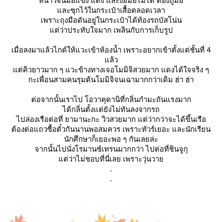
หนาวจนมือแข็ง แดง และงอมือไม่ได้ ต้องถูมือ
ละซุกไว้ในกระเป๋าเสื้อตลอดเวลา
เพราะถุงมือดันอยู่ในกระเป๋าได้ท้องรถบัสโน่น
ต่ว่าประทับใจมาก เพลินกับการเก็บรูป
เมื่อลงมาแล้วไกด์ให้แวะเข้าห้องน้ำ เพราะอยากเข้าตั้งแต่ชั้นที่ 4
ล้ว
ต่คิวยาวมาก ๆ แวะข้างทางเจอโมมิจิสวยมาก แดงได้ใจจริง ๆ
กะเพื่อนสามคนรุมต้นโมมิจิจนเฉามากกว่าเดิม ฮ่า ฮ่า
ต่อจากนั้นเราไป โอวาคุดานิที่กลิ่นกำมะถันแรงมาก
ได้กลิ่นตั้งแต่ยังไม่ทันลงจากรถ
ไปล่องเรือต่อที่ ยามานะกะ วิวสวยมาก แต่ว่ากว่าจะได้ขึ้นเรือ
ต้องต่อแถวซื้อตั๋วกันนานพอสมควร เพราะทัวร์เยอะ และนักเรียน
นักศึกษาก็เยอะพอ ๆ กันเลยล่ะ
จากนั้นไปนั่งโรมานซ์เทรนมากกว่า ไปต่อที่ชินจูกุ
ต่ว่าไม่ชอบที่นี่เลย เพราะวุ่นวา
.
.