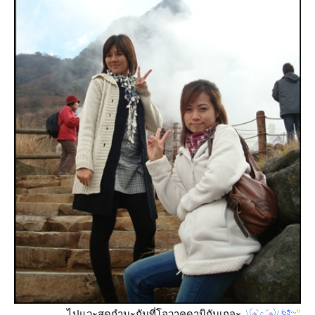
ไปแวะสูดกำมะถันที่โอวาคุดานิกันเถอะ