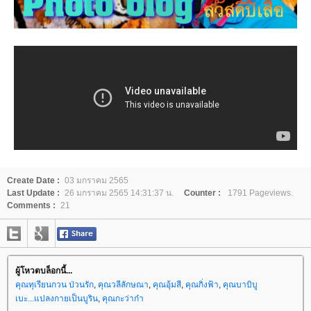
Create Date :
03 มกราคม 2565
Last Update :
26 มกราคม 2565 14:31:37 น.
Counter :
1791 Pageviews.
Comments :
21
ผู้โหวตบล็อกนี้...
คุณทุเรียนกวน ป่วนรัก
,
คุณวลีลักษณา
,
คุณอุ้มสี
,
คุณกิ่งฟ้า
,
คุณบาบิบู
เบะ...แปลงกายเป็นบูริน
,
คุณกะว่าก๋า